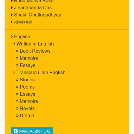
Buddhadeva Bose
Jibanananda Das
Shakti Chattopadhyay
সাক্ষাৎকার
English
Written in English
Book Reviews
Memoirs
Essays
Translated into English
Stories
Poems
Essays
Memoirs
Novels
Drama
লেখক/Author List