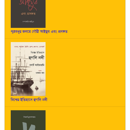
পুত্রবধূর কলমে গৌরী আইয়ুব এবং প্রসঙ্গত
বিশ্বের ইতিহাসে হুগলি নদী