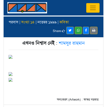
পরবাস |
সংখ্যা ১৪
| নভেম্বর ১৯৯৯ |
কবিতা
Share
এখনও নিশ্বাস নেই
:
শামসুর রাহমান
অলংকরণ (Artwork) : ভাস্কর সরকার