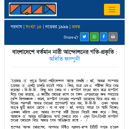
পরবাস |
সংখ্যা ১৪
| নভেম্বর ১৯৯৯ |
প্রবন্ধ
Share
বাংলাদেশে বর্তমান নারী আন্দোলনের গতি-প্রকৃতি
:
অদিতি ফাল্গুনী