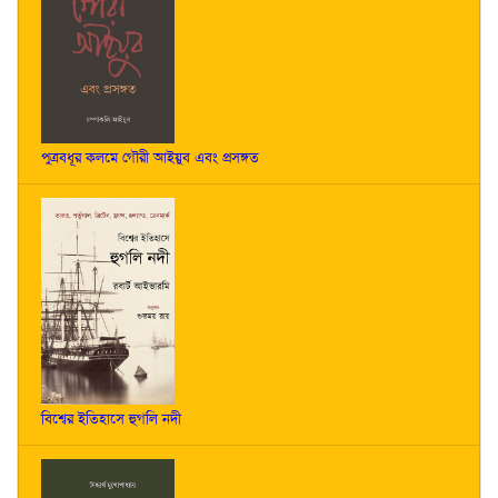
পুত্রবধূর কলমে গৌরী আইয়ুব এবং প্রসঙ্গত
বিশ্বের ইতিহাসে হুগলি নদী