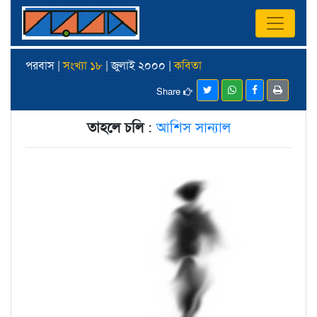
পরবাস |
সংখ্যা ১৮
| জুলাই ২০০০ |
কবিতা
Share
তাহলে চলি
:
আশিস সান্যাল