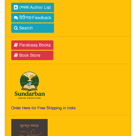
লেখক/Author List
চিঠিপত্র/Feedback
Search
Parabaas Books
Book Store
Order Here for Free Shipping in India