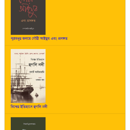
পুত্রবধূর কলমে গৌরী আইয়ুব এবং প্রসঙ্গত
বিশ্বের ইতিহাসে হুগলি নদী