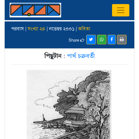
পরবাস |
সংখ্যা ২৪
| নভেম্বর ২০০১ |
কবিতা
Share
পিছুটান
:
পার্থ চক্রবর্তী