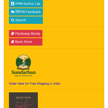
লেখক/Author List
চিঠিপত্র/Feedback
Search
Parabaas Books
Book Store
Order Here for Free Shipping in India