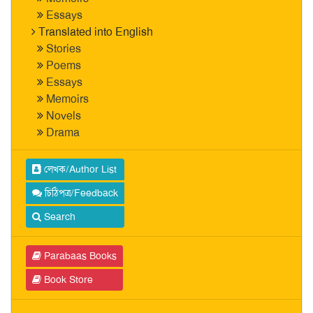
Essays
Translated into English
Stories
Poems
Essays
Memoirs
Novels
Drama
লেখক/Author List
চিঠিপত্র/Feedback
Search
Parabaas Books
Book Store