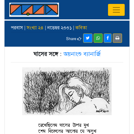
পরবাস |
সংখ্যা ২৪
| নভেম্বর ২০০১ |
কবিতা
Share
ঘাসের সঙ্গে
:
অয়নাংশু ব্যানার্জি