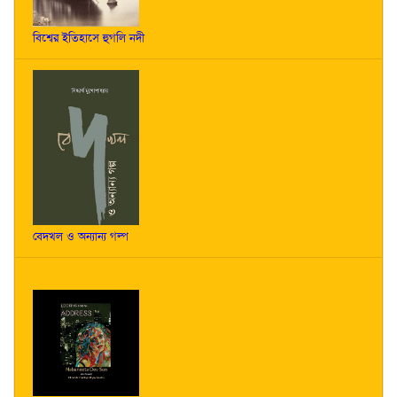
বিশ্বের ইতিহাসে হুগলি নদী
বেদখল ও অন্যান্য গল্প