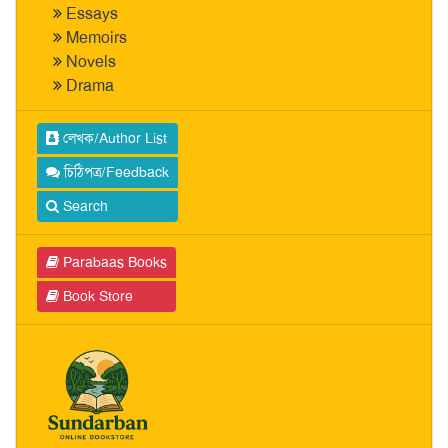
Essays
Memoirs
Novels
Drama
লেখক/Author List
চিঠিপত্র/Feedback
Search
Parabaas Books
Book Store