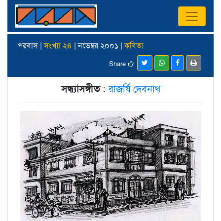
পরবাস |
সংখ্যা ২৪
| নভেম্বর ২০০১ |
কবিতা
Share
সন্ধ্যাসঙ্গীত
:
রাজর্ষি দেবনাথ