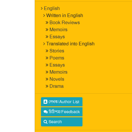
English
Written in English
Book Reviews
Memoirs
Essays
Translated into English
Stories
Poems
Essays
Memoirs
Novels
Drama
লেখক/Author List
চিঠিপত্র/Feedback
Search