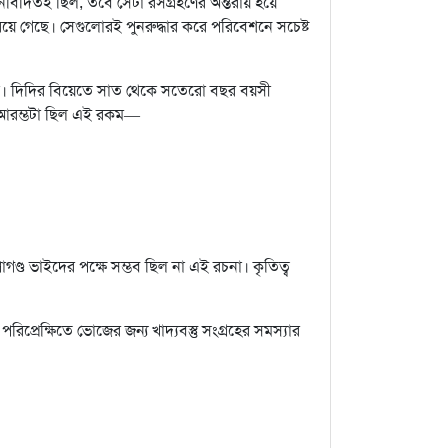
নবিদিতই ছিল, তবে সেটা রসগ্রহণের অন্তরায় হয়ে
 রয়ে গেছে। সেগুলোরই পুনরুদ্ধার করে পরিবেশনে সচেষ্ট
যাক। দিদির বিয়েতে সাত থেকে সতেরো বছর বয়সী
 আরম্ভটা ছিল এই রকম—
োগণ্ড ভাইদের পক্ষে সম্ভব ছিল না এই রচনা। কৃতিত্ব
িপ্রেক্ষিতে ভোজের জন্য খাদ্যবস্তু সংগ্রহের সমস্যার