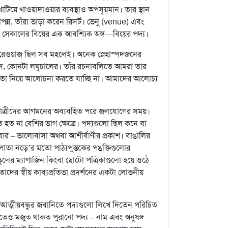
টিয়ে খাও‍য়াদাওয়ার ব্যবস্থাও অপসৃয়মান। তার স্থান
পন্ন, তাঁরা ভাড়া করেন রিসর্ট। ভেনু (venue) এবং
েছে সেকালের বিয়ের এক আবশ্যিক অঙ্গ—বিয়ের পদ্য।
র রেওয়াজ ছিল সব মহলেই। অনেক স্নেহাস্পদজনের
য়াস, কোনটা লঘুচালের। তাঁর রচনাবলিতে আমরা তার
কবিতা নিয়ে আলোচনা করতে যাচ্ছি না। আমাদের আলোচ্য
যাত্রীদের আগমনের অব্যবহিত পরে জলযোগের সময়।
হত না বেশির ভাগ ক্ষেত্রে। পদ্যগুলো ছিল কনে বা
বার – ভালোবাসা অথবা আশীর্বাণীর প্রকাশ। বাঙালির
তা নড়ে’র মতো পাঠ্যপুস্তকের পঙ্‌ক্তিগুলোর
 স্কুলের ম্যাগাজিন কিংবা ছোটো পত্রিকাগুলো হয়ে ওঠে
তাদের স্বীয় কাব্যপ্রতিভা প্রদর্শনের একটা লোভনীয়
আত্মীয়বন্ধুর জবানিতে পদ্যগুলো লিখে দিতেন পরিচিত
তেও মজুত থাকত পুরানো পদ্য – নাম এবং অনুষঙ্গ