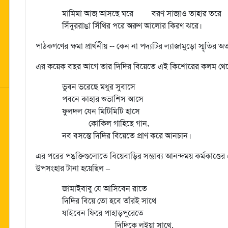
মামিমা আজ আসছে ঘরে বরণ সাজাও তাহার তরে
সিঁদুররাঙা সিঁথির পরে অরুণ আলোর কিরণ ঝরে।
পাঠকগণের ক্ষমা প্রার্থনীয় -- কেন না পদ্যটির ল্যাজামুড়ো স্মৃতির
এর কয়েক বছর আগে তার দিদির বিয়েতে এই কিশোরের কলম থেক
ভুবন ভরেছে মধুর সুবাসে
পবনে কাহার শুভাশিস আসে
ফুলদল যেন মিটিমিটি হাসে
কোকিল গাহিছে গান,
নব বসন্তে দিদির বিয়েতে প্রাণ করে আনচান।
এর পরের পঙ্‌ক্তিগুলোতে বিয়েবাড়ির সম্ভাব্য আনন্দময় কর্মকাণ্ডের
উপসংহার টানা হয়েছিল –
জামাইবাবু যে আসিবেন রাতে
দিদির বিয়ে তো হবে তাঁরই সাথে
যাইবেন ফিরে পাহাড়পুরেতে
দিদিকে লইয়া সাথে,