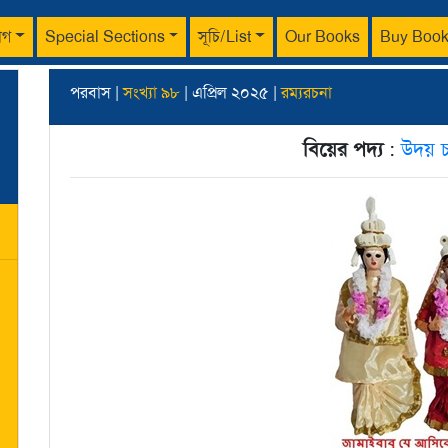
াগ
Special Sections
সূচি/List
Our Books
Buy Boo
পরবাস |
সংখ্যা ৯৮
| এপ্রিল ২০২৫ |
রম্যরচনা
বিয়ের পদ্য
:
উদয় চট