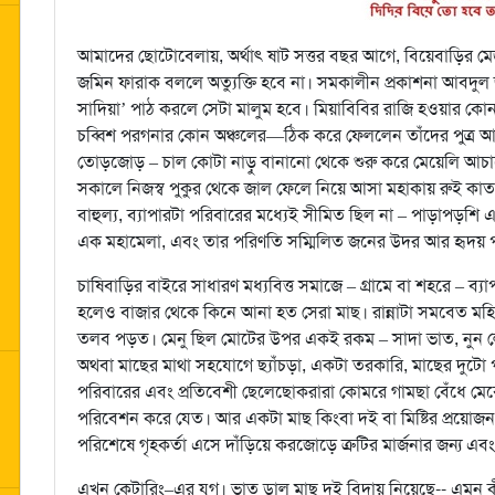
আমাদের ছোটোবেলায়, অর্থাৎ ষাট সত্তর বছর আগে, বিয়েবাড়ির 
জমিন ফারাক বললে অত্যুক্তি হবে না। সমকালীন প্রকাশনা আবদুল জব্
সাদিয়া’ পাঠ করলে সেটা মালুম হবে। মিয়াবিবির রাজি হওয়ার কোন গল
চব্বিশ পরগনার কোন অঞ্চলের—ঠিক করে ফেললেন তাঁদের পুত্র আর ক
তোড়জোড় – চাল কোটা নাড়ু বানানো থেকে শুরু করে মেয়েলি আচারের
সকালে নিজস্ব পুকুর থেকে জাল ফেলে নিয়ে আসা মহাকায় রুই কাতল
বাহুল্য, ব্যাপারটা পরিবারের মধ্যেই সীমিত ছিল না – পাড়াপড়শি 
এক মহামেলা, এবং তার পরিণতি সম্মিলিত জনের উদর আর হৃদয় প
চাষিবাড়ির বাইরে সাধারণ মধ্যবিত্ত সমাজে – গ্রামে বা শহরে – ব্যা
হলেও বাজার থেকে কিনে আনা হত সেরা মাছ। রান্নাটা সমবেত মহি
তলব পড়ত। মেনু ছিল মোটের উপর একই রকম – সাদা ভাত, নুন লেবু,
অথবা মাছের মাথা সহযোগে ছ্যাঁচড়া, একটা তরকারি, মাছের দুটো প
পরিবারের এবং প্রতিবেশী ছেলেছোকরারা কোমরে গামছা বেঁধে মেঝ
পরিবেশন করে যেত। আর একটা মাছ কিংবা দই বা মিষ্টির প্রয়ো
পরিশেষে গৃহকর্তা এসে দাঁড়িয়ে করজোড়ে ত্রুটির মার্জনার জন্য 
এখন কেটারিং–এর যুগ। ভাত ডাল মাছ দই বিদায় নিয়েছে-- এমন 