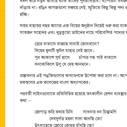
বদল করে নতুন আসরে ঘটত তাদের পুনরাবির্ভাব। ব্যাপারটা সর্বজ
দাঁড়াত না। রঙিন কাগজগুলো সঞ্চয়ে নেই, স্মৃতিতে কিছু কিছু পদ্য
হচ্ছি।
সত্তর বাহাত্তর বছর আগের এক বিয়ের অনুষ্ঠান দিয়েই শুরু করা 
সাতজন সহোদর এবং খুড়তুতো ভাইদের নামে পরিবেশিত পদ্যের
ভোর বাতাসে বাজছে সানাই কোন্‌খানে?
বিয়ের ফুলটি ফুটল যাহার সেই জানে।
পুব আকাশে সূর্য হাসে চাঁপার গন্ধ পাই বাতাসে
বনকোকিলে উলু যে দেয় আনমনে।
প্রস্তাবনার এই পঙ্‌ক্তিগুলোর কাব্যগুণকে উপেক্ষা করা চলে না। অপ
মফস্বলের এক কলেজের বাংলা অধ্যাপকের।
পরবর্তী লাইনগুলোতে প্রতিবিম্বিত হয়েছে তৎকালীন রেশন ব্যবস্থার পর
কথা –-
জোগাড় করি কথায় চিনি সাধনার ধন চিন্তামণি
দেবদুর্লভ ময়দা সাদা আনছি তো!
উৎসাহেতে জোরে কোমর বাঁধছি তো!