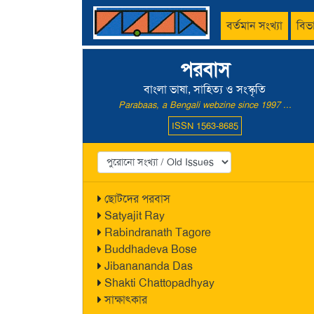
বর্তমান সংখ্যা
বিভ
পরবাস
বাংলা ভাষা, সাহিত্য ও সংস্কৃতি
Parabaas, a Bengali webzine since 1997 ...
ISSN 1563-8685
ছোটদের পরবাস
Satyajit Ray
Rabindranath Tagore
Buddhadeva Bose
Jibanananda Das
Shakti Chattopadhyay
সাক্ষাৎকার