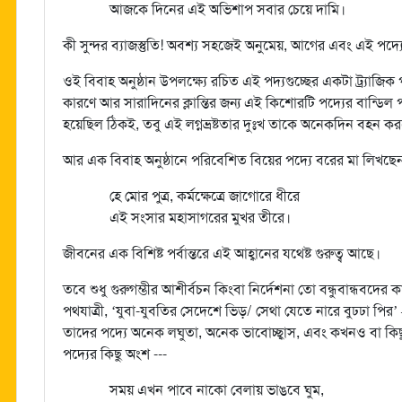
আজকে দিনের এই অভিশাপ সবার চেয়ে দামি।
কী সুন্দর ব্যাজস্তুতি! অবশ্য সহজেই অনুমেয়, আগের এবং এই পদ্য
ওই বিবাহ অনুষ্ঠান উপলক্ষ্যে রচিত এই পদ্যগুচ্ছের একটা ট্র্যাজ
কারণে আর সারাদিনের ক্লান্তির জন্য এই কিশোরটি পদ্যের বান্ডিল
হয়েছিল ঠিকই, তবু এই লগ্নভ্রষ্টতার দুঃখ তাকে অনেকদিন বহন ক
আর এক বিবাহ অনুষ্ঠানে পরিবেশিত বিয়ের পদ্যে বরের মা লিখছে
হে মোর পুত্র, কর্মক্ষেত্রে জাগোরে ধীরে
এই সংসার মহাসাগরের মুখর তীরে।
জীবনের এক বিশিষ্ট পর্বান্তরে এই আহ্বানের যথেষ্ট গুরুত্ব আছে।
তবে শুধু গুরুগম্ভীর আশীর্বচন কিংবা নির্দেশনা তো বন্ধুবান্ধবদ
পথযাত্রী, ‘যুবা-যুবতির সেদেশে ভিড়/ সেথা যেতে নারে বুঢঢা পির
তাদের পদ্যে অনেক লঘুতা, অনেক ভাবোচ্ছ্বাস, এবং কখনও বা 
পদ্যের কিছু অংশ ---
সময় এখন পাবে নাকো বেলায় ভাঙবে ঘুম,