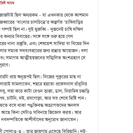
মেজাজটাই ছিল অন্যরকম – যা এখনকার থেকে আশমান
বারের ‘বাংলার চালচিত্রে’র অন্তর্গত ‘চাষিবাড়ির
্পই ছিল না। দুই মুরুব্বি – দুজনেই চাষি দক্ষিণ
ন্যার বিবাহের। সঙ্গে সঙ্গে শুরু হয়ে গেল
 নানা প্রস্তুতি, এবং শেষমেশ সাদিয়া বা বিয়ের দিন
ার সম্যক সদ্‌ব্যবহারের জন্য রান্নার আয়োজন। বলা
এবং সমাগত আত্মীয়স্বজনের সম্মিলিত অংশগ্রহণে সে
ূরণে।
পারটা প্রায় অনুরূপই ছিল। নিজের পুকুরের মাছ না
লারাই সামলাতেন, শহরে হয়তো প্রফেসনাল রাঁধুনির
 লম্বা করে কাটা বেগুন ভাজা, ডাল, নিরামিষ চচ্চড়ি
দ, চাটনি, দই, রসগোল্লা, আর সব শেষে মিষ্টি পান।
েতে বসে থাকা পঙ্‌ক্তিবদ্ধ অভ্যাগতদের অনলস
জন আছে কিনা সেটাও সবিনয়ে জিজ্ঞেস করত। আর
এবং নবদম্পতিকে আশীর্বাদের অনুরোধ জানাতেন।
কী পোলাও-ও – তার জায়গায় এসেছে বিরিয়ানি। দই-