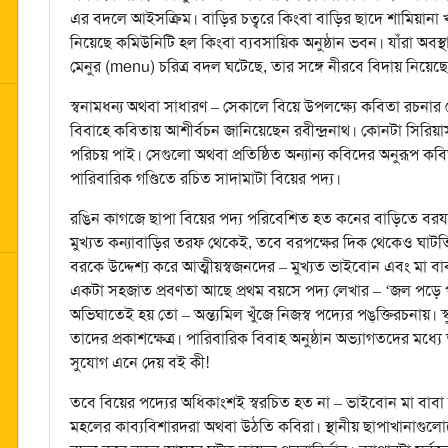
এর বদলে আইসক্রিম। বাড়ির চত্বরে কিংবা বাড়ির ছাদে শামিয়ানা খা
নিয়েছে কমিউনিটি হল কিংবা ব্যবসায়িক অনুষ্ঠান ভবন। যাঁরা অবস্থা
মেনুর (menu) চরিত্র বদল ঘটেছে, তার সঙ্গে নীরবে বিদায় নিয়
স্বনামধন্য অথবা সাধারণ – সেকালে বিয়ে উপলক্ষ্যে কবিতা রচনা
বিবাহে কবিতায় আশীর্বচন জানিয়েছেন রবীন্দ্রনাথ। কোনটা সিরি
পরিচয় পাই। সেগুলো অথবা প্রতিষ্ঠিত অন্যান্য কবিদের অনুরূপ 
পারিবারিক গণ্ডিতে রচিত সাদামাটা বিয়ের পদ্য।
রঙিন কাগজে ছাপা বিয়ের পদ্য পরিবেশিত হত কনের বাড়িতে বর
মুখ্যত কন্যাবাড়ির তরফ থেকেই, তবে বরপক্ষের দিক থেকেও ঘাটতি 
বরকে উদ্দেশ্য করে আত্মীয়স্বজনদের – মুখ্যত ভাইবোন এবং মা বা
একটা সহজাত প্রবণতা আছে প্রথম বয়সে পদ্য লেখার – ‘জল পড়ে পা
অভিঘাতেই হয় তো – অন্ত্যমিল খুঁজে নিজস্ব পদ্যের পঙ্‌ক্তিরচনায়।
তাদের প্রকাশক্ষেত্র। পারিবারিক বিবাহ অনুষ্ঠান অভ্যাগতদের মধ্যে 
সুযোগ এনে দেয় বই কী!
তবে বিয়ের পদ্যের অধিকাংশই স্বরচিত হত না – ভাইবোন মা বাবা 
মহলের কাব্যবিশারদরা অথবা উঠতি কবিরা। স্থানীয় ছাপাখানাগুলো