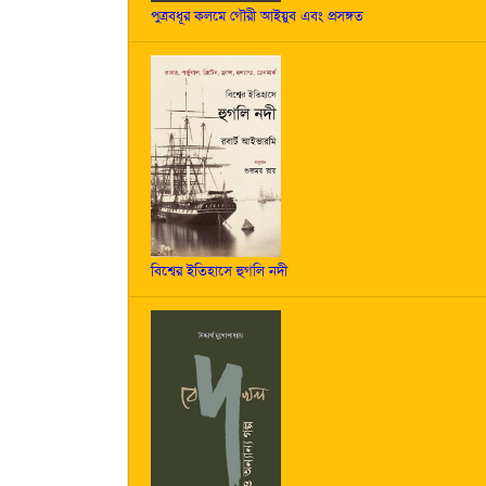
পুত্রবধূর কলমে গৌরী আইয়ুব এবং প্রসঙ্গত
বিশ্বের ইতিহাসে হুগলি নদী