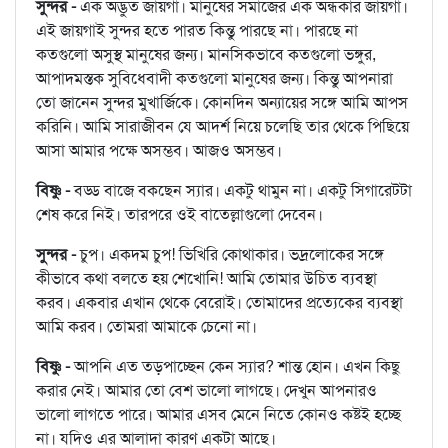
সুন্দর -
এক অদ্ভুত জায়গা। মানুষের সমাজের এক অন্ধকার জায়গা।
এই জায়গাই সুন্দর হতে পারত কিন্তু পারছে না। পারছে না
কতগুলো অসুস্থ মানুষের জন্য। মানসিকভাবে কতগুলো ভঙ্গুর,
আপাদমস্তক সুবিধেবাদী কতগুলো মানুষের জন্য। কিন্তু আপনারা
তো জানেন সুন্দর মুখার্জিকে। কোনদিন অন্যায়ের সঙ্গে আমি আপস
করিনি। আমি সারাজীবন যে আদর্শ নিয়ে চলেছি তার থেকে পিছিয়ে
আসা আমার পক্ষে অসম্ভব। আজও অসম্ভব।
বিষ্ণু -
বড্ড বাজে বকছেন স্যার। একটু থামুন না। একটু সিগারেটটা
শেষ করে নিই। তারপরে ওই বাতেল্লাগুলো দেবেন।
সুন্দর -
চুপ। একদম চুপ! ভিখিরি কোথাকার। ভদ্রলোকের সঙ্গে
কীভাবে কথা বলতে হয় শেখোনি! আমি তোমার উচিত ব্যবস্থা
করব। একবার এখান থেকে বেরোই। তোমাদের প্রত্যেকের ব্যবস্থা
আমি করব। তোমরা আমাকে চেনো না।
বিষ্ণু -
আপনি এত তড়পাচ্ছেন কেন স্যার? শান্ত হোন। এখন কিছু
করার নেই। আমার তো বেশ ভালো লাগছে। দেখুন আপনারও
ভালো লাগতে পারে। আমার এসব মেনে নিতে কোনও কষ্টই হচ্ছে
না। যদিও এর আলাদা কারণ একটা আছে।