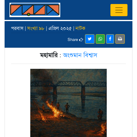
পরবাস |
সংখ্যা ৯৮
| এপ্রিল ২০২৫ |
নাটক
Share
মহামারি
:
অংশুমান বিশ্বাস