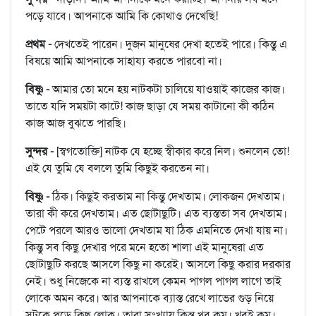
পড়ে যাবে। আপনাকে আমি কি কোথাও দেখেছি!
প্রথম -
দেখতেই পারেন। দুজন মানুষের দেখা হতেই পারে। কিন্তু এ
বিষয়ে আমি আপনাকে সাহায্য করতে পারবো না।
বিষ্ণু -
আমার তো মনে হয় নাটকটা চালিয়ে যাওয়াই কাজের কাজ।
তাতে যদি সময়টা কাটে! কাজ ছাড়া যে সময় কাটানো কী কঠিন
কাজ আজ বুঝতে পারছি।
সুন্দর -
[স্বগতোক্তি] নাটক যে হচ্ছে স্বীকার করে নিল। শুনলেন তো!
এই যে তুমি যে বললে তুমি কিছুই করতেন না।
বিষ্ণু -
ঠিক। কিছুই করতাম না কিন্তু দেখতাম। লোকজন দেখতাম।
তারা কী করে দেখতাম। এত ছোটাছুটি। এত ব্যস্ততা সব দেখতাম।
পেটে পরলে আরও ভালো দেখতাম যা ঠিক এমনিতে দেখা যায় না।
কিন্তু সব কিছু দেখার পরে মনে হতো শালা এই মানুষেরা এত
ছোটাছুটি করছে আসলে কিছু না করেই। আসলে কিছু করার দরকার
নেই। শুধু নিজেকে না ব্যস্ত রাখলে কেমন পাগল পাগল লাগে তাই
লোকে অমন করে। আর আপনাকে ব্যাস্ত রেখে লাভের গুড় নিয়ে
সটকে পড়ে কিছু লোক। তারা সংখ্যায় কিন্তু খুব কম। খুবই কম।