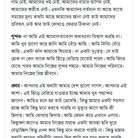
নাম নেই, আমাদের ধর্ম নেই, আমাদের বাঁচার তাগিদ নেই,
আমাদের অতীত নেই। এমনকি আমাদের বর্তমান যা আছে তাতে
সময়ের মূল্য কতটা আছে আমাদের জানা নেই তাই আমাদের
ভবিষ্যৎ নেই আর তাই কোথাও ফেরার ঠিকানা নেই।
সুন্দর-
না আমি এই আবোলতাবোল কথাগুলো বিশ্বাস করছি না।
আমি খুব ভালো করে জানি আমি বেঁচে আছি । আমি দিব্যি বেঁচে
আছি। একটা ফাঁদ আমাকে ঘিরেছে। বা একটা দুঃস্বপ্ন। সে যাই
হোক না কেন তাকে আমি ছিঁড়ে বেরিয়ে যেতেই পারব। আমি ফিরে
যেতে পারব আমার নিজের সুন্দর শহরে। আমার নিজের পরিবারে।
আমার নিজের প্রিয় জীবনে।
প্রথম -
আপনার এই কথাটা আমার বেশ ভালো লাগল। আপনার এই
আশা। এই ছিঁড়ে বেরিয়ে যাওয়ার ইচ্ছে আমার খুব পছন্দের
জানেন। আমিও মনে হয় তাই ভেবেছি। কিন্তু আমার একটা সমস্যা
হচ্ছে আমি কিছু মনে করতে পারছি না মৃত্যুর আগে আমি কী
ছিলাম। আমি কোথায় ছিলাম। আমি কেমন করে এখানে এলাম।
কিছুক্ষণ আগেও আমার নিজের সম্বন্ধে একটা আবছা ছবি ঘুরে
বেড়াচ্ছিল কিন্তু এখন আর কিছু মনে করতে পারছি না। কিন্তু মজার
কথাটা জানেন পৃথিবীটা কেমন ছিল আমি সব মনে করতে পারছি