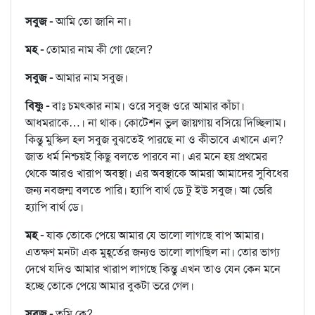
সবুজ -
আমি তো জানি না।
মহ -
তোমার নাম কী গো ছেলে?
সবুজ -
আমার নাম সবুজ।
বিষ্ণু -
বাঃ চমৎকার নাম। ওরে সবুজ ওরে আমার কাঁচা।
আধমরাকে…। না থাক। কোটেশন ভুল জায়গায় বসিয়ে দিচ্ছিলাম।
কিন্তু মুস্কিল হল সবুজ বুঝতেই পারছে না ও কীভাবে এখানে এল?
জাত ধর্ম নিশ্চয়ই কিছু বলতে পারবে না। এর মনে হয় প্রথমের
থেকে আরও খারাপ অবস্থা। এর অবস্থাকে আমরা আমাদের সুবিধের
জন্য নবজন্ম বলতে পারি। হ্যাপি বার্থ ডে টু ইউ সবুজ। আ ভেরি
হ্যাপি বার্থ ডে।
মহ -
যাক তোকে পেয়ে আমার যে ভালো লাগছে বাপ আমার।
এতক্ষণ মনটা এক মুহূর্তের জন্যও ভালো লাগছিল না। তোর ভাগ্য
দেখে যদিও আমার খারাপ লাগছে কিন্তু এখন তাও যেন কেন মনে
হচ্ছে তোকে পেয়ে আমার বুকটা ভরে গেল।
সবুজ -
তুমি কে?