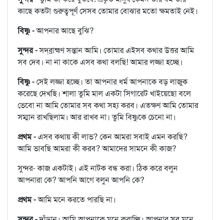
কাছে কতটা গুরুত্বপূর্ণ সেসব তোমার বোঝার মতো ক্ষমতাই নেই।
বিষ্ণু -
আপনার আছে বুঝি?
সুন্দর -
সদ্‌ব্রাহ্মণ সন্তান আমি। তোমার এইসব কথার উত্তর আমি
সব দেব। না না কাকে এসব কথা বলছি! আমার লজ্জা হচ্ছে।
বিষ্ণু -
সেই লজ্জা হচ্ছে। তা আপনার ধর্ম আপনাকে বড় লাজুক
করেছে দেখছি। শালা তুমি মাল একটা সিগারেট খাইয়েছো বলে
ভেবো না আমি তোমার সব কথা সহ্য করব। এতক্ষণ আমি তোমার
সম্মান রাখছিলাম। আর রাখব না। তুমি বিষ্ণুকে চেনো না।
প্রথম -
এসব কথায় কী লাভ? কেন আমরা সবাই এমন করছি?
আমি ভাবছি আমরা কী করব? আমাদের সামনে কী কাজ?
সুন্দর- কাজ একটাই। এই নাটক বন্ধ করা। ঠিক করে বলুন
আপনারা কে? আপনি আগে বলুন আপনি কে?
প্রথম -
আমি মনে করতে পারছি না।
সুন্দর -
দাঁড়ান। আমি আপনাকে মনে করাচ্ছি। আপনার সব মনে