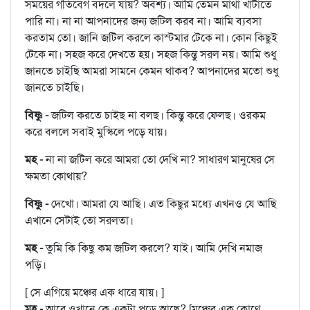
সময়ের গতিবেগ বদলে যায়? অবশ্য। আমি তেমন মাথা খাটাতে
পারি না। না না আপনাদের জন্য জটিল করব না। আমি ব্যবসা
করতাম তো। জানি জটিল করলে কাস্টমার টেকে না। কোন কিছুই
টেকে না। সহজ করে দেখতে হয়। সহজ কিন্তু সরল নয়। আমি শুধু
জানতে চাইছি আমরা সামনে কেমন থাকব? আপনাদের মতো শুধু
জানতে চাইছি।
বিষ্ণু -
জটিল করতে চাইছ না বলছ। কিন্তু করে ফেলছ। ওরকম
করে বললে সবাই মুস্কিলে পড়ে যায়।
মহ -
না না জটিল করে আমরা তো দেখি না? সাধারণ মানুষের সে
ক্ষমতা কোথায়?
বিষ্ণু -
দেখো। আমরা যে আছি। এত কিছুর মধ্যে এখনও যে আছি
এখানে সেটাই তো সরলতা।
মহ -
তুমি কি কিছু কম জটিল করলে? যাই। আমি দেখি নমাজ
পড়ি।
[ সে এগিয়ে মঞ্চের এক ধারে যায়। ]
মহ -
আরে ওখানে কে একটা পড়ে আছে? [মঞ্চের এক কোণে