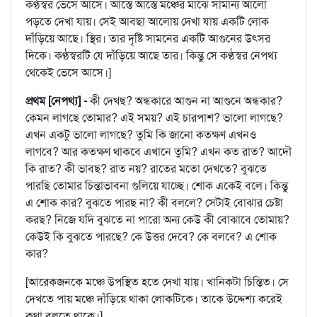
কণ্ঠস্বর ভেসে আসে। আস্তে আস্তে মঞ্চের মাঝে সামান্য আলো
পড়তে দেখা যায়। সেই আবছা আলোয় দেখা যায় একটি লোক
দাঁড়িয়ে আছে। স্থির। তার দৃষ্টি সামনের একটি আগুনের উৎসর
দিকে। কণ্ঠস্বরটি যে দাঁড়িয়ে আছে তার। কিন্তু সে কণ্ঠস্বর নেপথ্য
থেকেই ভেসে আসে।]
প্রথম [নেপথ্য] -
কী দেখছ? অন্ধকারে আগুন না আগুনে অন্ধকার?
কেমন লাগছে তোমার? এই সময়? এই চারপাশ? ভালো লাগছে?
এখন একটু ভালো লাগছে? তুমি কি জানো কতক্ষণ এখনও
লাগবে? আর কতক্ষণ থাকবে এখানে তুমি? এখন কত রাত? আদৌ
কি রাত? কী ভাবছ? রাত নয়? রাতের মতো দেখতে? বুঝতে
পারছি তোমার চিন্তাভাবনা গুলিয়ে যাচ্ছে। শোক একেই বলে। কিন্তু
এ শোক কার? বুঝতে পারছ না? কী বললে? সেটাই বোঝার চেষ্টা
করছ? নিজে যদি বুঝতে না পারো অন্য কেউ কী বোঝাবে তোমায়?
কেউই কি বুঝতে পারছে? কে উত্তর দেবে? কে বলবে? এ শোক
কার?
[আরেকজনকে মঞ্চে উপস্থিত হতে দেখা যায়। খানিকটা চিন্তিত। সে
দেখতে পায় মঞ্চে দাঁড়িয়ে থাকা লোকটিকে। তাকে উদ্দেশ্য করেই
কথা বলতে থাকে।]