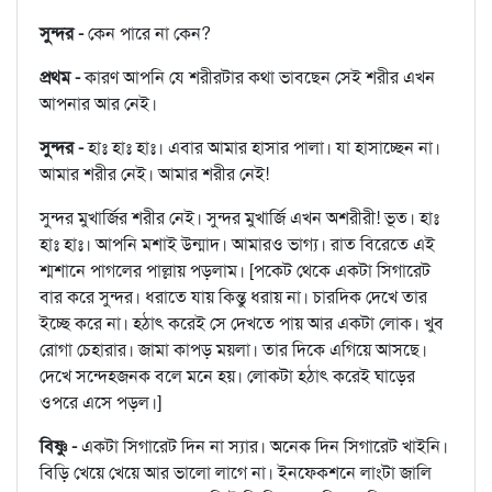
সুন্দর -
কেন পারে না কেন?
প্রথম -
কারণ আপনি যে শরীরটার কথা ভাবছেন সেই শরীর এখন
আপনার আর নেই।
সুন্দর -
হাঃ হাঃ হাঃ। এবার আমার হাসার পালা। যা হাসাচ্ছেন না।
আমার শরীর নেই। আমার শরীর নেই!
সুন্দর মুখার্জির শরীর নেই। সুন্দর মুখার্জি এখন অশরীরী! ভূত। হাঃ
হাঃ হাঃ। আপনি মশাই উন্মাদ। আমারও ভাগ্য। রাত বিরেতে এই
শ্মশানে পাগলের পাল্লায় পড়লাম। [পকেট থেকে একটা সিগারেট
বার করে সুন্দর। ধরাতে যায় কিন্তু ধরায় না। চারদিক দেখে তার
ইচ্ছে করে না। হঠাৎ করেই সে দেখতে পায় আর একটা লোক। খুব
রোগা চেহারার। জামা কাপড় ময়লা। তার দিকে এগিয়ে আসছে।
দেখে সন্দেহজনক বলে মনে হয়। লোকটা হঠাৎ করেই ঘাড়ের
ওপরে এসে পড়ল।]
বিষ্ণু -
একটা সিগারেট দিন না স্যার। অনেক দিন সিগারেট খাইনি।
বিড়ি খেয়ে খেয়ে আর ভালো লাগে না। ইনফেকশনে লাংটা জালি