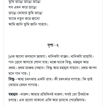
তুমি ভাঙো ভাঙো ভাঙো
সব এমন করে ভাঙো
ভাঙো তোমায় তুমি ভাঙো
তাকে নতুন করে জানো
আমি জানি তুমি জানি পারবে।
দৃশ্য - ২
[এক আলো ঝলমলে জায়গা। খানিকটা বাস্তব। খানিকটা মায়াবি।
গান ভেসে আসতে শোনা যায়। মঞ্চে থাকে বিষ্ণু, মহম্মদ আর
প্রথম। প্রথম মঞ্চের পেছনে। বিষ্ণু আর মহম্মদ সামনে। প্রথম আপন
মনে গান গায়। ]
বিষ্ণু -
আহা চমৎকার একটা রাত। কী চমৎকার লাগছে। কি ভাই
তোমার কেমন লাগছে।
মহম্মদ -
দারুণ। আমার প্রতিদিনই দারুণ। সবই তো ঠিকঠাক
চলছে। এত ভালো থাকবো একি আর ভাবতে পেরেছিলাম।