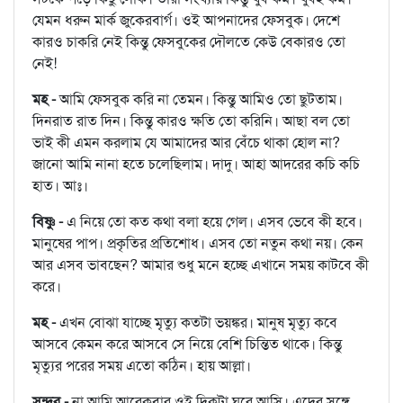
যেমন ধরুন মার্ক জুকেরবার্গ। ওই আপনাদের ফেসবুক। দেশে
কারও চাকরি নেই কিন্তু ফেসবুকের দৌলতে কেউ বেকারও তো
নেই!
মহ -
আমি ফেসবুক করি না তেমন। কিন্তু আমিও তো ছুটতাম।
দিনরাত রাত দিন। কিন্তু কারও ক্ষতি তো করিনি। আছা বল তো
ভাই কী এমন করলাম যে আমাদের আর বেঁচে থাকা হোল না?
জানো আমি নানা হতে চলেছিলাম। দাদু। আহা আদরের কচি কচি
হাত। আঃ।
বিষ্ণু -
এ নিয়ে তো কত কথা বলা হয়ে গেল। এসব ভেবে কী হবে।
মানুষের পাপ। প্রকৃতির প্রতিশোধ। এসব তো নতুন কথা নয়। কেন
আর এসব ভাবছেন? আমার শুধু মনে হচ্ছে এখানে সময় কাটবে কী
করে।
মহ -
এখন বোঝা যাচ্ছে মৃত্যু কতটা ভয়ঙ্কর। মানুষ মৃত্যু কবে
আসবে কেমন করে আসবে সে নিয়ে বেশি চিন্তিত থাকে। কিন্তু
মৃত্যুর পরের সময় এতো কঠিন। হায় আল্লা।
সুন্দর -
না আমি আরেকবার ওই দিকটা ঘুরে আসি। এদের সঙ্গে