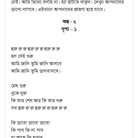
নেই। আমি মিথ্যে বলছি না। হ্যাঁ হাঁটতে থাকুন। দেখুন আপনাদের
ভালো লাগবে। এইখানে আপনাদের জায়গা হয়ে যাবে।
অঙ্ক - ২
দৃশ্য – ১
হুরু রু রু হুরু রু রু হুরু রু রু
হল সেই শুরু
আমি জানি তুমি জানি আসবে
আমি জানি তুমি ভালবাসবে।
মেঘ গুরু
বুকে দুরু
কি তার শেষ আর কি তার শুরু
সব হুরু রু রু হুরু রু রু হুরু রু রু
কি ভাবো ভাবো ভাবো
কি পাব কি না পাব
যা আছে কি হারাব