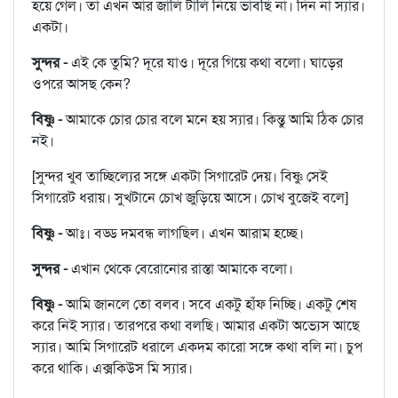
হয়ে গেল। তা এখন আর জালি টালি নিয়ে ভাবছি না। দিন না স্যার।
একটা।
সুন্দর -
এই কে তুমি? দূরে যাও। দূরে গিয়ে কথা বলো। ঘাড়ের
ওপরে আসছ কেন?
বিষ্ণু -
আমাকে চোর চোর বলে মনে হয় স্যার। কিন্তু আমি ঠিক চোর
নই।
[সুন্দর খুব তাচ্ছিল্যের সঙ্গে একটা সিগারেট দেয়। বিষ্ণু সেই
সিগারেট ধরায়। সুখটানে চোখ জুড়িয়ে আসে। চোখ বুজেই বলে]
বিষ্ণু -
আঃ। বড্ড দমবন্ধ লাগছিল। এখন আরাম হচ্ছে।
সুন্দর -
এখান থেকে বেরোনোর রাস্তা আমাকে বলো।
বিষ্ণু -
আমি জানলে তো বলব। সবে একটু হাঁফ নিচ্ছি। একটু শেষ
করে নিই স্যার। তারপরে কথা বলছি। আমার একটা অভ্যেস আছে
স্যার। আমি সিগারেট ধরালে একদম কারো সঙ্গে কথা বলি না। চুপ
করে থাকি। এক্সকিউস মি স্যার।