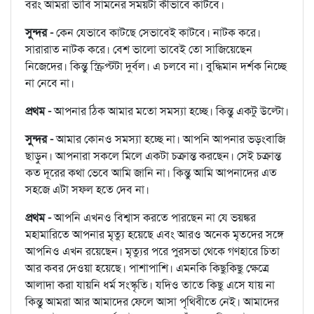
বরং আমরা ভাবি সামনের সময়টা কীভাবে কাটবে।
সুন্দর -
কেন যেভাবে কাটছে সেভাবেই কাটবে। নাটক করে।
সারারাত নাটক করে। বেশ ভালো ভাবেই তো সাজিয়েছেন
নিজেদের। কিন্তু স্ক্রিপ্টটা দুর্বল। এ চলবে না। বুদ্ধিমান দর্শক নিচ্ছে
না নেবে না।
প্রথম -
আপনার ঠিক আমার মতো সমস্যা হচ্ছে। কিন্তু একটু উল্টো।
সুন্দর -
আমার কোনও সমস্যা হচ্ছে না। আপনি আপনার ভড়ংবাজি
ছাড়ুন। আপনারা সকলে মিলে একটা চক্রান্ত করছেন। সেই চক্রান্ত
কত দূরের কথা ভেবে আমি জানি না। কিন্তু আমি আপনাদের এত
সহজে এটা সফল হতে দেব না।
প্রথম -
আপনি এখনও বিশ্বাস করতে পারছেন না যে ভয়ঙ্কর
মহামারিতে আপনার মৃত্যু হয়েছে এবং আরও অনেক মৃতদের সঙ্গে
আপনিও এখন রয়েছেন। মৃত্যুর পরে পুরসভা থেকে গণহারে চিতা
আর কবর দেওয়া হয়েছে। পাশাপাশি। এমনকি কিছুকিছু ক্ষেত্রে
আলাদা করা যায়নি ধর্ম সংস্কৃতি। যদিও তাতে কিছু এসে যায় না
কিন্তু আমরা আর আমাদের ফেলে আসা পৃথিবীতে নেই। আমাদের