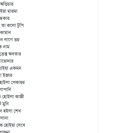
অভিচার
ইয়া মারমা
্ধকার
ে তা কলো টুপি
ছ কামান
বনে লাগে ভয়
ক নাম
ভেস্ত অবতার
ম্বোদার
োইয়া একমন
ো ইজার
ু হোইলা পেকাম্বর
লাপানি
িক হোইলা কাজী
 মুনি
দ হইলা শেখ
ালানা
তিক হোইয়া সেবে
বাজনা