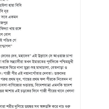
োইলা হায়া বিবি
বি নূর
া সবে একমন
াজপুর
িদ্যা খায় রঙ্গে
লে বোল
ই পণ্ডিত গে
ন্ডোগল”
, দেবের দেব, মহাদেব” এই উল্লাসে সে আওয়াজ চাপা
াকি সন্ন্যাসীরা তখন ইমারতের পূর্বদিকে পশ্চিমমুখী
দেরকে ঘিরে নানা মুদ্রা-সহ মাথাচালা, বেতনাড়া ও
াকে। গাজী পীর এই নয়ানপোঁতার দেবতা। ভক্তদের
 গরুর প্রথম দুধ, গাছের প্রথম ফল পীরকে নিবেদন না
ব্যবসা-বাণিজ্যের শুভারম্ভ, বিদেশযাত্রা এমনকি স্বদেশ
ন লাভের আশায় এই চড়কের দিনে গাজী পীরের থানে খেলনা
 শরীর দুলিয়ে ভয়ঙ্কর সব অঙ্গভঙ্গি করে নাচ শুরু