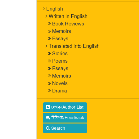
English
Written in English
Book Reviews
Memoirs
Essays
Translated into English
Stories
Poems
Essays
Memoirs
Novels
Drama
লেখক/Author List
চিঠিপত্র/Feedback
Search