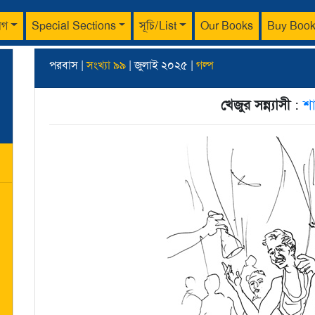
াগ
Special Sections
সূচি/List
Our Books
Buy Boo
পরবাস |
সংখ্যা ৯৯
| জুলাই ২০২৫ |
গল্প
খেজুর সন্ন্যাসী
:
শা