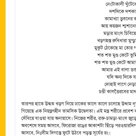
নেংটাকালী ঘুঁটে
দশদিকে দশকা
কামাখ্যা ভুবনের 
আয় কয়জন শ্মশানে
মড়ার মাংস চিবিয়ে
খড়গহস্ত রুধিধারা মুন্
মুকুট ঠেকেছে মা তোর 
শত শত মুণ্ড কেটে তু
শত শত মুণ্ড কেটে আম
আমার এই বালা ভক্
যদি অন্য দিকে 
দোহাই লাগে নেড়
চণ্ডী কালভৈরবের মা
তারপর হাতে উদ্ধত খড়গ নিয়ে ঢাকের তালে তালে চলেছে উদ্দাম নৃত
গিয়েছে এক নিয়ন্ত্রণহীন তামসিক উদ্বেলতা। এই মন্ত্র শরীরে প্
সেঁধিয়ে যাওয়া যায় অনায়াসে। নিজের শরীর, রক্ত-চামড়া-মাংস জুড়
অবশেষে সময় আসবে, ফিরোজা রঙের আকাশটা ছিঁড়ে পরওয়ারদিগার
আসবে, নিঃসীম দিগন্তে ফুটে উঠবে পড়ন্ত সূর্যের রং।