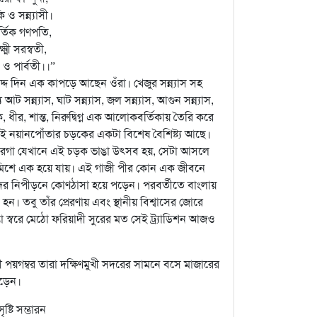
 ও সন্ন্যাসী।
র্তিক গণপতি,
্মী সরস্বতী,
 ও পার্বতী।।”
োদ্দ দিন এক কাপড়ে আছেন ওঁরা। খেজুর সন্ন্যাস সহ
 সন্ন্যাস, ঘাট সন্ন্যাস, জল সন্ন্যাস, আগুন সন্ন্যাস,
, ধীর, শান্ত, নিরুদ্বিগ্ন এক আলোকবর্তিকায় তৈরি করে
। এই নয়ানপোঁতার চড়কের একটা বিশেষ বৈশিষ্ট্য আছে।
র দরগা যেখানে এই চড়ক ভাঙা উৎসব হয়, সেটা আসলে
লে মিশে এক হয়ে যায়। এই গাজী পীর কোন এক জীবনে
যবাদের নিপীড়নে কোণঠাসা হয়ে পড়েন। পরবর্তীতে বাংলায়
ন। তবু তাঁর প্রেরণায় এবং স্থানীয় বিশ্বাসের জোরে
া স্বরে মেঠো ফরিয়াদী সুরের মত সেই ট্র্যাডিশন আজও
লামী পয়গম্বর তারা দক্ষিণমুখী সদরের সামনে বসে মাজারের
পড়েন।
ষ্টি সম্ভারন