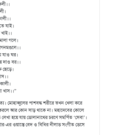
কেলী।।
লী।
কালী।।
তে যাই।
 খাই।।
ডুমালা গলে।
গগনমণ্ডলে।।
মি যাও ঘর।
ায় দাও বর।।
ত ছেড়ে।
যাস।।
াকালী।
থা খাস।।”
্য। মোহাব্বুলের পাশবদ্ধ শরীরে তখন খেলা করে
রবেশ করলে আর কোন সাড় থাকে না। মহাদেবের কোলে
ে লেখা হয়ে যায় ভোলানাথের চরণে সমর্পিত ‘সেবা’।
-এর ওয়াস্তে বেদ ও বিধির নীলাভ সংগীত ভেসে