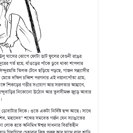
 উলু ঘাসের ঝোপে ফোটা ভাট ফুলের বেগুনী রঙের
ুরের গর্ত হয়ে, বাঁওড়ের পাঁকে ডুবে থাকা শাপলার
্দুরমতি তিলক টেনে ছড়িয়ে পড়ছে, গাজন সন্ন্যাসীর
মেতে দক্ষিণ চব্বিশ পরগনার এই নয়ানপোঁতা গ্রাম,
 সঙ্গে শিকড়ের গভীর সংযোগ আর সরলতার আঘ্রাণে,
ন হিন্দুবাড়ির নিকোনো উঠোন আর তুলসীমঞ্চ জুড়ে আবার
।
ডোবাটার দিকে। ওতে একটা নির্দিষ্ট ছন্দ আছে। সাথে
িব, মহাদেব” শব্দের সমবেত গর্জন যেন স্যাঙাতের
না লোক হতে অনিমিখ ঈশ্বর সাধনার বিরতিহীন
হাড় গিলগিলে চেহারার কিছু পুরুষ আর সাথে লাল শাড়ি