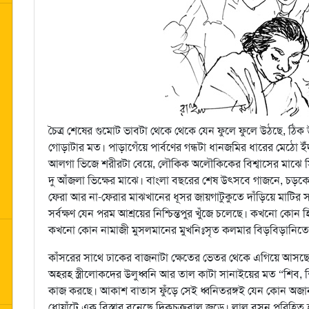
চৈত্র শেষের গুমোট ভাবটা থেকে থেকে যেন ফুলে ফুলে উঠছে, ঠিক
গোড়াটার মত। পাড়াগেঁয়ে পার্বণের গন্ধটা ধানজমির ধারের মেঠো ইঁদ
আলগা ভিজে শরীরটা বেয়ে, লৌকিক অলৌকিকের বিশ্বাসের মাঝে সিন
দু আঁজলা ভিক্ষের মাঝে। বাংলা বছরের শেষ উৎসবে গাজনে, চড়কে 
ফেরা আর না-ফেরার মাঝখানের ধূসর জায়গাটুকুতে দাঁড়িয়ে মাটির
সর্বক্ষণ যেন পরম আশ্রয়ের নিশ্চিন্তপুর খুঁজে চলেছে। কখনো কো
কখনো কোন নামাজী মুসলমানের মুখনিঃসৃত কলমার বিড়বিড়ানিতে
কাঁসরের সাথে ঢাকের বাজনাটা ক্ষেতের ভেতর থেকে এগিয়ে আসছে 
অহরহ স্ত্রীলোকদের উলুধ্বনি আর তাল কাটা সানাইয়ের মত “শিব, শ
কাজ করছে। আকাশ বাতাস ফুঁড়ে সেই ধ্বনিতরঙ্গই যেন কোন অজা
ধোয়াঁটে এক বিস্তার বুনেছে দিকচক্রবাল জুড়ে। লাল বসন পরিহিত 