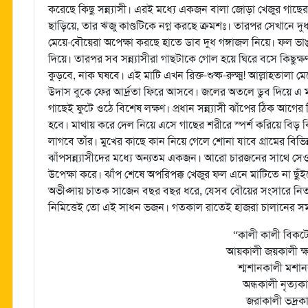
করেছে কিছু সন্ন্যাসী। এরই মধ্যে একজন বালা জোড়া খেজুর গাছে
ছাড়িয়ে, তার ঋজু কাণ্ডটিকে নগ্ন করছে ক্রমশঃ। তারপর সেখানে দু
মেয়ে-বৌয়েরা অপেক্ষা করছে হাতে ডাব দুধ গঙ্গাজল নিয়ে। ফল ভা
দিয়ে। তারপর সব সন্ন্যাসীরা গাছটাকে গোল হয়ে ঘিরে বসে কিছুক
কুড়বে, নাক ঘষবে। এই মাটি এখন রিক্ত-শুষ্ক-রুক্ষ্ম! আল্লাহতালা
উদাস বুকে ফের আর্দ্রতা ফিরে আসবে। জলের অতলে ডুব দিয়ে এ 
গাছেই ফুটে ওঠে বিশেষ লক্ষণ। প্রধান সন্ন্যাসী ঝাঁপের ঠিক আগে
হবে। মাথায় করে দেল নিয়ে এসে গাছের শরীরে স্পর্শ করিয়ে বিড় বি
লাগবে তাঁর। মুখের কাছে কান নিয়ে গেলে শোনা যাবে গ্রামের বি
ঝাঁপসন্ন্যাসীদের মধ্যে অন্যতম একজন। আরো চারজনের সাথে সেও
উপেক্ষা করে। ঝাঁপ শেষে অপরিপক্ক খেজুর ফল এনে মাটিতে না ছুঁই
অভীপ্সায় চাতক সাজেন বছর বছর ধরে, যেসব বৌয়ের সংসারে নিত
নিমিত্তেই তো এই সাধন ভজন। গতকাল রাতেই হাজরা চালানের সময় 
“কালী কালী বিকট
আয়কালী জয়কালী ক্
শ্মশানকালী মশা
অন্ধকালী নৃত্যক
জরাকালী ভদ্রক