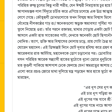
পরিহিত রুক্ষ্ম চুলের কিছু নারী শরীর, যেন ঈশ্বরী নিমগ্নতায় চুর
আপাদমস্তক লাল সিঁদুরে চর্চিত করে এগিয়ে চলেছে এক উগ্র আত্ম
লেগে গেছে। কৌতূহলী চোখগুলোতে তখন বিস্ময় আর বিশ্বাস মিলে ম
বেঁধেছে নীলকণ্ঠের গাঢ় রং! অনেকগুলো অভুক্ত অমাবস্যা পূর্ণিমা প
তুলে নিয়েছে ওরা। তাঁর পরনে রক্তাম্বর, মাথার গোড়ায় একটা ছোট ত্
আসলে একটা হাত সাতেকের পাটা, দেখতে অনেকটা ছোট ছিপনৌকার 
খোদিত। ত্যাগ, ভক্তি আর বিশ্বাসের দোলায় চড়ে, প্রায় গোটা চৈত্র ম
ঘোরেন মহাদেব। এই ভিক্ষান্নই দিনে মোট দুবার হবিষ্য করে গ্রহ
আরেকবার রাত আটটায়, মহাদেবকে ভোগ চড়ানোর পর। ডোবাটার দক
বসন পরিহিত আরেক সন্ন্যাসী হাতের মুঠোতে ধুনো ভোরে ধুনুচিতে
মত কুণ্ডলী পাকিয়ে আশপাশ ঢেকে ফেলছে যেন! অমরত্বের আশায় পেয়
এলো করে প্রচণ্ড জোরে মাথা দুলিয়ে মন্ত্র পড়ছেন আর হাতে মুঠো করে
মারছেন,
“এর ধূপ সের ধূপ ক
এই চার ধূপ পড়িয়া ক
এই ধূপের গন্ধ যাবে শ্র
এই ধূপের গন্ধে নাচে আ
এই ধূপের গন্ধে নাচে বা