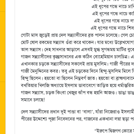
এই ধূপের গন্ধে নাচে ঢাকি
এই ধূপের গন্ধে নাচে কা
এই ধূপের গন্ধে নাচে লক্ষ
এই ধূপের গন্ধে নাচে শিব
গোটা মাস জুড়েই প্রায় দেল সন্ন্যাসীদের ব্রত পালন চলেছে। গেল চ
মোট ষোল রকমের সন্ন্যাস ওঁরা করে থাকেন। যার মধ্যে উল্লেখযোগ্য আট
তাল সন্ন্যাস। দেহ সাধনার আড়ালে এসবই মুগ্ধ সুগন্ধময় মাটির বুকে
গাজন সন্ন্যাসীদের কৃচ্ছ্রসাধনের এক কঠিন বোহেমিয়ান চালচিত্র
এখানকার চড়কে সন্ন্যাসীদের সকলেই প্রায় মুসলিম। গাজী পীরে
গাজী মৈনুদ্দিনের কবর। তবু এই চড়কের দিনে হিন্দু-মুসলিম মি
হিন্দু ছিলেন। হয়তো বা ছিলেন নিম্নবর্গ জাত। হয়তো বা ব্রাহ্মণ্
বখতিয়ার খিলজি অধ্যায়ে ইসলাম ভাবাবেগে তাড়িত হয়ে ধর্মান্তরিত হ
গাজন সন্ন্যাস, চড়ক কিংবা খেজুর ঝাঁপ বন্ধ হয়নি আজও। ভাঙা ভাঙ
সমানে চলছে!
দেল সন্ন্যাসীদের প্রধান দুই পাণ্ডা বা ‘বালা’, যাঁরা নিজেরাও ইস
পীরের উদ্দেশ্যে পূজা নিবেদনের পর, গাজনের একখানা লম্বা ছড়া 
“ইরুপে দ্বিজগণ কোরে সৃ