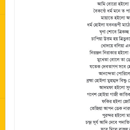
আমি বোরো হইলো 
বৈকন্ঠে ধর্ম মনে ত পা
মায়াতে হইলো অন
ধর্ম হোইলা যবনরূপী মাঠ
ঘৃণা শোবে ত্রিকচ্
চাপিয়া উত্তম হয় ত্রিভু
খোদয়ে বলিয়া এ
নিরঞ্জন নিরাকার হইলো 
মুখেতা বোলে তা ডো
যতেক দেবতাগণ সবে হ
আনন্দেতা পোরিল
ব্রহ্মা হোইলা মুহম্মদ বিষ্ণ
আদমফা হইলো সু
গণেশ হোইয়া গাজী কাত্ত
ফকির হইলা জোট
তেজিয়া আপন ভেক নার
পুরন্দর হইলো ম
চন্দ্র সূর্য আদি দেবে পদা
সবে মিলে বাজয় 