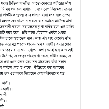
র মধ্যে চিহ্নিত গাছটির এবড়ো-খেবড়ো শরীরের আঁশ
ধ ঘি মধু গঙ্গাজল মাখানো চলবে বেশ কিছুক্ষণ। দলের
ঙা গাছটাকে পুজো করে লালচি বাঁধা হবে লাল সুতো
্ষণ মহাদেবের নামগান করবে আর সমানে মাটিতে মাথা
 মেহেরবানী করলে, মহাদেবের কৃপা বর্ষিত হলে এই মাটির
মাটি নরম হবে। প্রতি বছর এইরকম একটা খেজুর
র দিন রাতে স্বপ্নাদেশ পান। আজ এই গাছ থেকেই ঝাঁপ
ড় করে মন্ত্র পড়তে থাকেন মূল সন্ন্যাসী। এবার ঘোর
ভিন্ন ঘরের সব না জানা গোপন কথা। মোহাব্বুল আজ এই
 উঠে পড়বে খেজুর গাছের গা বেয়ে, কাঁটার কামড়কে
য়ে ওরা এনে দেবে সেই সব মায়েদের যাঁরা সন্তান
্য অনটন লেগেই থাকে। পীড়িতের কষ্ট লাঘবের
গুরু ওর কানে দিয়েছেন দেহ বশীকরণের মন্ত্র,
ে কালী।
ষয়কালী।।
নকালী।
ালী।।
ালী।