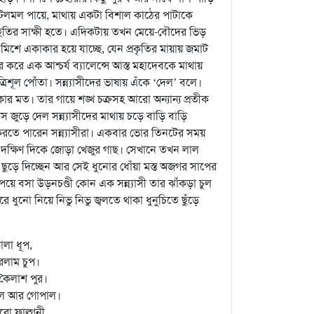
 হয়ে টলমল পায়ে, মাথায় একটা বিশাল কাঠের পাটাকে
াহুতির সাক্ষী হতে। এদিকটায় তখন মেয়ে-বৌদের ভিড়
িশে একাকার হয়ে যাচ্ছে, যেন প্রকৃতির মায়ায় জমাট
ার করে এক আশ্চর্য ব্যালেন্সে আস্ত মহাদেবকে মাথায়
রিশূল পোঁতা। সন্ন্যাসীদের ভাষায় এঁকে ‘দেল’ বলে।
মত। তার গায়ে শঙ্খ চক্রসহ আরো অন্যান্য প্রতীক
াস জুড়ে দেল সন্ন্যাসীদের মাথায় চড়ে বাড়ি বাড়ি
ণ করতে পারেন সন্ন্যাসীরা। একবার ভোর তিনটের সময়
্ষিণ দিকে জোড়া খেজুর গাছ। সেখানে তখন লাল
 ছুড়ে দিচ্ছেন আর সেই ধুনোর ধোঁয়া মস্ত অজগর সাপের
ে বসা উড়নচণ্ডী কোন এক সন্ন্যাসী তার ঝাঁকড়া চুল
 ধুনো নিয়ে নিভু নিভু জ্বলতে থাকা ধুনুচিতে ছুঁড়ে
ালা ধূপ,
রলাম চুপ।
ী কৈলাশ পুর।
পাল আর গোপাল।
রো ফাল্গুনী,