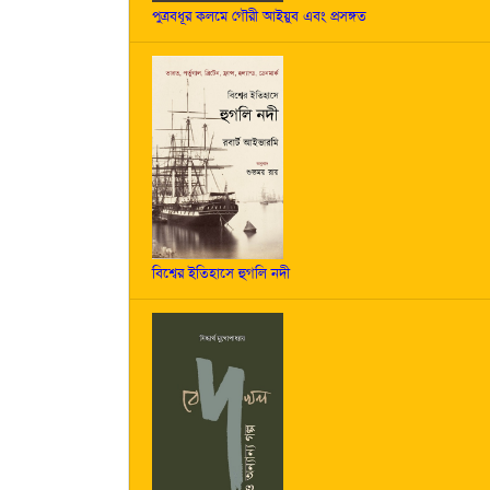
পুত্রবধূর কলমে গৌরী আইয়ুব এবং প্রসঙ্গত
বিশ্বের ইতিহাসে হুগলি নদী