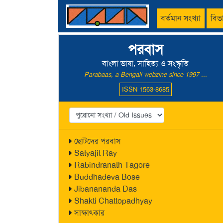
বর্তমান সংখ্যা
বিভ
পরবাস
বাংলা ভাষা, সাহিত্য ও সংস্কৃতি
Parabaas, a Bengali webzine since 1997 ...
ISSN 1563-8685
ছোটদের পরবাস
Satyajit Ray
Rabindranath Tagore
Buddhadeva Bose
Jibanananda Das
Shakti Chattopadhyay
সাক্ষাৎকার