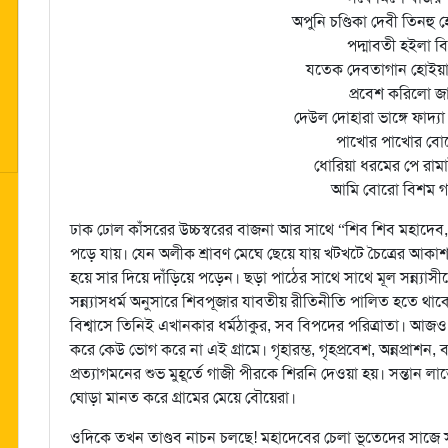
অপুনি চণ্ডিকা দেবী তিনহু হ
পদ্মাবতী হইলা বি
যতেক দেবতাগান হোইয়
প্রবেশ করিলো জ
দেউল দোহারা ভাঙ্গে ফাদ্যা ফ
পাখোর পাখোর বো
ধোরিয়া ধরমের পে রামা
আমি বোরো বিশম গ
ঢাক ঢোল কাঁসরের উচ্চস্বরের বাজনা আর সাথে “শিব শিব মহাদেব
পড়ে যায়। যেন অলীক শ্রাবণ মেঘে ছেয়ে যায় খটখটে চৈত্রের আকাশ! ব
হয়ে সার দিয়ে দাঁড়িয়ে পড়েন। ছড়া পাঠের সাথে সাথে মূল সন্ন্যাসী
সন্ন্যাসধর্ম অনুসারে শিবপূজার যাবতীয় রীতিনীতি পালিত হতে থ
বিশ্বাসে তিনিই এখানকার ধর্মঠাকুর, সব বিপদের পরিত্রাতা। আজও
করে কেউ ভোগ করে না এই গ্রামে। গৃহারম্ভ, গৃহপ্রবেশ, অন্নপ্রাশন, 
প্রত্যাগমনের শুভ মুহূর্তে গাজী পীরকে শিরনি দেওয়া হয়। সন্তা
ঘোড়া মানত করে গ্রামের মেয়ে বৌয়েরা।
ওদিকে তখন তাণ্ডব নাচন চলছে! মহাদেবের চেলা ভূতেদের সাজে সারা