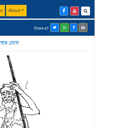
ks
About
Share
শ্বত বোস