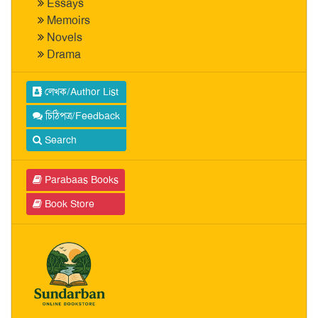
Essays
Memoirs
Novels
Drama
লেখক/Author List
চিঠিপত্র/Feedback
Search
Parabaas Books
Book Store