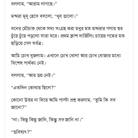
বললাম, “আরাম লাগছে।”
মন্থরা মৃদু হেসে বললো, “খুব ভালো।”
বনের মৌচাক থেকে সদ‍্য সংগ্রহ করা মধুর মত মন্থরার গলার স্বর
চুঁয়ে চুঁয়ে পড়লো সারা ঘরে। প্রথম ফ্লাশ দার্জিলিং চায়ের গন্ধের মত
ছড়িয়ে গেল সর্বত্র।
আমি চোখ বুজলাম। এখানে চোখ খোলা আর চোখ বোজার মধ‍্যে
বিশেষ পার্থক‍্য নেই।
বললাম, “আর ভয় নেই।”
“এতদিন কোথায় ছিলে?”
কোনো উত্তর না দিয়ে আমি পাল্টা প্রশ্ন করলাম, “তুমি কি
সব
জানো?”
“না। কিছু কিছু জানি, কিন্তু
সব
জানি না।”
“ভবিষ‍্যৎ?”