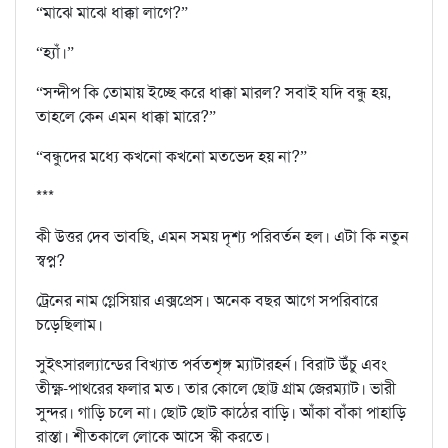
“মাঝে মাঝে ধাক্কা লাগে?”
“হ‍্যাঁ।”
“সন্দীপ কি তোমায় ইচ্ছে করে ধাক্কা মারল? সবাই যদি বন্ধু হয়,
তাহলে কেন এমন ধাক্কা মারে?”
“বন্ধুদের মধ‍্যে কখনো কখনো মতভেদ হয় না?”
***
কী উত্তর দেব ভাবছি, এমন সময় দৃশ‍্য পরিবর্তন হল। এটা কি নতুন
স্বপ্ন?
ট্রেনের নাম গ্লেসিয়ার এক্সপ্রেস। অনেক বছর আগে সপরিবারে
চড়েছিলাম।
সুইৎসারল‍্যান্ডের বিখ‍্যাত পর্বতশৃঙ্গ ম‍্যাটারহর্ন। বিরাট উঁচু এবং
তীক্ষ্ণ-পাথরের ফলার মত। তার কোলে ছোট্ট গ্রাম জেরম‍্যাট। ভারী
সুন্দর। গাড়ি চলে না। ছোট ছোট কাঠের বাড়ি। আঁকা বাঁকা পাহাড়ি
রাস্তা। শীতকালে লোকে আসে স্কী করতে।