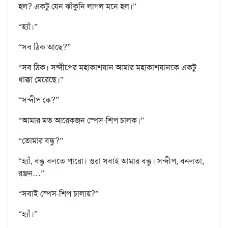
হল? একটু যেন ঝাঁকুনি লাগল মনে হল।”
“হ‍্যাঁ।”
“সব ঠিক আছে?”
“সব ঠিক। সন্দীপের মহাকাশযান আমার মহাকাশযানকে একটু
ধাক্কা মেরেছে।”
“সন্দীপ কে?”
“আমার মত আরেকজন স্পেস-শিপ চালক।”
“তোমার বন্ধু?”
“হ‍্যাঁ, বন্ধু বলতে পারো। ওরা সবাই আমার বন্ধু। সন্দীপ, বনলতা,
রঞ্জন…”
“সবাই স্পেস-শিপ চালায়?”
“হ‍্যাঁ।”