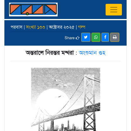
পরবাস |
সংখ্যা ১০০
| অক্টোবর ২০২৫ |
গল্প
Share
অন্তরালে নিরন্তর মন্থরা
:
অংশুমান গুহ