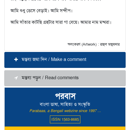
আমি শুধু ভেসে বেড়াই। আমি সন্দীপ।
আমি সাঁতার কাটছি গ্রহটার সারা গা বেয়ে। আমার নাম মন্থরা।
অলংকরণ (Artwork) : রাহুল মজুমদার
মন্তব্য জমা দিন / Make a comment
মন্তব্য পড়ুন / Read comments
পরবাস
বাংলা ভাষা, সাহিত্য ও সংস্কৃতি
Parabaas, a Bengali webzine since 1997 ...
ISSN 1563-8685