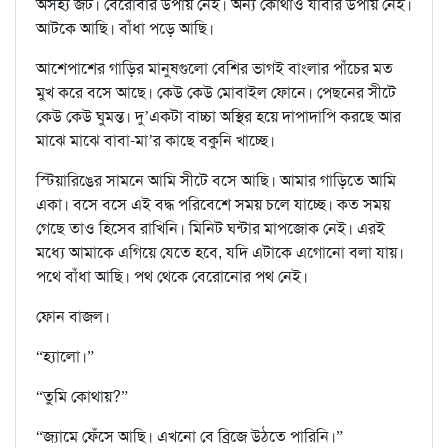
অসহ‍্য জট। বেরোবার উপায় নেই। অন‍্য কোথাও যাবার উপায় নেই।
আটকে আছি। বাঁধা পড়ে আছি।
আশেপাশের গাড়ির মানুষগুলো বেশির ভাগই বাংলার পাঁচের মত
মুখ করে বসে আছে। কেউ কেউ মোবাইল ফোনে। পেছনের সীটে
কেউ কেউ ঘুমন্ত। দু’একটা বাচ্চা অস্থির হয়ে দাপাদাপি করছে আর
মাঝে মাঝে বাবা-মা’র কাছে বকুনি খাচ্ছে।
স্টিয়ারিঙের সামনে আমি সীটে বসে আছি। আমার গাড়িতে আমি
একা। বসে বসে এই বদ্ধ পরিবেশে সময় চলে যাচ্ছে। কত সময়
গেছে তাও হিসেব রাখিনি। মিনিট ঘন্টার মাপজোক নেই। এরই
মধ‍্যে আমাকে এগিয়ে যেতে হবে, যদি এটাকে এগোনো বলা যায়।
পথে বাঁধা আছি। পথ থেকে বেরোনোর পথ নেই।
ফোন বাজল।
“হ‍্যালো।”
“তুমি কোথায়?”
“জ‍্যামে ফেঁসে আছি। এখনো বে ব্রিজে উঠতে পারিনি।”