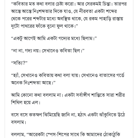
“কবিতার মত কথা বলার চেষ্টা করো। আর সেরকমই চিন্তা। তারপর
আস্তে আস্তে নিঃশব্দতার দিকে যাও, যে নীরবতা একটা শব্দের
থেকে পরের শব্দটার মধ‍্যে অবস্থিত থাকে, যে রকম পাহাড়ি রাস্তায়
দুটো পাথরের ফাঁকে বুনো ফুল থাকে।”
“একটু আগেই আমি একটা গদ‍্যের মধ‍্যে ছিলাম।”
“না না, গদ‍্য নয়। সেখানেও কবিতা ছিল।”
“সত‍্যি?”
“হ‍্যাঁ, সেখানেও কবিতায় কথা বলা যায়। সেখানেও বাতাসের গর্ভে
অনেক নিঃশব্দতা আছে।”
আমি কোনো কথা বললাম না। একটা সর্বাঙ্গীণ শান্তিতে সারা শরীর
শিথিল হয়ে এল।
বসে বসে কতক্ষণ ঝিমিয়েছি জানি না, হঠাৎ একটা ঝাঁকুনিতে উঠে
বসলাম।
বললাম, “আরেকটা স্পেস-শিপের সাথে কি আমাদের ঠোকাঠুকি