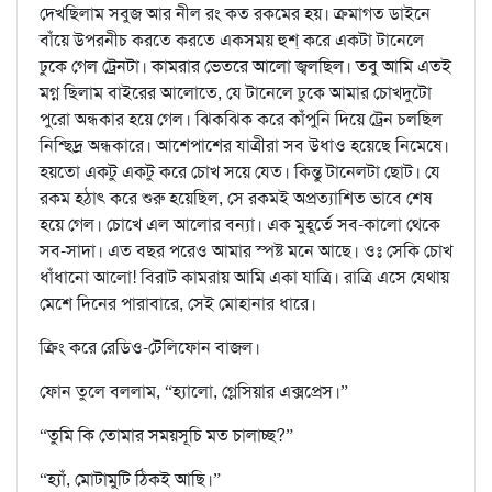
দেখছিলাম সবুজ আর নীল রং কত রকমের হয়। ক্রমাগত ডাইনে
বাঁয়ে উপরনীচ করতে করতে একসময় হুশ্ করে একটা টানেলে
ঢুকে গেল ট্রেনটা। কামরার ভেতরে আলো জ্বলছিল। তবু আমি এতই
মগ্ন ছিলাম বাইরের আলোতে, যে টানেলে ঢুকে আমার চোখদুটো
পুরো অন্ধকার হয়ে গেল। ঝিকঝিক করে কাঁপুনি দিয়ে ট্রেন চলছিল
নিশ্ছিদ্র অন্ধকারে। আশেপাশের যাত্রীরা সব উধাও হয়েছে নিমেষে।
হয়তো একটু একটু করে চোখ সয়ে যেত। কিন্তু টানেলটা ছোট। যে
রকম হঠাৎ করে শুরু হয়েছিল, সে রকমই অপ্রত‍্যাশিত ভাবে শেষ
হয়ে গেল। চোখে এল আলোর বন‍্যা। এক মুহূর্তে সব-কালো থেকে
সব-সাদা। এত বছর পরেও আমার স্পষ্ট মনে আছে। ওঃ সেকি চোখ
ধাঁধানো আলো! বিরাট কামরায় আমি একা যাত্রি। রাত্রি এসে যেথায়
মেশে দিনের পারাবারে, সেই মোহানার ধারে।
ক্রিং করে রেডিও-টেলিফোন বাজল।
ফোন তুলে বললাম, “হ‍্যালো, গ্লেসিয়ার এক্সপ্রেস।”
“তুমি কি তোমার সময়সূচি মত চালাচ্ছ?”
“হ‍্যাঁ, মোটামুটি ঠিকই আছি।”