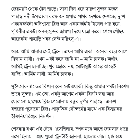
জেরম‍্যাট থেকে ট্রেন ছাড়ে। সারা দিন ধরে দারুণ সুন্দর অজস্র
পাহাড় নদী উপত‍্যকা বরফ জলপ্রপাত পাথর দেখতে দেখতে, দু’শ
একানব্বইটা অবিশ্বাস‍্য ব্রিজ আর একানব্বইটা টানেল পার হয়ে,
পৃথিবীর একটা অনন‍্যসুন্দর জায়গা দিয়ে যাত্রা করে। শেষে পৌঁছয়
আরেকটা পাহাড়ি শহর সেন্ট মরিৎস্-এ।
আজ আমি আবার সেই ট্রেনে। এখন আমি একা। অনেক বছর আগে
ছিলাম যাত্রী। এখন – কী করে জানি না – আমি চালক। অর্থাৎ
আমিই ট্রেন চালাচ্ছি। খুব জোরে নয়, মোটামুটি আস্তে আস্তেই
যাচ্ছি। আমিই যাত্রী, আমিই চালক।
সুইৎসারল‍্যান্ডের বিশাল রেল নেটওয়ার্ক। কিন্তু আমার পথটা বিশেষ
ভাবে সুন্দর। এই তো, একটু আগেই একটা বিরাট লম্বা আর
ঘোরানো ছ’পেয়ে ব্রিজ পেরোলাম বন্ধুর দুর্গম পাহাড়ে। একশ
বছরের পুরোনো ব্রিজ। প্রাকৃতিক সৌন্দর্যের মাঝে এক বিস্ময়কর
ইঞ্জিনিয়ারিঙের নিদর্শন।
শেষবার যখন এই ট্রেনে এসেছিলাম, স্পষ্ট মনে আছে জানলার ধারে
বসে ছিলাম – প্রায় পুরো ট্রেনটাই জানলা, ছাদেও কাঁচ। মুগ্ধ হয়ে