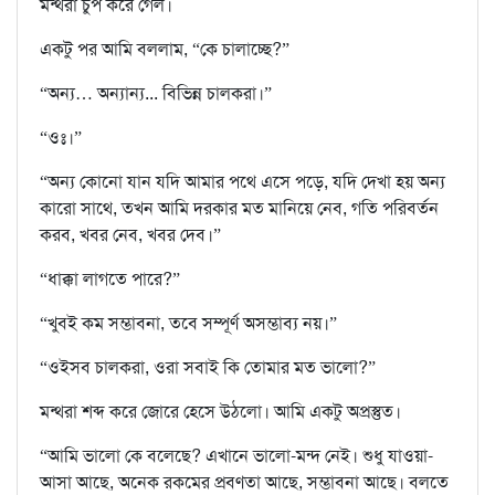
মন্থরা চুপ করে গেল।
একটু পর আমি বললাম, “কে চালাচ্ছে?”
“অন‍্য… অন‍্যান‍্য... বিভিন্ন চালকরা।”
“ওঃ।”
“অন‍্য কোনো যান যদি আমার পথে এসে পড়ে, যদি দেখা হয় অন‍্য
কারো সাথে, তখন আমি দরকার মত মানিয়ে নেব, গতি পরিবর্তন
করব, খবর নেব, খবর দেব।”
“ধাক্কা লাগতে পারে?”
“খুবই কম সম্ভাবনা, তবে সম্পূর্ণ অসম্ভাব‍্য নয়।”
“ওইসব চালকরা, ওরা সবাই কি তোমার মত ভালো?”
মন্থরা শব্দ করে জোরে হেসে উঠলো। আমি একটু অপ্রস্তুত।
“আমি ভালো কে বলেছে? এখানে ভালো-মন্দ নেই। শুধু যাওয়া-
আসা আছে, অনেক রকমের প্রবণতা আছে, সম্ভাবনা আছে। বলতে