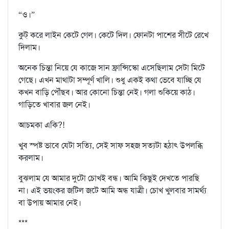
“ও।”
কুট্ করে লাইন কেটে গেল। কেটে দিল। ফোনটা পাশের সীটে রেখে
দিলাম।
অনেক চিন্তা নিয়ে যে কাজে সান ফ্রান্সিস্কো এসেছিলাম সেটা মিটে
গেছে। এখন মাথাটা সম্পূর্ণ খালি। শুধু একই কথা ভেবে যাচ্ছি যে
কখন বাড়ি পৌঁছব। আর কোনো চিন্তা নেই। গলা শুকিয়ে কাঠ।
গাড়িতে খাবার জল নেই।
আচমকা একি?!
খুব স্পষ্ট ভাবে যেটা সত‍্যি, সেই সাফ সহজ সত‍্যটা হঠাৎ উপলব্ধি
করলাম।
বুঝলাম যে আমার দুটো চোখই বন্ধ। আমি কিছুই দেখতে পারছি
না। এই ভয়ংকর জটিল জটে আমি অন্ধ যাত্রী। চোখ খুলবার সামর্থ্য
বা উপায় আমার নেই।
***