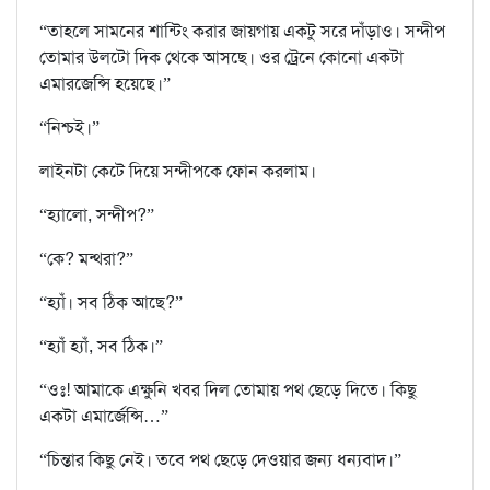
“তাহলে সামনের শান্টিং করার জায়গায় একটু সরে দাঁড়াও। সন্দীপ
তোমার উলটো দিক থেকে আসছে। ওর ট্রেনে কোনো একটা
এমারজেন্সি হয়েছে।”
“নিশ্চই।”
লাইনটা কেটে দিয়ে সন্দীপকে ফোন করলাম।
“হ‍্যালো, সন্দীপ?”
“কে? মন্থরা?”
“হ‍্যাঁ। সব ঠিক আছে?”
“হ‍্যাঁ হ‍্যাঁ, সব ঠিক।”
“ওঃ! আমাকে এক্ষুনি খবর দিল তোমায় পথ ছেড়ে দিতে। কিছু
একটা এমার্জেন্সি…”
“চিন্তার কিছু নেই। তবে পথ ছেড়ে দেওয়ার জন‍্য ধন‍্যবাদ।”