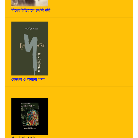
বিশ্বের ইতিহাসে হুগলি নদী
বেদখল ও অন্যান্য গল্প