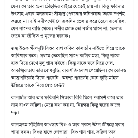
যেন। সে তার চেনা চৌহুদ্দির বাইরে যেতেই চায় না। কিন্তু ফরিদার
উৎসাহ এবার অন্যরকম! সীমান্ত পেরনোর অনিশ্চয়তা তাকে স্পর্শই
করছে না। এই নদীপথেই সে একদিন ভেলায় করে ভেসে এসেছিল,
যেন বাপের বাড়ি থেকে। নদীর স্রোত তো বর্ডার মানে না, ভেলাও
জানে না জীবিত ও মৃতের ফারাক।
জন্ম ইস্তক ক্ষীণদৃষ্টি বিশুর বাপ ফকির কালাচাঁদ নাইতে গিয়ে তাকে
আবিষ্কার করে। প্রথমে ভেবেছিল সাপে-কাটার মড়া, কিন্তু নাকে
হাত দিয়ে দেখে মৃদু শ্বাস বইছে। কিন্তু যাকে ঘরে নিয়ে গেল,
আকস্মিকতায় তার বোধবুদ্ধি, বাকশক্তি লোপ পেয়েছিল। সে কোনও
আত্মপরিচয়ই দিতে পারেনি। অবশ্য পারলেই কোন কুড়ি মাইল
উজিয়ে তাকে নিয়ে যেত কেউ?
কালাচাঁদ আর তার ফকিরনি সিতারা বিবি মিলে পরামর্শ করে তার
নাম রাখল ফরিদা। মেয়ে কথা কয় না, নিরক্ষর কিন্তু ঘরের কাজে
দড়।
কালক্রমে সাঁইজির আখড়ায় বিশু ও তার পরনে উঠল জীয়ন্তে মরার
শাদা বসন। বিশুর হাতে দোতারা। বিশু গান গায়, ফরিদা তার