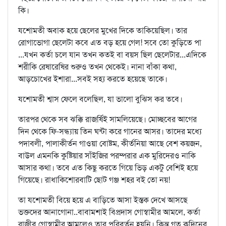
কি।
যশোমতী অবাক হয়ে ছেলের মুখের দিকে তাকিয়েছিল। তার
রোগাভোগা ছেলেটা কবে এত বড় হয়ে গেল! সবে তো কুড়িতে পা
...যখন কর্তা চলে যান তখন কতই বা বয়স ছিল ছেলেটার...এদিকে
শরীকি রেষারেষির শুরুও তখন থেকেই। নানা বাঁকা কথা,
আড়চোখের ইশারা...সবই সহ্য করতে হয়েছে তাকে।
যশোমতী শ্বাস ফেলে বলেছিল, যা ভালো বুঝিস কর তবে।
তারপর থেকে সব ঝক্কি রাজর্ষিই সামলিয়েছে। মোচ্ছবের আগের
দিন থেকে ফি-সন্ধ্যায় তিন ঘন্টা করে গানের আসর। তাদের মধ্যে
পদাবলী, পালাকীর্তন গাওয়া বোষ্টম, কীর্তনিয়া আছে বেশ কয়জন,
বাউল এমনকি কুষ্টিয়ার সাঁইজির পরম্পরার এক মুরিদেরও নাকি
আসার কথা। তবে এত কিছু করতে গিয়ে ভিড় একটু বেশিই হয়ে
গিয়েছে। রাধাকিশোরবাটি ছোট গঞ্জ শহর বই তো নয়!
তা যশোমতী বিয়ে হয়ে এ বাড়িতে আসা ইস্তক দেখে আসছে
ভক্তদের আনাগোনা..বাবামশাই বিপ্রদাস গোস্বামীর আমলে, কর্তা
রাজীব গোস্বামীর আমলেও তার পরিবর্তন হয়নি। কিন্তু গত কদিনের