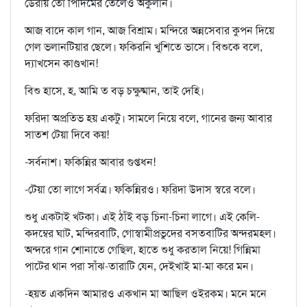
ডেরায় তো পিদিমের তেলেও অকুলান।
আজ বাদে কাল গান, আজ বিশ্রাম। মন্দিরে অন্নসেবার কুপন দিয়ে
গেল ভলানটিয়ার ছেলে। ফকিরনি খুশিতে ভাসে। বিশুকে বলে,
দ্যাখসেন কাণ্ডখান!
বিশু হাসে, হ, আমি ত বড় চক্ষুষ্মান, তাই দেহি।
ফরিদা অপ্রতিভ হয় একটু। সামলে নিয়ে বলে, গানের জন্য আবার
সাতশ টেয়া দিবে কয়!
-সর্বনাশ। ফকিন্নির আবার গুপ্তধন!
-টেয়া তো লাগে সর্বত্র। ফকিন্নিরও। ফরিদা উদাস স্বরে বলে।
শুধু একটাই খটকা। এই ঠাঁই বড় চিনা-চিনা লাগে। এই কেলি-
কদম্বের ঘাট, মন্দিরবাটি, গোস্বামীপ্রভুদের বসতবাটির অন্দরমহল।
অন্দরে গান শোনাতে গেছিল, হাতে শুধু করতাল নিয়ে! গিন্নিমা
পাটের থান পরা সাঁঝ-তারাটি যেন, দেইখাই মা-মা করে মন।
-হয়ত একদিন আমারও একখান মা আছিল ওইরকম। মনে মনে