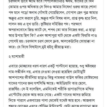
চরণদাস ভাবে আমি তবে পিপীলিকাটিরও অধম, তাদের যে দিন
তোমার ওপর অধিকার সে দিনও আমার নিষেধ! গুরুর কাছে শোনা
পদ মনে পড়ে! অনাথ গোঁসাই গেয়েছিলেন, গোপাল হেন পুত্র আমার
অক্রুর এসে করলে চুরি..অক্রুর শনি বিষম কাল, প্রাপ্ত কৃষ্ণ হরে নিল,
লালন কয় এ দুখ ভারি। কুষ্টিয়ার সাঁইজির পদ। পরক্ষণে
অপরাধবোধে জিভ কাটে সে, শপথ তো তার নিজের করা, এ ছাড়া
আর উপায় ছিল কি? এখন আশাপুরা ঘাট থেকে একটা ফিরতি নাও
পেলেই হয়। চরণদাস চরণ ফেলে দ্রুত, আলকেউটের তোয়াক্কা না
করে। যে বিষে বিষাইলে,মুই হইনু জীয়ন্তে মরা।
২ যশোমতী
এবারে মোচ্ছবের ধরণ-ধারণ একটু পাল্টানো হয়েছে, শুধু অষ্টপ্রহর
নাম-সঙ্কীর্তন নয়, এবার নেওতা দেওয়া হয়েছিল মোটামুটি
আশপাশের কীর্তনিয়া ছাড়াও কিছু নামকরা বাউল ফকির বোষ্টমদের
যাদের গানের জন্য যশসিদ্ধি আছে। আইডিয়াটা তার ছেলে,
রাজর্ষির। সে-ই বলেছিল, এমনিতেই শরীকি ভাগাভাগিতে মন্দির
এস্টেটের থেকে আয় কমে গেছে। একটা গানের আসর জমিয়ে
দিতে পারলে একবারের পালা থেকেই যথেষ্ট আয় হবে। আজকাল
শহুরে লোকের এসবে শৌখিন ইন্টারেস্ট, সেটা কাজে লাগানো আর