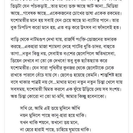
ভিড়টা যেন পাঁচকড়াই...তার মধ্যে ভক্ত আছে আট আনা...মিডিয়া
আছে...গবেষক আছে...একেকজনের চোখের ভাষা একেক রকমের।
যশোমতীর মনে হয় সবাই যেন চেয়ে আছে মা-ব্যাটার পানে। তার
বুক ঢিপঢিপ করে! মনে হয়, এত বড় করে উৎসব না ফাঁদলেই হত।
বাড়ি থেকে নাটমণ্ডপ দেখা যায়, রাজর্ষি পংক্তি-ভোজনের তদারক
করছে...একহারা মাজা শ্যামলা দেহে পাটের ধুতি-চাদর, বাহুতে
তাগা...নতুন কিছু নয়, সেবাইত বংশের ছেলেপিলে অতিথসেবা,
ভিয়েন দেখবে না তো কে দেখবে! তবু বুক ছ্যাঁতছ্যাত করে
যশোমতীর। যেন সারা পৃথিবীর কুনজর থেকে ছেলেটাকে ঢেকে
রাখতে পারলে বেঁচে যায় সে। ছেলেও হয়েছে তেমনি। শান্তশিষ্ট হয়ে
বসে থাকার পাত্রই নয় সে...মাথার মধ্যে নতুন নতুন চিন্তা খেলে যায়
সবসময়, যশোমতী দ্বিমত করলে এক ফুঁয়ে উড়িয়ে দেয় সব সংশয়।
অত চিন্তা কোরো না তো মা-মণি, আমার কিচ্ছু হবেনাকো।
সখি রে, আমি এই ভয়ে মুদিনে আঁখি
নয়ন মুদিলে পাছে কানু-হারা হয়ে থাকি।
যখন থাকি শয়নে, তখনো ভয় মনে,
না হেরে হারাই পাছে, চাহিয়ে ঘুমায়ে থাকি।