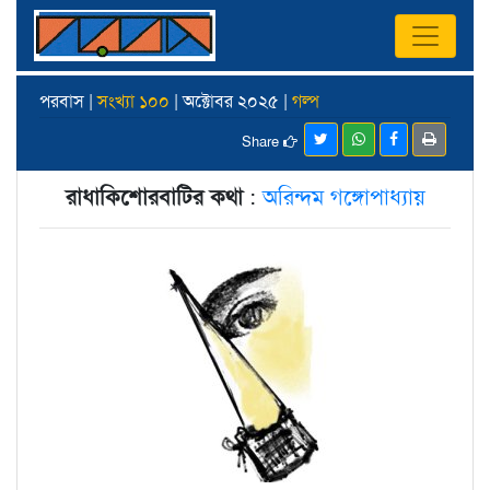
পরবাস |
সংখ্যা ১০০
| অক্টোবর ২০২৫ |
গল্প
Share
রাধাকিশোরবাটির কথা
:
অরিন্দম গঙ্গোপাধ্যায়