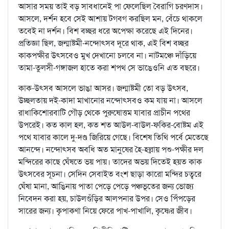
আসার সময় তাই বড় সাবধানেই পা ফেলেছিল বৈরাগি চরণদাস।
আসলে, দর্শন হবে সেই আশায় টগবগ করছিল মন, বেঁচে থাকলে
তবেই না দর্শন। বিশ বচ্ছর ধরে অপেক্ষা করেছে এই দিনের।
প্রতিজ্ঞা ছিল, জন্মাষ্টমী-নন্দোৎসব দূরে থাক, এই বিশ বচ্ছর
কাকপক্ষীর উৎসবেও মুখ দেখানো চলবে না। নাটমঞ্চে দাঁড়িয়ে
তামা-তুলসী-গঙ্গাজল হাতে করা শপথ সে ভাঙেওনি এত বছরে।
কাক-উৎসব আসলে ভাঙা আসর। জন্মাষ্টমী তো বড় উৎসব,
উচ্ছলতায় দই-কাদা মাখানোর নন্দোৎসবও কম যায় না। আসলে
রাধাকিশোরবাটি গৌড় থেকে পুরুষোত্তম যাবার প্রাচীন পথের
উপরেই। কত কাল হল, কত শত আউল-বাউল-ফকির-বোষ্টম এই
পথে যাবার কালে দু-দণ্ড জিরিয়ে গেছে। বিশেষ তিথি পর্বে মেতেছে
আনন্দে। নন্দোৎসব অবধি অত মানুষের হৈ-হল্লায় পশু-পক্ষীর দল
মন্দিরের কাছে ঘেঁষতে ভয় পায়। তাদের অভয় দিতেই হয়ত কাক
উৎসবের সূচনা। সেদিন সেবাইত বংশ ছাড়া কারো মন্দির চত্বরে
ঘেঁষা মানা, আঙিনায় পাতা পেড়ে পেড়ে পঞ্চভূতের জন্য ভোজ্য
নিবেদন করা হয়, চাউলগুঁড়ির আলপনার উপর। সেও পিঁপড়ের
সারের জন্য। কৃপাকণা নিয়ে ফেরে পাখ-পাখালি, কৃষ্ণের জীব।