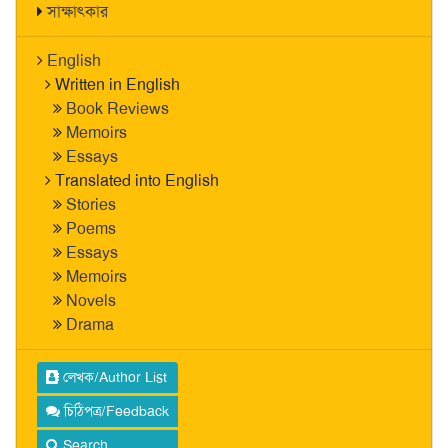
সাক্ষাৎকার
English
Written in English
Book Reviews
Memoirs
Essays
Translated into English
Stories
Poems
Essays
Memoirs
Novels
Drama
লেখক/Author List
চিঠিপত্র/Feedback
Search