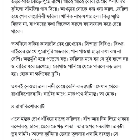
জন্তর-সাজ ঝেড়ে-পুছে রাখে। আস্তে আস্তে বোবা মেয়ের গলায় স্বর
ফুটলো সাঁইজির গান দিয়ে। আখড়ায় লোকে ধন্য ধন্য করল...ফরিদা
হয়ে গেল কাঙালিনী ফরিদা। খানিক নাম-যশও হল। কিন্তু স্মৃতি
ফিরল না, বাপঘরের কথা জিজ্ঞেস করলে ফ্যালফ্যাল করে চেয়ে
থাকে।
ততদিনে ফকির কালাচাঁদ দেহ রেখেছেন। সিতারা বিবিও। বিশুর
বাইরের চোখে পুরোপুরি অন্ধকার, গান গাওয়া ছাড়া কথা কয় না
বেশি। অন্তর্মুখী হয়ে পড়েছে বড়। ফরিদার মনে হয় সে দুই হাতে ঘর
ও বাহির ধরে রেখেছে। কোথাও পালিয়ে যেতে পারলে বড় ভাল
হয়। হোক না ক্ষণিকের ছুটি।
তখনই নেওতা এল। নদী বেয়ে কেলি-কদম্বঘাট। সেখান থেকে
রাধাকিশোরবাটি। ঘাটের আগে, মাঝপথে সীমান্ত। তা হোক।
৪ রাধাকিশোরবাটি
এসে ইস্তক চোখ ধাঁধিয়ে যাচ্ছে ফরিদার। বাঁশ আর টিন দিয়ে থাকার
বন্দোবস্ত, চালে, মেঝেতে খড় পাতা। তার ওপর সতরঞ্চি। একটা
ডুম লাইট। তাদের কুষ্টিয়ার ডেরার তুলনায় এলাহি ব্যবস্থা। সে