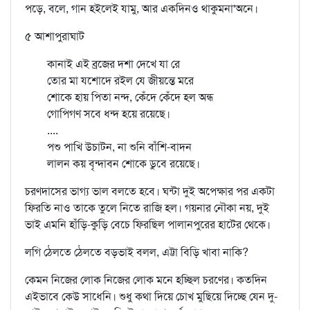
পড়ে, বলে, গান হইলেই যামু, আর একদিনও থাকুমনা'অনে।
৫ আশাপুরাঘাট
কানাই এই ব্রজের দশা দেখে যা রে
তোর মা যশোদে রইল যে জীয়ন্তে মরে
শোকে হায় পিতা নন্দ, কেঁদে কেঁদে হল অন্ধ
গোপিগণ সবে ধন্দ হয়ে রয়েছে।
....
পশু পাখি উচাটন, না শুনি বাঁশি-বাদন
লালন কয় বৃন্দাবন শোকে ডুবে রয়েছে।
চরণদাসের ভাগ্য ভাল বলতে হবে। ঘন্টা দুই অপেক্ষার পর একটা
ফিরতি নাও তাকে তুলে নিতে রাজি হল। গয়নার নৌকা নয়, দুই
ভাই এমনি হাঁড়ি-কুড়ি বেচে ফিরছিল পালানপুরের হাটের থেকে।
লগি ঠেলতে ঠেলতে বড়ভাই বলল, এট্টা বিড়ি খাবা নাকি?
কেমন নিজের লোক নিজের লোক মনে হচ্ছিল চরণের। কতদিন
এইভাবে কেউ সাধেনি। শুধু কথা দিয়ে চোখ মুছিয়ে দিচ্ছে যেন দু-