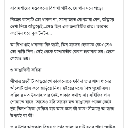
বাবামশায়ের মন্তরকন্যে বিশাখা গাইত, সে গান মনে পড়ে।
নিজের কন্যেটি তো থাকল না, সদ্যোজাত যোগমায়া যেন, আঁতুড়ে
দেখা দিয়ে আঁতুড়েই...সেও ছিল এক জন্মাষ্টমীর রাত। তারপর
কতদিন ধরে বুক টনটন...
তা বিশাখাই থাকলো কি! স্বামী, তিন মাসের ছেলেকে রেখে সেও
তো পাড়ি দিল। সেই থেকে যশোমতীর কেবল হারাবার ভয়। ছেলে
পেয়েও ভয়।
৩ কাঙালিনী ফরিদা
সীমান্ত প্রহরীটি আড়চোখে তাকানোতে ফরিদা তার শাদা থানের
আঁচলটি ভাল করে জড়িয়ে নিল। ছইয়ের মধ্যে বিশু ঘুমোচ্ছিল।
ফরিদার মত উৎসাহ তার নেই, থাকার কথাও না। সাঁইজির গান
শোনাতে যাবে, তাতেও যদি তাদের মত কাঙালের পকেট কেটে
দুই-তিনশ টাকা বেরিয়ে যায় তবে চলে কী করে! সীমান্তে তা ছাড়া
উপায়ই বা কী!
তার উপর আজকাল বিশুর চোখের জায়গায় দুটি ধূসর শাদা স্ফটিক