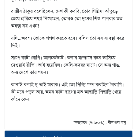
রাজীব ঠাকুর বলেছিলেন, দেখ কী করবি, তোর গিন্নিমা আঁতুড়ে
মেয়ে হারিয়ে শয্যা নিয়েছেন, তোরও তো দুধের শিশু পালবার মত
অবস্থা নয় এখন!
যদি...অবশ্য তোকে শপথ করতে হবে। বলিস তো সব ব্যবস্থা করে
দিই।
সাপে কাটা রোগি। আলকেউটে। কলার মান্দাসে করে ভাসিয়ে
দেওয়াই রীতি। তাই হয়েছিল। কেলি-কদম্বর ঘাটে। সে অন্য গাঙ,
অন্য দেশে তার গমন।
কানাই-বলাই দু-ভাই অবাক। এই তো দিব্যি গল্প করছিল বৈরাগি।
কী মনে পড়ল তার, অমন কাটা ছাগের মত আছাড়ি-পিছাড়ি খেয়ে
কাঁদে কেন!
অলংকরণ (Artwork) : নীলাঞ্জনা বসু