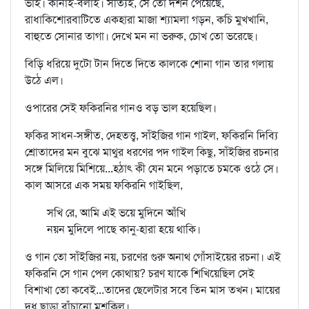
ভাই। কানাই-বলাই। সত্যিই, সে তো দর্শন পেয়েছে,
রাধাকিশোরবাটিতে একহারা মাজা শ্যামলা গড়ন, কচি মুখখানি,
বাহুতে সোনার তাগা। দেখে মন না ভরুক, চোখ তো ভরেছে।
বিড়ি ধরিয়ে দুটো টান দিতে দিতে কালকে শোনা গান তার গলায়
উঠে এল।
ওপারের সেই ফকিরনির গানও বড় ভাল হয়েছিল।
ফকির সাধন-সঙ্গীত, দেহতত্ত্ব, সাঁইজির গান গাইল, ফকিরনি দিব্যি
শ্রোতাদের মন বুঝে মাথুর ধরণের পদ গাইল কিছু, সাঁইজির রচনার
সঙ্গে মিলিয়ে মিশিয়ে...হঠাৎ কী যেন মনে পড়াতে চমকে ওঠে সে।
কাল আসরে এক সময় ফকিরনি গাইছিল,
সখি রে, আমি এই ভয়ে মুদিনে আঁখি
নয়ন মুদিলে পাছে কানু-হারা হয়ে থাকি।
ও গান তো সাঁইজির নয়, চরণের গুরু অনাথ গোঁসাইয়ের রচনা। এই
ফকিরনি সে গান পেল কোথায়? চরণ যাকে শিখিয়েছিল সেই
বিশাখা তো কবেই...তাদের ছেলেটার সবে তিন মাস তখন। মায়ের
দুধ ছাড়া বাঁচানো মুশকিল।