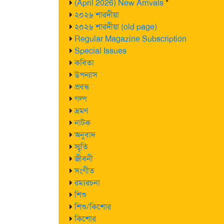
(April 2026) New Arrivals
*
২০২৬ শারদীয়া
২০২৬ শারদীয়া (old page)
Regular Magazine Subscription
Special Issues
কবিতা
উপন্যাস
প্রবন্ধ
গল্প
ভ্রমণ
নাটক
অনুবাদ
স্মৃতি
জীবনী
সংগীত
রম্যরচনা
শিশু
শিশু/কিশোর
কিশোর