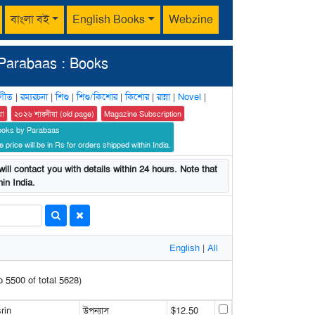
বাংলা বই
English Books
Webzine
Parabaas : Books
গীত
|
রম্যরচনা
|
শিশু
|
শিশু/কিশোর
|
কিশোর
|
রান্না
|
Novel
|
য়া
২০২৬ শারদীয়া (old page)
Magazine Subscription
ooks by Parabaas
 price will be in Rs for orders shipped within India.
ill contact you with details within 24 hours. Note that
in India.
English
|
All
o 5500 of total 5628)
rin
উপন্যাস
$12.50