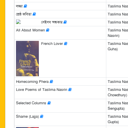
লজ্জা
Taslima Nas
শ্রেষ্ঠ কবিতা
Taslima Nas
সেইসব অন্ধকার
Taslima Nas
All About Women
Taslima Nas
Nasrin)
French Lover
Taslima Nasr
Guha)
Homecoming Phera
Taslima Nasr
Love Poems of Taslima Nasrin
Taslima Nas
Chowdhury)
Selected Columns
Taslima Nasr
Sengupta)
Shame (Lajja)
Taslima Nasr
Gupta)