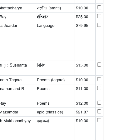
Bhattacharya
সংগীত (smriti)
$10.00
 Ray
ইতিহাস
$25.00
ta Joardar
Language
$79.95
al (T: Sushanta
বিবিধ
$15.00
anath Tagore
Poems (tagore)
$10.00
nathan and R.
Poems
$11.00
 Ray
Poems
$12.00
 Mazumdar
epic (classics)
$21.87
ath Mukhopadhyay
রম্যরচনা
$10.00