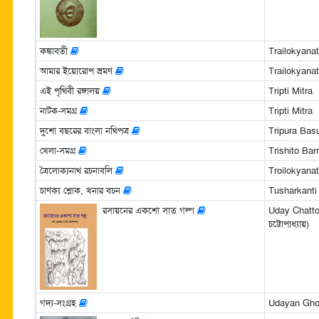
কঙ্কাবতী
Trailokyan
আমার ইয়োরোপ ভ্রমণ
Trailokyan
এই পৃথিবী রঙ্গালয়
Tripti Mitra
নাটক-সমগ্র
Tripti Mitra
দুশো বছরের বাংলা নথিপত্র
Tripura Bas
খেলা-সমগ্র
Trishito Ba
ত্রৈলোক্যনাথ রচনাবলি
Troilokyan
চাণক্য শ্লোক, খনার বচন
Tusharkanti
রসায়নের একশো সাত গল্প
Uday Chatt
চট্টোপাধ্যায়)
গদ্য-সংগ্রহ
Udayan Gh