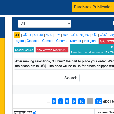
Parabaas Publication
|
কবিতা
|
উপন্যাস
|
প্রবন্ধ
|
গল্প
|
ভ্রমণ
|
নাটক
|
অনুবাদ
|
স্মৃতি
|
জীবনী
|
সং
All
Tagore
|
Classics
|
Comics
|
Cinema
|
Memoir
|
Religion
|
২০২৬ শারদী
B
Special Issues
New Arrivals (April 2026)
Note that the prices are in US$. The
After making selections, "Submit" the cart to place your order. We w
the prices are in US$. The price will be in Rs for orders shipped with
Search
...
6
7
8
9
10
11
12
(5001 t
ব্রহ্মপুত্রের পারে
Taslima Nas