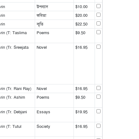
rin
উপন্যাস
$10.00
rin
কবিতা
$20.00
rin
স্মৃতি
$22.50
rin (T: Taslima
Poems
$9.50
in (Tr. Sreejata
Novel
$16.95
in (Tr. Rani Ray)
Novel
$16.95
rin (Tr. Ashim
Poems
$9.50
in (Tr. Debjani
Essays
$19.95
in (T: Tutul
Society
$16.95