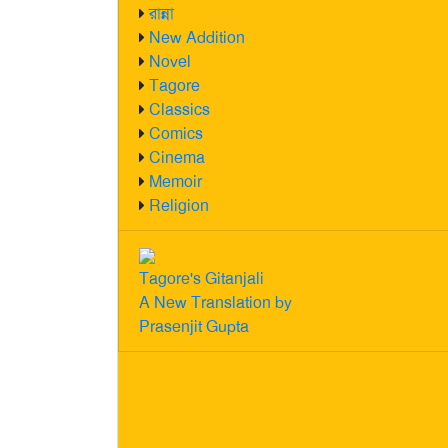
রান্না
New Addition
Novel
Tagore
Classics
Comics
Cinema
Memoir
Religion
Tagore's Gitanjali
A New Translation by
Prasenjit Gupta