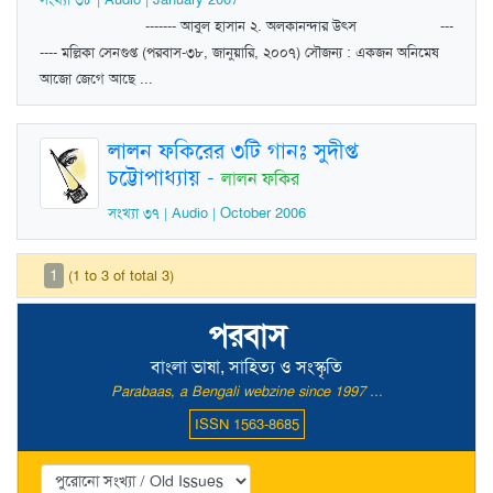
------- আবুল হাসান ২. অলকানন্দার উত্স ---
---- মল্লিকা সেনগুপ্ত (পরবাস-৩৮, জানুয়ারি, ২০০৭) সৌজন্য : একজন অনিমেষ
আজো জেগে আছে ...
লালন ফকিরের ৩টি গানঃ সুদীপ্ত
চট্টোপাধ্যায়
-
লালন ফকির
সংখ্যা ৩৭ | Audio | October 2006
1
(1 to 3 of total 3)
পরবাস
বাংলা ভাষা, সাহিত্য ও সংস্কৃতি
Parabaas, a Bengali webzine since 1997 ...
ISSN 1563-8685