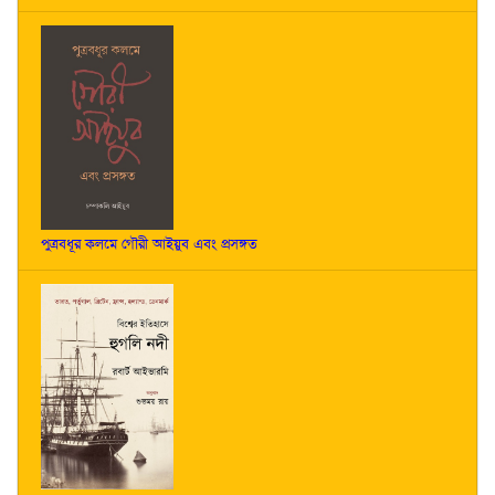
পুত্রবধূর কলমে গৌরী আইয়ুব এবং প্রসঙ্গত