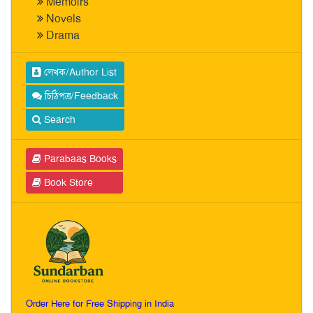
Memoirs
Novels
Drama
লেখক/Author List
চিঠিপত্র/Feedback
Search
Parabaas Books
Book Store
Order Here for Free Shipping in India