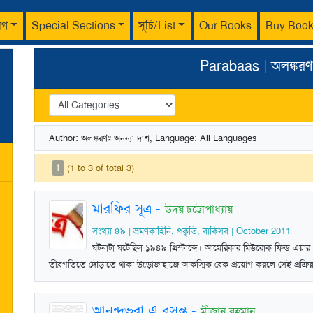
াগ
Special Sections
সূচি/List
Our Books
Buy Boo
Parabaas | অলঙ্করণ
Author: অলঙ্করণঃ অনন্যা দাশ, Language: All Languages
1
(1 to 3 of total 3)
মারফির সূত্র
-
উদয় চট্টোপাধ্যায়
সংখ্যা ৪৯ | ভ্রমণকাহিনি, প্রকৃতি, বাকিসব | October 2011
ঘটনাটা ঘটেছিল ১৯৪৯ খ্রিস্টাব্দে। আমেরিকার মিউরোক ফিল্ড এয়ার
তীব্রগতিতে দৌড়াতে-থাকা উড়োজাহাজে আকস্মিক ব্রেক প্রয়োগ করলে সেই প্রক্রিয়া-
আনন্দভরা এ বসন্ত
-
মীজান রহমান