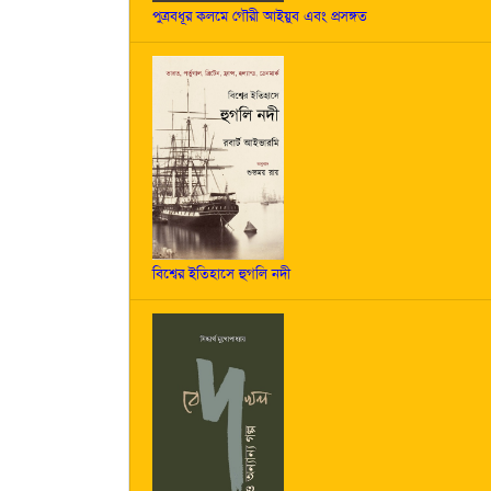
পুত্রবধূর কলমে গৌরী আইয়ুব এবং প্রসঙ্গত
বিশ্বের ইতিহাসে হুগলি নদী