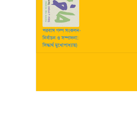
পরবাস গল্প সংকলন-
নির্বাচন ও সম্পাদনা:
সিদ্ধার্থ মুখোপাধ্যায়)
কীভাবে লেখা পাঠাবেন তা জানতে
এখানে ক্লিক করুন
| "পরবাস"-এ
নিজস্ব। তজ্জনিত কোন ক্ষয়ক্ষতির জন্য "পরবাস"-এর প্রকাশক 
About Us