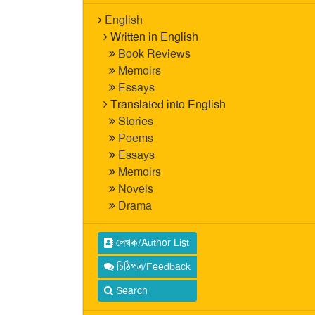
English
Written in English
Book Reviews
Memoirs
Essays
Translated into English
Stories
Poems
Essays
Memoirs
Novels
Drama
লেখক/Author List
চিঠিপত্র/Feedback
Search