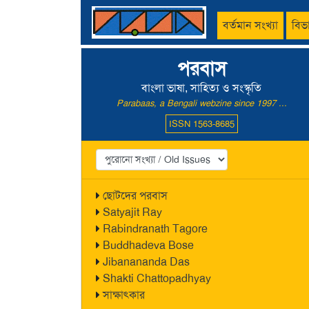
বর্তমান সংখ্যা
বিভ
পরবাস
বাংলা ভাষা, সাহিত্য ও সংস্কৃতি
Parabaas, a Bengali webzine since 1997 ...
ISSN 1563-8685
ছোটদের পরবাস
Satyajit Ray
Rabindranath Tagore
Buddhadeva Bose
Jibanananda Das
Shakti Chattopadhyay
সাক্ষাৎকার