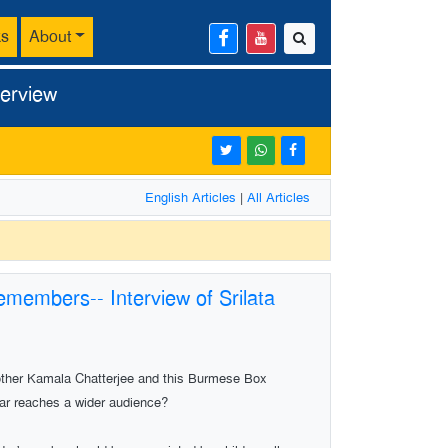
ks
About
terview
English Articles
|
All Articles
members-- Interview of Srilata
other Kamala Chatterjee and this Burmese Box
dar reaches a wider audience?