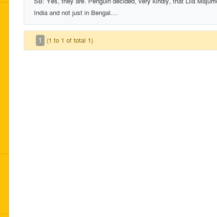
SB: Yes, they are. Penguin decided, very kindly, that Lila Majum
India and not just in Bengal....
1
(1 to 1 of total 1)