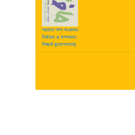
পরবাস গল্প সংকলন-
নির্বাচন ও সম্পাদনা:
সিদ্ধার্থ মুখোপাধ্যায়)
কীভাবে লেখা পাঠাবেন তা জানতে
এখানে ক্লিক করুন
| "পরবাস"-এ
নিজস্ব। তজ্জনিত কোন ক্ষয়ক্ষতির জন্য "পরবাস"-এর প্রকাশক 
About Us