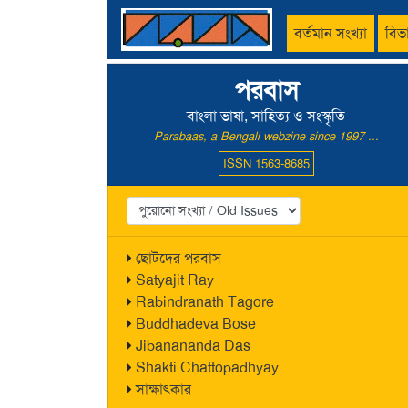
বর্তমান সংখ্যা
বিভ
পরবাস
বাংলা ভাষা, সাহিত্য ও সংস্কৃতি
Parabaas, a Bengali webzine since 1997 ...
ISSN 1563-8685
ছোটদের পরবাস
Satyajit Ray
Rabindranath Tagore
Buddhadeva Bose
Jibanananda Das
Shakti Chattopadhyay
সাক্ষাৎকার