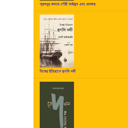
পুত্রবধূর কলমে গৌরী আইয়ুব এবং প্রসঙ্গত
বিশ্বের ইতিহাসে হুগলি নদী