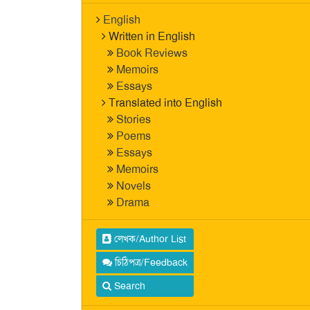
English
Written in English
Book Reviews
Memoirs
Essays
Translated into English
Stories
Poems
Essays
Memoirs
Novels
Drama
লেখক/Author List
চিঠিপত্র/Feedback
Search