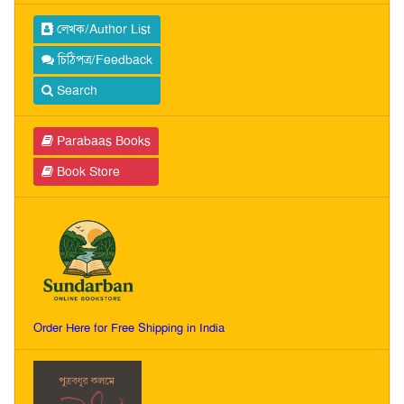
লেখক/Author List
চিঠিপত্র/Feedback
Search
Parabaas Books
Book Store
Order Here for Free Shipping in India