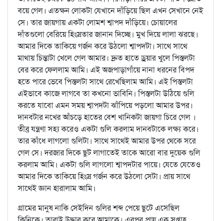
বয়ে গেল। এতক্ষন লোকটা যেখানে দাঁড়িয়ে ছিল এখন সেখানে নেই
সে। তার জায়গায় একটা লোমশ শ্বাপদ দাঁড়িয়ে। চোয়ালের
দাঁতগুলো বেরিয়ে হিংস্রতার জানান দিচ্ছে। মুখ দিয়ে লালা ঝরছে।
আমার দিকে তাকিয়ে গর্জন করে উঠলো শ্বাপদটা। সাথে সাথে
মাথায় চিন্তাটা খেলে গেল আমার। দ্রুত হাতে ড্রয়ার খুলে পিস্তলটা
বের করে ফেললাম আমি। এই অজপাড়াগাঁয়ে নানা ধরনের বিপদ
হতে পারে ভেবে পিস্তলটা সাথে রেখেছিলাম আমি। এই পিস্তলটা
এইভাবে কাজে লাগবে তা কখনো ভাবিনি। পিস্তলটা উঠিয়ে গুলি
করতে যাবো এমন সময় শ্বাপদটা ঝাঁপিয়ে পড়লো আমার উপর।
দানবটার নখের আঁচড়ে হাতের বেশ খানিকটা জায়গা চিরে গেল ।
তীব্র যন্ত্রণা সহ্য করেও একটা গুলি করলাম দানবটাকে লক্ষ্য করে।
তার কাঁধে লাগলো গুলিটা। সাথে সাথেই আমার উপর থেকে সরে
গেল সে। দরজার দিকে ছুট লাগাতেই তাকে আরো বার দুয়েক গুলি
করলাম আমি। একটা গুলি লাগলো শ্বাপদটার পায়ে। যেতে যেতেও
আমার দিকে তাকিয়ে হিংস্র গর্জন করে উঠলো সেটা। প্রায় সাথে
সাথেই জ্ঞান হারালাম আমি।
গ্রামের মানুষ নাকি সেইদিন গুলির শব্দ পেয়ে ছুটে এসেছিল
ক্লিনিকে। তারাই উদ্ধার করে আমাকে। এরপর প্রায় এক সপ্তাহ