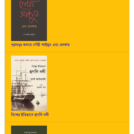
পুত্রবধূর কলমে গৌরী আইয়ুব এবং প্রসঙ্গত
বিশ্বের ইতিহাসে হুগলি নদী