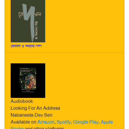
বেদখল ও অন্যান্য গল্প
Audiobook
Looking For An Address
Nabaneeta Dev Sen
Available on
Amazon
,
Spotify
,
Google Play
,
Apple
Books
and other platforms.