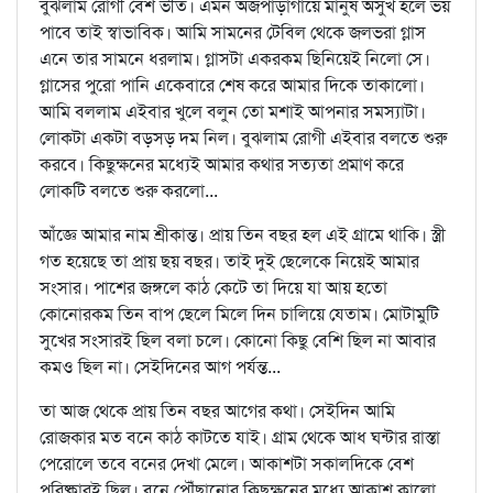
বুঝলাম রোগী বেশ ভীত। এমন অজপাড়াগাঁয়ে মানুষ অসুখ হলে ভয়
পাবে তাই স্বাভাবিক। আমি সামনের টেবিল থেকে জলভরা গ্লাস
এনে তার সামনে ধরলাম। গ্লাসটা একরকম ছিনিয়েই নিলো সে।
গ্লাসের পুরো পানি একেবারে শেষ করে আমার দিকে তাকালো।
আমি বললাম এইবার খুলে বলুন তো মশাই আপনার সমস্যাটা।
লোকটা একটা বড়সড় দম নিল। বুঝলাম রোগী এইবার বলতে শুরু
করবে। কিছুক্ষনের মধ্যেই আমার কথার সত্যতা প্রমাণ করে
লোকটি বলতে শুরু করলো...
আঁজ্ঞে আমার নাম শ্রীকান্ত। প্রায় তিন বছর হল এই গ্রামে থাকি। স্ত্রী
গত হয়েছে তা প্রায় ছয় বছর। তাই দুই ছেলেকে নিয়েই আমার
সংসার। পাশের জঙ্গলে কাঠ কেটে তা দিয়ে যা আয় হতো
কোনোরকম তিন বাপ ছেলে মিলে দিন চালিয়ে যেতাম। মোটামুটি
সুখের সংসারই ছিল বলা চলে। কোনো কিছু বেশি ছিল না আবার
কমও ছিল না। সেইদিনের আগ পর্যন্ত...
তা আজ থেকে প্রায় তিন বছর আগের কথা। সেইদিন আমি
রোজকার মত বনে কাঠ কাটতে যাই। গ্রাম থেকে আধ ঘন্টার রাস্তা
পেরোলে তবে বনের দেখা মেলে। আকাশটা সকালদিকে বেশ
পরিষ্কারই ছিল। বনে পৌঁছানোর কিছুক্ষনের মধ্যে আকাশ কালো