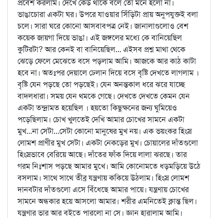
প্রবেশ করলাম। দেখে কেউ থাকে বলে তো মনে হলো না।
ভাঙাচোরা একটা ঘর। উপরে যাওয়ার সিঁড়িটা প্রায় অনুপযুক্তই বলা
চলে। সারা ঘরে কোনো আসবাবপত্র নেই। জানালাগুলোও বেশ
কয়েক জায়গা দিয়ে ভাঙা। এই জঙ্গলের মধ্যে কে বানিয়েছিল
কুটিরটা? আর কেনই বা বানিয়েছিল... এইসব প্রশ্ন মাথা থেকে
ঝেড়ে ফেলে মেঝেতে বসে পড়লাম আমি। আজকে আর কাঠ কাটা
হবে না। অতঃপর দেয়ালে ঢেলান দিয়ে বসে বৃষ্টি দেখতে লাগলাম ।
বৃষ্টি যেন পড়ছে তো পড়ছেই। যেন অনন্তকাল ধরে ঝরে যাচ্ছে
বাদলধারা। সময় যেন থমকে গেছে। দেখতে দেখতে কেমন যেন
একটা তন্দ্রামত হয়েছিল । হয়তো কিছুক্ষনের জন্য ঘুমিয়েও
পড়েছিলাম। চোখ খুলতেই দেখি আমার চোখের সামনে একটা
মুখ...না সেটা...সেটা কোনো মানুষের মুখ নয়। এক ভয়ংকর হিংস্র
লোমশ প্রাণীর মুখ সেটা। একটা নেকড়ের মুখ। চোয়ালের দাঁতগুলো
হিংস্রভাবে বেরিয়ে আছে। দাঁতের ফাঁক দিয়ে লালা ঝরছে। তার
গরম নিঃশাস পড়ছে আমার মুখে। আমি কোনোমতে ধড়মড়িয়ে উঠে
বসলাম। সাথে সাথে তীব্র যন্ত্রণায় ককিয়ে উঠলাম। হিংস্র লোমশ
দানবটার দাঁতগুলো এসে বিঁধেছে আমার পায়ে। যন্ত্রণায় চোখের
সামনে অন্ধকার হয়ে আসলো আমার। শরীর এমনিতেই ক্লান্ত ছিল।
যন্ত্রণার ভার আর বইতে পারলো না সে। জ্ঞান হারালাম আমি।