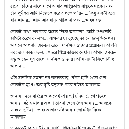
রাতে। চাঁদের সাথে সাথে আমার অস্থিরতাও বাড়তে থাকে। যখন
চাঁদ পূর্ণ হয় আমি নিজেকে ধরে রাখতে পারিনা... কিছু একটা হয়ে
যায় আমার... আমি আর মানুষ থাকি না তখন...আহহ রক্ত।
লোকটা কথা শেষ করে আমার দিকে তাকালো। আমি পেশাদারি
হাসিটা হেসে বললাম... আপনার যা হয়েছে তা হল হ্যালুসিনেশন।
আসলে আপনার একজন ভালো মানসিক ডাক্তার প্রয়োজন। আপনি
বরং এক কাজ করুন... শহরে গিয়ে ডাক্তার দেখান। আমার একজন
বন্ধু আছেন খুব ভালো মানসিক ডাক্তার। আমি নামটা লিখে দিচ্ছি,
আপনি...
এটা মানসিক সমস্যা নয় ডাক্তারবাবু। বাঁকা হাসি খেলে গেল
লোকটার মুখে। তার দৃষ্টি অনুসরণ করে বাইরে তাকালাম।
জানালা দিয়ে বাইরে তাকাতেই প্রায় পূর্ণ চাঁদটা চোখে পড়লো
আমার। হঠাৎ মাথায় একটা ভাবনা খেলে গেল আমার... আজকে
তাহলে পূর্ণিমা... ভাবতে ভাবতেই আবার লোকটার দিকে
তাকালাম।
তাকাতেই চমকে উঠলাম আমি। শিরদাঁড়া দিয়ে একটা শীতল স্রোত