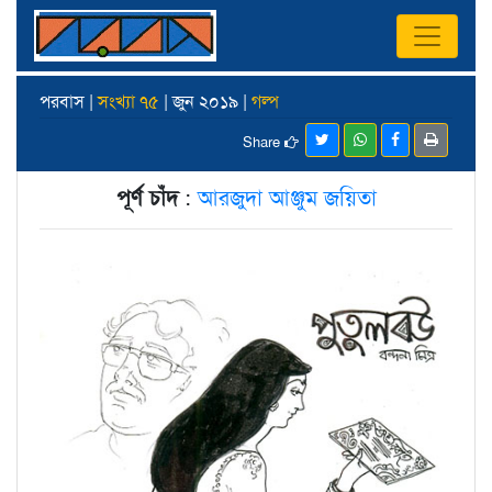
পরবাস |
সংখ্যা ৭৫
| জুন ২০১৯ |
গল্প
Share
পূর্ণ চাঁদ
:
আরজুদা আঞ্জুম জয়িতা