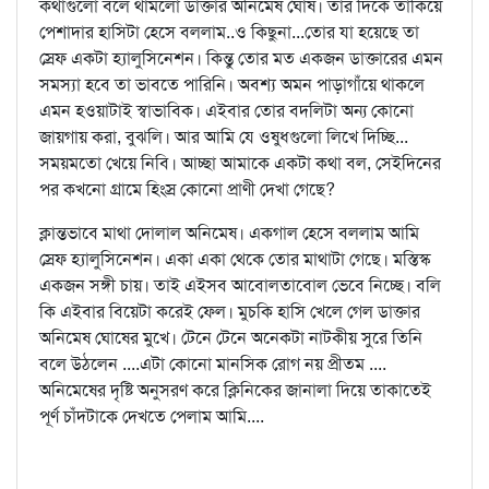
কথাগুলো বলে থামলো ডাক্তার অনিমেষ ঘোষ। তার দিকে তাকিয়ে
পেশাদার হাসিটা হেসে বললাম..ও কিছুনা...তোর যা হয়েছে তা
স্রেফ একটা হ্যালুসিনেশন। কিন্তু তোর মত একজন ডাক্তারের এমন
সমস্যা হবে তা ভাবতে পারিনি। অবশ্য অমন পাড়াগাঁয়ে থাকলে
এমন হওয়াটাই স্বাভাবিক। এইবার তোর বদলিটা অন্য কোনো
জায়গায় করা, বুঝলি। আর আমি যে ওষুধগুলো লিখে দিচ্ছি...
সময়মতো খেয়ে নিবি। আচ্ছা আমাকে একটা কথা বল, সেইদিনের
পর কখনো গ্রামে হিংস্র কোনো প্রাণী দেখা গেছে?
ক্লান্তভাবে মাথা দোলাল অনিমেষ। একগাল হেসে বললাম আমি
স্রেফ হ্যালুসিনেশন। একা একা থেকে তোর মাথাটা গেছে। মস্তিস্ক
একজন সঙ্গী চায়। তাই এইসব আবোলতাবোল ভেবে নিচ্ছে। বলি
কি এইবার বিয়েটা করেই ফেল। মুচকি হাসি খেলে গেল ডাক্তার
অনিমেষ ঘোষের মুখে। টেনে টেনে অনেকটা নাটকীয় সুরে তিনি
বলে উঠলেন ....এটা কোনো মানসিক রোগ নয় প্রীতম ....
অনিমেষের দৃষ্টি অনুসরণ করে ক্লিনিকের জানালা দিয়ে তাকাতেই
পূর্ণ চাঁদটাকে দেখতে পেলাম আমি....