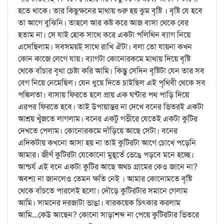
হতে থাকে। তার কিছুক্ষনের মাথায় শুরু হয় ঝুম বৃষ্টি । বৃষ্টি যে হবে
তা আগে বুঝিনি। তাহলে আর কষ্ট করে আজ বাসা থেকে বের
হতাম না। সে যাই হোক সাথে করে একটা পলিথিন ব্যাগ নিয়ে
এসেছিলাম। সবসময়ই সাথে রাখি ঐটা। বলা তো যায়না কখন
কোন কাজে লেগে যায়। ব্যাগটা কোনোরকমে মাথায় দিয়ে বৃষ্টি
থেকে বাঁচার বৃথা চেষ্টা করি আমি। কিন্তু সেদিন বৃষ্টিটা যেন তার সব
বেগ নিয়ে নেমেছিল। যেন ধুয়ে দিতে চাইছিল এই পৃথিবী থেকে সব
পঙ্কিলতা। বাসায় ফিরতে হলে প্রায় এক ঘন্টার পথ পাড়ি দিয়ে
এরপর ফিরতে হবে। তাই উপায়ান্তর না দেখে বনের ভিতরই একটা
আশ্রয় খুঁজতে লাগলাম। বনের একটু গভীরে যেতেই একটা কুটির
দেখতে পেলাম। কোনোরকমে দাঁড়িয়ে আছে সেটা। বনের
এদিকটায় কখনো আসা হয় না তাই কুটিরটা আগে চোখে পড়েনি
আমার। জীর্ণ কুটিরটা যেকোনো মুহূর্তে ভেঙে পড়বে মনে হচ্ছে।
আশ্চর্য এই বনে একটা কুটির আছে অথচ গ্রামের কেও জানে না?
অবশ্য না জানলেও তেমন ক্ষতি নেই । আমার কোনোমতে বৃষ্টি
থেকে বাঁচতে পারলেই হলো। দৌড়ে কুটিরটার সমানে গেলাম
আমি। সামনের দরজাটা ভাঙা। বারকয়েক চিৎকার করলাম
আমি...কেউ আছেন? কোনো সাড়াশব্দ না পেয়ে কুটিরটার ভিতরে