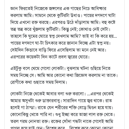
জ্ঞান ফিরতেই নিজেকে জঙ্গলের এক গাছের নিচে আবিষ্কার
করলাম আমি। সামনে থেকে কুটিরটা উধাও। পায়ের দগদগে ঘাটা
দিয়ে এখনো রক্ত ঝরছে। এরপরও উঠে দাঁড়ালাম আমি। বহু কষ্টে
তন্ন তন্ন করে খুঁজলাম কুটিরটা। কিন্তু নেই; কোথাও নেই সেটা।
তাহলে কি ঘুমের ঘোরে স্বপ্ন দেখলাম আমি? তাই বা কি করে হয়...
পায়ের দগদগে ঘা-টা চিৎকার করে জানান দিচ্ছে এটা স্বপ্ন নয়।
সেইদিন কিভাবে বাড়ি ফিরে এসেছিলাম তা মনে নেই আর।
এরপরের কয়েকটা দিন কাটে প্রবল জ্বরের ঘোরে।
এইটুকু বলে থেমে গেলো লোকটা। বুঝলাম ঘটনা গুছিয়ে নিতে
সময় নিচ্ছে সে। আমি আর কোনো কথা জিজ্ঞেস করলাম না তাকে।
রোগীকে কথা গুছাতে সময় দিলাম।
লোকটা নিজে থেকেই আবার বলা শুরু করলো। ...এরপর থেকেই
আমার অসুখটা শুরু ডাক্তারবাবু। সারাদিন গায়ে জ্বর থাকে। রাত
হলেই গা ঠান্ডা। রাতে যেন শরীরের শক্তি বেড়ে দ্বিগুন হয়ে যায়।
কোনোকিছু খেতে পারি না। শুধু ইচ্ছা করে তাজা লাল রক্ত খেতে।
তরল গরম নোনতা রক্ত। রক্তের সোঁদা গন্ধটা নাকে গেলেই আমি
পাগল হয়ে যাই যেন। বিশেষ করে... বিশেষ করে কোনো কোনো