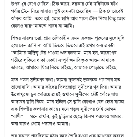
উপর খুব রেগে গেছিস। ঠিক আছে, দরকার নেই ছবিটাকে কাঁধ
পর্যন্ত টেনে নিয়ে যাবার। তুই যেমনটা চেয়েছিস — ঠিক সেভাবেই
আঁকব আমি। তবে হ্যাঁ, তোর হাসি আর গালে টোল নিয়ে কিন্তু তোর
কোনও বারণ মানতে পারব না আমি।
শিশুর সারল্য ভরা, প্রায় ভণিতাহীন এমন একজন পুরুষের মুখোমুখি
হয়ে কেন জানি না আমি ভিতরে ভিতরে এই প্রথম অন্য একটা
“আমি”র অস্তিত্ব টের পাওয়া শুরু করলাম। মনে হল, আবেগের
গভীরে লুকিয়ে থাকা একটা সম্পূর্ণ অনাবিষ্কৃত আগুন আমাকে
ডাকছে, আমাকে ঘিরে নিতে চাইছে, আমাকে পোড়াতে চাইছে।
মনে পড়ল সুদীপের কথা। আমরা দুজনেই দুজনকে পাগলের মত
ভালোবাসি। আমার কাঁধের তিলজোড়া সুদীপের খুব প্রিয়। আমার
উস্কোখুস্কো চুল পেরিয়ে প্রায়ই ওখানে সুদীপের ঠোঁট পৌঁছে যায়
আদরের তুলি নিয়ে। মনে হচ্ছিল সে তুলি কোথাও যেন হেরে যাচ্ছে
এক শিল্পীর কল্পনার কাছে। মনে পড়ল সুদীপের সেই মোক্ষম
“বাণী” — মনে রাখবি, তুই চুড়িদার ছেড়ে জিনস পরলেও আমার,
অন্য কারও প্রেমে পড়লেও আমার।
তবু বুঝতে পারছিলাম হঠাৎ করে তৈরি হওয়া এক আগুনের কবলে