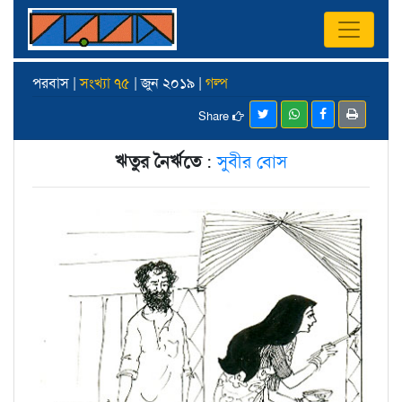
পরবাস |
সংখ্যা ৭৫
| জুন ২০১৯ |
গল্প
Share
ঋতুর নৈর্ঋতে
:
সুবীর বোস