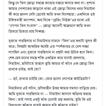
কিন্তু সে তিল জোড়া সহজে কারোর নজরে আসার কথা না। দৃশ্যত
আমার পোশাকের আড়ালে থাকা এই জোড়া তিলের খবর নিমাইদা
কী করে জানল সেটা ভেবেই আমি তখন দিশেহারা। একদিকে ওই
ইঙ্গিতবাহী ক্যাপশন, অন্য দিকে “ব্রেকিং নিউজ”এর মতো এই
“গোপন তিল সংবাদ” — জোড়া আবেগী আক্রমণে আমি তখন
ভিতরে ভিতরে প্রায় বিধ্বস্ত।
বুঝতে পারছিলাম না নিমাইদার সামনে “তিল”এর কথাটা তুলব কী
করে। বিষয়টা আক্ষরিক অর্থেই এত স্পর্শকাতর যে বেশ লজ্জা
লাগছিল এবং বুঝতে পারছিলাম না প্রশ্নটা করা উচিত হবে কিনা।
শেষ-মেষ মনের সমস্ত শক্তি একত্রিত করে বলেই ফেললাম,
নিমাইদা, ছবিটাতে তাহলে তুমি আমার বাঁ কাঁধে এক জোড়া তিল
রাখতে চাইছ, তাই তো?
— হ্যাঁ, রাখতে চাইছি তো। তোর ভালো লেগেছে আইডিয়াটা?
নিমাইদার এই সটান, ভণিতাহীন উত্তর আমার সমস্যা বাড়িয়ে দেয়।
আমি বুঝতে পারছিলাম না — নিমাইদা আসলে অভিনয় করছে
কিনা। তাই গলায় একটু ঝাঁঝ ঢেলেই প্রশ্ন করলাম, তুমি কি ওই
তিলগুলো আঁকবে বলেই আমার ছবি আঁকতে চাইছ?