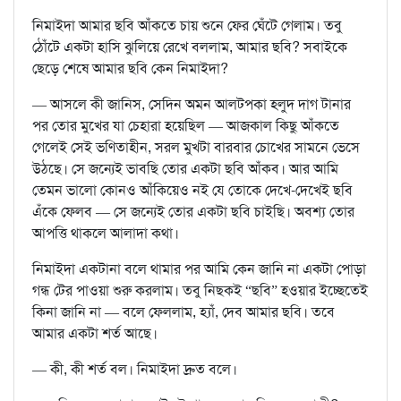
নিমাইদা আমার ছবি আঁকতে চায় শুনে ফের ঘেঁটে গেলাম। তবু
ঠোঁটে একটা হাসি ঝুলিয়ে রেখে বললাম, আমার ছবি? সবাইকে
ছেড়ে শেষে আমার ছবি কেন নিমাইদা?
— আসলে কী জানিস, সেদিন অমন আলটপকা হলুদ দাগ টানার
পর তোর মুখের যা চেহারা হয়েছিল — আজকাল কিছু আঁকতে
গেলেই সেই ভণিতাহীন, সরল মুখটা বারবার চোখের সামনে ভেসে
উঠছে। সে জন্যেই ভাবছি তোর একটা ছবি আঁকব। আর আমি
তেমন ভালো কোনও আঁকিয়েও নই যে তোকে দেখে-দেখেই ছবি
এঁকে ফেলব — সে জন্যেই তোর একটা ছবি চাইছি। অবশ্য তোর
আপত্তি থাকলে আলাদা কথা।
নিমাইদা একটানা বলে থামার পর আমি কেন জানি না একটা পোড়া
গন্ধ টের পাওয়া শুরু করলাম। তবু নিছকই “ছবি” হওয়ার ইচ্ছেতেই
কিনা জানি না — বলে ফেললাম, হ্যাঁ, দেব আমার ছবি। তবে
আমার একটা শর্ত আছে।
— কী, কী শর্ত বল। নিমাইদা দ্রুত বলে।