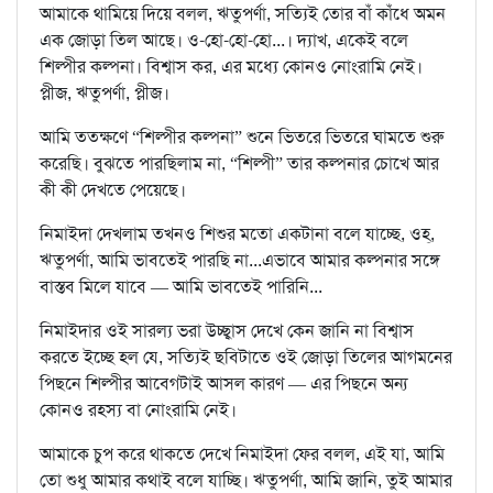
আমাকে থামিয়ে দিয়ে বলল, ঋতুপর্ণা, সত্যিই তোর বাঁ কাঁধে অমন
এক জোড়া তিল আছে। ও-হো-হো-হো...। দ্যাখ, একেই বলে
শিল্পীর কল্পনা। বিশ্বাস কর, এর মধ্যে কোনও নোংরামি নেই।
প্লীজ, ঋতুপর্ণা, প্লীজ।
আমি ততক্ষণে “শিল্পীর কল্পনা” শুনে ভিতরে ভিতরে ঘামতে শুরু
করেছি। বুঝতে পারছিলাম না, “শিল্পী” তার কল্পনার চোখে আর
কী কী দেখতে পেয়েছে।
নিমাইদা দেখলাম তখনও শিশুর মতো একটানা বলে যাচ্ছে, ওহ্‌,
ঋতুপর্ণা, আমি ভাবতেই পারছি না...এভাবে আমার কল্পনার সঙ্গে
বাস্তব মিলে যাবে — আমি ভাবতেই পারিনি...
নিমাইদার ওই সারল্য ভরা উচ্ছ্বাস দেখে কেন জানি না বিশ্বাস
করতে ইচ্ছে হল যে, সত্যিই ছবিটাতে ওই জোড়া তিলের আগমনের
পিছনে শিল্পীর আবেগটাই আসল কারণ — এর পিছনে অন্য
কোনও রহস্য বা নোংরামি নেই।
আমাকে চুপ করে থাকতে দেখে নিমাইদা ফের বলল, এই যা, আমি
তো শুধু আমার কথাই বলে যাচ্ছি। ঋতুপর্ণা, আমি জানি, তুই আমার