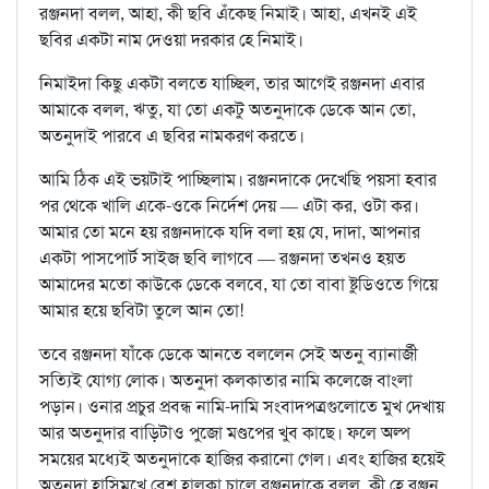
রঞ্জনদা বলল, আহা, কী ছবি এঁকেছ নিমাই। আহা, এখনই এই
ছবির একটা নাম দেওয়া দরকার হে নিমাই।
নিমাইদা কিছু একটা বলতে যাচ্ছিল, তার আগেই রঞ্জনদা এবার
আমাকে বলল, ঋতু, যা তো একটু অতনুদাকে ডেকে আন তো,
অতনুদাই পারবে এ ছবির নামকরণ করতে।
আমি ঠিক এই ভয়টাই পাচ্ছিলাম। রঞ্জনদাকে দেখেছি পয়সা হবার
পর থেকে খালি একে-ওকে নির্দেশ দেয় — এটা কর, ওটা কর।
আমার তো মনে হয় রঞ্জনদাকে যদি বলা হয় যে, দাদা, আপনার
একটা পাসপোর্ট সাইজ ছবি লাগবে — রঞ্জনদা তখনও হয়ত
আমাদের মতো কাউকে ডেকে বলবে, যা তো বাবা ষ্টুডিওতে গিয়ে
আমার হয়ে ছবিটা তুলে আন তো!
তবে রঞ্জনদা যাঁকে ডেকে আনতে বললেন সেই অতনু ব্যানার্জী
সত্যিই যোগ্য লোক। অতনুদা কলকাতার নামি কলেজে বাংলা
পড়ান। ওনার প্রচুর প্রবন্ধ নামি-দামি সংবাদপত্রগুলোতে মুখ দেখায়
আর অতনুদার বাড়িটাও পুজো মণ্ডপের খুব কাছে। ফলে অল্প
সময়ের মধ্যেই অতনুদাকে হাজির করানো গেল। এবং হাজির হয়েই
অতনুদা হাসিমুখে বেশ হালকা চালে রঞ্জনদাকে বলল, কী হে রঞ্জন,