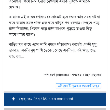
এনেছিল। ফলে নিমাইদাও দেখলাম অবাক দৃষ্টিতে আমাকে
দেখছে।
আমাকে এই আগুন পেরিয়ে বেরোতেই হবে ভেবে আর সময় নষ্ট না
করে আমার সমস্ত শক্তি এক করে বাড়ির পথ ধরলাম। পিছনে পড়ে
রইল নিমাইদা, পিছনে পড়ে রইল আগুনে পুড়তে চাওয়া কিছু
আবেগ আর যন্ত্রণা।
বাড়ির খুব কাছে এসে আমি থমকে দাঁড়ালাম। কাছেই একটা ঘুঘু
ডাকছে। একটা ঘুঘু পাখি ডেকে চলেছে একটানা, এই ঋতু, ওড়,
ওড়, ওড়...
অলংকরণ (Artwork) : অলংকরণঃ রাহুল মজুমদার
এই লেখাটি পুরোনো ফরম্যাটে দেখুন
মন্তব্য জমা দিন / Make a comment