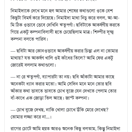
নিমাইদাকে দেখে মনে হল আমার শেষের কথাগুলো ওকে বেশ
কিছুটা বিমর্ষ করে দিয়েছে। নিমাইদা মাথা নিচু করে বলল, আ-আ-
মি ঠিক ওভাবে ভেবে দেখিনি ঋতুপর্ণা। ছবিটাকে আকর্ষণীয় করতে
গিয়ে একটু কল্পনাবিলাসী হতে চেয়েছিলাম মাত্র। শিল্পীর সূক্ষ্ম
কল্পনা বলতে পারিস।
— ছবিটা আর কোনওভাবে আকর্ষণীয় করার চিন্তা এল না তোমার
মাথায়? যত আকর্ষণ খালি ওই কাঁধের তিলে? আমি ফের একটু
জোরেই বললাম কথাগুলো।
— না রে ঋতুপর্ণা, ব্যাপারটা তা নয়। ছবি আঁকাটা আমার কাছে
অনেকটা ধ্যান করার মতো। আমি সেদিন মনে মনে তোর ছবি
আঁকার কথা ভাবতে ভাবতে চোখ বুজে যেন দেখতে পেলাম তোর
বাঁ-কাধে এক জোড়া তিল আছে। জাস্ট কল্পনা।
— চোখ বুজে দেখছ, নাকি খোলা চোখে উঁকি মেরে দেখেছ?
তোমার লজ্জা করে না...।
রাগের চোটে আমি হয়ত আরও অনেক কিছু বলতাম, কিন্তু নিমাইদা