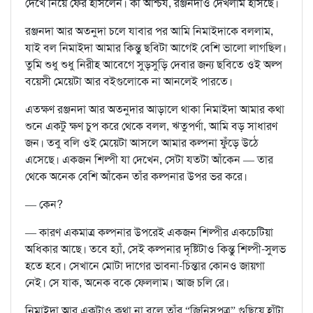
দেখে নিয়ে ফের হাসলেন। কী আশ্চর্য, রঞ্জনদাও দেখলাম হাসছে।
রঞ্জনদা আর অতনুদা চলে যাবার পর আমি নিমাইদাকে বললাম,
যাই বল নিমাইদা আমার কিন্তু ছবিটা আগেই বেশি ভালো লাগছিল।
তুমি শুধু শুধু নিরীহ আবেগে সুড়সুড়ি দেবার জন্য ছবিতে ওই অল্প
বয়েসী মেয়েটা আর বইগুলোকে না আনলেই পারতে।
এতক্ষণ রঞ্জনদা আর অতনুদার আড়ালে থাকা নিমাইদা আমার কথা
শুনে একটু ক্ষণ চুপ করে থেকে বলল, ঋতুপর্ণা, আমি বড় সাধারণ
জন। তবু বলি ওই মেয়েটা আসলে আমার কল্পনা ফুঁড়ে উঠে
এসেছে। একজন শিল্পী যা দেখেন, সেটা যতটা আঁকেন — তার
থেকে অনেক বেশি আঁকেন তাঁর কল্পনার উপর ভর করে।
— কেন?
— কারণ একমাত্র কল্পনার উপরেই একজন শিল্পীর একচেটিয়া
অধিকার আছে। তবে হ্যাঁ, সেই কল্পনার দৃষ্টিটাও কিন্তু শিল্পী-সুলভ
হতে হবে। সেখানে মোটা দাগের ভাবনা-চিন্তার কোনও জায়গা
নেই। সে যাক, অনেক বকে ফেললাম। আজ চলি রে।
নিমাইদা আর একটাও কথা না বলে তাঁর “জিনিসপত্র” গুছিয়ে হাঁটা