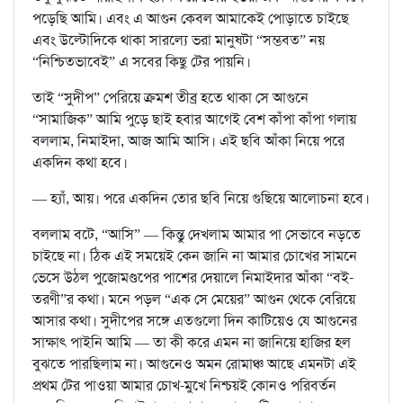
পড়েছি আমি। এবং এ আগুন কেবল আমাকেই পোড়াতে চাইছে
এবং উল্টোদিকে থাকা সারল্যে ভরা মানুষটা “সম্ভবত” নয়
“নিশ্চিতভাবেই” এ সবের কিছু টের পায়নি।
তাই “সুদীপ” পেরিয়ে ক্রমশ তীব্র হতে থাকা সে আগুনে
“সামাজিক” আমি পুড়ে ছাই হবার আগেই বেশ কাঁপা কাঁপা গলায়
বললাম, নিমাইদা, আজ আমি আসি। এই ছবি আঁকা নিয়ে পরে
একদিন কথা হবে।
— হ্যাঁ, আয়। পরে একদিন তোর ছবি নিয়ে গুছিয়ে আলোচনা হবে।
বললাম বটে, “আসি” — কিন্তু দেখলাম আমার পা সেভাবে নড়তে
চাইছে না। ঠিক এই সময়েই কেন জানি না আমার চোখের সামনে
ভেসে উঠল পুজোমণ্ডপের পাশের দেয়ালে নিমাইদার আঁকা “বই-
তরণী”র কথা। মনে পড়ল “এক সে মেয়ের” আগুন থেকে বেরিয়ে
আসার কথা। সুদীপের সঙ্গে এতগুলো দিন কাটিয়েও যে আগুনের
সাক্ষাৎ পাইনি আমি — তা কী করে এমন না জানিয়ে হাজির হল
বুঝতে পারছিলাম না। আগুনেও অমন রোমাঞ্চ আছে এমনটা এই
প্রথম টের পাওয়া আমার চোখ-মুখে নিশ্চয়ই কোনও পরিবর্তন