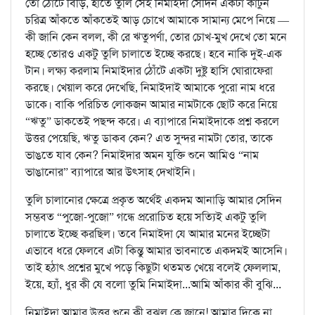
তো ঠোঁটে বিড়ি, হাতে তুলি সেই নিমাইদা সেদিন একটা কার্টুন
চরিত্র আঁকতে আঁকতেই আড় চোখে আমাকে সামান্য মেপে নিয়ে —
কী জানি কেন বলল, কী রে ঋতুপর্ণা, তোর চোখ-মুখ দেখে তো মনে
হচ্ছে তোরও একটু তুলি চালাতে ইচ্ছে করছে। হবে নাকি দুই-এক
টান। লক্ষ্য করলাম নিমাইদার ঠোঁটে একটা দুষ্টু হাসি ঘোরাফেরা
করছে। খেয়াল করে দেখেছি, নিমাইদাই আমাকে পুরো নাম ধরে
ডাকে। বাকি পরিচিত লোকজন আমার নামটাকে ছোট করে নিয়ে
“ঋতু” ডাকতেই পছন্দ করে। এ ব্যাপারে নিমাইদাকে প্রশ্ন করলে
উত্তর পেয়েছি, ঋতু ডাকব কেন? এত সুন্দর নামটা তোর, তাকে
ভাঙতে যাব কেন? নিমাইদার অমন যুক্তি শুনে আমিও “নাম
ভাঙানোর” ব্যাপারে আর উৎসাহ দেখাইনি।
তুলি চালানোর ক্ষেত্রে প্রকৃত অর্থেই একদম আনাড়ি আমার সেদিন
সম্ভবত “পুজো-পুজো” গন্ধে প্ররোচিত হয়ে সত্যিই একটু তুলি
চালাতে ইচ্ছে করছিল। তবে নিমাইদা যে আমার মনের ইচ্ছেটা
এভাবে ধরে ফেলবে এটা কিন্তু আমার ভাবনাতে একদমই আসেনি।
তাই হঠাৎ প্রশ্নের মুখে পড়ে কিছুটা থতমত খেয়ে বলেই ফেললাম,
ইয়ে, হ্যাঁ, ধুর কী যে বলো তুমি নিমাইদা...আমি আঁকার কী বুঝি...
নিমাইদা আমার উত্তর শুনে কী বুঝল কে জানে! আমার দিকে না