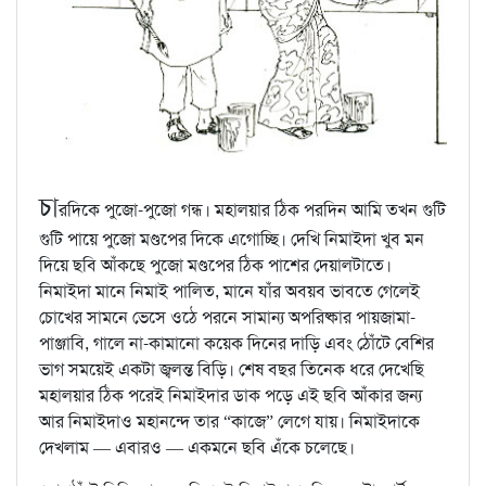
চা
রদিকে পুজো-পুজো গন্ধ। মহালয়ার ঠিক পরদিন আমি তখন গুটি
গুটি পায়ে পুজো মণ্ডপের দিকে এগোচ্ছি। দেখি নিমাইদা খুব মন
দিয়ে ছবি আঁকছে পুজো মণ্ডপের ঠিক পাশের দেয়ালটাতে।
নিমাইদা মানে নিমাই পালিত, মানে যাঁর অবয়ব ভাবতে গেলেই
চোখের সামনে ভেসে ওঠে পরনে সামান্য অপরিষ্কার পায়জামা-
পাঞ্জাবি, গালে না-কামানো কয়েক দিনের দাড়ি এবং ঠোঁটে বেশির
ভাগ সময়েই একটা জ্বলন্ত বিড়ি। শেষ বছর তিনেক ধরে দেখেছি
মহালয়ার ঠিক পরেই নিমাইদার ডাক পড়ে এই ছবি আঁকার জন্য
আর নিমাইদাও মহানন্দে তার “কাজে” লেগে যায়। নিমাইদাকে
দেখলাম — এবারও — একমনে ছবি এঁকে চলেছে।