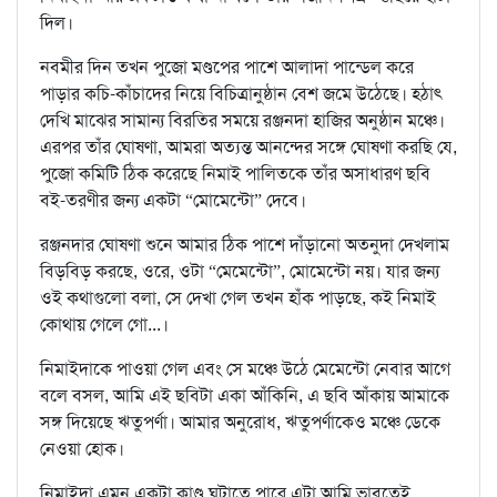
দিল।
নবমীর দিন তখন পুজো মণ্ডপের পাশে আলাদা পান্ডেল করে
পাড়ার কচি-কাঁচাদের নিয়ে বিচিত্রানুষ্ঠান বেশ জমে উঠেছে। হঠাৎ
দেখি মাঝের সামান্য বিরতির সময়ে রঞ্জনদা হাজির অনুষ্ঠান মঞ্চে।
এরপর তাঁর ঘোষণা, আমরা অত্যন্ত আনন্দের সঙ্গে ঘোষণা করছি যে,
পুজো কমিটি ঠিক করেছে নিমাই পালিতকে তাঁর অসাধারণ ছবি
বই-তরণীর জন্য একটা “মোমেন্টো” দেবে।
রঞ্জনদার ঘোষণা শুনে আমার ঠিক পাশে দাঁড়ানো অতনুদা দেখলাম
বিড়বিড় করছে, ওরে, ওটা “মেমেন্টো”, মোমেন্টো নয়। যার জন্য
ওই কথাগুলো বলা, সে দেখা গেল তখন হাঁক পাড়ছে, কই নিমাই
কোথায় গেলে গো...।
নিমাইদাকে পাওয়া গেল এবং সে মঞ্চে উঠে মেমেন্টো নেবার আগে
বলে বসল, আমি এই ছবিটা একা আঁকিনি, এ ছবি আঁকায় আমাকে
সঙ্গ দিয়েছে ঋতুপর্ণা। আমার অনুরোধ, ঋতুপর্ণাকেও মঞ্চে ডেকে
নেওয়া হোক।
নিমাইদা এমন একটা কাণ্ড ঘটাতে পারে এটা আমি ভাবতেই