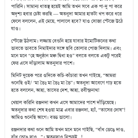
পারিনি। সামান্য ধাতস্থ হয়েই আমি তখন সবে এক পা-দু পা করে
অদৃশ্য হবার চেষ্টা করছি — অতনুদা আমার হাতটা খপ করে ধরে
ফেলে বললেন, এই মেয়ে, পালালে হবে? যাও সোজা স্টেজে উঠে
যাও।
স্টেজে উঠলাম। লজ্জায় বেগুনি হয়ে যাবার ইমোটিকনের কথা
ভাবতে ভাবতে নিমাইদার সঙ্গে ছবি তোলার পোজ দিলাম। এবং
মনে মনে “হে অনুষ্ঠান মঞ্চ দ্বিধা হও” বলতে বলতে একটু পরেই
ফের এসে দাঁড়ালাম অতনুদার পাশে।
মিনিট দুয়েক পরে ওদিকে কচি-কাঁচারা তখন গাইছে, “আমরা
শুনেছি ওই/ ‘মা ভৈঃ মা ভৈঃ মা ভৈ”। অতনুদা আবেগে গাঢ় হতে
হতে বললেন, আহা, তাসের দেশ, আহা, রবীন্দ্রনাথ!
খেয়াল করিনি রঞ্জনদা কখন এসে আমাদের পাশে দাঁড়িয়েছে।
অতনুদার কথা শেষ হওয়া মাত্র এবার রঞ্জনদা, হ্যাঁ, “তাসের দোষ”!
আমিও শুনেছি আগে। বড্ড ভালো।
রঞ্জনদার কথা শুনে আমি তখন মনে মনে গাইছি, “বাঁধ ভেঙে দাও,
বাঁধ ভেঙে দাও...”। অতনুদাও নিশ্চয়ই...!