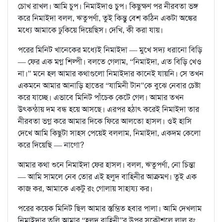
চোখ রাখল। আমি চুপ। নিমাইদাও চুপ। কিছুক্ষণ পর নীরবতা ভঙ্গ
করে নিমাইদা বলল, ঋতুপর্ণা, তুই কিন্তু বেশ কঠিন একটা অঙ্কের
মধ্যে আমাকে ঢুকিয়ে দিয়েছিস। দেখি, কী করা যায়।
পরের মিনিট খানেকের মধ্যেই নিমাইদা — মুখে সদ্য ধরানো বিড়ি
— ফের এক মগ্ন শিল্পী। বলতে গেলাম, “নিমাইদা, এত বিড়ি খেও
না।” মনে হল আমার কথাগুলো নিমাইদার কানেই যায়নি। সে তখন
একমনে আমার আনাড়ি হাতের “যামিনী টান”কে বুঝে নেবার চেষ্টা
করে যাচ্ছে। এভাবে মিনিট পাঁচেক কেটে গেল। আমার তখন
উৎকন্ঠায় দম বন্ধ হয়ে আসছে। এরপর হঠাৎ করেই নিমাইদা তার
নীরবতা ভগ্ন করে আমার দিকে ফিরে আলতো হাসল। ওই হাসি
দেখে আমি কিছুটা সাহস পেয়েই বললাম, নিমাইদা, একদম কেলো
করে দিয়েছি — নাগো?
আমার কথা শুনে নিমাইদা ফের হাসল। বলল, ঋতুপর্ণা, নো চিন্তা
— আমি সামলে নেব তোর এই হলুদ বাহিনীর আক্রমণ। তুই এক
কাজ কর, আমাকে একটু রং গোলায় সাহায্য কর।
পরের কয়েক মিনিট ছিল আমার স্তম্ভিত হবার পালা। আমি দেখলাম
নিমাইদার তুলি আমার “হলুদ বাহিনী”র উপর সুকৌশলে লাল রং