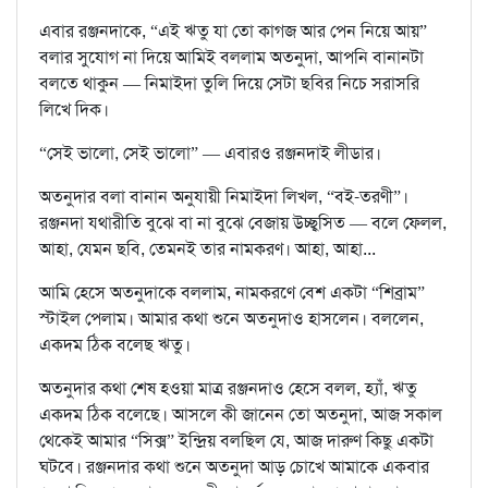
এবার রঞ্জনদাকে, “এই ঋতু যা তো কাগজ আর পেন নিয়ে আয়”
বলার সুযোগ না দিয়ে আমিই বললাম অতনুদা, আপনি বানানটা
বলতে থাকুন — নিমাইদা তুলি দিয়ে সেটা ছবির নিচে সরাসরি
লিখে দিক।
“সেই ভালো, সেই ভালো” — এবারও রঞ্জনদাই লীডার।
অতনুদার বলা বানান অনুযায়ী নিমাইদা লিখল, “বই-তরণী”।
রঞ্জনদা যথারীতি বুঝে বা না বুঝে বেজায় উচ্ছ্বসিত — বলে ফেলল,
আহা, যেমন ছবি, তেমনই তার নামকরণ। আহা, আহা...
আমি হেসে অতনুদাকে বললাম, নামকরণে বেশ একটা “শিব্রাম”
স্টাইল পেলাম। আমার কথা শুনে অতনুদাও হাসলেন। বললেন,
একদম ঠিক বলেছ ঋতু।
অতনুদার কথা শেষ হওয়া মাত্র রঞ্জনদাও হেসে বলল, হ্যাঁ, ঋতু
একদম ঠিক বলেছে। আসলে কী জানেন তো অতনুদা, আজ সকাল
থেকেই আমার “সিক্স” ইন্দ্রিয় বলছিল যে, আজ দারুণ কিছু একটা
ঘটবে। রঞ্জনদার কথা শুনে অতনুদা আড় চোখে আমাকে একবার