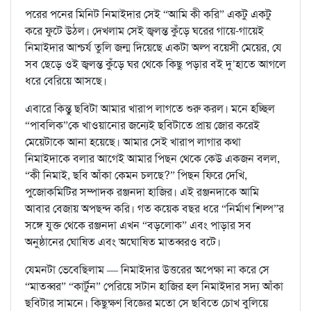
পরের পনের মিনিট নিমাইদার সেই “আমি কী করি” একটু একটু
করে ফুটে উঠল। দেখলাম সেই জ্বলন্ত কুঁড়ে ঘরের গায়ে-গায়েই
নিমাইদার আশ্চর্য তুলি জন্ম দিয়েছে একটা অল্প বয়েসী মেয়ের, যে
সব ছেড়ে ওই জ্বলন্ত কুঁড়ে ঘর থেকে কিছু পড়ার বই দু’হাতে আগলে
ধরে বেরিয়ে আসছে।
এবারে কিন্তু ছবিটা আমার খারাপ লাগতে শুরু করল। মনে হচ্ছিল
“পাবলিক”কে খাওয়ানোর জন্যেই ছবিটাতে প্রায় জোর করেই
মেয়েটাকে আনা হয়েছে। আমার সেই খারাপ লাগার কথা
নিমাইদাকে বলার আগেই আমার পিছন থেকে কেউ একজন বলল,
“কী নিমাই, ছবি আঁকা কেমন চলছে?” পিছন ফিরে দেখি,
পুজোকমিটির সম্পাদক রঞ্জনদা হাজির। এই রঞ্জনদাকে আমি
আবার বেজায় অপছন্দ করি। গত কয়েক বছর ধরে “নির্মাণ শিল্প”র
সঙ্গে যুক্ত থেকে রঞ্জনদা এখন “বড়লোক” এবং পাড়ার সব
অনুষ্ঠানের ঘোষিত এবং অঘোষিত মাতব্বরও বটে।
যেমনটা ভেবেছিলাম — নিমাইদার উত্তরের অপেক্ষা না করে সে
“মাতব্বর” “কার্টুন” পেরিয়ে সটান হাজির হল নিমাইদার সদ্য আঁকা
ছবিটার সামনে। কিছুক্ষণ বিজ্ঞের মতো সে ছবিতে চোখ বুলিয়ে