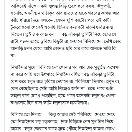
তাকিয়েই দাঁতে একটা জ্বলন্ত বিড়ি চেপে ধরে বলল, ঋতুপর্ণা,
শুনেছি, অবনীন্দ্রনাথ ঠাকুর তার ছাত্রদের হাতে খবরের কাগজ আর
কাঁচি ধরিয়ে দিয়ে বলতেন, যেমন খুশি কাটো। পরে ওই কাটা
টুকরোগুলো থেকেই শুনেছি তিনি এক-একটা দারুণ ছবির জন্ম
দিতেন। তুই এক কাজ কর — বড় ঝাঁকড়া তুলিটা নিয়ে তোর যে
রংটা পছন্দ তাতে ডুবিয়ে কিছুটা রং দেয়ালে বিলিয়ে দে। দেখি তোর
আনাড়ি চলন থেকে আমি কোনও ছবি বের করে আনতে পারি কি
না।
নিমাইদার মুখে “বিলিয়ে দে” শোনার পর আর এক মুহূর্তও অপেক্ষা
না করে আমি মহা উৎসাহে নিমাইদা বর্ণিত “বড় ঝাঁকড়া তুলিটা”
বেশ করে হলুদ রঙে চুবিয়ে দেয়ালে রং “বিলিয়ে” দিলাম। হলুদ রং
কেন বেছেছিলাম সেটা আমি নিজেও জানি না। হতে পারে রংটা
উজ্জ্বল বলে চোখে পড়েছিল, হতে পারে অনেকটা হলুদ রং গোলা
নাগালেই ছিল বলে আমি হলুদাসক্ত হয়েছিলাম।
বিলিয়ে তো দিলাম — কিন্তু আমার সেই “বিলিয়ে” দেওয়া দেখে
তো নিমাইদার চক্ষু চড়কগাছ। দ্রুত বিড়িতে শেষ সুখ টান দিয়ে
আমার “হলুদ ডোরা”র কাছে দ্রুত পৌঁছে নিমাইদা আমার চোখে