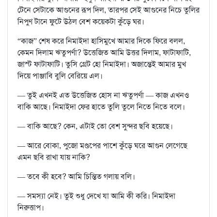
টেনে সেটাকে আগুনের রূপ দিল, তারপর সেই আগুনের নিচে তুলির
নিপুণ টানে ফুটে উঠল বেশ কয়েকটা কুঁড়ে ঘর।
“কাজ” শেষ করে নিমাইদা হাসিমুখে আমার দিকে ফিরে বলল,
কেমন দিলাম ঋতুপর্ণা? উত্তেজিত আমি উত্তর দিলাম, ফাটাফাটি,
জাস্ট ফাটাফাটি। তুসি গ্রেট হো নিমাইদা। অজান্তেই আমার মুখ
দিয়ে পাঞ্জাবি বুলি বেরিয়ে এল।
— তুই এখনই এত উত্তেজিত হোস না ঋতুপর্ণা — কাজ এখনও
বাকি আছে। নিমাইদা ফের হাতে তুলি তুলে নিতে নিতে বলে।
— বাকি আছে? কেন, এটাই তো বেশ সুন্দর ছবি হয়েছে।
— আরে বোকা, পুজো মণ্ডপের পাশে কুঁড়ে ঘরে আগুন লেগেছে
এমন ছবি রাখা যায় নাকি?
— তবে কী হবে? আমি চিন্তিত গলায় বলি।
— সমস্যা নেই। তুই শুধু দেখে যা আমি কী করি। নিমাইদা
নিরুত্তাপ।