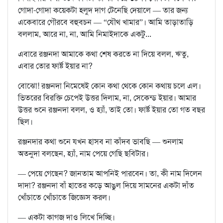
গোদা-গোদা কয়েকটা হলুদ দাগ টেনেছি দেয়ালে — তার জন্য
একেবারে গৌরবে বহুবচন — “যৌথ খামার”। আমি তাড়াতাড়ি
বললাম, আরে না, না, আমি নিমাইদাকে একটু...
এবারে রঞ্জনদা আমাকে কথা শেষ করতে না দিয়ে বলল, ঋতু,
এবার তোর ফার্ষ্ট ইয়ার না?
বোঝো! রঞ্জনদা নিমেষেই কোন কথা থেকে কোন কথায় চলে এল।
ভিতরের বিরক্তি চেপেই উত্তর দিলাম, না, সেকেন্ড ইয়ার। আমার
উত্তর শুনে রঞ্জনদা বলল, ও হ্যাঁ, তাই তো। ফার্ষ্ট ইয়ার তো গত বছর
ছিল।
রঞ্জনদার কথা শুনে যখন হাসব না কাঁদব ভাবছি — শুনলাম
অতনুদা বলছেন, হ্যাঁ, নাম পেয়ে গেছি ছবিটার।
— পেয়ে গেছেন? জানতাম আপনিই পারবেন। তা, কী নাম দিলেন
দাদা? রঞ্জনদা বাঁ হাতের কড়ে আঙুল দিয়ে সামনের একটা দাঁত
খোঁচাতে খোঁচাতে জিজ্ঞেস করল।
— একটা কাগজ দাও লিখে দিচ্ছি।