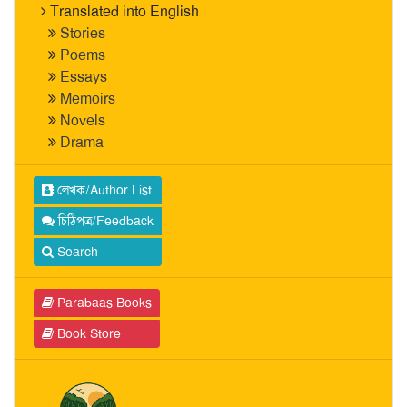
Translated into English
Stories
Poems
Essays
Memoirs
Novels
Drama
লেখক/Author List
চিঠিপত্র/Feedback
Search
Parabaas Books
Book Store