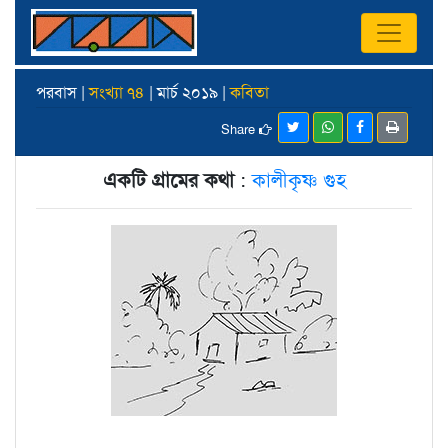
পরবাস |
সংখ্যা ৭৪
| মার্চ ২০১৯ |
কবিতা
Share
একটি গ্রামের কথা
:
কালীকৃষ্ণ গুহ