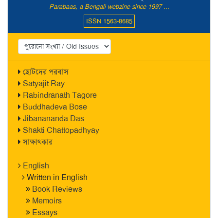
Parabaas, a Bengali webzine since 1997 ...
ISSN 1563-8685
ছোটদের পরবাস
Satyajit Ray
Rabindranath Tagore
Buddhadeva Bose
Jibanananda Das
Shakti Chattopadhyay
সাক্ষাৎকার
English
Written in English
Book Reviews
Memoirs
Essays