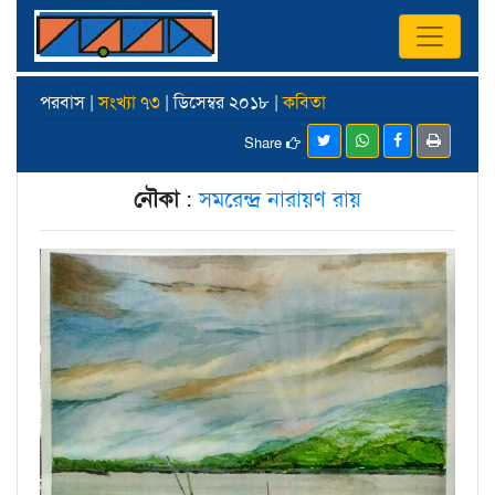
পরবাস |
সংখ্যা ৭৩
| ডিসেম্বর ২০১৮ |
কবিতা
Share
নৌকা
:
সমরেন্দ্র নারায়ণ রায়