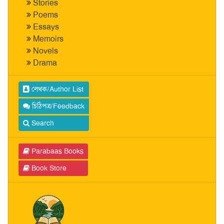
Stories
Poems
Essays
Memoirs
Novels
Drama
লেখক/Author List
চিঠিপত্র/Feedback
Search
Parabaas Books
Book Store