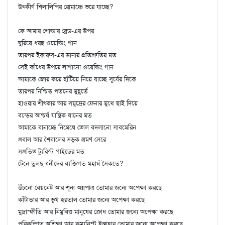
উৎকীর্ণ শিলালিপির রোমাঞ্চে ভরে যাচ্ছে?
কে আমার শোল্ডার ব্লেড-এর উপর
ঘুরিয়ে ধরছ ওয়েল্ডিং গান
তারপর ইকারুস-এর ডানার প্রতিশ্রুতির মত
সেই কাঁধের উপরে লাগানো ওয়েল্ডিং গান
আমাকে জোর করে হাঁটিয়ে নিয়ে যাচ্ছে সূর্যের দিকে
তারপর নিশ্চিত পতনের মুহূর্তে
হাওয়ার শীৎকার আর সমুদ্রের ফেনার মুখে ছাই দিয়ে
বন্ডের আশ্চর্য যান্ত্রিক যানের মত
আমাকে বানাচ্ছে নিমেষে ভোল বদলানো সাবমেরিন
প্রবাল আর শৈবালের সড়ক ভ্রমণ সেরে
সপ্রতিভ ট্যুরিস্ট গাইডের মত
টেনে তুলছ ধনীদের ব্যক্তিগত মহার্ঘ সৈকতে?
উঁচনো বেয়নেট আর শূন্য অন্নপাত্র তোমার জন্যে অপেক্ষা করছে
কাঁটাতার আর ভূখ হরতাল তোমার জন্যে অপেক্ষা করছে
মুদ্রাস্ফীতি আর নিম্নবিত্ত মানুষের ক্রোধ তোমার জন্যে অপেক্ষা করছে
পরিকল্পিত অশিক্ষা আর কম্যুনিস্ট ইস্তাহার তোমার জন্যে অপেক্ষা করছে