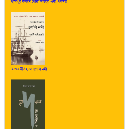
পুত্রবধূর কলমে গৌরী আইয়ুব এবং প্রসঙ্গত
বিশ্বের ইতিহাসে হুগলি নদী