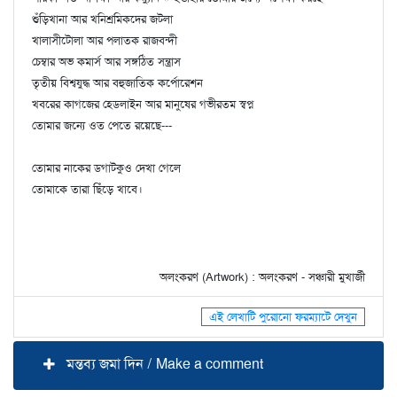
শুঁড়িখানা আর খনিশ্রমিকদের জটলা
খালাসীটোলা আর পলাতক রাজবন্দী
চেম্বার অভ কমার্স আর সঙ্গঠিত সন্ত্রাস
তৃতীয় বিশ্বযুদ্ধ আর বহুজাতিক কর্পোরেশন
খবরের কাগজের হেডলাইন আর মানুষের গভীরতম স্বপ্ন
তোমার জন্যে ওত পেতে রয়েছে---
তোমার নাকের ডগাটকুও দেখা গেলে
তোমাকে তারা ছিঁড়ে খাবে।
অলংকরণ (Artwork) : অলংকরণ - সঞ্চারী মুখার্জী
এই লেখাটি পুরোনো ফরম্যাটে দেখুন
মন্তব্য জমা দিন / Make a comment