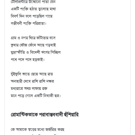
টেলিপ্রিন্টারে উস্কোনো পাতা যেন
একটি পংক্তি হঠাত তুলেছে মাথা
বিবর্ণ দিন ঢলে পড়েছিল গায়ে
সঞ্জীবনী পংক্তি পরিত্রাতা।
গ্রাম ও নগর ঘিরে কাঁটাতার বসে
ভুখার ফৌজ ফেঁদে আছে গড়খাই
মুদ্রাস্ফীতি ও বিদেশী ঋণের পিচ্ছিল
পথে পদে পদে হড়কাই।
যুঁইফুলি ভাতে ছেয়ে আছে রাত
অনাহারী দেখে রাশি রাশি নক্ষত্র
মধ্যরাত্রে অথচ লাফায় রক্ত
মনে পড়ে গেলে একটি নিখাকী ছত্র।
রোমান্টিকতাকে পরাবাস্তববাদী হুঁশিয়ারি
কে আমাকে স্বপ্নের মধ্যে জর্জরিত করছ