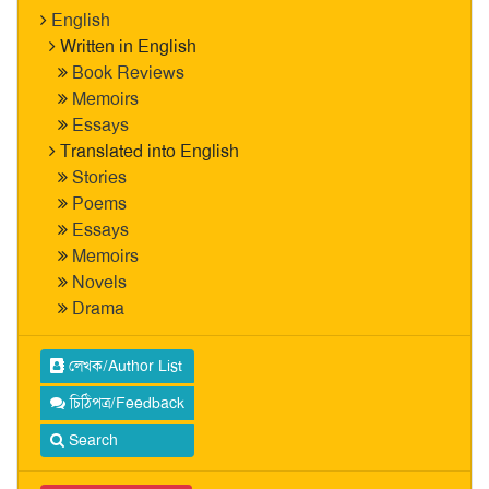
English
Written in English
Book Reviews
Memoirs
Essays
Translated into English
Stories
Poems
Essays
Memoirs
Novels
Drama
লেখক/Author List
চিঠিপত্র/Feedback
Search