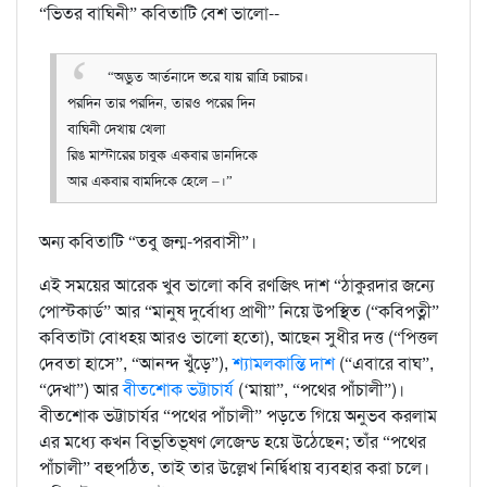
“ভিতর বাঘিনী” কবিতাটি বেশ ভালো--
“অদ্ভুত আর্তনাদে ভরে যায় রাত্রি চরাচর।
পরদিন তার পরদিন, তারও পরের দিন
বাঘিনী দেখায় খেলা
রিঙ মাস্টারের চাবুক একবার ডানদিকে
আর একবার বামদিকে হেলে –।”
অন্য কবিতাটি “তবু জন্ম-পরবাসী”।
এই সময়ের আরেক খুব ভালো কবি রণজিৎ দাশ “ঠাকুরদার জন্যে
পোস্টকার্ড” আর “মানুষ দুর্বোধ্য প্রাণী” নিয়ে উপস্থিত (“কবিপত্নী”
কবিতাটা বোধহয় আরও ভালো হতো), আছেন সুধীর দত্ত (“পিত্তল
দেবতা হাসে”, “আনন্দ খুঁড়ে”),
শ্যামলকান্তি দাশ
(“এবারে বাঘ”,
“দেখা”) আর
বীতশোক ভট্টাচার্য
(‘মায়া”, “পথের পাঁচালী”)।
বীতশোক ভট্টাচার্যর “পথের পাঁচালী” পড়তে গিয়ে অনুভব করলাম
এর মধ্যে কখন বিভূতিভূষণ লেজেন্ড হয়ে উঠেছেন; তাঁর “পথের
পাঁচালী” বহুপঠিত, তাই তার উল্লেখ নির্দ্বিধায় ব্যবহার করা চলে।