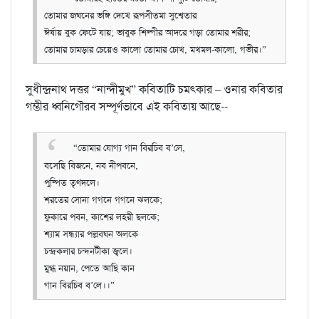
তোমার জঘনের ভঙ্গি দেখে রূপসীতমা সুশ্বেতার
ঈর্ষায় বুক ফেটে যায়; ভাবুক শিল্পীর আদরে গড়া তোমার শরীর;
তোমার চামড়ার চেয়েও কালো তোমার চোখ, মখমল-কালো, গভীর।”
সুধীন্দ্রনাথ দত্তর “নান্দীমুখ” কবিতাটি চমৎকার – ওনার কবিতার
গম্ভীর ধ্বনিগৌরব সম্পূর্ণভাবে এই কবিতায় আছে--
“তোমার যোগ্য গান বিরচিব ব’লে,
বসেছি বিজনে, নব নীপবনে,
পুষ্পিত তৃণদলে।
শরতের সোনা গগনে গগনে ঝলকে;
ফুকারে পবন, কাশের লহরী ছলকে;
শ্যাম সন্ধ্যার পল্লবঘন অলকে
চন্দ্রকলার চন্দনটীকা জ্বলে।
মুগ্ধ নয়ান, পেতে আছি কান
গান বিরচিব ব’লে।।”