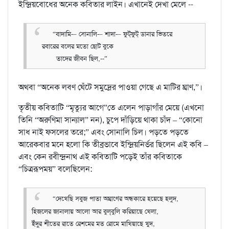
ইন্দ্রিয়বোধের অনেক কবিতার লাইন। এখানেই দেখা মেলে --
“বাদামি-– সোনালি-– শাদা-– ফুট্‌ফুট্‌ ডানার ভিতরে
রবারের বলের মতো ছোট বুকে
তাদের জীবন ছিল,--”
অথবা “অনেক লবণ ঘেঁটে সমুদ্রের পাওয়া গেছে এ মাটির ঘ্রাণ,”।
তৃতীয় কবিতাটি “মৃত্যুর আগে”তে এলেন পাড়াগাঁর মেয়ে (এখনো
তিনি “অরুণিমা সান্যাল” নন), চুপে দাঁড়িয়ে থাকা চাঁদ – “কোনো
সাধ নাই ফসলের তরে;” এবং সোনালি চিল। পড়তে পড়তে
আরেকবার মনে হলো কি তীব্রভাবে ইন্দ্রিয়নির্ভর ছিলেন এই কবি –
এবং কেন রবীন্দ্রনাথ এই কবিতাটি পড়েই তাঁর কবিতাকে
“চিত্ররূপময়” বলেছিলেন:
“দেখেছি সবুজ পাতা অঘ্রাণের অন্ধকারে হয়েছে হলুদ,
হিজলের জানালায় আলো আর বুল্‌বুলি করিয়াছে খেলা,
ইঁদুর শীতের রাতে রেশমের মত রোমে মাখিয়াছে খুদ,