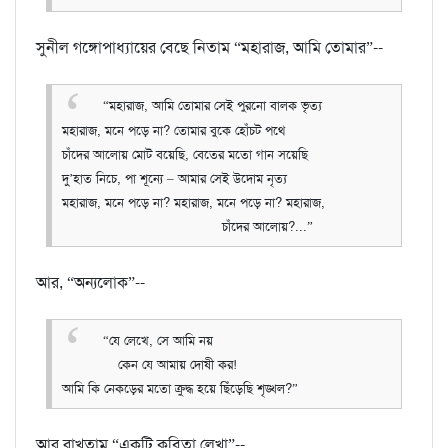
সুনীল গঙ্গোপাধ্যায়ের বেছে নিতাম “মহারাজ, আমি তোমার”--
“মহারাজ, আমি তোমার সেই পুরনো বালক ভৃত্য
মহারাজ, মনে পড়ে না? তোমার বুকে হোঁচট পথে
চাঁদের আলোয় মোট বয়েছি, বেতের মতো গান সয়েছি
দু’হাত নিচে, পা শূন্যে – আমার সেই উদোম নৃত্য
মহারাজ, মনে পড়ে না? মহারাজ, মনে পড়ে না? মহারাজ,
চাঁদের আলোয়?...”
আর, “অন্যলোক”--
“যে লেখে, সে আমি নয়
কেন যে আমায় দোষী কর!
আমি কি নেকড়ের মতো ক্রুদ্ধ হয়ে ছিঁড়েছি শৃঙ্খল?”
আর রাখতাম “একটি কবিতা লেখা”--