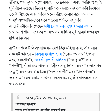
হাঁটা”), প্রণবকুমার মুখোপাধ্যায় (“ভাঙনকাল” এবং “তারিখ”) খুবই
সুনির্বাচন হয়েছে। দিব্যেন্দু পালিতকে লোকে হয়তো কবি হিসেবে
ভুলেই গিয়েছে আজ, তাঁকে মনে করিয়ে দেবার জন্যে ধন্যবাদ।
সম্পূর্ণ অপ্রাসঙ্গিকভাবে মনে পড়লো প্রতিভা বসু তাঁর
আত্মজীবনীতে লিখেছেন
সুধীন্দ্রনাথ দত্তর শেষ যাত্রার কথা
-
যেখানে শ্মশানে দিব্যেন্দু পালিত রুমাল দিয়ে সুধীন্দ্রনাথ দত্তর মুখ
মুছিয়ে দিচ্ছেন।
ষাটের দশকে উঠে এসেছিলেন বেশ কিছু মহিলা কবি, তাঁরা প্রায়
সকলেই আছেন –
বিজয়া মুখোপাধ্যায়
(“বেড়াতে এসেছিলেন”
এবং “কৈশোর”),
কেতকী কুশারী ডাইসন
(“কে তুমি?” আর
“শিল্পী”), গীতা চট্টোপাধ্যায় (“শ্রীচরণেষু, দিদি” এবং “বিদ্যাসাগর
সেতু”) এবং দেবারতি মিত্র (“শ্মশানকালী” এবং “উৎসর্গপত্র”)।
দেবারতি মিত্রর অসামান্য উপমা অনেকসময়ই জীবনানন্দকে মনে
করিয়ে দেয়--
“লন্ঠন ডুবিয়ে চলে গেল ঢালু জলে।
গলাটেপা মাঝরাত,
আরো ব্যর্থ আরো ছন্ন চোখহীন পদ্মের শিকড়,