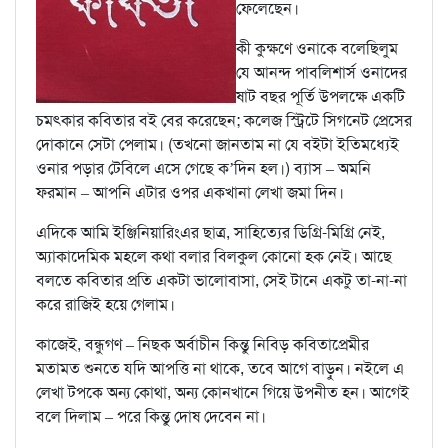
ফেলেছেন।
কী কুক্ষণে ওনাকে বলেছিলুম
যে আনন্দ পাবলিশার্স ওনাদের
ষাট বছর পূর্তি উপলক্ষে একটি
চমৎকার কবিতার বই বের করেছেন; কলেজ স্ট্রিটে সিগনেট প্রেসের
দোকানে সেটা পেলাম। (তখনো জানতাম না যে বইটা ইতিমধ্যেই
ওনার পড়ার টেবিলে এসে গেছে ক’দিন হল।) ব্যাস – অমনি
ফরমান – আপনি এটার ওপর একখানা লেখা জমা দিন।
এদিকে আমি ইঞ্জিনিয়ারিংএর ছাত্র, সাহিত্যের ডিগ্রি-মিগ্রি নেই,
অ্যাকাদেমিক মহলে কথা বলার বিলকুল কোনো হক নেই। আছে
বলতে কবিতার প্রতি একটা ভালোবাসা, সেই টানে একটু তা-না-না
করে রাজিই হয়ে গেলাম।
কাজেই, বন্ধুগণ – নিছক অর্বাচীন কিন্তু নিবিড় কবিতাপ্রেমীর
মতামত শুনতে যদি আপত্তি না থাকে, তবে আগে বাড়ুন। নইলে এ
লেখা টপকে অন্য কোথা, অন্য কোনখানে গিয়ে উপনীত হন। আগেই
বলে দিলাম – পরে কিন্তু দোষ দেবেন না।