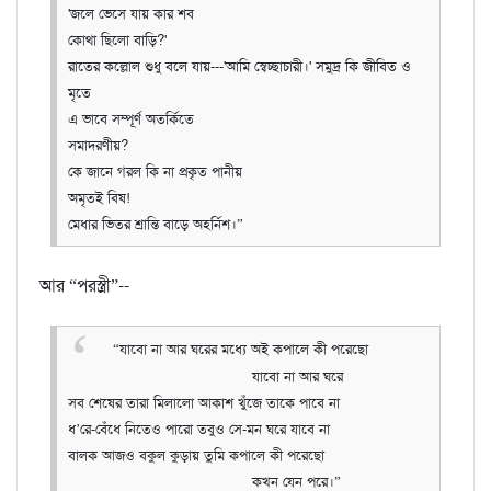
'জলে ভেসে যায় কার শব
কোথা ছিলো বাড়ি?'
রাতের কল্লোল শুধু বলে যায়---'আমি স্বেচ্ছাচারী।'
সমুদ্র কি জীবিত ও
মৃতে
এ ভাবে সম্পূর্ণ অতর্কিতে
সমাদরণীয়?
কে জানে গরল কি না প্রকৃত পানীয়
অমৃতই বিষ!
মেধার ভিতর শ্রান্তি বাড়ে অহর্নিশ।”
আর “পরস্ত্রী”--
“যাবো না আর ঘরের মধ্যে অই কপালে কী পরেছো
যাবো না আর ঘরে
সব শেষের তারা মিলালো আকাশ খুঁজে তাকে পাবে না
ধ’রে-বেঁধে নিতেও পারো তবুও সে-মন ঘরে যাবে না
বালক আজও বকুল কুড়ায় তুমি কপালে কী পরেছো
কখন যেন পরে।”