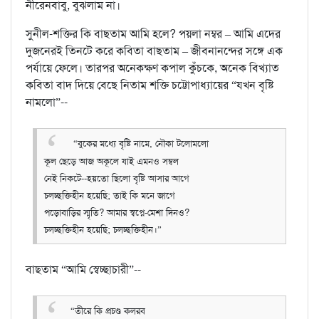
নীরেনবাবু, বুঝলাম না।
সুনীল-শক্তির কি বাছতাম আমি হলে? পয়লা নম্বর – আমি এদের
দুজনেরই তিনটে করে কবিতা বাছতাম – জীবনানন্দের সঙ্গে এক
পর্যা‍য়ে ফেলে। তারপর অনেকক্ষণ কপাল কুঁচকে, অনেক বিখ্যাত
কবিতা বাদ দিয়ে বেছে নিতাম শক্তি চট্টোপাধ্যায়ের “যখন বৃষ্টি
নামলো”--
“বুকের মধ্যে বৃষ্টি নামে, নৌকা টলোমলো
কূল ছেড়ে আজ অকূলে যাই এমনও সম্বল
নেই নিকটে--হয়তো ছিলো বৃষ্টি আসার আগে
চলচ্ছক্তিহীন হয়েছি; তাই কি মনে জাগে
পড়োবাড়ির স্মৃতি? আমার স্বপ্নে-মেশা দিনও?
চলচ্ছক্তিহীন হয়েছি; চলচ্ছক্তিহীন।”
বাছতাম “আমি স্বেচ্ছাচারী”--
“তীরে কি প্রচণ্ড কলরব