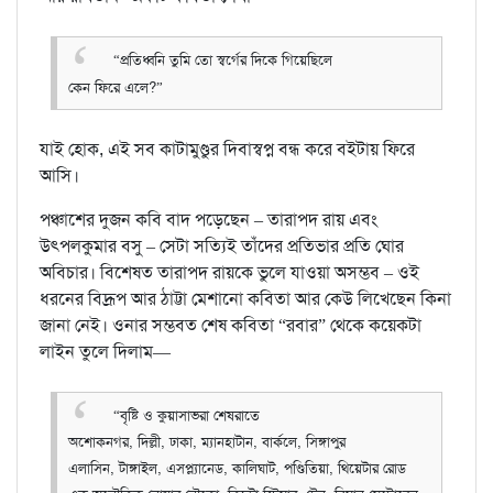
“প্রতিধ্বনি তুমি তো স্বর্গের দিকে গিয়েছিলে
কেন ফিরে এলে?”
যাই হোক, এই সব কাটামুণ্ডুর দিবাস্বপ্ন বন্ধ করে বইটায় ফিরে
আসি।
পঞ্চাশের দুজন কবি বাদ পড়েছেন – তারাপদ রায় এবং
উৎপলকুমার বসু – সেটা সত্যিই তাঁদের প্রতিভার প্রতি ঘোর
অবিচার। বিশেষত তারাপদ রায়কে ভুলে যাওয়া অসম্ভব – ওই
ধরনের বিদ্রূপ আর ঠাট্টা মেশানো কবিতা আর কেউ লিখেছেন কিনা
জানা নেই। ওনার সম্ভবত শেষ কবিতা “রবার” থেকে কয়েকটা
লাইন তুলে দিলাম—
“বৃষ্টি ও কুয়াসাভরা শেষরাতে
অশোকনগর, দিল্লী, ঢাকা, ম্যানহাটান, বার্কলে, সিঙ্গাপুর
এলাসিন, টাঙ্গাইল, এসপ্ল্যানেড, কালিঘাট, পণ্ডিতিয়া, থিয়েটার রোড