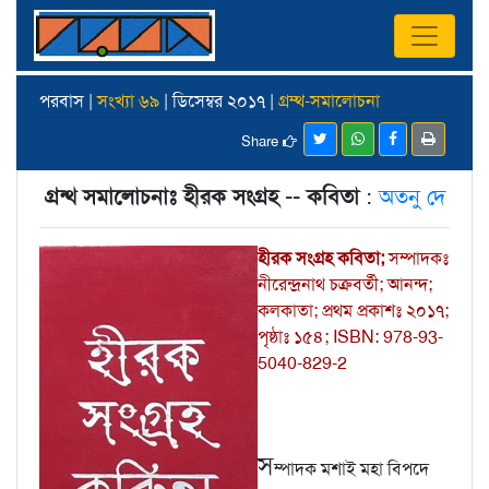
পরবাস |
সংখ্যা ৬৯
| ডিসেম্বর ২০১৭ |
গ্রম্থ-সমালোচনা
Share
গ্রন্থ সমালোচনাঃ হীরক সংগ্রহ -- কবিতা
:
অতনু দে
হীরক সংগ্রহ কবিতা;
সম্পাদকঃ
নীরেন্দ্রনাথ চক্রবর্তী; আনন্দ;
কলকাতা; প্রথম প্রকাশঃ ২০১৭;
পৃষ্ঠাঃ ১৫৪; ISBN: 978-93-
5040-829-2
স
ম্পাদক মশাই মহা বিপদে