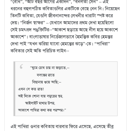
“বোধ”, “আট বছর আগের একদিন”, “বনলতা সেন” – এই
ধরনের বহুলপঠিত কবিতাগুলির একটিকে বেছে নেন নি। নিয়েছেন
তিনটি কবিতা, যেগুলি জীবনানন্দের লেখনীর ধারাটা স্পষ্ট করে
দেয়। “নির্জন স্বাক্ষর” – যেখানে আমাদের প্রথম দেখা হয়েছিলো
সেই চমৎপ্রদ পঙ্‌ক্তিটির--“আকাশ ছড়ায়ে আছে নীল হয়ে আকাশে
আকাশে”। বাংলাভাষার নির্ভেজালভাবে হৈমন্তিক কবির হেমন্তর
দেখা পাই “যখন ঝরিয়া যাবো হেমন্তের ঝড়ে”-তে। “পাখিরা”
কবিতার সেই অতি পরিচিত লাইন--
“ঘুমে চোখ চায় না জড়াতে,--
বসন্তের রাতে
বিছানায় শুয়ে আছি;--
এখন সে কত রাত!
অই দিকে শোনা যায় সমুদ্রের স্বর,
স্কাইলাইট মাথার উপর,
আকাশে পাখিরা কথা কয় পরস্পর।”
এই পাখিরা ওনার কবিতায় বারবার ফিরে এসেছে, এসেছে তীব্র