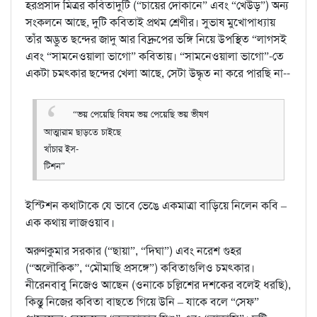
হরপ্রসাদ মিত্রর কবিতাদুটি (“চায়ের দোকানে” এবং “খেউড়”) অন্য
সংকলনে আছে, দুটি কবিতাই প্রথম শ্রেণীর। সুভাষ মুখোপাধ্যায়
তাঁর অদ্ভুত ছন্দের জাদু আর বিদ্রুপের ভঙ্গি নিয়ে উপস্থিত “লাগসই
এবং “সামনেওয়ালা ভাগো” কবিতায়। “সামনেওয়ালা ভাগো”-তে
একটা চমৎকার ছন্দের খেলা আছে, সেটা উদ্ধৃত না করে পারছি না--
“ভয় পেয়েছি বিষম ভয় পেয়েছি ভয় ভীষণ
আত্মারাম ছাড়তে চাইছে
খাঁচার ইস-
টিশন”
ইস্টিশন কথাটাকে যে ভাবে ভেঙে একমাত্রা বাড়িয়ে নিলেন কবি –
এক কথায় লাজওয়াব।
অরুণকুমার সরকার (“ছায়া”, “দিঘা”) এবং নরেশ গুহর
(“অলৌকিক”, “মৌমাছি প্রসঙ্গে”) কবিতাগুলিও চমৎকার।
নীরেনবাবু নিজেও আছেন (ওনাকে চল্লিশের দশকের বলেই ধরছি),
কিন্তু নিজের কবিতা বাছতে গিয়ে উনি – যাকে বলে “সেফ”