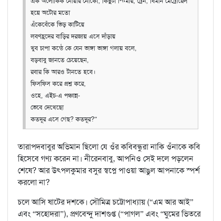
এক অলৌকিক নোয়ার নৌকো, কিছুটা স্টিমার, ট্রেন, বিমান মেট্রোরেল
হয়ে অটোর মতো
এঁকেবেঁকে ভিড় কাটিয়ে
লবণহ্রদের বাড়ির দরজায় এসে দাঁড়ায়
খুব চাপা কন্ঠে কে যেন ভাঙ্গা ভাঙ্গা গলায় বলে,
বড়বাবু জানতে চেয়েছেন,
রবার কি আরও টানতে হবে।
ফিসফিস করে প্রশ্ন করে,
ওহে, এইচ-এ পঞ্চান্ন-
ভেবে দেখেছো
কতদূর এসে গেছ? কতদূর?”
তারাপদবাবুর অভিমান ছিলো যে ওঁর কবিবন্ধুরা নাকি ওঁনাকে কবি
হিসেবে গণ্য করেন না। নীরেনবাবু, আপনিও সেই দলে পড়লেন
শেষে? আর উৎপলকুমার বসুর স্বপ্নে পাওয়া আঙুল আপনাকে স্পর্শ
করলো না?
চলে আসি ষাটের দশকে। সৌমিত্র চট্টোপাধ্যায় (“এম আর আই”
এবং “সহোদরা”), প্রণবেন্দু দাশগুপ্ত (“পাগল” এবং “ঘুমের ভিতরে