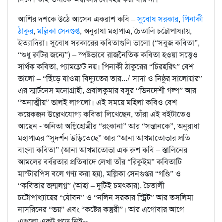
আশির দশকে উঠে আসেন একরাশ কবি –
সুবোধ সরকার
,
পিনাকী
ঠাকুর
,
মল্লিকা সেনগুপ্ত
, অনুরাধা মহাপাত্র, চৈতালি চট্টোপাধ্যায়,
ইত্যাদিরা। সুবোধ সরকারের কবিতাগুলি ভালো (“সবুজ কবিতা”,
“শুধু রুটির জন্যে”) – স্পষ্টভাবে রাজনৈতিক কবিতা হওয়া সত্ত্বেও
সার্থক কবিতা, প্যামফ্লেট নয়। পিনাকী ঠাকুরের “চিরহরিৎ” বেশ
ভালো – “ছিঁড়ে যাওয়া বিদ্যুতের তার.../ সাদা ও নিষ্ঠুর সালোয়ার”
এর স্মার্টনেস মনোগ্রাহী, প্রবালকুমার বসুর “ভিনদেশী গল্প” আর
“অনাত্মীয়” ভালই লাগলো। এই সময়ে মহিলা কবিও বেশ
কয়েকজন উল্লেখযোগ্য কবিতা লিখেছেন, তাঁরা এই বইটাতেও
আছেন - অনিতা অগ্নিহোত্রীর “রংকানা” আর “সন্তানকে”, অনুরাধা
মহাপাত্রর “সুদর্শন উড়িতেছে” আর “আনা আখমাতোভার প্রতি
বাংলা কবিতা” (আনা আখমাতোভা এক রুশ কবি – স্তালিনের
আমলের বর্বরতার প্রতিবাদে লেখা তাঁর “রিকুইম” কবিতাটি
মাস্টারপিস বলে গণ্য করা হয়), মল্লিকা সেনগুপ্তর “গণ্ডি” ও
“কবিতার জন্মলগ্ন” (আহা – দুটিই চমৎকার), চৈতালী
চট্টোপাধ্যায়ের “যৌবন” ও “নলিন সরকার স্ট্রিট” আর তসলিমা
নাসরিনের “ভয়” এবং “কষ্টের কস্তুরী”। আর এগোবার আগে
এগুলো একটু পড়ে নিই--