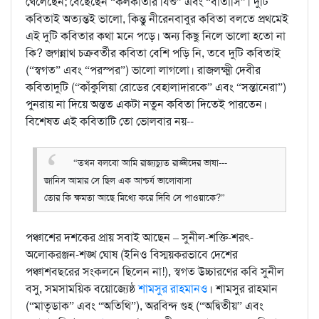
খেলেছেন; বেছেছেন “কলকাতার যিশু” এবং “বাতাসি”। দুটি
কবিতাই অত্যন্তই ভালো, কিন্তু নীরেনবাবুর কবিতা বলতে প্রথমেই
এই দুটি কবিতার কথা মনে পড়ে। অন্য কিছু নিলে ভালো হতো না
কি? জগন্নাথ চক্রবর্তীর কবিতা বেশি পড়ি নি, তবে দুটি কবিতাই
(“স্বগত” এবং “পরস্পর”) ভালো লাগলো। রাজলক্ষ্মী দেবীর
কবিতাদুটি (“কাঁকুলিয়া রোডের বেহালাদারকে” এবং “সন্তানেরা”)
পুনরায় না দিয়ে অন্তত একটা নতুন কবিতা দিতেই পারতেন।
বিশেষত এই কবিতাটি তো ভোলবার নয়--
“তখন বলবো আমি রাজ্যচ্যুত রাজ্ঞীদের ভাষা---
জানিস আমার সে ছিল এক আশ্চর্য ভালোবাসা
তোর কি ক্ষমতা আছে মিথ্যে করে দিবি সে পাওয়াকে?”
পঞ্চাশের দশকের প্রায় সবাই আছেন – সুনীল-শক্তি-শরৎ-
অলোকরঞ্জন-শঙ্খ ঘোষ (ইনিও বিস্ময়করভাবে দেশের
পঞ্চাশবছরের সংকলনে ছিলেন না!), স্বগত উচ্চারণের কবি সুনীল
বসু, সমসাময়িক বয়োজ্যেষ্ঠ
শামসুর রাহমানও
। শামসুর রাহমান
(“মাতৃডাক” এবং “অতিথি”), অরবিন্দ গুহ (“অদ্বিতীয়” এবং