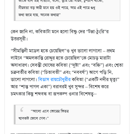
কাকে বলি এই সত্যিটা, বলো, তুমি তো নীরব, চুপচাপ থাকো,
নীরবতা বড় ভারী মনে হয় ওই পারে, আর এই পারে শুধু
কথা জমে যায়, অনেক কথারা”
কেন জানি না, কবিতাটা মনে হলো বিষ্ণু দের “টপ্পা-ঠুংরি”র
উত্তরসূরী।
“সীমন্তিনী মডেল হতে চেয়েছিল”ও খুব ভালো লাগলো – প্রথম
লাইনে “অমলকান্তি রোদ্দুর হতে চেয়েছিল”কে মোচড় মারাটা
অসাধারণ। সেবন্তী ঘোষের কবিতা (“দুষ্টা” এবং “বহ্নি”) এবং শ্বেতা
চক্রবর্তীর কবিতা (“চিতাবতী” এবং “নববর্ষ”) আগে পড়ি নি,
ভালো লাগলো।
বিভাস রায়চৌধুরীর
কবিতা (“একটি নদীর মৃত্যু”
আর “শান্ত পাগল একা”) বরাবরই খুব সুন্দর – বিশেষ করে
চমৎকার কিছু শব্দবন্ধ বা রূপকল্প ওনার বিশেষত্ব--
“আলো এসে ভোরের ভিতর
শ্বাসকষ্ট ফেলে গেল।”