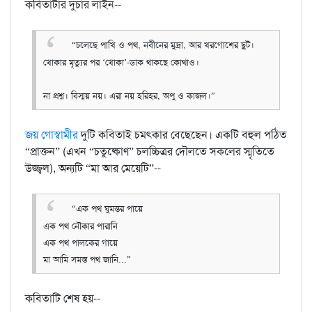
কবিতাটার দুচার লাইন--
“চলেছে পাখি ও পথ, নবীনের মুদ্রা, আর খরগোশের ছুট।
খোকার মৃত্যুর পর ‘খোকা’-ডাক থাকছে কোথাও।
না প্রশ্ন। বিস্ময় নয়। এরা নয় হরিহর, অপু ও কাজল।”
জয় গোস্বামীর
দুটি কবিতাই চমৎকার বেছেছেন। একটি বহুল পঠিত
“প্রাক্তন” (এখন “চতুষ্কোণ” চলচ্চিত্রর দৌলতে সকলের স্মৃতিতে
উজ্জ্বল), অন্যটি “মা আর মেয়েটি”--
“এক পথ ঘুমন্তর পায়ে
এক পথ নৌকার পারানি
এক পথ পালকের গায়ে
মা আমি সমস্ত পথ জানি...”
কবিতাটি শেষ হয়--