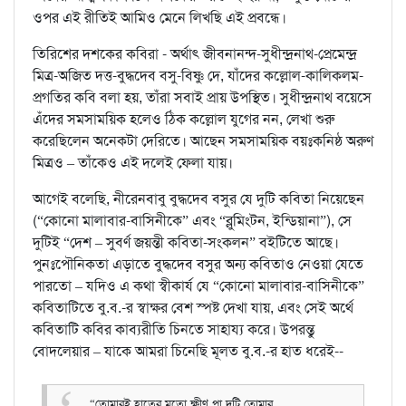
ওপর এই রীতিই আমিও মেনে লিখছি এই প্রবন্ধে।
তিরিশের দশকের কবিরা - অর্থাৎ জীবনানন্দ-সুধীন্দ্রনাথ-প্রেমেন্দ্র
মিত্র-অজিত দত্ত-বুদ্ধদেব বসু-বিষ্ণু দে, যাঁদের কল্লোল-কালিকলম-
প্রগতির কবি বলা হয়, তাঁরা সবাই প্রায় উপস্থিত। সুধীন্দ্রনাথ বয়েসে
এঁদের সমসাময়িক হলেও ঠিক কল্লোল যুগের নন, লেখা শুরু
করেছিলেন অনেকটা দেরিতে। আছেন সমসাময়িক বয়ঃকনিষ্ঠ অরুণ
মিত্রও – তাঁকেও এই দলেই ফেলা যায়।
আগেই বলেছি, নীরেনবাবু বুদ্ধদেব বসুর যে দুটি কবিতা নিয়েছেন
(“কোনো মালাবার-বাসিনীকে” এবং “ব্লুমিংটন, ইন্ডিয়ানা”), সে
দুটিই “দেশ – সুবর্ণ জয়ন্তী কবিতা-সংকলন” বইটিতে আছে।
পুনঃপৌনিকতা এড়াতে বুদ্ধদেব বসুর অন্য কবিতাও নেওয়া যেতে
পারতো – যদিও এ কথা স্বীকার্য যে “কোনো মালাবার-বাসিনীকে”
কবিতাটিতে বু.ব.-র স্বাক্ষর বেশ স্পষ্ট দেখা যায়, এবং সেই অর্থে
কবিতাটি কবির কাব্যরীতি চিনতে সাহায্য করে। উপরন্তু
বোদলেয়ার – যাকে আমরা চিনেছি মূলত বু.ব.-র হাত ধরেই--
“তোমারই হাতের মতো ক্ষীণ পা দুটি তোমার,