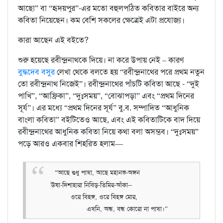
আছো” বা “হৃদয়পুর”-এর মতো বহুলপঠিত কবিতার বাইরে অন্য
কবিতা নিয়েছেন। কম বেশি সকলের ক্ষেত্রেই এটা প্রযোজ্য।
কারা আছেন এই বইতে?
শুরু হয়েছে রবীন্দ্রনাথকে দিয়ে। না করে উপায় নেই – কারণ
বুদ্ধদেব বসুর
লেখা থেকে বলতে হয় “রবীন্দ্রনাথের পরে প্রথম নতুন
তো রবীন্দ্রনাথ নিজেই”। রবীন্দ্রনাথের পাঁচটি কবিতা আছে - “দুই
পাখি”, “আফ্রিকা”, “দুঃসময়”, “বোঝাপড়া” এবং “প্রথম দিনের
সূর্য”। এর মধ্যে “প্রথম দিনের সূর্য” বু.ব. সম্পাদিত “আধুনিক
বাংলা কবিতা” বইটিতেও আছে, এবং এই কবিতাটিকে বাদ দিয়ে
রবীন্দ্রনাথের আধুনিক কবিতা নিয়ে কথা বলা অসম্ভব। “দুঃসময়”
পড়ে আরও একবার শিহরিত হলাম—
“আছে শুধু পাখা, আছে মহানভ-অঙ্গন
ঊষা-দিশাহারা নিবিড়-তিমির-আঁকা--
ওরে বিহঙ্গ, ওরে বিহঙ্গ মোর,
এখনি, অন্ধ, বন্ধ কোরো না পাখা।”