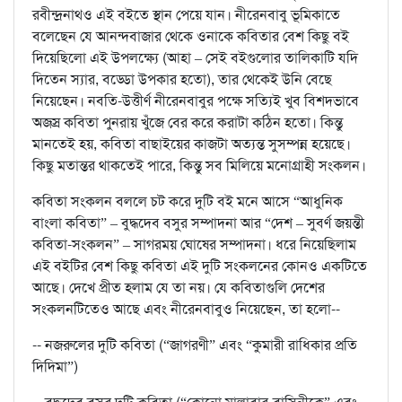
রবীন্দ্রনাথও এই বইতে স্থান পেয়ে যান। নীরেনবাবু ভূমিকাতে
বলেছেন যে আনন্দবাজার থেকে ওনাকে কবিতার বেশ কিছু বই
দিয়েছিলো এই উপলক্ষ্যে (আহা – সেই বইগুলোর তালিকাটি যদি
দিতেন স্যার, বড্ডো উপকার হতো), তার থেকেই উনি বেছে
নিয়েছেন। নবতি-উত্তীর্ণ নীরেনবাবুর পক্ষে সত্যিই খুব বিশদভাবে
অজস্র কবিতা পুনরায় খুঁজে বের করে করাটা কঠিন হতো। কিন্তু
মানতেই হয়, কবিতা বাছাইয়ের কাজটা অত্যন্ত সুসম্পন্ন হয়েছে।
কিছু মতান্তর থাকতেই পারে, কিন্তু সব মিলিয়ে মনোগ্রাহী সংকলন।
কবিতা সংকলন বললে চট করে দুটি বই মনে আসে “আধুনিক
বাংলা কবিতা” – বুদ্ধদেব বসুর সম্পাদনা আর “দেশ – সুবর্ণ জয়ন্তী
কবিতা-সংকলন” – সাগরময় ঘোষের সম্পাদনা। ধরে নিয়েছিলাম
এই বইটির বেশ কিছু কবিতা এই দুটি সংকলনের কোনও একটিতে
আছে। দেখে প্রীত হলাম যে তা নয়। যে কবিতাগুলি দেশের
সংকলনটিতেও আছে এবং নীরেনবাবুও নিয়েছেন, তা হলো--
-- নজরুলের দুটি কবিতা (“জাগরণী” এবং “কুমারী রাধিকার প্রতি
দিদিমা”)