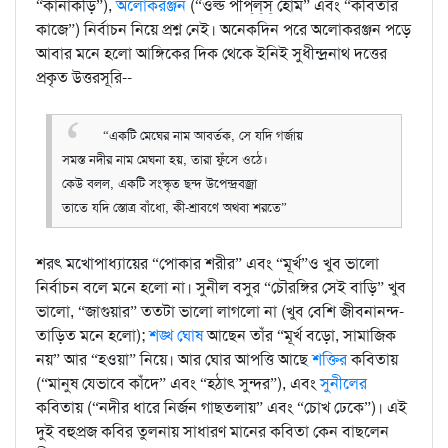
“কানাকড়ি”),
অলোকরঞ্জন
(“ওল্ড পীপ্‌ল্‌স্‌ হোম” এবং “কবিতার
কাজে”) নির্বাচন নিয়ে প্রশ্ন নেই। অনেকদিন পরে অলোকরঞ্জন পড়ে
আবার মনে হলো আঙ্গিকের দিক থেকে ইনিই সুধীন্দ্রনাথ দত্তের
প্রকৃত উত্তরসূরি--
“একটি মেঘের নাম আবর্তক, সে যদি গর্জায়
সমস্ত নদীর নাম মেঘনা হয়, তারা ফুঁসে ওঠে।
কেউ বলল, একটি সংস্কৃত ছন্দ উপেন্দ্রবজ্রা
তাতে যদি স্তোত্র বাঁধো, কী-শ্রাবণে অথবা শরতে”
শরৎ মখোপাধ্যায়ের “পোকার শরীর” এবং “মূর্খ”ও খুব ভালো
নির্বাচন বলে মনে হলো না। সুনীল বসুর “চৌরঙ্গির সেই বাড়ি” খুব
ভালো, “জাগুয়ার” ততটা ভালো লাগলো না (খুব বেশি জীবনানন্দ-
তাড়িত মনে হলো);
শঙ্খ ঘোষ
আছেন তাঁর “মূর্খ বড়ো, সামাজিক
নয়” আর “হওয়া” নিয়ে। আর ঘোর আপত্তি আছে
শক্তির
কবিতায়
(“মানুষ যেভাবে কাঁদে” এবং “হঠাৎ সুন্দর”), এবং
সুনীলের
কবিতায় (“নদীর ধারে নির্জন গাছতলায়” এবং “চোখ ঢেকে”)। এই
দুই বহুপ্রজ কবির তুলনায় সাধারণ মানের কবিতা কেন বাছলেন