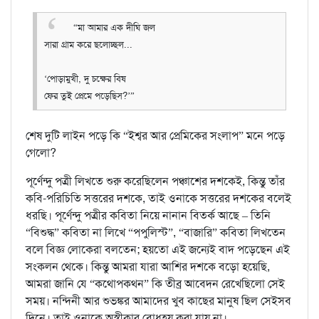
“মা আমার এক দীঘি জল
সারা গ্রাম করে ছলোচ্ছল...
‘পোড়ামুখী, দু চক্ষের বিষ
ফের তুই প্রেমে পড়েছিস?’”
শেষ দুটি লাইন পড়ে কি “ইশ্বর আর প্রেমিকের সংলাপ” মনে পড়ে
গেলো?
পূর্ণেন্দু পত্রী লিখতে শুরু করেছিলেন পঞ্চাশের দশকেই, কিন্তু তাঁর
কবি-পরিচিতি সত্তরের দশকে, তাই ওনাকে সত্তরের দশকের বলেই
ধরছি। পূর্ণেন্দু পত্রীর কবিতা নিয়ে নানান বিতর্ক আছে – তিনি
“বিশুদ্ধ” কবিতা না লিখে “পপুলিস্ট”, “বাজারি” কবিতা লিখতেন
বলে বিজ্ঞ লোকেরা বলতেন; হয়তো এই জন্যেই বাদ পড়েছেন এই
সংকলন থেকে। কিন্তু আমরা যারা আশির দশকে বড়ো হয়েছি,
আমরা জানি যে “কথোপকথন” কি তীব্র আবেদন রেখেছিলো সেই
সময়। নন্দিনী আর শুভঙ্কর আমাদের খুব কাছের মানুষ ছিল সেইসব
দিনে। তাই ওনাকে অস্বীকার বোধহয় করা যায় না।