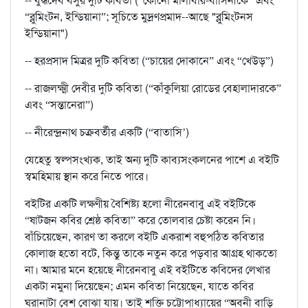
-- বুদ্ধদেব বসুর দুটি কবিতা (“কোনো মালাবার-বাসিনীকে” এবং
“ব্লুমিংটন, ইন্ডিয়ানা”; সূচিতে মুদ্রণপ্রমাদ--আছে "ব্লুমিংটনস
ইন্ডিয়ানা")
-- হরপ্রসাদ মিত্রর দুটি কবিতা (“চায়ের দোকানে” এবং “খেউড়”)
-- রাজলক্ষ্মী দেবীর দুটি কবিতা (“কাঁকুলিয়া রোডের বেহালাদারকে”
এবং “সন্তানেরা”)
-- নীরেন্দ্রনাথ চক্রবর্তীর একটি (“বাতাসি’)
যেহেতু স্বল্পসংখ্যক, তাই অন্য দুটি কাব্যসংকলনের পাশে এ বইটি
স্বমহিমায় স্থান করে নিতে পারে।
বইটির একটি লক্ষণীয় বৈশিষ্ট্য হলো নীরেনবাবু এই বইটিকে
“ষাটজন কবির শ্রেষ্ঠ কবিতা” করে তোলবার চেষ্টা করেন নি।
বাঁচিয়েছেন, কারণ তা করলে বইটি একরাশ বহুপঠিত কবিতার
কোলাজ হতো বটে, কিন্তু তাকে নতুন করে পড়বার আগ্রহ থাকতো
না। আমার মনে হয়েছে নীরেনবাবু এই বইটিতে কবিদের লেখার
একটা নমুনা দিয়েছেন; এমন কবিতা নিয়েছেন, যাতে কবির
ঘরানাটা বেশ বোঝা যায়। তাই শক্তি চট্টোপাধ্যায়ের “অবনী বাড়ি