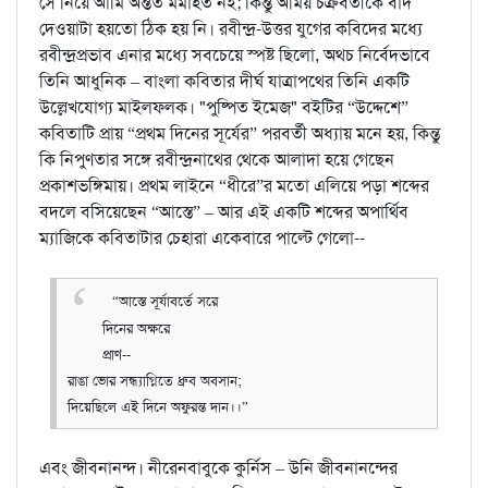
সে নিয়ে আমি অন্তত মর্মাহত নই; কিন্তু অমিয় চক্রবর্তীকে বাদ
দেওয়াটা হয়তো ঠিক হয় নি। রবীন্দ্র-উত্তর যুগের কবিদের মধ্যে
রবীন্দ্রপ্রভাব এনার মধ্যে সবচেয়ে স্পষ্ট ছিলো, অথচ নির্বেদভাবে
তিনি আধুনিক – বাংলা কবিতার দীর্ঘ যাত্রাপথের তিনি একটি
উল্লেখযোগ্য মাইলফলক। "পুষ্পিত ইমেজ" বইটির “উদ্দেশে”
কবিতাটি প্রায় “প্রথম দিনের সূর্যের” পরবর্তী অধ্যায় মনে হয়, কিন্তু
কি নিপুণতার সঙ্গে রবীন্দ্রনাথের থেকে আলাদা হয়ে গেছেন
প্রকাশভঙ্গিমায়। প্রথম লাইনে “ধীরে”র মতো এলিয়ে পড়া শব্দের
বদলে বসিয়েছেন “আস্তে” – আর এই একটি শব্দের অপার্থিব
ম্যাজিকে কবিতাটার চেহারা একেবারে পাল্টে গেলো--
“আস্তে সূর্যাবর্তে সরে
দিনের অক্ষরে
প্রাণ--
রাঙা ভোর সন্ধ্যাগ্নিতে ধ্রুব অবসান;
দিয়েছিলে এই দিনে অফুরন্ত দান।।”
এবং জীবনানন্দ। নীরেনবাবুকে কুর্নিস – উনি জীবনানন্দের