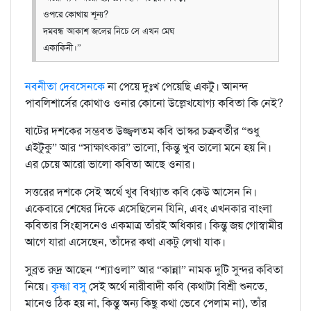
ওপরে কোথায় শূন্য?
দমবন্ধ আকাশ জলের নিচে সে এখন মেঘ
একাকিনী।”
নবনীতা দেবসেনকে
না পেয়ে দুঃখ পেয়েছি একটু। আনন্দ
পাবলিশার্সের কোথাও ওনার কোনো উল্লেখযোগ্য কবিতা কি নেই?
ষাটের দশকের সম্ভবত উজ্জ্বলতম কবি ভাস্কর চক্রবর্তীর “শুধু
এইটুকু” আর “সাক্ষাৎকার” ভালো, কিন্তু খুব ভালো মনে হয় নি।
এর চেয়ে আরো ভালো কবিতা আছে ওনার।
সত্তরের দশকে সেই অর্থে খুব বিখ্যাত কবি কেউ আসেন নি।
একেবারে শেষের দিকে এসেছিলেন যিনি, এবং এখনকার বাংলা
কবিতার সিংহাসনেও একমাত্র তাঁরই অধিকার। কিন্তু জয় গোস্বামীর
আগে যারা এসেছেন, তাঁদের কথা একটু লেখা যাক।
সুব্রত রুদ্র আছেন “শ্যাওলা” আর “কান্না” নামক দুটি সুন্দর কবিতা
নিয়ে।
কৃষ্ণা বসু
সেই অর্থে নারীবাদী কবি (কথাটা বিশ্রী শুনতে,
মানেও ঠিক হয় না, কিন্তু অন্য কিছু কথা ভেবে পেলাম না), তাঁর