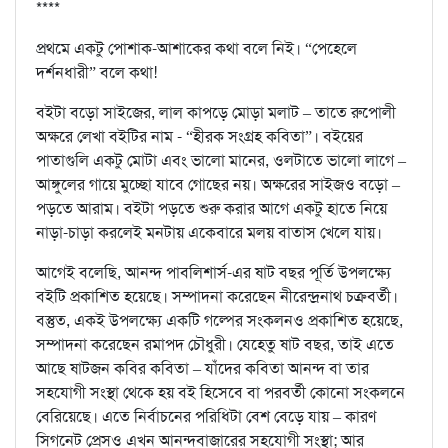
****
প্রথমে একটু পোশাক-আশাকের কথা বলে নিই। “পেহেলে
দর্শনধারী” বলে কথা!
বইটা বড়ো সাইজের, লাল কাপড়ে মোড়া মলাট – তাতে রুপোলী
অক্ষরে লেখা বইটির নাম - “হীরক সংগ্রহ কবিতা”। বইয়ের
পাতাগুলি একটু মোটা এবং ভালো মানের, ওলটাতে ভালো লাগে –
আঙ্গুলের গায়ে মুচ্ছো যাবে গোছের নয়। অক্ষরের সাইজও বড়ো –
পড়তে আরাম। বইটা পড়তে শুরু করার আগে একটু হাতে নিয়ে
নাড়া-চাড়া করলেই মনটায় একেবারে মলয় বাতাস খেলে যায়।
আগেই বলেছি, আনন্দ পাবলিশার্স-এর ষাট বছর পূর্তি উপলক্ষ্যে
বইটি প্রকাশিত হয়েছে। সম্পাদনা করেছেন নীরেন্দ্রনাথ চক্রবর্তী।
বস্তুত, একই উপলক্ষ্যে একটি গল্পের সংকলনও প্রকাশিত হয়েছে,
সম্পাদনা করেছেন রমাপদ চৌধুরী। যেহেতু ষাট বছর, তাই এতে
আছে ষাটজন কবির কবিতা – যাঁদের কবিতা আনন্দ বা তার
সহযোগী সংস্থা থেকে হয় বই হিসেবে বা পরবর্তী কোনো সংকলনে
বেরিয়েছে। এতে নির্বাচনের পরিধিটা বেশ বেড়ে যায় – কারণ
সিগনেট প্রেসও এখন আনন্দবাজারের সহযোগী সংস্থা; আর