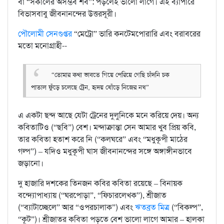
বা “সকালের অসম্ভব শব”: পড়লেই ভালো লাগে। এই ব্যাপারে
বিভাসবাবু জীবনানন্দের উত্তরসূরী।
পৌলোমী সেনগুপ্তর
“মেট্রো” ভারি কনটেমপোরারি এবং বরাবরের
মতো মনোগ্রাহী--
“তোমার কথা ভাবতে গিয়ে পেরিয়ে গেছি চাঁদনি চক
পাতাল ফুঁড়ে চলেছে ট্রেন, হৃদয় খোঁড়ে নিজের নখ”
এ একটা ছন্দ আছে যেটা ট্রেনের দুলুনিকে মনে করিয়ে দেয়। অন্য
কবিতাটিও (“ছবি”) বেশ। মন্দাক্রান্তা সেন আমার খুব প্রিয় কবি,
তার কবিতা হতাশ করে নি (“কলঘরে” এবং “মধুকূপী মাঠের
গল্প”) – যদিও মধুকূপী ঘাস জীবনানন্দের সঙ্গে অঙ্গাঙ্গীনভাবে
জড়ানো।
দু হাজারি দশকের তিনজন কবির কবিতা রয়েছে – বিনায়ক
বন্দ্যোপাধ্যায় (“ঘরপোড়া”, “ফিচারলেখক”), শ্রীজাত
(“ব্যাটাচ্ছেলে” আর “ওপরচালাক”) এবং
ঋতব্রত মিত্র
(“বিকল্প”,
“কূট”)। শ্রীজাতর কবিতা পড়তে বেশ ভালো লাগে আমার – হালকা