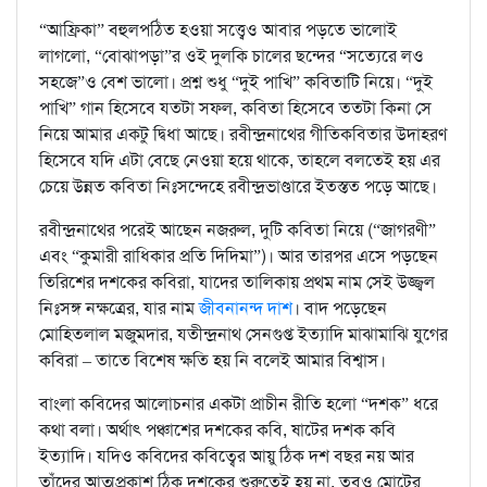
“আফ্রিকা” বহুলপঠিত হওয়া সত্ত্বেও আবার পড়তে ভালোই
লাগলো, “বোঝাপড়া”র ওই দুলকি চালের ছন্দের “সত্যেরে লও
সহজে”ও বেশ ভালো। প্রশ্ন শুধু “দুই পাখি” কবিতাটি নিয়ে। “দুই
পাখি” গান হিসেবে যতটা সফল, কবিতা হিসেবে ততটা কিনা সে
নিয়ে আমার একটু দ্বিধা আছে। রবীন্দ্রনাথের গীতিকবিতার উদাহরণ
হিসেবে যদি এটা বেছে নেওয়া হয়ে থাকে, তাহলে বলতেই হয় এর
চেয়ে উন্নত কবিতা নিঃসন্দেহে রবীন্দ্রভাণ্ডারে ইতস্তত পড়ে আছে।
রবীন্দ্রনাথের পরেই আছেন নজরুল, দুটি কবিতা নিয়ে (“জাগরণী”
এবং “কুমারী রাধিকার প্রতি দিদিমা”)। আর তারপর এসে পড়ছেন
তিরিশের দশকের কবিরা, যাদের তালিকায় প্রথম নাম সেই উজ্জ্বল
নিঃসঙ্গ নক্ষত্রের, যার নাম
জীবনানন্দ দাশ
। বাদ পড়েছেন
মোহিতলাল মজুমদার, যতীন্দ্রনাথ সেনগুপ্ত ইত্যাদি মাঝামাঝি যুগের
কবিরা – তাতে বিশেষ ক্ষতি হয় নি বলেই আমার বিশ্বাস।
বাংলা কবিদের আলোচনার একটা প্রাচীন রীতি হলো “দশক” ধরে
কথা বলা। অর্থাৎ পঞ্চাশের দশকের কবি, ষাটের দশক কবি
ইত্যাদি। যদিও কবিদের কবিত্বের আয়ু ঠিক দশ বছর নয় আর
তাঁদের আত্মপ্রকাশ ঠিক দশকের শুরুতেই হয় না, তবুও মোটের