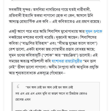
সবকটিই সুন্দর। তসলিমা নাসরিনের গায়ে যতই নারীবাদী,
প্রতিবাদী ইত্যাদি তকমা লাগানো হোক না কেন, আসলে উনি
আদ্যন্ত রোম্যান্টিক এক কবি – এই কবিতাতেও এর প্রমাণ রয়েছে।
একটু আগে পরে ধরে আমি শিবাশিস মুখোপাধ্যায় আর
সুমন গুণকে
নব্বইয়ের দশকের বলেই ধরেছি। দুজনেই আছেন। শিবাশিসের
কবিতা (“বাঙালির ইতিহাস” এবং “সীমান্ত যুদ্ধের তালে তালে”)
বেশ ভালো, একটা হালকা জয় গোস্বামীর প্রভাব বোধহয় আছে;
সুমন গুণের কবিতাদুটি (“শোক” আর “স্বয়ংক্রিয়”) ভালোই। এই
সময়ের অত্যন্ত শক্তিশালী কবি
যশোধরা রায়চৌধুরীর
“মন ভাল
নেই” ভীষণ ভালো লাগলো। অসীম নৈপুণ্যে কবি আধুনিক প্রযুক্তি
আর শূন্যতাবোধকে একসূত্রে গেঁথেছেন--
“মন ভাল নেই মন ভাল নেই মন ভাল নেই
সব এস এম এস এখন খুলি না কারণ আসে না ঠিকঠাক কোনও
মেসেজ এখন