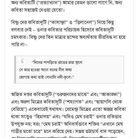
অন্য কবিতাটি (“প্রত্যাখ্যান”) আমার তেমন ভালো লাগে নি, অন্য
কবিতা সহজেই নেওয়া যেতো।
বিষ্ণু দের কবিতাদুটি (“কাসান্দ্রা” ও “ভিলানেল্‌”) নিয়ে কিছু
বলবার নেই – ওনার কবিতার পরিচায়ক হিসেবে কবিতাদুটি
চমৎকার। বিষ্ণু দের তিন মাত্রার ছন্দের অব্যর্থতায় তীরবিদ্ধ না হয়ে
পারি না--
“দিনের পাপড়িতে রাতের রাঙা ফুলে
সে কার হাওয়া আনে বনের নীল ভাষা
জোগায় কথা তাই সোনালি নদী-কূলে।”
অজিত দত্তর কবিতাদুটি (“গুরুজনদের মাঝে” এবং “আকাঙ্ক্ষা”)
এবং অরুণ মিত্রের কবিতাদুটি (“শয্যাগত” এবং “ছায়াগলি থেকে
বেরিয়ে”) একেবারেই যথাযথ। প্রেমেন্দ্র মিত্রের এতো অজস্র কবিতা
থাকা সত্ত্বেও “হিমালয়” এবং “যদিও মেঘ চরাই” ওনার প্রতিভার
উপযুক্ত নয়; বরং “মেঘ চরাই” অনিবার্যভাবে শক্তির “এখানে মেঘ
গাভীর মতো চরে” মনে করিয়ে দেয়। সঞ্জয় ভট্টাচার্য বাদ পড়েছেন,