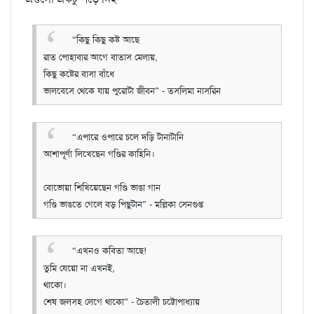
“কিছু কিছু কষ্ট আছে
রাত পোহাবার আগে বাতাস মেলায়,
কিছু কষ্টের বাসা বাঁধে
ভালবেসে থেকে যায় পুরোটা জীবন”
- তসলিমা নাসরিন
“এপারে ওপারে চলে দড়ি টানাটানি
আশাপূর্ণা লিখেছেন গণ্ডির কাহিনি।
বোভোয়া শিখিয়েছেন গণ্ডি ভাঙা গান
গণ্ডি ভাঙতে গেলে বড় পিছুটান”
- মল্লিকা সেনগুপ্ত
“এখনও কবিতা আছে!
তুমি যেয়ো না এখনই,
থাকো।
শেষ জলসহ লেগে থাকো”
- চৈতালী চট্টোপাধ্যায়