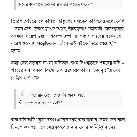
চালের ধূসর গন্ধে তরঙ্গেরা রূপ হয়ে ঝরেছে দু’বেলা”
তিরিশ পেরিয়ে তথাকথিত “চল্লিশের দশকের কবি”দের মধ্যে দেখি
– সমর সেন, সুভাষ মুখোপাধ্যায়, নীরেন্দ্রনাথ চক্রবর্তী, অরুণকুমার
সরকার, নরেশ গুহরা। প্রসঙ্গত দেশ-এর পঞ্চাশ বছরের সংকলনে
নরেশ গুহ বাদ পড়েছিলেন, তাঁকে এই বইতে ফিরে পেয়ে খুশি
হলাম।
সমর সেন সম্ভবত বাংলা কবিতার প্রথম বিশুদ্ধভাবে শহরের কবি –
শহরের সব বিকার, বিক্ষোভ আর ক্লান্তির কবি। “মেঘদূত”এ সেই
ক্লান্তির ছাপ স্পষ্ট--
“হে ম্লান মেয়ে, প্রেমে কী আনন্দ পাও,
কী আনন্দ পাও সন্তানধারণে?”
অন্য কবিতাটি “ঘুম” বরঞ্চ একেবারেই অন্য মাত্রার, সমর সেন বলে
চিনতে কষ্ট হয় – পোলের উপরে ট্রেন যাওয়ার ধ্বনিটুকু বাদে।