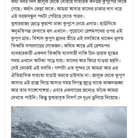
কর্মা খবর দিল জালুক থেকে বেরিয়ে সামরিক কনভয় কুপুপের দিকে
গেছে। অর্থাৎ কেল্লা ফতে। আমরা আবার তাদের চাকার দাগ ধরে
এই বরফসঙ্কুল পথটা পেরিয়ে যেতে পারব।
তুষাররাজ্য ছেড়ে কুয়াশা ঢাকা কুপুপে নেমে এলাম। ছাউনিতে
অনুমতিপত্র দেখাতে হল এখানে। পুরোনো রেশমপথের ওপর এই
কুপুপ গ্রাম। বিশাল কুপুপ হ্রদের তীরে এই বসতিতে থাকেন মূলত
তিব্বতি সম্প্রদায়ের লোকজন। কথিত আছে এই রেশমপথ
ব্যবহারকারী একদল তিব্বতি ব্যবসায়ী নাকি চিন-ভারত যুদ্ধের
সময় এখানে আটকা পড়ে যায়। তাদের আর ফিরে যাওয়া হয়নি।
সেই থেকেই এই বসতি। গল্পটা এত সুন্দর যে আমরা আর এর
ঐতিহাসিক সত্যতা যাচাই করতে চাইলাম না। জালুক থেকে কুপুপ
আসার এই রাস্তা দিয়ে আসার সময় দিগন্ত জুড়ে থাকে কাঞ্চনজঙ্ঘা
আর তার সাঙ্গোপাঙ্গরা। এবার একবারের জন্যেও তাঁকে আমরা
দেখতে পাইনি। কিন্তু তুষারাবৃত নিসর্গ সে দুঃখ ভুলিয়ে দিয়েছে।