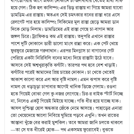
বাগডোগরার আগে একটা দোকানে চা-জলখাবার খেতেই মাথা সাফ
হয়ে গেল। ঠিক হল কালিম্পং-এর ভিড় রাস্তায় না গিয়ে আমরা যাবো
ডামডিম-এর রাস্তায়। অতএব সেই চমৎকার বনের রাস্তা ধরে এসে
রেলগেট পার হয়ে কালিম্পং সিকিমের মূল রাস্তা ছেড়ে আমরা ডান
দিকে মোড় নিলাম। ডামডিমের এই রাস্তা গেছে চা-বাগান আর
জঙ্গল চিরে। ট্র্যাফিকও কম এই রাস্তায়। তদুপরি এখানে রাস্তার
পাশে দুটি দোকানে ভারী ভালো মাংস রান্না করে। এক পেট খেয়ে
ফুরফুরে মেজাজে গরুবাথান। এরপর মিনগ্লাস চা বাগানের গেট
পেরিয়ে একটা নিরিবিলি বনের মধ্যে দিয়ে রাস্তাটা উঠে যাবে।
আসবে সেই অশ্বখুরাকৃতি ঝর্ণাটা। তারপর পথ হবে বেশ খাড়াই।
ঝর্ণাটার পরেই আমাদের প্রিয় চায়ের দোকান। চা খেতে খেতেই
আকাশ কালো করে এল আর বৃষ্টি নামল। এমন ঝপাস করে বৃষ্টি
নামল যে ধড়াচূড়া চাপাবার আগেই খানিক ভিজে গেলাম। রওনা
হতে গিয়েই বোঝা গেল কু-নজর লেগেছে। চির-র বাইক স্টার্ট নিচ্ছে
না, নিলেও একটু গিয়েই মিইয়ে যাচ্ছে। গতি ধীর হয়ে যাচ্ছে যাক।
আসল দুশ্চিন্তা হোল অন্ধকার জেঁকে নেমে আসছে। পাহাড়ের এনারা
তো খেয়েদেয়ে আলো নিবিয়ে ঘুমিয়ে পড়বে এখুনি। তখন রাতের
আস্তানা খুঁজে বের করাই মুশকিল। তবে আমরা জানি চলতে থাকলে
—তা সে যত ধীরেই হোক— পথ একসময় ফুরোবেই। বুঝতে