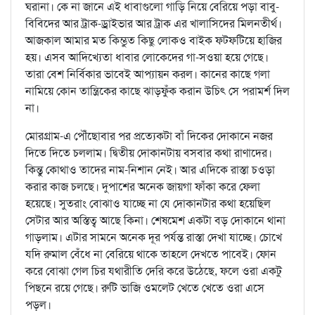
ঘরানা। কে না জানে এই ধাবাগুলো গাড়ি নিয়ে বেরিয়ে পড়া বাবু-
বিবিদের আর ট্রাক-ড্রাইভার আর ট্রাক এর খালাসিদের মিলনতীর্থ।
আজকাল আমার মত কিম্ভুত কিছু লোকও বাইক ফটফটিয়ে হাজির
হয়। এসব আদিখ্যেতা ধাবার লোকেদের গা-সওয়া হয়ে গেছে।
তারা বেশ নির্বিকার ভাবেই আপ্যায়ন করল। কানের কাছে গলা
নামিয়ে কোন তান্ত্রিকের কাছে ঝাড়ফুঁক করান উচিৎ সে পরামর্শ দিল
না।
মোরগ্রাম-এ পৌঁছোবার পর প্রত্যেকটা বাঁ দিকের দোকানে নজর
দিতে দিতে চললাম। দ্বিতীয় দোকানটায় বসবার কথা রাণাদের।
কিন্তু কোথাও তাদের নাম-নিশান নেই। আর এদিকে রাস্তা চওড়া
করার কাজ চলছে। দুপাশের অনেক জায়গা ফাঁকা করে ফেলা
হয়েছে। সুতরাং বোঝাও যাচ্ছে না যে দোকানটার কথা হয়েছিল
সেটার আর অস্তিত্ব আছে কিনা। শেষমেশ একটা বড় দোকানে থানা
গাড়লাম। এটার সামনে অনেক দূর পর্যন্ত রাস্তা দেখা যাচ্ছে। চোখে
যদি রুমাল বেঁধে না বেরিয়ে থাকে তাহলে দেখতে পাবেই। ফোন
করে বোঝা গেল চির যথারীতি দেরি করে উঠেছে, ফলে ওরা একটু
পিছনে রয়ে গেছে। রুটি ভাজি ওমলেট খেতে খেতে ওরা এসে
পড়ল।