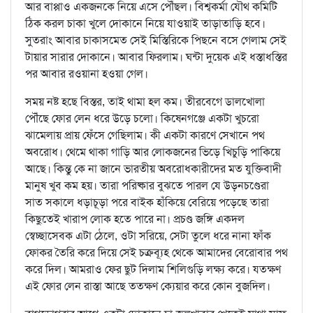
আর বাপ্পাও একজনকে নিয়ে এসে পৌঁছল। বিশ্বকর্মা যৌথ কমিটি
ঠিক করল চাকা খুলে দোকানে নিয়ে যাওয়াই তাড়াতাড়ি হবে।
সুতরাং আবার চাকাসমেত সেই মিস্তিরিকে পিছনে বসে গেলাম সেই
টায়ার সারার দোকানে। আবার ফিরলাম। ঘন্টা দুয়েক এই ধস্তাধস্তির
পর আবার রওয়ানা হওয়া গেল।
সময় নষ্ট হছে বিস্তর, তাই থামা হল কম। তীরবেগে ডালখোলা
পৌঁছে ফোর লেন ধরে উড়ে চলো। কিষেনগঞ্জে একটা খুচরো
ঝামেলায় প্রায় ফেঁসে গেছিলাম। কী একটা কারণে সেখানে পথ
অবরোধ। থেমে থাকা গাড়ি আর লোকজনের ভিড়ে খিচুড়ি পাকিয়ে
আছে। কিন্তু কে না জানে ভারতীয় অবরোধকারীদের মত যুক্তিবাদী
মানুষ খুব কম হয়। তারা পরিষ্কার বুঝতে পারল যে উড়নচণ্ডেরা
সাত সকালে ধড়াচূড়া পরে বাইক হাঁকিয়ে বেরিয়ে পড়েছে তারা
কিছুতেই খারাপ লোক হতে পারে না। প্রচণ্ড জঙ্গি একদল
স্বেচ্ছাসেবক এটা ঠেলে, ওটা সরিয়ে, সেটা তুলে ধরে নানা ফাঁক
ফোকর তৈরি করে দিয়ে সেই চক্রব্যূহ থেকে আমাদের বেরোবার পথ
করে দিল। আমরাও ফের ছুট দিলাম শিলিগুড়ি লক্ষ্য করে। যতক্ষণ
এই ফোর লেন রাস্তা আছে ততক্ষণ ক্যেয়ার করে কোন বুজদিল।