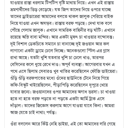
যাওয়ার রাস্তা ধরলাম টিপটিপ বৃষ্টি মাথায় নিয়ে। এখন এই রাস্তায়
ভ্রমণার্থীদের ভিড় বেড়েছে। যত জিপ তাদের নিয়ে ওপরে যাচ্ছে
তাদের ড্রাইভারেরা আমাদের বলতে থাকল জালুক পেরিয়ে বাইক
নিয়ে যাওয়া এখন অসম্ভব। রাস্তায় বরফ পড়ছে। দেখা যাক বলে
পৌঁছে গেলাম জালুক। এখানে সামরিক বাহিনীর বড় ঘাঁটি। এখানে
রয়েছে অস্লি বাবা মন্দির। আর একটা মুফৎ চা খাওয়ার বন্দোবস্ত।
দুই বিশাল ডেকচিতে সমানে চা বানাচ্ছে দুই জওয়ান আর কল
লাগানো একটা ড্রামে ঢেলে দিচ্ছে। অনেকগুলো স্টিল-এর গ্লাস
রাখা আছে। যতটা খুশি যতবার খুশি চা ঢেলে খাও, তারপর
বেসিনের কলে ধুয়ে রেখে দাও। অপূর্ব ব্যবস্থা। আগেরবার যখন এ
পথে এসে ছিলাম সেবারও খুব খাতির করেছিলেন ফৌজি ভাইয়েরা।
গুঁড়ি গুঁড়ি বরফপাতের মধ্যে ওঁদের ছাউনিতে টেনে নিয়ে গিয়ে
কফি-বিস্কুট খাইয়েছিলেন, পীড়াপিড়ি করেছিলেন দুপুরে খেয়ে
যাবার জন্যে। জওয়ানদের ওপর আমাদের অগাধ ভরসা। চা খাওয়া
হতে না হতে বরফ পড়তে না পড়তে একটা আর্মি ট্রাক এসে
দাঁড়াল। তাদের জিজ্ঞেস করলাম আগে যাওয়া যাবে কিনা। আমরা
আজ যেতে চাই নাথাং পর্যন্ত।
ওঁরা বললেন আরে কিঁউ নেহি ভাইয়া, এই তো আমাদের লরি গেছে