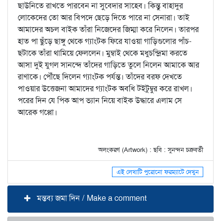
ছাউনিতে রাখতে পারবেন না সুবেদার সাহেব। কিন্তু বাহাদুর
লোকেদের তো আর বিপদে ছেড়ে দিতে পারে না সেনারা। তাই
আমাদের অচল বাইক তাঁরা নিজেদের জিম্মা করে নিলেন। তারপর
হাত পা ছুঁড়ে ছাঙ্গু থেকে গ্যাংটক ফিরে যাওয়া গাড়িগুলোর পাঁচ-
ছটাকে তাঁরা থামিয়ে ফেললেন। মুম্বাই থেকে মধুচন্দ্রিমা করতে
আসা দুই যুগল সানন্দে তাঁদের গাড়িতে তুলে নিলেন আমাকে আর
রাণাকে। পৌঁছে দিলেন গ্যাংটক পর্যন্ত। তাঁদের বরফ দেখতে
পাওয়ার উত্তেজনা আমাদের গ্যাংটক অবধি টইটুম্বুর করে রাখল।
পরের দিন যে পিক আপ ভ্যান নিয়ে বাইক উদ্ধারে এলাম সে
আরেক গপ্পো।
অলংকরণ (Artwork) : ছবি : সুনন্দন চক্রবর্তী
এই লেখাটি পুরোনো ফরম্যাটে দেখুন
মন্তব্য জমা দিন / Make a comment