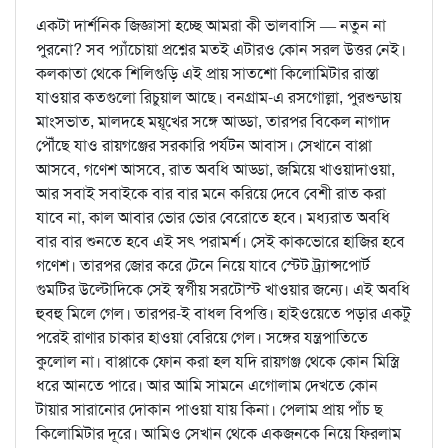
একটা দার্শনিক জিজ্ঞাসা হচ্ছে আমরা কী ভালবাসি — নতুন না
পুরনো? সব প্যাঁচোয়া প্রশ্নের মতই এটারও কোন সরল উত্তর নেই।
কলকাতা থেকে শিলিগুড়ি এই প্রায় সাতশো কিলোমিটার রাস্তা
যাওয়ার কতগুলো রিচুয়াল আছে। বনগ্রাম-এ রসগোল্লা, পুরশুন্ডায়
মাংসভাত, মালদহে ময়ূখের সঙ্গে আড্ডা, তারপর বিকেল নাগাদ
পৌঁছে যাও রায়গঞ্জের সরকারি পর্যটন আবাস। সেখানে বাপ্পা
আসবে, গণেশ আসবে, রাত অবধি আড্ডা, জমিয়ে খাওয়াদাওয়া,
আর সবাই সবাইকে বার বার মনে করিয়ে দেবে বেশী রাত করা
যাবে না, কাল আবার ভোর ভোর বেরোতে হবে। মধ্যরাত অবধি
বার বার শুনতে হবে এই সৎ পরামর্শ। সেই কাকভোরে হাজির হবে
গণেশ। তারপর জোর করে টেনে নিয়ে যাবে স্টেট ট্র্যান্সপোর্ট
গুমটির উল্টোদিকে সেই স্বর্গীয় সরটোস্ট খাওয়ার জন্যে। এই অবধি
হুবহু মিলে গেল। তারপর-ই বাধল বিপত্তি। হাইওয়েতে পড়ার একটু
পরেই রাণার চাকার হাওয়া বেরিয়ে গেল। সঙ্গের যন্ত্রপাতিতে
কুলোল না। বাপ্পাকে ফোন করা হল যদি রায়গঞ্জ থেকে কোন মিস্ত্রি
ধরে আনতে পারে। আর আমি সামনে এগোলাম দেখতে কোন
টায়ার সারানোর দোকান পাওয়া যায় কিনা। পেলাম প্রায় পাঁচ ছ
কিলোমিটার দূরে। আমিও সেখান থেকে একজনকে নিয়ে ফিরলাম