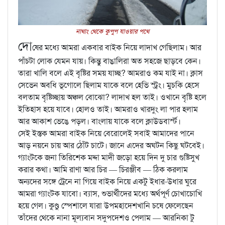
নাথাং থেকে কুপুপ যাওয়ার পথে
দো
ষের মধ্যে আমরা একবার বাইক নিয়ে লাদাখ গেছিলাম। আর
পাঁচটা লোক যেমন যায়। কিন্তু বাঙালিরা অত সহজে ছাড়বে কেন।
তারা খালি বলে এই বৃষ্টির সময় যাচ্ছ? আমরাও কম যাই না। ক্লাস
সেভেন অবধি ভূগোলে ছিলাম যাকে বলে হেভি স্ট্রং। মুচকি হেসে
বলতাম বৃষ্টিচ্ছায় অঞ্চল বোঝো? লাদাখ হল তাই। ওখানে বৃষ্টি হলে
ইতিহাস হয়ে যাবে। হোলও তাই। আমরাও খারদুং লা পার হলাম
আর আকাশ ভেঙে পড়ল। বাংলায় যাকে বলে ক্লাউডবার্স্ট।
সেই ইস্তক আমরা বাইক নিয়ে বেরোলেই সবাই আমাদের পানে
আড় নয়নে চায় আর ঠোঁট চাটে। জানে এদের অঘটন কিছু ঘটবেই।
গ্যাংটকে জনা তিরিশেক মদ্দা মাদী জড়ো হয়ে দিন দু চার গুষ্টিসুখ
করার কথা। আমি রাণা আর চির — চিরঞ্জীব — ঠিক করলাম
অন্যদের সঙ্গে ট্রেনে না গিয়ে বাইক নিয়ে একটু ইধার-উধার ঘুরে
আমরা গ্যাংটক যাবো। ব্যাস, শুভার্থীদের মধ্যে অর্থপূর্ণ চোখাচোখি
হয়ে গেল। কুণ্ডু স্পেশালে যারা উপমহাদেশখানি চষে ফেলেছেন
তাঁদের থেকে নানা মূল্যবান সদুপদেশও পেলাম — আরনিকা টু