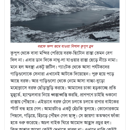
বরফে অল্প জমে যাওয়া বিশাল কুপুপ হ্রদ
কুপুপ থেকে বাবা মন্দির পেরিয়ে বরফ-ছিটোন রাস্তা তেমন বেগ
দিল না। এবার ডান দিকে নাথু-লা যাওয়ার রাস্তা ছেড়ে নীচে নামা।
মনে হল অবস্থা একটু জটিল। গ্যাংটক থেকে আসা পর্যটকদের
গাড়িগুলোকে সেনারা এখানেই আটকে দিয়েছেন। পুরু হয়ে পড়ে
আছে বরফ। আর গাড়িগুলো থেকে নেমে আসা বাচ্চা-বুড়ো
মহোল্লাসে বরফ ছোঁড়াছুড়ি করছে। আমাদের চাকা হড়কাচ্ছে প্রতি
মুহূর্তে, হ্যান্ডলবার নিয়ে ধ্বস্তাধ্বস্তি করছি, প্রাণপণে চাইছি শুকনো
রাস্তায় পৌঁছতে। এইভাবে বরফ ঠেলে চলতে চলতে রাণার বাইকের
স্টার্ট বন্ধ হয়ে গেল। আমারটাও একটু হেঁচকি তুলছে। কোনোরকমে
পিছলে, গড়িয়ে, হিঁচড়ে পৌঁছন গেল ছাঙ্গু। সে জায়গা ততক্ষণে ফাঁকা
হতে শুরু করেছে। অচল বাইক ঘিরে আমোদ আহ্লাদ প্রচুর হল।
কিন্তু আশার আলো কেউই দেখাতে পারল না। ওখানে নাকি কেউই