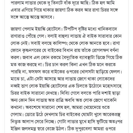
পারলাম লাভার থেকে দু তিনটে বাঁক দূরে আছি। ঠিক হল আমি
এবার এগিয়ে গিয়ে থাকার জায়গা ঠিক করব আর রাণা চিরর সঙ্গে
সঙ্গে আস্তে আস্তে আসবে।
জায়গা পেলাম ইয়াঙ্কি হোটেলে। টিপটিপ বৃষ্টির মধ্যে খানিকবাদে
রাণারাও পৌঁছে গেল। বলাই বাহুল্য লাভায় ঐ বাইক সারাবার কোন
লোক নেই। সবাই বলছে কালিম্পং থেকে লোক আনতে হবে। রাণা
ফোনে কৃষ্ণনগরের যে বাইকের বিধান রায় তাঁকে রোগলক্ষণ বর্ণনা
করল। জবাব এল কোন রকমে বৈদ্যুতিক ব্যাবস্থাটা ভিজে গিয়ে ঠিক
মত কাজ করছে না। চির চান করল কিনা এখন ঠিক মনে করতে
পারছি না, ফসফস করে বাইকের ওপরের খোলসটা ছাড়িয়ে ফেলল।
মাঝে চা, এটা-সেটা আসছে আর লাভায় জেগে থাকা লোকেদের
নব্বই ভাগ লোক ইয়াঙ্কি হোটেলের এক চিলতে উঠোনে মহোৎসাহে
চিরর বাইক সারানো দেখছে। দিব্যি গেলে বলতে পারি দশাই ছাড়া
অন্য কোন দিন লাভায় অত রাত্রি অবধি অত লোক জেগে থাকেনি
কখনো। অবশেষে সারানো শেষ হল, আমরা খেয়েদেয়ে শুতে
গেলাম। ভোরে উঠে দেখলাম চির বাইকের ঘোমটা খুলে আরেকপ্রস্থ
নিভৃত আলাপ সেরে নিচ্ছে। গোটা লাভার মুখে হাসি ফুটিয়ে অতঃপর
ইঞ্জিন জলদমন্ত্র স্বরে বেজে উঠল। ঠিক দুপুরবেলা আমরা ওপরে