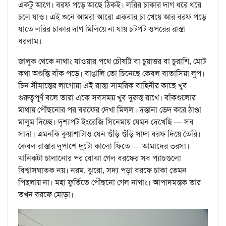
একটু আগে। বরফ পড়ে আছে ঠিকই। লরির চাকার দাগ ধরে ধরে
চলে যাও। এই শুনে আমরা আরো একবার চা খেয়ে আর বরফ পড়ে
যাতে লরির চাকার দাগ মিলিয়ে না যায় চটপট ওপরের রাস্তা
ধরলাম।
জালুক থেকে নাথাং যাওয়ার পথে চৌষট্টি বা চুয়াত্তর বা চুরাশি, মোট
কথা অগুন্তি বাঁক পড়ে। বাঙালি তো চিনেছে কেবল বাতাসিয়া লুপ।
চিন সীমান্তের লাগোয়া এই রাস্তা সামরিক বাহিনীর কাছে খুব
গুরুত্বপূর্ণ বলে তারা একে সবসময় খুব দুরুস্ত রাখে। বাঁকগুলোর
মাথায় পৌঁছনোর পর বরফের দেখা মিলল। দস্তানা ভেদ করে ঠাণ্ডা
মালুম দিচ্ছে। দৃশ্যপট ইংরেজি সিনেমায় যেমন দেখেছি — সব
সাদা। এমনকি কুয়াশাটাও যেন গুঁড়ি গুঁড়ি সাদা বরফ দিয়ে তৈরি।
কেবল রাস্তার দু্পাশে দুটো কালো ফিতে — আমাদের ভরসা।
খানিকটা চালানোর পর বোঝা গেল বরফের সব প্যাচগুলো
বিশ্বাসঘাতক নয়। নরম, ঝুরো, সদ্য পড়া বরফে চাকা তেমন
পিছলায় না। মহা ফুর্তিতে পৌঁছনো গেল নাথাং। আপাদমস্তক তার
তখন বরফে মোড়া।