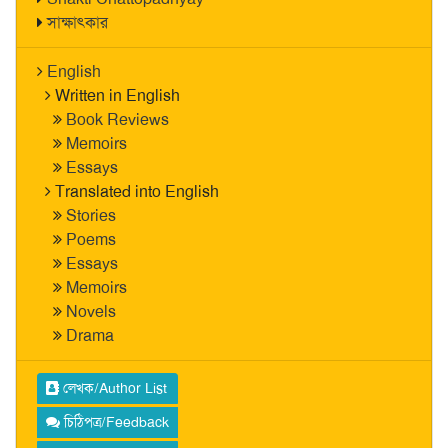
সাক্ষাৎকার
English
Written in English
Book Reviews
Memoirs
Essays
Translated into English
Stories
Poems
Essays
Memoirs
Novels
Drama
লেখক/Author List
চিঠিপত্র/Feedback