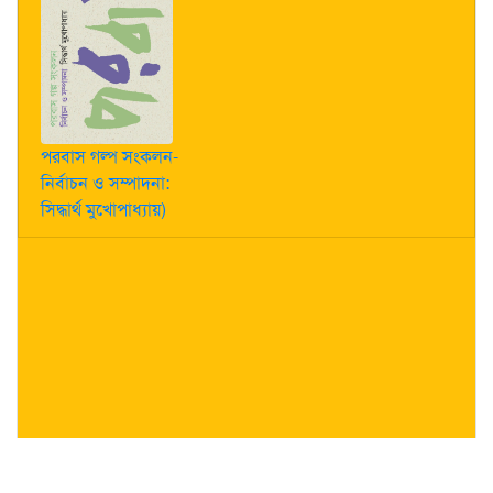
পরবাস গল্প সংকলন-
নির্বাচন ও সম্পাদনা:
সিদ্ধার্থ মুখোপাধ্যায়)