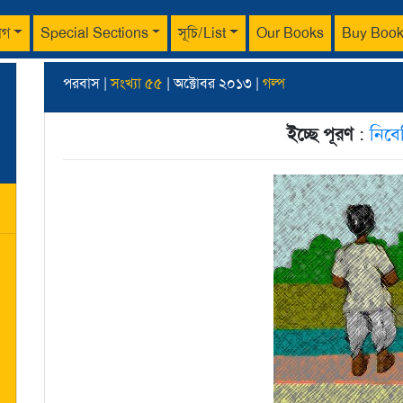
াগ
Special Sections
সূচি/List
Our Books
Buy Boo
পরবাস |
সংখ্যা ৫৫
| অক্টোবর ২০১৩ |
গল্প
ইচ্ছে পূরণ
:
নিবে