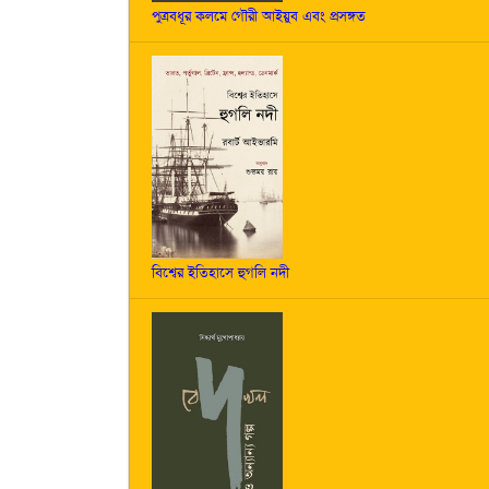
পুত্রবধূর কলমে গৌরী আইয়ুব এবং প্রসঙ্গত
বিশ্বের ইতিহাসে হুগলি নদী