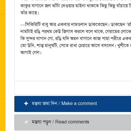
কাকুর বাগানে জল ঝাঁটা দেওয়ার মাইনা থাকতে কিছু কিছু বাঁচায়ে চি
তাঁর কাছে।
—সিকিরিটি বাবু আর একবার নামগুলান ডাকতেছেন। ডাকছেন ‘র
নামটাই রঙি পরথম কেউ জিগাস করলে বলে থাকে, গেরামের লোকে, চি
কি সুন্দর বাগান গো, রঙি যদি অমন বাগানে কাজ পায়! পরীরে 
তো উনি, শান্ত মানুষটি, পেতে রাখা চেয়ারে আসে বসলেন। খুশীত
আগাই গেল।
মন্তব্য জমা দিন / Make a comment
মন্তব্য পড়ুন / Read comments