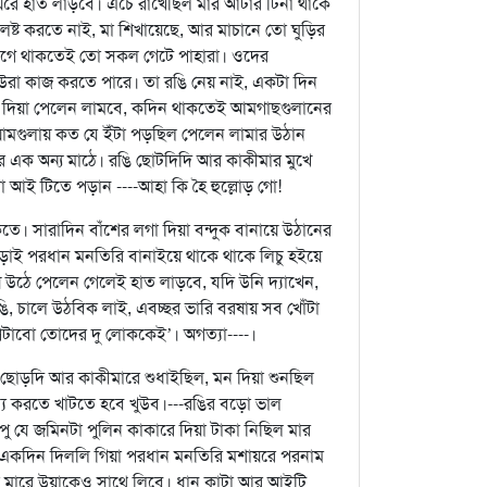
য়রে হাত লাড়বে। এঁচে রাখেছিল মার আটার টিনা থাকে
 লষ্ট করতে নাই, মা শিখায়েছে, আর মাচানে তো ঘুড়ির
িন আগে থাকতেই তো সকল গেটে পাহারা। ওদের
 উরা কাজ করতে পারে। তা রঙি নেয় নাই, একটা দিন
খা দিয়া পেলেন লামবে, কদিন থাকতেই আমগাছগুলানের
ামগুলায় কত যে ইঁটা পড়ছিল পেলেন লামার উঠান
র এক অন্য মাঠে। রঙি ছোটদিদি আর কাকীমার মুখে
আই টিতে পড়ান ----আহা কি হৈ হুল্লোড় গো!
ে। সারাদিন বাঁশের লগা দিয়া বন্দুক বানায়ে উঠানের
 জড়াই পরধান মনতিরি বানাইয়ে থাকে থাকে লিচু হইয়ে
য় উঠে পেলেন গেলেই হাত লাড়বে, যদি উনি দ্যাখেন,
রঙি, চালে উঠবিক লাই, এবচ্ছর ভারি বরষায় সব খোঁটা
টাবো তোদের দু লোককেই’। অগত্যা----।
 ছোড়দি আর কাকীমারে শুধাইছিল, মন দিয়া শুনছিল
ত্যি করতে খাটতে হবে খুউব।---রঙির বড়ো ভাল
পু যে জমিনটা পুলিন কাকারে দিয়া টাকা নিছিল মার
 একদিন দিললি গিয়া পরধান মনতিরি মশায়রে পরনাম
া মারে উয়াকেও সাথে লিবে। ধান কাটা আর আইটি