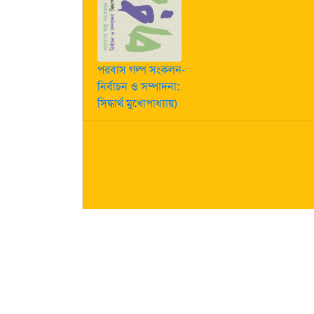
পরবাস গল্প সংকলন-
নির্বাচন ও সম্পাদনা:
সিদ্ধার্থ মুখোপাধ্যায়)
কীভাবে লেখা পাঠাবেন তা জানতে
এখানে ক্লিক করুন
| "পরবাস"-এ
নিজস্ব। তজ্জনিত কোন ক্ষয়ক্ষতির জন্য "পরবাস"-এর প্রকাশক 
About Us