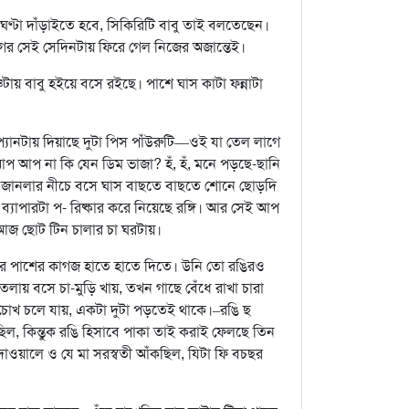
্টা দাঁড়াইতে হবে, সিকিরিটি বাবু তাই বলতেছেন।
র আগের সেই সেদিনটায় ফিরে গেল নিজের অজান্তেই।
ায় বাবু হইয়ে বসে রইছে। পাশে ঘাস কাটা ফন্নাটা
যানটায় দিয়াছে দুটা পিস পাঁউরুটি—ওই যা তেল লাগে
আপ না কি যেন ডিম ভাজা? হঁ, হঁ, মনে পড়ছে-ছানি
ক জানলার নীচে বসে ঘাস বাছতে বাছতে শোনে ছোড়দি
্যাপারটা প- রিষ্কার করে নিয়েছে রঙ্গি। আর সেই আপ
 আজ ছোট টিন চালার চা ঘরটায়।
 পাশের কাগজ হাতে হাতে দিতে। উনি তো রঙিরও
ায় বসে চা-মুড়ি খায়, তখন গাছে বেঁধে রাখা চারা
 চোখ চলে যায়, একটা দুটা পড়তেই থাকে।–রঙি ছ
িল, কিন্তুক রঙি হিসাবে পাকা তাই করাই ফেলছে তিন
র দাওয়ালে ও যে মা সরস্বতী আঁকছিল, যিটা ফি বচছর