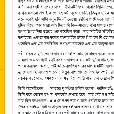
রঙির বড় সাধ হইছিল লাল, লীল ঝান্ডা হাতে পরধান মনতিরি মশা
আটা নিয়া লেই বানায়ে রাখবে, এট্টুখানই লিবে। খাবার জিনিস তো,
কাগজ সরানো রাখাই আছে বিশ্বকর্মা পূজোর জন্যি। কিন্তুক দুদ
অনেককেই ছবি সাঁটা হলুদ টিকেট দেওয়া হইছিল গেটে ঢুকে যাতে
ছুটিই নিছে। আর সারা আই টিতে সি কি---সাজের ঘটা! মাথায় পা
মাথার উপর দিয়া উড়তে শুরু করেছিল তারা। আর আইটির ইস্টিডিয়
বানাইতে! এক জাগায় বরষার কাদায় ইঁটা জাঁকে গিয়া হল নি তো আ
শুনেছিল এক এক মনতিরির দেখাশুনা করবেক এক এক কাকুরা যারা 
পরী, রঙির ভাইটা তো খেলার ধরনটাই পাল্টাই ফেলছিল কদিনা থাকত
এ মাথা ও মাথা গ্যাট ম্যাট করে চালছিল আর একটা খুঁটায় গামছা
প্রনাম করছিল। অরা দু ভাই আঁচে রাখছিল ঘরের চালায় মইটা লাগা
দ্যাখে তো ফ্যালতেও পারেন! কিন্তুক বাপু শাসায়ে রাখছিল-‘পরী, 
লড়বড় করতেছে, এখনও লতুন খড় দিতে পারি নাই, চাল ভাঙলে পি
তিনি আসেছিলেন—। মাতরো দু ঘণ্টার জন্যিই হবেক। পরদিন রঙি
তিনি বলে গেছেন স্বপ্ন স- কলকেই দেখতে হবে। আর সেই স্বপ্ন স
লাগেছিল কথাগুলান। ও-ও যে স্বপন দ্যাখে, মনে ওর ইচ্ছে জাগে বা
ঔষদ বানাইতে সিটা ও ছাড়ান করবেই আর তারপর মাথা উঁচা করি
করে আসবে। ঠিক ঠিক পারবে। পরী যদি ঘুমের ঘোরে বেশি লাথ ন