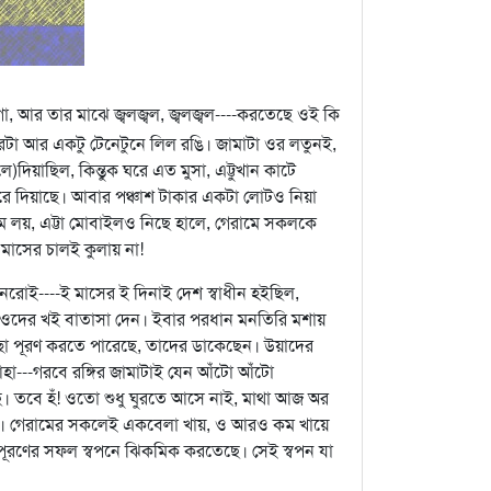
গো, আর তার মাঝে জ্বলজ্বল, জ্বলজ্বল----করতেছে ওই কি
রটা আর একটু টেনেটুনে লিল রঙি। জামাটা ওর লতুনই,
য়াছিল, কিন্তুক ঘরে এত মুসা, এট্টুখান কাটে
ারে দিয়াছে। আবার পঞ্চাশ টাকার একটা লোটও নিয়া
 কম লয়, এট্টা মোবাইলও নিছে হালে, গেরামে সকলকে
 মাসের চালই কুলায় না!
েরোই----ই মাসের ই দিনাই দেশ স্বাধীন হইছিল,
ণি ওদের খই বাতাসা দেন। ইবার পরধান মনতিরি মশায়
্ছা পূরণ করতে পারেছে, তাদের ডাকেছেন। উয়াদের
---গরবে রঙ্গির জামাটাই যেন আঁটো আঁটো
 তবে হঁ! ওতো শুধু ঘুরতে আসে নাই, মাথা আজ অর
ছে। গেরামের সকলেই একবেলা খায়, ও আরও কম খায়ে
া পূরণের সফল স্বপনে ঝিকমিক করতেছে। সেই স্বপন যা