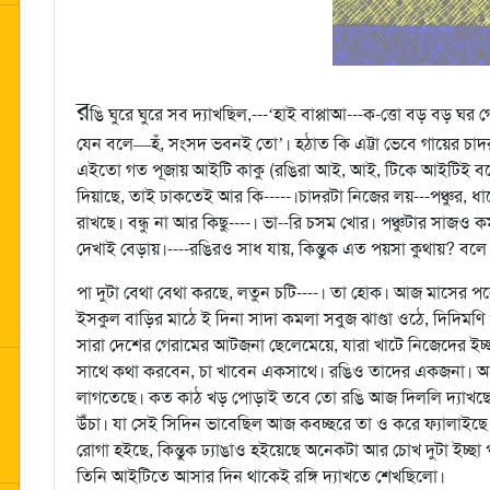
র
ঙি ঘুরে ঘুরে সব দ্যাখছিল,---‘হাই বাপ্পাআ---ক-ত্তো বড় বড় ঘর 
যেন বলে—হঁ, সংসদ ভবনই তো’। হঠাত কি এট্টা ভেবে গায়ের চাদ
এইতো গত পূজায় আইটি কাকু (রঙিরা আই, আই, টিকে আইটিই বলে)দি
দিয়াছে, তাই ঢাকতেই আর কি-----।চাদরটা নিজের লয়---পঞ্চুর, ধ
রাখছে। বন্ধু না আর কিছু----। ভা--রি চসম খোর। পঞ্চুটার সাজও
দেখাই বেড়ায়।----রঙিরও সাধ যায়, কিন্তুক এত পয়সা কুথায়? বলে
পা দুটা বেথা বেথা করছে, লতুন চটি----। তা হোক। আজ মাসের পন
ইসকুল বাড়ির মাঠে ই দিনা সাদা কমলা সবুজ ঝাণ্ডা ওঠে, দিদিম
সারা দেশের গেরামের আটজনা ছেলেমেয়ে, যারা খাটে নিজেদের ইচ
সাথে কথা করবেন, চা খাবেন একসাথে। রঙিও তাদের একজনা। আহা
লাগতেছে। কত কাঠ খড় পোড়াই তবে তো রঙি আজ দিললি দ্যাখছে।
উঁচা। যা সেই সিদিন ভাবেছিল আজ কবচ্ছরে তা ও করে ফ্যালাই
রোগা হইছে, কিন্তুক ঢ্যাঙাও হইয়েছে অনেকটা আর চোখ দুটা ইচ্ছ
তিনি আইটিতে আসার দিন থাকেই রঙ্গি দ্যাখতে শেখছিলো।