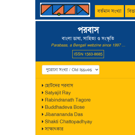
বর্তমান সংখ্যা
বিভ
পরবাস
বাংলা ভাষা, সাহিত্য ও সংস্কৃতি
Parabaas, a Bengali webzine since 1997 ...
ISSN 1563-8685
ছোটদের পরবাস
Satyajit Ray
Rabindranath Tagore
Buddhadeva Bose
Jibanananda Das
Shakti Chattopadhyay
সাক্ষাৎকার