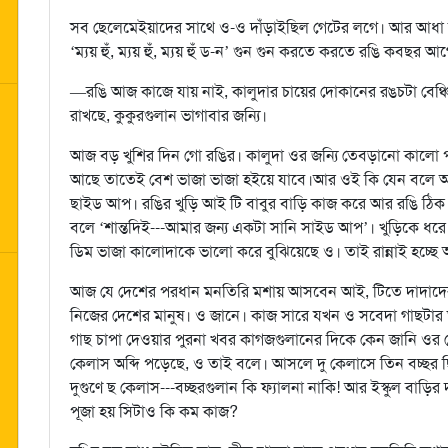
সব ছেলেমেইয়াদের সাথে ও-ও দাঁড়াইছিল গেটের লগে। আর আধা ঘণ
‘ম্যয় হুঁ, ম্যয় হুঁ, ম্যয় হুঁ ড-ন’ গুন গুন করতে করতে রঙি কবছ
—রঙি আজ কাজে যায় নাই, কালুদার চায়ের দোকানের রঙচটা বেঞ্চিট
রাখছে, কুকুরগুলান ভাগাবার জন্যি।
আজ বড় খুশির দিন গো রঙির। কালুদা ওর জন্যি তেবড়ানো কালো প্
আছে তাতেই বেশ ভাজা ভাজা হইয়ে যাবে।আর ওই কি যেন বলে আপ 
ছাইড আপ। রঙির খুড়ি আই টি বাবুর বাড়ি কাজ করে আর রঙি ঠি
বলে ‘শান্তদিই---আমার জন্য একটা সানি সাইড আপ’। খুড়িকে ধরে ব
ডিম ভাজা কালোদাকে ভালো করে বুঝিয়েছে ও। তাই রান্নাই হচ্ছে
আজ যে দেশের পরধান মনতিরি মশায় আসবেন আই, টিতে দাদাদের
নিজের দেশের মানুষ। ও জানে। কাজ সারে যখন ও সবেদা গাছটার তল
গাছ চাপা দেওয়ার পুরনা খবর কাগজগুলানের দিকে কেন জানি ওর
কেলাস অব্দি পড়েছে, ও তাই বলে। আসলে দু কেলাসে তিন বচ্ছর ছ
দুগুণে ছ কেলাস---বচ্ছরগুলান কি ফ্যালনা নাকি! আর ইস্কুল বাড়ি
পূজা হয় সিটাও কি কম কাজ?