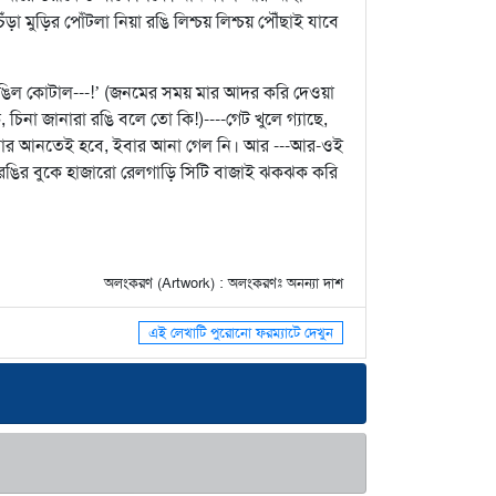
ঁড়া মুড়ির পোঁটলা নিয়া রঙি লিশ্চয় লিশ্চয় পৌঁছাই যাবে
ঙিল কোটাল---!’ (জনমের সময় মার আদর করি দেওয়া
না জানারা রঙি বলে তো কি!)----গেট খুলে গ্যাছে,
একবার আনতেই হবে, ইবার আনা গেল নি। আর ---আর-ওই
ে রঙির বুকে হাজারো রেলগাড়ি সিটি বাজাই ঝকঝক করি
অলংকরণ (Artwork) : অলংকরণঃ অনন্যা দাশ
এই লেখাটি পুরোনো ফরম্যাটে দেখুন