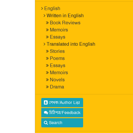
English
Written in English
Book Reviews
Memoirs
Essays
Translated into English
Stories
Poems
Essays
Memoirs
Novels
Drama
লেখক/Author List
চিঠিপত্র/Feedback
Search