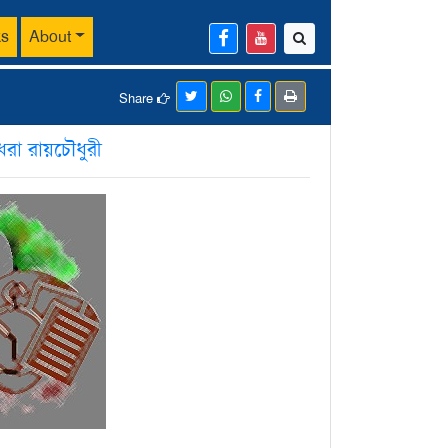
ks
About
Share
রা রায়চৌধুরী