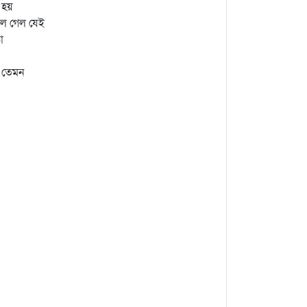
 হয়
িলে গেল যেই
া
ি তেমন