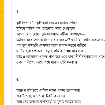
৪
তুই পিশাচিনী, তুই রাস্তা চলতে কোথায় পৌঁছস
দুদিকে অন্তিম গান, হাহাকার, শহর-পোড়ানো
কালো, মন্দ ধোঁয়া, তুই মাঝখানে হাঁটিস, অধোমুখ—
তোরও তবে কোনওখানে যাবার রয়েছে? কষ্ট? হ্যাঁ কষ্টও রয়েছে অ
গাঢ় ভূত কষ্টগুলি সেসময়ে ঝুলে থাকত অন্তরে বাহিরে
খাটের ছপ্পরে থাকত নরমুণ্ড, কচি কচি অন্ধকার রাত
রাত্রিও ঝোলানো থাকত পাক হয়ে শুয়ে থাকা দীর্ঘ মনখারাপের পাশে
কোলবালিশের কাছে শুয়ে থাকত ভারি মনস্তাপ
৫
তারপর তুই উঠে যেতিস নতুন একটা ভালবাসায়
একটি লাল, অসন্দিগ্ধ, টকটকে প্রণয়ে
আর সেই হৃদয়ের কথাবার্তা যা মূলত আত্মরতিময়