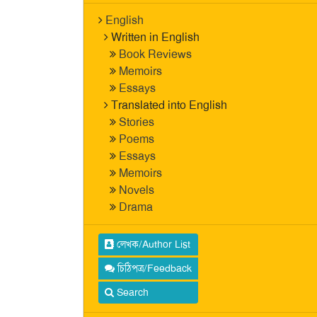
English
Written in English
Book Reviews
Memoirs
Essays
Translated into English
Stories
Poems
Essays
Memoirs
Novels
Drama
লেখক/Author List
চিঠিপত্র/Feedback
Search