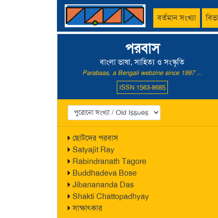
বর্তমান সংখ্যা
বিভ
পরবাস
বাংলা ভাষা, সাহিত্য ও সংস্কৃতি
Parabaas, a Bengali webzine since 1997 ...
ISSN 1563-8685
ছোটদের পরবাস
Satyajit Ray
Rabindranath Tagore
Buddhadeva Bose
Jibanananda Das
Shakti Chattopadhyay
সাক্ষাৎকার