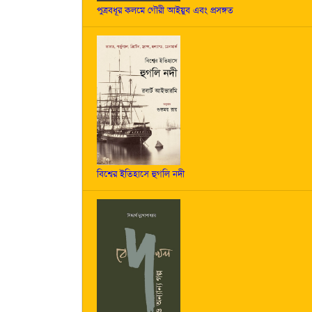
পুত্রবধূর কলমে গৌরী আইয়ুব এবং প্রসঙ্গত
বিশ্বের ইতিহাসে হুগলি নদী