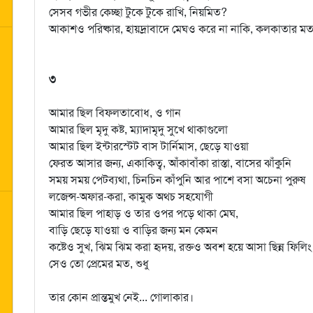
সেসব গভীর কেচ্ছা টুকে টুকে রাখি, নিয়মিত?
আকাশও পরিষ্কার, হায়দ্রাবাদে মেঘও করে না নাকি, কলকাতার ম
৩
আমার ছিল বিফলতাবোধ, ও গান
আমার ছিল মৃদু কষ্ট, ম্যাদামৃদু সুখে থাকাগুলো
আমার ছিল ইন্টারস্টেট বাস টার্নিমাস, ছেড়ে যাওয়া
ফেরত আসার জন্য, একাকিত্ব, আঁকাবাঁকা রাস্তা, বাসের ঝাঁকুনি
সময় সময় পেটব্যথা, চিনচিন কাঁপুনি আর পাশে বসা অচেনা পুরুষ
লজেন্স-অফার-করা, কামুক অথচ সহযোগী
আমার ছিল পাহাড় ও তার ওপর পড়ে থাকা মেঘ,
বাড়ি ছেড়ে যাওয়া ও বাড়ির জন্য মন কেমন
কষ্টেও সুখ, ঝিম ঝিম করা হৃদয়, রক্তও অবশ হয়ে আসা ছিন্ন ফিলিং 
সেও তো প্রেমের মত, শুধু
তার কোন প্রান্তমুখ নেই... গোলাকার।