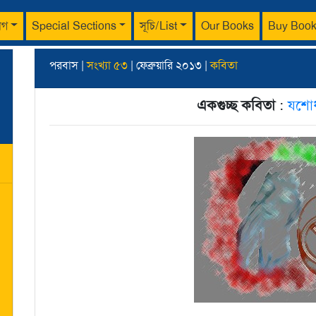
াগ
Special Sections
সূচি/List
Our Books
Buy Boo
পরবাস |
সংখ্যা ৫৩
| ফেব্রুয়ারি ২০১৩ |
কবিতা
একগুচ্ছ কবিতা
:
যশোধ