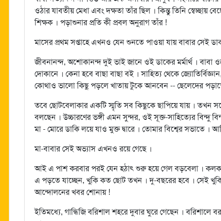
ওঠার যাবতীয় মেধা এবং দক্ষতা তাঁর ছিল । কিন্তু তিনি স্বেচ্ছায় বে
শিক্ষক । পড়াশুনার প্রতি কী প্রবল অনুরাগ তাঁর !
মাসের প্রথম সপ্তাহে এখনও যেন শুনতে পাওয়া যায় বাবার সেই ডাক
জীবনানন্দ, অশোকানন্দ দুই ভাই জানে ওই ডাকের মর্মার্থ । বাবা
দোকানে । কেনা হবে বাছা বাছা বই । সাহিত্য থেকে জ্যোতির্বিজ্ঞা
কোথাও ভালো কিছু পড়লে খাতায় টুকে আনবেন -- ছেলেদের পড়াত
তবে ছোটবেলাকার একটি স্মৃতি সব কিছুকে ছাপিয়ে যায় । তখন সবে 
বলছেন । উচ্চারণের ভঙ্গী এমন সুন্দর, ওই সূক্ত-সাহিত্যের বিন্দু
মা - মোরে ডাকি লয়ে যাও মুক্ত দ্বারে । তোমার বিশ্বের সভাতে । আজ
মা-বাবার সেই অভ্যাস এখনও রয়ে গেছে ।
আই এ পাশ করবার পরই যেন হঠাৎ শুরু হয়ে গেল বড়বেলা । কলকাতা
এ পড়তে যাচ্ছেন, খুকি কত ছোট তখন । দু-বছরের হবে । সেই খুকি
আন্দোলনের খবর শোনায় !
ইতিমধ্যে, গান্ধিজি বরিশাল শহরে দুবার ঘুরে গেছেন । বরিশালে ব