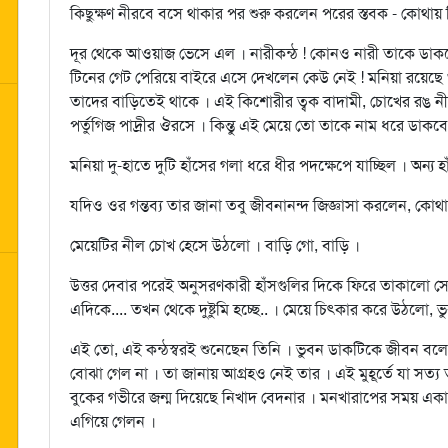
কিছুক্ষণ নীরবে বসে থাকার পর শুরু করলেন পরের স্তবক - কোথায়
দূর থেকে আওয়াজ ভেসে এল । নারীকন্ঠ ! কোনও নারী তাকে ডাক
টিনের গেট পেরিয়ে বাইরে এসে দেখলেন কেউ নেই ! মনিয়া রয়েছে
তাদের বাড়িতেই থাকে । এই কিশোরীর ত্বক বাদামী, চোখের রঙ ন
পর্তুগিজ পাদ্রীর ঔরসে । কিন্তু এই মেয়ে তো তাকে নাম ধরে ডাকবে
মনিয়া দু-হাতে দুটি হাঁসের গলা ধরে ধীর পদক্ষেপে যাচ্ছিল । অন
যদিও ওর গন্তব্য তার জানা তবু জীবনানন্দ জিজ্ঞাসা করলেন, কোথ
মেয়েটির নীল চোখ হেসে উঠলো । বাড়ি গো, বাড়ি ।
উত্তর দেবার পরেই অনুসরণকারী হাঁসগুলির দিকে ফিরে তাকালো সে । 
এদিকে.... তখন থেকে দুষ্টুমি হচ্ছে.. । মেয়ে চিত্কার করে উঠলো, ভু
এই তো, এই কন্ঠস্বরই শুনেছেন তিনি । ভুবন ডাকটিকে জীবন বলে 
বোঝা গেল না । তা জানায় আগ্রহও নেই তার । এই মুহূর্তে যা সত
বুকের গভীরে জন্ম দিয়েছে নিখাদ বেদনার । মনখারাপের সময় একা হ
এগিয়ে গেলন ।