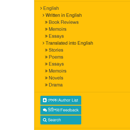
English
Written in English
Book Reviews
Memoirs
Essays
Translated into English
Stories
Poems
Essays
Memoirs
Novels
Drama
লেখক/Author List
চিঠিপত্র/Feedback
Search