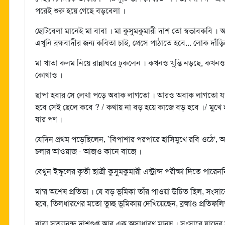
পরেই শুরু হয়ে গেছে বড়বেলা ।
ছোটবেলা মানেই মা বাবা । মা কুসুমকুমারী দাশ তো স্বভাবকবি
এখুনি ব্রহ্মবাদীর জন্য কবিতা চাই, প্রেসে পাঠাতে হবে... লোক দাঁড়ি
মা খাতা কলম নিয়ে রান্নাঘরে ঢুকলেন । কখনও খুন্তি নড়ছে, কখ
কোথাও ।
ছাপা হবার সে লেখা পড়ে অবাক লাগতো । আরও অবাক লাগতো য
হবে সেই ছেলে কবে ? / কথায় না বড় হয়ে কাজে বড় হবে ।/ মুখে 
যার পণ ।
যেদিন প্রথম পড়েছিলেন, `বিপাশার পরপারে হাসিমুখে রবি ওঠে',
চলার আওয়াজ - আজও কানে বাজে ।
বেথুন ইস্কুলের কৃতী ছাত্রী কুসুমকুমারী এন্ট্রান্স পরীক্ষা দিতে পা
মা'র অশেষ প্রতিভা । যে বড় ভূমিকা তাঁর পাওয়া উচিত ছিল, সংসারে
হবে, তিলধারণের মতো তুচ্ছ ভূমিকায় দেখিয়েছেন, ব্রহ্মাণ্ড প্রতিফ
বাবা সত্যানন্দ দাশগুপ্ত আর এক অসাধারণ মানুষ । সংসারে যাদের