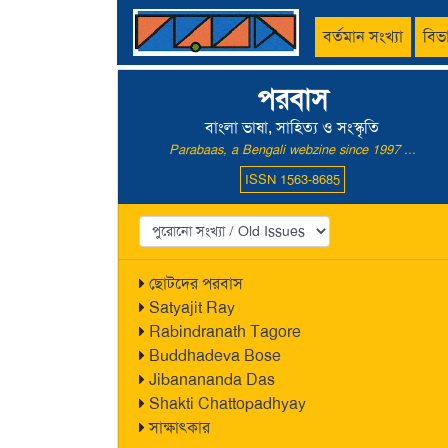
বর্তমান সংখ্যা
বিভ
পরবাস
বাংলা ভাষা, সাহিত্য ও সংস্কৃতি
Parabaas, a Bengali webzine since 1997 ...
ISSN 1563-8685
ছোটদের পরবাস
Satyajit Ray
Rabindranath Tagore
Buddhadeva Bose
Jibanananda Das
Shakti Chattopadhyay
সাক্ষাৎকার