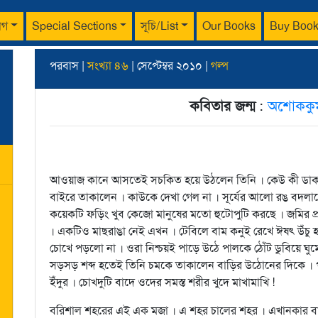
াগ
Special Sections
সূচি/List
Our Books
Buy Boo
পরবাস |
সংখ্যা ৪৬
| সেপ্টেম্বর ২০১০ |
গল্প
কবিতার জন্ম
:
অশোককুমা
আওয়াজ কানে আসতেই সচকিত হয়ে উঠলেন তিনি । কেউ কী ডাকল
বাইরে তাকালেন । কাউকে দেখা গেল না । সূর্যের আলো রঙ বদলাচ
কয়েকটি ফড়িং খুব কেজো মানুষের মতো হুটোপুটি করছে । জমির প্রা
। একটিও মাছরাঙা নেই এখন । টেবিলে বাম কনুই রেখে ঈষৎ উঁচু
চোখে পড়লো না । ওরা নিশ্চয়ই পাড়ে উঠে পালকে ঠোঁট ডুবিয়ে ঘুমো
সড়সড় শব্দ হতেই তিনি চমকে তাকালেন বাড়ির উঠোনের দিকে । পরিত
ইঁদুর । চোখদুটি বাদে ওদের সমস্ত শরীর খুদে মাখামাখি !
বরিশাল শহরের এই এক মজা । এ শহর চালের শহর । এখানকার বালাম চ