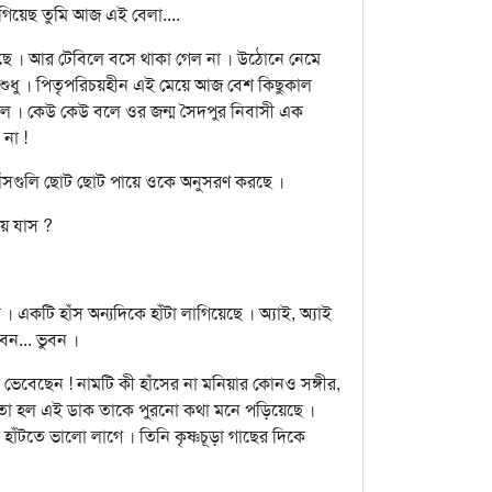
 গিয়েছ তুমি আজ এই বেলা....
ছে । আর টেবিলে বসে থাকা গেল না । উঠোনে নেমে
 শুধু । পিতৃপরিচয়হীন এই মেয়ে আজ বেশ কিছুকাল
ীল । কেউ কেউ বলে ওর জন্ম সৈদপুর নিবাসী এক
 না !
্য হাঁসগুলি ছোট ছোট পায়ে ওকে অনুসরণ করছে ।
ায় যাস ?
একটি হাঁস অন্যদিকে হাঁটা লাগিয়েছে । অ্যাই, অ্যাই
বন... ভুবন ।
ভেবেছেন ! নামটি কী হাঁসের না মনিয়ার কোনও সঙ্গীর,
্য তা হল এই ডাক তাকে পুরনো কথা মনে পড়িয়েছে ।
াঁটতে ভালো লাগে । তিনি কৃষ্ণচূড়া গাছের দিকে