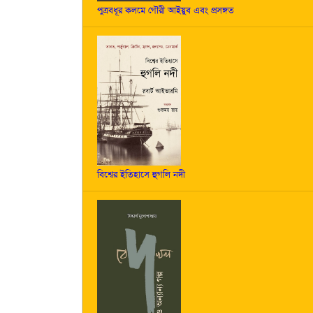
পুত্রবধূর কলমে গৌরী আইয়ুব এবং প্রসঙ্গত
বিশ্বের ইতিহাসে হুগলি নদী