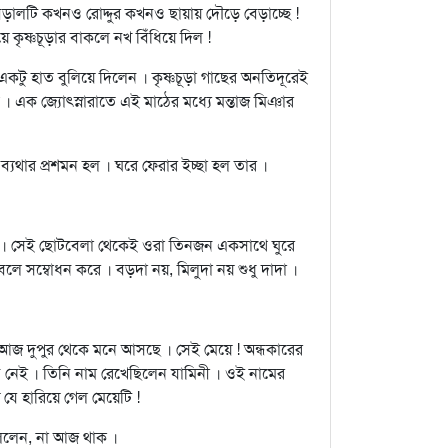
ালটি কখনও রোদ্দুর কখনও ছায়ায় দৌড়ে বেড়াচ্ছে !
ে কৃষ্ণচূড়ার বাকলে নখ বিঁধিয়ে দিল !
ু হাত বুলিয়ে দিলেন । কৃষ্ণচূড়া গাছের অনতিদূরেই
মাঠ । এক জ্যোত্স্নারাতে এই মাঠের মধ্যে মন্তাজ মিঞার
ব্যথার প্রশমন হল । ঘরে ফেরার ইচ্ছা হল তার ।
ভাব । সেই ছোটবেলা থেকেই ওরা তিনজন একসাথে ঘুরে
বলে সম্বোধন করে । বড়দা নয়, মিলুদা নয় শুধু দাদা ।
 আজ দুপুর থেকে মনে আসছে । সেই মেয়ে ! অন্ধকারের
নেই । তিনি নাম রেখেছিলেন যামিনী । ওই নামের
যে হারিয়ে গেল মেয়েটি !
বললেন, না আজ থাক ।