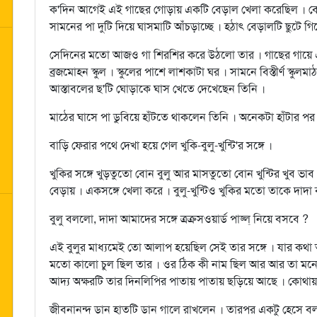
ক'দিন আগেই এই গাছের গোড়ায় একটি বেড়াল খেলা করেছিল । বেড়
সামনের পা দুটি দিয়ে ঘাসমাটি আঁচড়াচ্ছে । হঠাৎ বেড়ালটি ছুটে গিয়
সেদিনের মতো আজও গা শিরশির করে উঠলো তার । গাছের গায়ে একট
ব্রজমোহন স্কুল । স্কুলের পাশে লাশকাটা ঘর । সামনে বিস্তীর্ণ স্কুল
আস্তাবলের ছ'টি ঘোড়াকে ঘাস খেতে দেখেছেন তিনি ।
মাঠের ঘাসে পা ডুবিয়ে হাঁটতে থাকলেন তিনি । অনেকটা হাঁটার পর 
বাড়ি ফেরার পথে দেখা হয়ে গেল খুকি-বুলু-খুন্টি'র সঙ্গে ।
খুকির সঙ্গে খুড়তুতো বোন বুলু আর মাসতুতো বোন খুন্টির খুব 
বেড়ায় । একসঙ্গে খেলা করে । বুলু-খুন্টিও খুকির মতো তাকে দাদা 
বুলু বললো, দাদা আমাদের সঙ্গে ত্রক্রসওয়ার্ড পাজ্ল্‌ নিয়ে বসবে ?
এই বুলুর মাধ্যমেই তো আলাপ হয়েছিল সেই তার সঙ্গে । যার কথা
মতো কালো চুল ছিল তার । ওর ঠিক কী নাম ছিল আর আর তা মনে 
আদ্য অক্ষরটি তার দিনলিপির পাতায় পাতায় ছড়িয়ে আছে । কোথায় 
জীবনানন্দ ডান হাতটি ডান গালে রাখলেন । তারপর একটু হেসে 