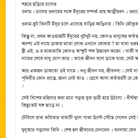
শহরে ছড়িয়ে চালের
গুদাম । চালের গুদামের সঙ্গে ইঁদুরের সম্পর্ক প্রায় আত্মীয়বৎ । গুদা
গুদাম-ছুট তিনটি ইঁদুর চলে এসেছে বাড়ির আঙিনায় । তিনি কৌত
কিন্তু না, প্রথম আওয়াজটি ইঁদুরের খুটখুট নয়, কোনও মানুষের কন
অবশ্য এই নামে ডাকার মতো লোক এখানে কোথায় ? মা বাবা গুরুস্থা
স্ত্রী এই, ও-র মাঝামাঝি কোনও অস্ফুট শব্দ উচ্চারণ করেন । বাক
নামের শেষে বাবু যোগ করে । তাকে জীবন বলে ডাকে যারা, সেই অ
আর একজন ডাকতো ওই নামে । শুধু জীবন নয়, জীবনদা । সেই নার
পৃথিবীর কোন প্রান্তে, জানা নেই তাও । ভেসে আসা কন্ঠস্বরটি যে
।
সেই বিশেষ মহিলার কথা মনে পড়ায় বুক ভারী হয়ে উঠলো । দীর্ঘশ্বাস
কিছুতেই সঙ্গ ছাড়ে না ।
টেবিলে রাখা কবিতার খাতাটি খুলে পাতা উল্টে পৌঁছে গেলেন সে
মৃদুস্বরে পড়লেন তিনি । শেষ হল জীবনের লেনদেন । বনলতা সেন 