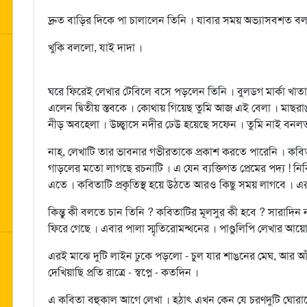
দ্রুত বাড়ির দিকে পা চালালেন তিনি । যাবার সময় অভ্যাসবশত বল
খুকি বললো, যাই দাদা ।
ঘরে ফিরেই লেখার টেবিলে বসে পড়লেন তিনি । বুলডগ মার্কা খাতা
এলেন দ্বিতীয় স্তবকে । কোথায় গিয়েছ তুমি আজ এই বেলা । মাছরা
নীড় অবহেলা । উচ্ছ্বাসে নদীর ঢেউ হয়েছে সফেন । তুমি নাই বনলত
নাহ্‌, লেখাটি তার ভাবনার গভীরতাকে প্রকাশ করতে পারেনি । কবি
গাড়লের মতো লাগছে রচনাটি । এ যেন ব্যক্তিগত প্রেমের পদ্য ! নির
এতে । কবিতাটি প্রকৃতিস্থ হয়ে উঠতে আরও কিছু সময় লাগবে । এর
কিন্তু কী বলতে চান তিনি ? কবিতাটির মূলসুর কী হবে ? সারাদিন না
ফিরে গেছে । এবার পালা স্মৃতিরোমন্থনের । পাণ্ডুলিপি লেখার 
এরই মাঝে দুটি লাইন ঢুকে পড়লো - চুল যার শাঙনের মেঘ, আর আ
দেখিয়াছি প্রতি রাত্রে - স্বপ্নে - কতদিন ।
এ কবিতা বহুকাল আগে লেখা । হঠাৎ এখন কেন যে চরণদুটি ঘোরা