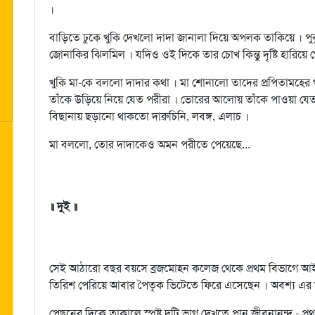
।
বাড়িতে ঢুকে খুকি দেখলো দাদা জানালা দিয়ে অপলক তাকিয়ে । পুকু
জোনাকির ঝিলমিল । যদিও ওই দিকে তার চোখ কিন্তু দৃষ্টি হারিয়ে 
খুকি মা-কে বললো দাদার কথা । মা শোনালো তাদের প্রপিতামহের গল
তাঁকে উড়িয়ে নিয়ে যেত পরীরা । ভোরের আলোয় তাঁকে পাওয়া যেত
বিছানায় ছড়ানো থাকতো দারুচিনি, লবঙ্গ, এলাচ ।
মা বললো, তোর দাদাকেও অমন পরীতে পেয়েছে...
॥ দুই ॥
সেই আঠারো বছর বয়সে ব্রজমোহন কলেজ থেকে প্রথম বিভাগে আই
তিরিশ পেরিয়ে আবার পৈতৃক ভিটেতে ফিরে এসেছেন । অবশ্য এর ম
পেছনের দিকে তাকালে স্পষ্ট দুটি ভাগ দেখতে পান জীবনানন্দ - প