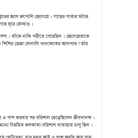
রের জলে রুপোলি জ্যোত্স্না । গাছের পাতার ফাঁকে
গেছে দূরে কোথাও ।
্প । তাঁকে নাকি পরীতে পেয়েছিল । জ্যোত্স্নারাতে
 শিশির ভেজা সোনালি ধানক্ষেতের আলপথে ! তাঁর
 এ পাশ করবার পর বরিশাল ছেড়েছিলেন জীবনানন্দ ।
ধ্যে নিয়মিত কলকাতা-বরিশাল যাতায়াত চালু ছিল ।
্রথমে ছোটবেলা, যার দূরত্ব আই এ পাশ অবধি আর তার