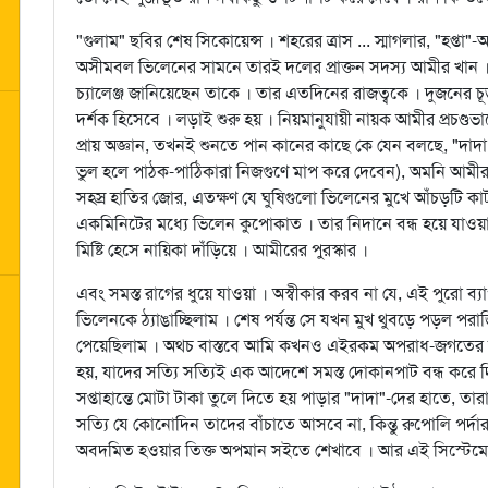
"গুলাম" ছবির শেষ সিকোয়েন্স । শহরের ত্রাস ... স্মাগলার, "হপ্তা"-
অসীমবল ভিলেনের সামনে তারই দলের প্রাক্তন সদস্য আমীর খান । 
চ্যালেঞ্জ জানিয়েছেন তাকে । তার এতদিনের রাজত্বকে । দুজনের চূড়া
দর্শক হিসেবে । লড়াই শুরু হয় । নিয়মানুযায়ী নায়ক আমীর প্রচণ্ডভাবে
প্রায় অজ্ঞান, তখনই শুনতে পান কানের কাছে কে যেন বলছে, "দা
ভুল হলে পাঠক-পাঠিকারা নিজগুণে মাপ করে দেবেন), অমনি আমীর
সহস্র হাতির জোর, এতক্ষণ যে ঘুষিগুলো ভিলেনের মুখে আঁচড়টি কাট
একমিনিটের মধ্যে ভিলেন কুপোকাত । তার নিদানে বন্ধ হয়ে যাওয়া
মিষ্টি হেসে নায়িকা দাঁড়িয়ে । আমীরের পুরস্কার ।
এবং সমস্ত রাগের ধুয়ে যাওয়া । অস্বীকার করব না যে, এই পুরো ব্
ভিলেনকে ঠ্যাঙাচ্ছিলাম । শেষ পর্যন্ত সে যখন মুখ থুবড়ে পড়ল
পেয়েছিলাম । অথচ বাস্তবে আমি কখনও এইরকম অপরাধ-জগতের শাহেন
হয়, যাদের সত্যি সত্যিই এক আদেশে সমস্ত দোকানপাট বন্ধ করে 
সপ্তাহান্তে মোটা টাকা তুলে দিতে হয় পাড়ার "দাদা"-দের হাতে, তারা
সত্যি যে কোনোদিন তাদের বাঁচাতে আসবে না, কিন্তু রুপোলি পর্দার
অবদমিত হওয়ার তিক্ত অপমান সইতে শেখাবে । আর এই সিস্টেমে ট