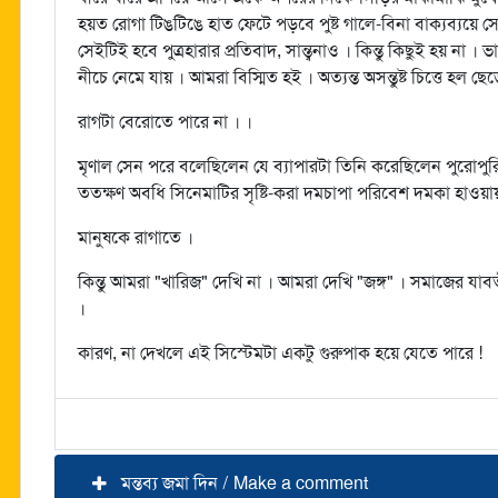
হয়ত রোগা টিঙটিঙে হাত ফেটে পড়বে পুষ্ট গালে-বিনা বাক্যব্যয়ে স
সেইটিই হবে পুত্রহারার প্রতিবাদ, সান্ত্বনাও । কিন্তু কিছুই হয় ন
নীচে নেমে যায় । আমরা বিস্মিত হই । অত্যন্ত অসন্তুষ্ট চিত্তে হল ছ
রাগটা বেরোতে পারে না । ।
মৃণাল সেন পরে বলেছিলেন যে ব্যাপারটা তিনি করেছিলেন পুরোপুর
ততক্ষণ অবধি সিনেমাটির সৃষ্টি-করা দমচাপা পরিবেশ দমকা হাওয়ায়
মানুষকে রাগাতে ।
কিন্তু আমরা "খারিজ" দেখি না । আমরা দেখি "জঙ্গ" । সমাজের যাব
।
কারণ, না দেখলে এই সিস্টেমটা একটু গুরুপাক হয়ে যেতে পারে !
মন্তব্য জমা দিন / Make a comment