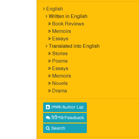
English
Written in English
Book Reviews
Memoirs
Essays
Translated into English
Stories
Poems
Essays
Memoirs
Novels
Drama
লেখক/Author List
চিঠিপত্র/Feedback
Search