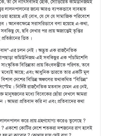
াধ্যমকে, তা সে নাত্সিবাদই হোক, সোভিয়েত কমিউনিজমই
্ত্বের লালনপালনের জন্যে আরও ব্যপকভাবে ব্যবহৃত
চাওয়া হয়েছে এই বোধ, যে সে যে সামাজিক পরিবেশে
সম্ভব । অনেকক্ষেত্রে সরাসরিভাবে বলা হয়েছে এ-কথা,
িছু যে, ছবি দেখার পর প্রায় অজান্তেই তৃপ্তির
প্রতিষ্ঠানের ভিত ।
াদ"-এর চলন নেই । অদ্ভুত এক রাজনৈতিক
য়গায় খাপছাড়া কমিউনিজম-এই সবকিছুর এক পাঁচমিশেলি
াংস্কৃতিক বিভিন্নতা প্রায় কিংবদন্তীতে পরিণত, তবে
 মধ্যেই আছে; এবং আধুনিক ভারতে তার একটি মূল
 বিশাল দেশের বিভিন্ন অঞ্চলের তথাকথিত "বিভিন্ন"
্টেম । নির্দিষ্ট রাজনৈতিক মতবাদ যেমন এর নেই,
্ত মানুষজনের মধ্যে বিবেকের ছোঁয়া দেখলে আমরা
নে । আমরা প্রতিবাদ করি না এবং প্রতিবাদের কথা
লালনপালন করে প্রায় গ্রহণযোগ্য করেও তুলেছে ?
ছি ? একশো কোটির দেশে শতকরা দশজনের রাগ হলেই
ে হয় না কারোর ? কোথায় যায় সেই রাগ ?