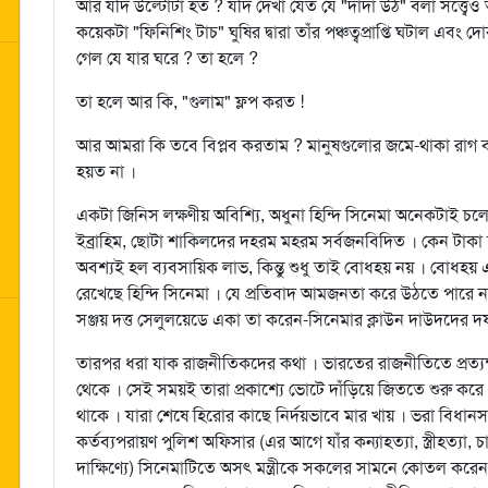
আর যদি উল্টোটা হত ? যদি দেখা যেত যে "দাদা উঠ" বলা সত্ত
কয়েকটা "ফিনিশিং টাচ" ঘুষির দ্বারা তাঁর পঞ্চত্বপ্রাপ্তি ঘটাল এব
গেল যে যার ঘরে ? তা হলে ?
তা হলে আর কি, "গুলাম" ফ্লপ করত !
আর আমরা কি তবে বিপ্লব করতাম ? মানুষগুলোর জমে-থাকা রাগ বয়
হয়ত না ।
একটা জিনিস লক্ষণীয় অবিশ্যি, অধুনা হিন্দি সিনেমা অনেকটাই চ
ইব্রাহিম, ছোটা শাকিলদের দহরম মহরম সর্বজনবিদিত । কেন টাকা
অবশ্যই হল ব্যবসায়িক লাভ, কিন্তু শুধু তাই বোধহয় নয় । বোধহ
রেখেছে হিন্দি সিনেমা । যে প্রতিবাদ আমজনতা করে উঠতে পারে না
সঞ্জয় দত্ত সেলুলয়েডে একা তা করেন-সিনেমার ক্লাউন দাউদদের দফা
তারপর ধরা যাক রাজনীতিকদের কথা । ভারতের রাজনীতিতে প্রত্যক্ষ
থেকে । সেই সময়ই তারা প্রকাশ্যে ভোটে দাঁড়িয়ে জিততে শুরু করে ।
থাকে । যারা শেষে হিরোর কাছে নির্দয়ভাবে মার খায় । ভরা বিধানস
কর্তব্যপরায়ণ পুলিশ অফিসার (এর আগে যাঁর কন্যাহত্যা, স্ত্রীহত্যা,
দাক্ষিণ্যে) সিনেমাটিতে অসৎ মন্ত্রীকে সকলের সামনে কোতল করেন, 