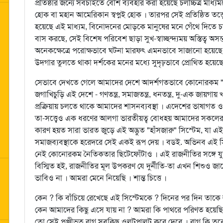
প্রতিষ্ঠার জন্যে সবচাইতে বেশি ব্যবহার করা হয়েছে চলচ্চিত্র ম
হোক বা মহান আমেরিকান স্বপ্নই হোক । তারপর সেই প্রতিষ্ঠিত তত
হয়েছে এই মাধ্যম, বিনোদনের মোড়কে মানুষের মনে গেঁথে দিতে 
বাস করছে, সেই বিশেষ পরিবেশ ছাড়া সুখ-স্বাচ্ছন্দ্যময় অস্তিত্ব অ
অনেকক্ষেত্রে পরোক্ষভাবে ঘটনা মারফৎ এমনভাবে সাজানো হয়েছে সবক
উদগার তুলতে থাকা দর্শকের মনের মধ্যে সুদৃঢ়ভাবে প্রোথিত হয়েছে 
সেভাবে দেখতে গেলে আমাদের দেশে আদর্শগতভাবে কোনোরকম "ব
জগাখিচুড়ি এই দেশে - গণতন্ত্র, সমাজতন্ত্র, ধনতন্ত্র, দু-এক জা
প্রক্রিয়ায় চলতে থাকে আমাদের শাসনব্যবস্থা । এদেশের ভাষাগত ও স
তা-সত্ত্বেও এক ধরণের আলগা ভারতীয়ত্ব বোধহয় আমাদের সকলের
কারণ হয়ত সারা ভারত জুড়ে এই অদ্ভুত "হাঁসজারু" সিস্টেম, যা এই
সমাজব্যবস্থাকে হরেদরে সেই একই রূপ দেয় । বডই. অভিনব এই সিস
নেই কোনোরকম নৈতিকতার ছিটেফোঁটাও । এই রাজনীতির সঙ্গে যুক
বিস্মিত হই, রাজনীতির মূল উপকরণ যে দুর্নীতি-তা এখন শিশুও জা
ভাবিও না । আমরা মেনে নিয়েছি । শান্ত চিত্তে ।
কেন ? কি বাঁচিয়ে রেখেছে এই সিস্টেমকে ? দিনের পর দিন তাকে 
কেন আমাদের কিছু এসে যায় না ? আমরা কি পাথরে পরিণত হয়ে
তো সেই পুঞ্জীভূত রাগ সবকিছু ওলটপালট করে দেবে । রাগ কি তব