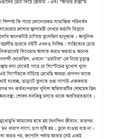
্ডাদের ভোট দিয়ে জেতাই । এবং "আখরি রাস্তা"য়
ো শিল্পই কি পারে কোনোরকম সামাজিক পরিবর্তন
ত্যেয়ার রুশোর জ্বালাময়ী লেখার ফরাসি বিপ্লবে
েখালেখি অনেকটাই চাগিয়ে তুলেছিল মানুষকে । আধুনিক
 স্মরণীয়-ভারতে বইটি এখনও নিষিদ্ধ । সাহিত্যের চেয়ে
বাভাবিকভাবেই সিনেমার আঘাত করার ক্ষমতাও অনেক
নবন্দী থেকেছিল, এখনো "ওয়াটার"-কে নিয়ে চূড়ান্ত
থায় বলা যেতেই পারে যে সিস্টেমের মুখোশ খুলে
এই সিস্টেমকে বাঁচিয়ে রেখেছি আমরা-প্রাণপণ তাকে
ই যথেচ্ছ, ভাড়াটে তুলতে গুণ্ডা লাগাই-এককথায়
তারপর সৎ কর্তব্যপরায়ণ পুলিশ অফিসারটির শেষমেষ জিৎ
, অব্যবস্থা, শোষণ-সবকিছু চলতে থাকে অপ্রতিহতভাবে ।
মুখোমুখি আমাদের হতে হয় দৈনন্দিন জীবনে, তারপর
ারাপ লাগে, চাপ সৃষ্টি হয় । ভুলে যাওয়া যায় না ।
াবিলা করার পর, রুপোলি পর্দায় আবার সেই একই