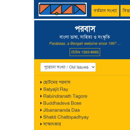
বর্তমান সংখ্যা
বিভ
পরবাস
বাংলা ভাষা, সাহিত্য ও সংস্কৃতি
Parabaas, a Bengali webzine since 1997 ...
ISSN 1563-8685
ছোটদের পরবাস
Satyajit Ray
Rabindranath Tagore
Buddhadeva Bose
Jibanananda Das
Shakti Chattopadhyay
সাক্ষাৎকার