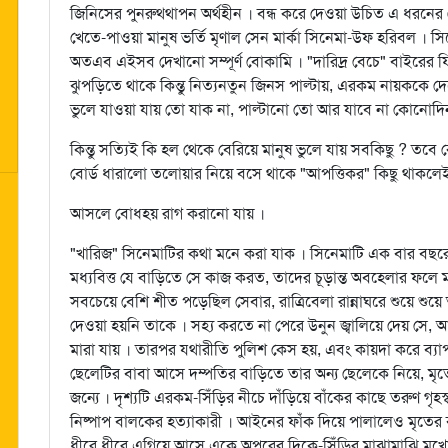
জিনিসের পুনরুথ্থাপন অর্থহীন । বন্ধ করে দেওয়া উচিত এ ধরনে
খেতে-পাওয়া মানুষ ভর্তি মৃণাল সেন মার্কা সিনেমা-উফ হরিবল । স
অতএব এইসব দেখানো সম্পূর্ণ বোকামি । "দারিদ্র বেচে" বাইরের ফি
ঝুপড়িতে থাকে কিন্তু নিত্যনতুন জিনস পাল্টায়, এরকম নায়ককে দে
ভুলে যাওয়া যায় তো যাক না, পাল্টানো তো আর যাবে না কোনোদিন
কিন্তু সত্যিই কি হল থেকে বেরিয়ে মানুষ ভুলে যায় সবকিছু ? তবে 
বোর্ড ধারালো তলোয়ার নিয়ে বসে থাকে "আপত্তিকর" কিছু থাকলেই 
আসলে বোধহয় রাগ করানো যায় ।
"খারিজ" সিনেমাটির কথা মনে করা যাক । সিনেমাটি এক বার বছর
মধ্যবিত্ত যে বাড়িতে সে কাজ করত, তাদের চূড়ান্ত অবহেলার ফলে 
সবচেয়ে বেশি শীত পড়েছিল সেবার, রাত্রিবেলা রান্নাঘরে শুয়ে শুয়ে
দেওয়া হয়নি তাকে । সহ্য করতে না পেরে উনুন জ্বালিয়ে দেয় সে, আ
মারা যায় । তারপর যথারীতি পুলিশ কেস হয়, এবং কায়দা করে ব্যাপ
ছেলেটির বাবা আসে দম্পতির বাড়িতে তার অন্য ছেলেকে নিয়ে, মৃত
জন্যে । দৃশ্যটি এরকম-সিঁড়ির নীচে দাঁড়িয়ে বাঁকের কাছে তরুণ গ
নিষ্পাপ বালকের হত্যাকারী । আইনের ফাঁক দিয়ে পালালেও মৃতের 
ধীরে ধীরে এগিয়ে আসে একে অপরের দিকে-সিঁড়ির মাঝামাঝি মুখোমুখি