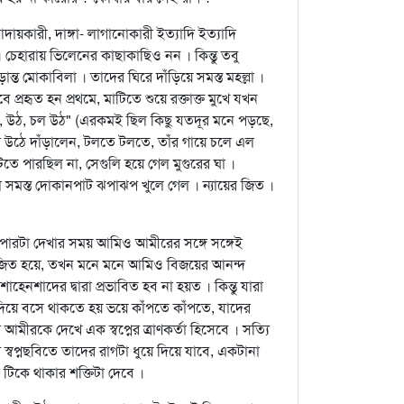
আদায়কারী, দাঙ্গা- লাগানোকারী ইত্যাদি ইত্যাদি
চেহারায় ভিলেনের কাছাকাছিও নন । কিন্তু তবু
ন্ত মোকাবিলা । তাদের ঘিরে দাঁড়িয়ে সমস্ত মহল্লা ।
 প্রহৃত হন প্রথমে, মাটিতে শুয়ে রক্তাক্ত মুখে যখন
দা, উঠ, চল উঠ" (এরকমই ছিল কিছু যতদূর মনে পড়ছে,
 উঠে দাঁড়ালেন, টলতে টলতে, তাঁর গায়ে চলে এল
তে পারছিল না, সেগুলি হয়ে গেল মুগুরের ঘা ।
 সমস্ত দোকানপাট ঝপাঝপ খুলে গেল । ন্যায়ের জিত ।
যাপারটা দেখার সময় আমিও আমীরের সঙ্গে সঙ্গেই
 পরাজিত হয়ে, তখন মনে মনে আমিও বিজয়ের আনন্দ
শাদের দ্বারা প্রভাবিত হব না হয়ত । কিন্তু যারা
দিয়ে বসে থাকতে হয় ভয়ে কাঁপতে কাঁপতে, যাদের
 আমীরকে দেখে এক স্বপ্নের ত্রাণকর্তা হিসেবে । সত্যি
 স্বপ্নছবিতে তাদের রাগটা ধুয়ে দিয়ে যাবে, একটানা
িকে থাকার শক্তিটা দেবে ।