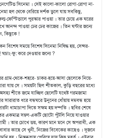
র নেগেটিভ সিনেমা । সেই কালো-কালো রোগা-রোগা না-
িনেমা হল থেকে বেরিয়ে দর্শক ভুলে যায় সবকিছু,
ল্ম-ফেস্টিভালে পুরস্কার পাওয়া । তার চেয়ে এক ঘরের
খে আনন্দ পাওয়া ঢের ঢের কাজের । তিন ঘন্টার জন্যে
, কিছুকে !
কেন বিশেষ সময়ে বিশেষ সিনেমা নিষিদ্ধ হয়, সেন্সর-
ঘচাং-ফু: করে দেওয়ার জন্যে ?
ের গ্রাম-থেকে-শহরে- চাকর-হয়ে-আসা ছেলেকে নিয়ে-
মারা যায় সে । সময়টা ছিল শীতকাল, কুড়ি বছরের মধ্যে
 অসহ্য শীতে জমে যাচ্ছিল ছেলেটি যথেষ্ট গরমজামা
র সারারাত ধরে বন্ধঘরে উনুনের ধোঁয়ায় দমবন্ধ হয়ে
ারটা ধামাচাপা দিতে সক্ষম হয় দম্পতি । ছবির শেষে
ের একমাত্র সম্বল-একটি ছোটো পুঁটলি নিয়ে যাওয়ার
ৃহস্বামী । তার চোখে ভয়, কারণ মনে মনে সে অপরাধী, এক
বাবার কাছে সে খুনী, নিজের বিবেকের কাছেও । দুজনে
 হয় । নিস্তব্ধতায় পেরিয়ে যায় কিছু মুহূর্ত । এইবার