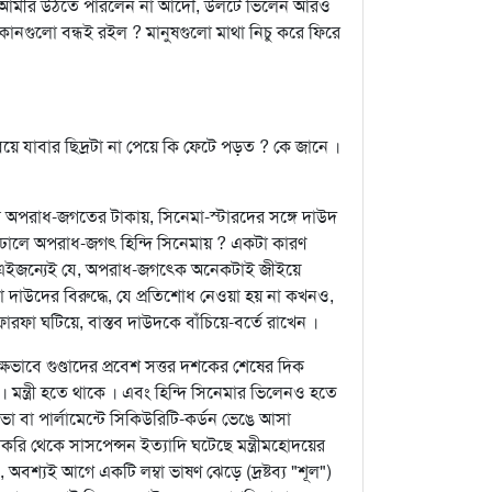
্বেও আমীর উঠতে পারলেন না আদৌ, উলটে ভিলেন আরও
ং দোকানগুলো বন্ধই রইল ? মানুষগুলো মাথা নিচু করে ফিরে
ে যাবার ছিদ্রটা না পেয়ে কি ফেটে পড়ত ? কে জানে ।
লে অপরাধ-জগতের টাকায়, সিনেমা-স্টারদের সঙ্গে দাউদ
 ঢালে অপরাধ-জগৎ হিন্দি সিনেমায় ? একটা কারণ
য় এইজন্যেই যে, অপরাধ-জগত্কে অনেকটাই জীইয়ে
 দাউদের বিরুদ্ধে, যে প্রতিশোধ নেওয়া হয় না কখনও,
রফা ঘটিয়ে, বাস্তব দাউদকে বাঁচিয়ে-বর্তে রাখেন ।
ভাবে গুণ্ডাদের প্রবেশ সত্তর দশকের শেষের দিক
 মন্ত্রী হতে থাকে । এবং হিন্দি সিনেমার ভিলেনও হতে
ভা বা পার্লামেন্টে সিকিউরিটি-কর্ডন ভেঙে আসা
 চাকরি থেকে সাসপেন্সন ইত্যাদি ঘটেছে মন্ত্রীমহোদয়ের
অবশ্যই আগে একটি লম্বা ভাষণ ঝেড়ে (দ্রষ্টব্য "শূল")