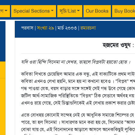
াগ
Special Sections
সূচি/List
Our Books
Buy Boo
পরবাস |
সংখ্যা ২৯
| মার্চ ২০০৩ |
রম্যরচনা
হজমের ওষুধ
যদি ওরা হিন্দি সিনেমা না দেখত, তাহলে বিপ্লবটা হয়তো হোত ।
কবিতা লিখতে চেয়েছিল আমার এক বন্ধু, এই বাক্যটিকে প্রথম ল
কবিতা এখনও লেখা হয়নি, মনে হয় না কখনো হবেও । "বিপ্লব" শব্দ
গন্ধ পাওয়া যেত, বয়স বাড়ার সঙ্গে সঙ্গেই সেই গন্ধ উবে গেছে
জটিল আর্থ-সামাজিক পরিস্থিতিতে "বিপ্লব" ঠিক সেভাবে অর্থবহ নয় । কিন্
এখনও রয়ে গেছে, সেই চিন্তাগুলিকেই এই লেখায় প্রকাশ করার চেষ্ট
এতে বোধহয় কোনোই সন্দেহ নেই যে আধুনিক সমাজে শিল্পের যে ধ
পারে, তা হল সিনেমা । সাধারণত মনে করা হয় যে, সিনেমার "আসল" উ
বোঝা যায় যে, এই বিনোদনের আড়ালে আসলে অনেককিছুই লুকিয়ে থাকে