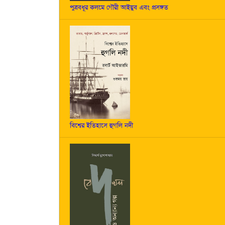
পুত্রবধূর কলমে গৌরী আইয়ুব এবং প্রসঙ্গত
বিশ্বের ইতিহাসে হুগলি নদী