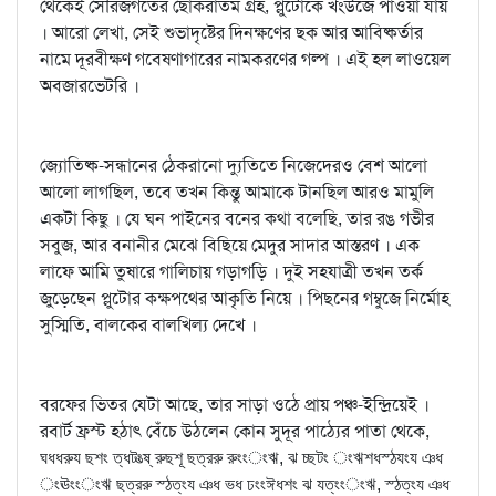
থেকেই সৌরজগতের ছোকরাতম গ্রহ, প্লুটোকে খঁংউজে পাওয়া যায়
। আরো লেখা, সেই শুভাদৃষ্টের দিনক্ষণের ছক আর আবিষ্কর্তার
নামে দূরবীক্ষণ গবেষণাগারের নামকরণের গল্প । এই হল লাওয়েল
অবজারভেটরি ।
জ্যোতিষ্ক-সন্ধানের ঠেকরানো দ্যুতিতে নিজেদেরও বেশ আলো
আলো লাগছিল, তবে তখন কিন্তু আমাকে টানছিল আরও মামুলি
একটা কিছু । যে ঘন পাইনের বনের কথা বলেছি, তার রঙ গভীর
সবুজ, আর বনানীর মেঝে বিছিয়ে মেদুর সাদার আস্তরণ । এক
লাফে আমি তুষারে গালিচায় গড়াগড়ি । দুই সহযাত্রী তখন তর্ক
জুড়েছেন প্লুটোর কক্ষপথের আকৃতি নিয়ে । পিছনের গম্বুজে নির্মোহ
সুস্মিতি, বালকের বালখিল্য দেখে ।
বরফের ভিতর যেটা আছে, তার সাড়া ওঠে প্রায় পঞ্চ-ইন্দ্রিয়েই ।
রবার্ট ফ্রস্ট হঠাৎ বেঁচে উঠলেন কোন সুদূর পাঠ্যের পাতা থেকে,
ঘধধরুয ছশং ত্ধটংত্ষ্‌ রুছশূ ছত্ররু রুংংংঋ, ঝ চ্ছটং ংঋশধস্ঠযংয ঞধ
ংঊংংংঋ ছত্ররু স্ঠত্‌ংয ঞধ ভধ ঢংংঈধশং ঝ যত্‌ংংংঋ, স্ঠত্‌ংয ঞধ