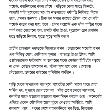
কয়েক মাইল করে লম্বা এবং সবকটিতেই বেশ কয়েকটি করে
পয়েন্ট, ক্যানিয়নের কানা ঘেঁষে । ঘড়িতে বেলা সাড়ে তিনটে,
আগামী ঘন্টা দুয়েকের মধ্যেই ন'ডলারের পর্য্যাপ্তি নিকিয়ে. নিতে
হবে, এমনই জনমত । ঠিক হল সবার কাছের ট্রেইল ধরে যে কটা
পয়েন্ট কভার করা যায়, হবে । প্রথম পয়েন্টে এক ঝাঁক গাড়ির মধ্যে
পার্ক করে বেরোনো হল, জমাট বাঁধা ঠাণ্ডা, পুরোনো রেন কোটটা
ধড়ে জড়িয়ে নিলাম, মুড়ো মুড়ে মাঙ্কি ক্যাপ ।
প্রাচীন প্রাতরাশ পঞ্চভূতে মিলেছে কখন । চারজনের মধ্যেই তখন
এক নিবিড় যোগ, লেলিহান ক্ষুধার । তাছাড়া ঠাণ্ডা ভীষণ, আমি
ওয়াইজক্র্যাক ফাটালাম, ন' ডলারের মধ্যে সেন্ট্রাল হীটিং'টা পড়ছে
না কেন, কেউই হাসলেন না, পটকা ফুস হয়ে গেল । মেজাজ
খেঁচড়ানো, উদরের বাইরের পৃথিবীটা অর্থহীন ।
গাড়ি থেকে শ'খানেক গজ দূরে পয়েন্টের বেদী, মাঝে গাছে ঘেরা
সর্পিল পথ, দুপাশে চোখ চলে না । দাঁত চেপে চলতে লাগলাম,
বনানীর মাঝে ছড়ানো জড়ানো মানবমিথুন কয়েক গুচ্ছ । অনেকেই
এগিয়ে এলেন যৌগলিক স্ন্যাপ তুলে দেওয়ার আর্জিতে, আমি
বললাম, ধ্যাৎ । পথের শেষে ব্যালকনিতে খুব ভিড়, ঝিন্চ্যাক