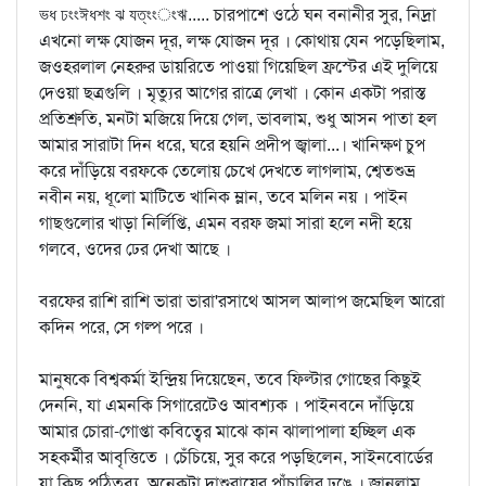
চারপাশে ওঠে ঘন বনানীর সুর, নিদ্রা
ভধ ঢংংঈধশং ঝ যত্‌ংংংঋ.....
এখনো লক্ষ যোজন দূর, লক্ষ যোজন দূর । কোথায় যেন পড়েছিলাম,
জওহরলাল নেহরুর ডায়রিতে পাওয়া গিয়েছিল ফ্রস্টের এই দুলিয়ে
দেওয়া ছত্রগুলি । মৃত্যুর আগের রাত্রে লেখা । কোন একটা পরাস্ত
প্রতিশ্রুতি, মনটা মজিয়ে দিয়ে গেল, ভাবলাম, শুধু আসন পাতা হল
আমার সারাটা দিন ধরে, ঘরে হয়নি প্রদীপ জ্বালা...। খানিক্ষণ চুপ
করে দাঁড়িয়ে বরফকে তেলোয় চেখে দেখতে লাগলাম, শ্বেতশুভ্র
নবীন নয়, ধূলো মাটিতে খানিক ম্লান, তবে মলিন নয় । পাইন
গাছগুলোর খাড়া নির্লিপ্তি, এমন বরফ জমা সারা হলে নদী হয়ে
গলবে, ওদের ঢের দেখা আছে ।
বরফের রাশি রাশি ভারা ভারা'রসাথে আসল আলাপ জমেছিল আরো
কদিন পরে, সে গল্প পরে ।
মানুষকে বিশ্বকর্মা ইন্দ্রিয় দিয়েছেন, তবে ফিল্টার গোছের কিছুই
দেননি, যা এমনকি সিগারেটেও আবশ্যক । পাইনবনে দাঁড়িয়ে
আমার চোরা-গোপ্তা কবিত্বের মাঝে কান ঝালাপালা হচ্ছিল এক
সহকর্মীর আবৃত্তিতে । চেঁচিয়ে, সুর করে পড়ছিলেন, সাইনবোর্ডের
যা কিছু পঠিতব্য, অনেকটা দাশুরায়ের পাঁচালির ঢঙে । জানলাম