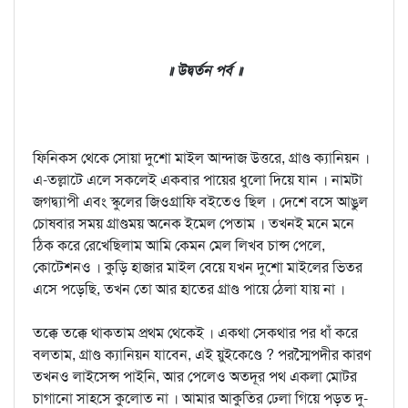
॥ উদ্বর্তন পর্ব ॥
ফিনিকস থেকে সোয়া দুশো মাইল আন্দাজ উত্তরে, গ্রাণ্ড ক্যানিয়ন ।
এ-তল্লাটে এলে সকলেই একবার পায়ের ধুলো দিয়ে যান । নামটা
জগদ্ব্যাপী এবং স্কুলের জিওগ্রাফি বইতেও ছিল । দেশে বসে আঙুল
চোষবার সময় গ্রাণ্ডময় অনেক ইমেল পেতাম । তখনই মনে মনে
ঠিক করে রেখেছিলাম আমি কেমন মেল লিখব চান্স পেলে,
কোটেশনও । কুড়ি হাজার মাইল বেয়ে যখন দুশো মাইলের ভিতর
এসে পড়েছি, তখন তো আর হাতের গ্রাণ্ড পায়ে ঠেলা যায় না ।
তক্কে তক্কে থাকতাম প্রথম থেকেই । একথা সেকথার পর ধাঁ করে
বলতাম, গ্রাণ্ড ক্যানিয়ন যাবেন, এই য়ুইকেণ্ডে ? পরস্মৈপদীর কারণ
তখনও লাইসেন্স পাইনি, আর পেলেও অতদূর পথ একলা মোটর
চাগানো সাহসে কুলোত না । আমার আকুতির ঢেলা গিয়ে পড়ত দু-