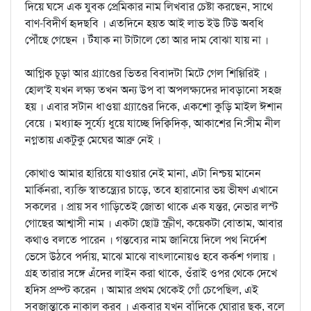
দিয়ে ঘসে এক যুবক প্রেমিকার নাম লিখবার চেষ্টা করছেন, সাথে
বাণ-বিদীর্ণ হৃদছবি । এতদিনে হয়ত আই লাভ ইউ টিউ অবধি
পৌঁছে গেছেন । টঁযাক না টাটালে তো আর দাম বোঝা যায় না ।
আগ্নিক চূড়া আর গ্র্যাণ্ডের ভিতর বিবাদটা মিটে গেল শিগ্গিরিই ।
হোল'ই যখন লক্ষ্য তখন অন্য উপ বা অপলক্ষ্যদের দাবড়ানো সহজ
হয় । এবার সটান ধাওয়া গ্র্যাণ্ডের দিকে, একশো কুড়ি মাইল ঈশান
বেয়ে । মধ্যাহ্ন সুর্য্যে ধুয়ে যাচ্ছে দিক্বিদিক্‌, আকাশের নি:সীম নীল
নগ্নতায় একটুকু মেঘের আব্রু নেই ।
কোথাও আমার হারিয়ে যাওয়ার নেই মানা, এটা নিশ্চয় মানেন
মার্কিনরা, ব্যক্তি স্বাতন্ত্র্যের চাড়ে, তবে হারানোর ভয় ভীষণ এখানে
সকলের । প্রায় সব গাড়িতেই জোতা থাকে এক যন্তর, নেভার লস্ট
গোছের আশ্বাসী নাম । একটা ছোট্ট স্ক্রীণ, কয়েকটা বোতাম, আবার
কথাও বলতে পারেন । গন্তব্যের নাম জানিয়ে দিলে পথ নির্দেশ
ভেসে উঠবে পর্দায়, মাঝে মাঝে বাত্লানোয়ও হবে কর্কশ গলায় ।
গ্রহ তারার সঙ্গে এঁদের লাইন করা থাকে, ওঁরাই ওপর থেকে দেখে
হদিস প্রম্প্ট করেন । আমার প্রথম থেকেই গোঁ চেপেছিল, এই
সবজান্তাকে নাকাল করব । একবার যখন বাঁদিকে ঘোরার ছক, বলে