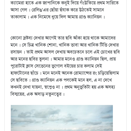
ক্যামেরা হাতে এক জাপানিকে কনুই দিয়ে গঁংউতিয়ে প্রথম সারিতে
আসা গেল । রেলিঙ'এর ছোঁয়া ছঁযাক করে উঠতেই সামনে
তাকালাম । এক নিমেষে ধুয়ে দিল আমায় গ্রাণ্ড ক্যানিয়ন ।
কোনো দ্রষ্টব্য দেখার আগেই তার ছবি আঁকা হয়ে থাকে আমাদের
মনে । সে চিত্র খানিক শোনা, খানিক ভাবা আর খানিক টিভি দেখার
রসায়ন । তাই প্রথম আসল দেখায় অবচেতনে চলে এই চোখের ছবি
আর মনের ছবির তুলনা । আমার মনেও গ্রাণ্ড ক্যানিয়ন ছিল, প্রায়
পুরোটাই ক্লাস সেভেনের ভূগোল বইয়ের চার কলাম সেই
হাফটোনের ছাঁচে । মনে মনেই অনেক রোম্যান্সের রং চড়িয়েছিলাম
সে ছবিতে । গ্রাণ্ড ক্যানিয়ন এক পলকেই মনে হল, এ না দেখে
কখনই দেখা যায়না, স্বপ্নেও না । প্রথম অনুভূতিটা হয় এক অসহ্য
বিস্ময়ের, এক অসাড় নতুনত্বের ।