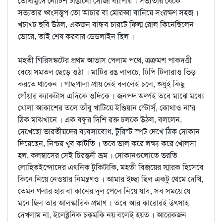
তোষামুদে নোটিশ টাঙানো সোজা ব্যাপার । সভ্যতার থেকে
সভ্যতার ধ্বংসস্তূপ তো আচার বা মোরব্বা বানিয়ে সংরক্ষণ সহজ ।
খচাখচ ছবি উঠল, একজন বান্ধব চারটে ফিল্ম রোল কিনেছিলেন
ভোরে, তাই শেষ করবার ডেড্লাইন ছিল ।
মহতী গিরিসঙ্কটের প্রথম আভাস পেলাম পথে, ত্রক্রমশ পাকদণ্ডী
বেয়ে সমতল ছেড়ে ওঠা । মাটির রঙ লালচে, ঢিপি টিলারাও ভিড়
করতে থাকেন । গাছপালা প্রায় নেই বললেই চলে, শুধুই কিছু
গোঁয়ার ক্যাকটাস এদিকে ওদিকে । জনপদ অল্পই তবে মাঝে মধ্যে
খোলা আকাশের তলে তাঁবু খাটিয়ে ইণ্ডিয়ান স্টোর্স্‌, কোথাও না'র
ঠিক মাঝখানে । এক বন্ধুর দিশি রক্ত চলকে উঠল, বললেন,
দেখেছো ভারতীয়দের ব্যবসাবোধ, টুরিস্ট স্পট দেখে ঠিক দোকান
দিয়েছেন, নিশ্চয় খুব কাটতি । তবে ভাল করে লক্ষ্য করে খোলসা
হল, কলম্বাসের সেই চিরন্তনী ভ্রম । দোকানগুলোতে ভরতি
লোহিতইন্দোদের এথনিক টুকিটাকি, মহতী বিজয়ের স্মারক হিসেবে
কিনে নিয়ে নেওয়ার নিমন্ত্রণও । আমার ইচ্ছা ছিল একটু থেমে দেখি,
তেমন গলার হার বা কানের দুল পেলে নিয়ে যাব, সব সময়ে যে
মনে ছিল তার আলঙ্কারিক প্রমাণ । তবে আর কারোরই উত্সাহ
দেখলাম না, ইলেক্ট্রনিক চকমকি নয় বলেই হয়ত । আরেকজন