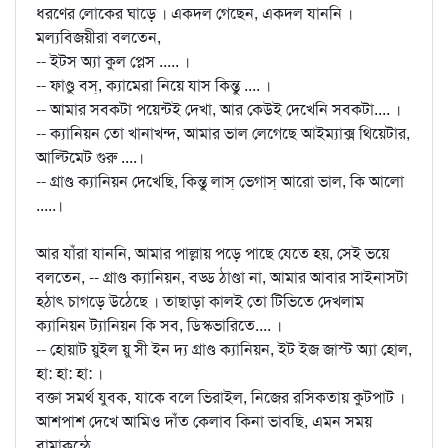
ধরণের লোকের ঘাড়ে । একদল গেছেন, একদল যাননি ।
মল্যবিজয়ীরা বলতেন,
-- ইট্স অ্যা কুল প্লেস ..... ।
-- ফাণ্ডু বস্‌, ক্যামেরা নিয়ে যাস কিন্তু .... ।
-- আমার সবকটা পয়েন্টই দেখা, আর কেউই দেখেনি সবকটা.... ।
-- ক্যানিয়ন তো খানাখন্দ, আমার ভাল লেগেছে আইম্যাক্স থিয়েটার,
আল্টিমেট গুরু ....।
-- গ্রাণ্ড ক্যানিয়ন দেখেছি, কিন্তু লাস্‌ ভেগাস্‌ আরো ভাল, কি আলো
.....।
আর যাঁরা যাননি, আমার পাল্লায় পড়ে পাছে যেতে হয়, সেই ভয়ে
বলতেন, -- গ্রাণ্ড ক্যানিয়ন, বড্ড ঠাণ্ডা না, আমার আবার সাইনাসটা
হঠাৎ চাগড়ে উঠেছে । তাছাড়া কালই তো টিভিতে দেখলাম
ক্যানিয়ন ট্যানিয়ন কি সব, ডিস্কভারিতে.... ।
-- হোয়াট য়ুইল য়ু সী ইন দ্য গ্রাণ্ড ক্যানিয়ন, ইট ইজ জাস্ট অ্যা হোল,
হা: হা: হা: ।
বক্তা সমর্থ যুবক, যাকে বলে ভিরাইল, নিজের রসিকতায় কুটপাট ।
আশপাশ দেখে আমিও দাঁত কেলাব কিনা ভাবছি, এমন সময়
বামাকন্ঠে ,