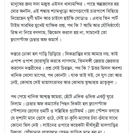
মানুষের জন্য সদা মজুত এইসব খাদ্যমন্দির । পাছে অন্নজলের হয়
ঘোর অনটন, এই শঙ্কায় শ্যামখুড়ো আগেভাগেই চারপাশে বিছিয়ে
দিয়েছেন মূর্গী মটন আর চাইলে হুইস্কি সোডাও । এবার তিন পার্ট
টাইম সারথির মুখেই যাক্ষিক প্রশ্ন, পথ কি ? আমি আর যৌধিষ্ঠার্য্যে
রিস্ক না নিয়ে বললাম, জিজ্ঞেস করলে হয় না, সামনেই তো
ফ্ল্যাগস্টাফ চেম্বার অফ কমার্স ।
দপ্তরে ঢোকা হল গাড়ি ভিড়িয়ে । দিকভ্রান্তির দায় আমার নয়, তাই
এপাশ ওপাশ ঘোরাঘুরি করতে লাগলাম, তিনসঙ্গী জেরায় জেরবার
করলেন দপ্তরীদের । প্রশ্ন সেই চিরন্তন, পথ কি ? উত্তর মিলল অবশ্য
খানিক খেলো মাপের, পথ কোনটা । যাক তাই সই, সে যুগ তো আর
নেই, কোথায় সেই মায়াসরোবর আর কোথায় তৃষ্ণাহত ভ্রাতৃকুল ।
পথ পেয়ে খানিক আশ্বস্ত আমরা, হেঁটে এদিক ওদিক একটু ঘুরে
নিলাম । চেম্বার অফ কমার্সের পিছন দিকটা হল ফ্ল্যাগস্টাফ
স্টেশনের রেলের গুমটি ও সন্নিহিত প্ল্যাটফর্ম । রেল স্টেশন বলতে
যে দৃশ্যটা মনে ভেসে ওঠে, সেই চা-কুলি-মালের চঁযা-ভঁযার সাথে
কোনো মিল নেই । লাইনের ওপারে কয়েকটা দীর্ঘসূত্রী মালগাড়ির
টুকরো, পৌঁছনোর প্রয়োজনে তেমন তাড়িত মনে হল না ।