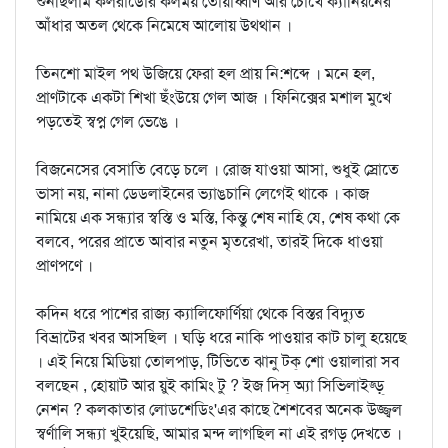
শুনছিলাম কলরাডোর কলময় তোয়াধ্বণি আর চোখে ক্যানিয়নের
আঁধার অতল থেকে নিমেষে আলোয় উথ্থান ।
তিনশো মাইল পথ উজিয়ে ফেরা হল প্রায় নি:শব্দে । মনে হল,
প্রাণটাকে একটা শিখা ছঁংউয়ে গেল আজ । ফিনিক্সের মশাল মুখে
পড়তেই স্বপ্ন গেল ভেঙে ।
বিজনেসের বেসাতি বেড়ে চলে । রোজ যাওয়া আসা, শুধুই স্রোতে
ভাসা নয়, নানা ডেড্লাইনের ভ্যাঙচানি লেগেই থাকে । কাজ
নামিয়ে এক সন্ধ্যার স্বস্তি ও মস্তি, কিন্তু শেষ নাহি যে, শেষ কথা কে
বলবে, পরের প্রাতে আবার নতুন মৃতরেখা, তারই দিকে ধাওয়া
প্রাণপণে ।
কদিন ধরে পাশের রাজ্য ক্যালিফোর্ণিয়া থেকে বিস্তর বিদ্যুত
বিভ্রাটের খবর আসছিল । ঘড়ি ধরে নাকি পাওয়ার কাট চালু হয়েছে
। এই নিয়ে মিডিয়া তোলপাড়, টিভিতে ঝানু টক্‌ শো ওয়ালারা সব
বলছেন , হোয়াট আর য়ুই কামিং টু ? ইজ দিস্‌ অ্যা সিভিলাইজ্ড়্‌
নেশন ? কলকাতার লোডশেডিং'এর কাছে শৈশবের অনেক উজ্জ্বল
স্বর্ণালি সন্ধ্যা খুইয়েছি, আমার মন্দ লাগছিল না এই রগড় দেখতে ।