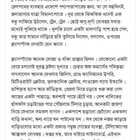
রেলপথের ব্যবহার এদেশে পণ্যপারাপারের জন্য, তা সে বহুদিনই,
জনারণ্যের যাত্রা বিমানপোতে । দূর থেকে ঝিকঝিক শুনেই এক
বন্ধু লাফিয়ে উঠলেন, ট্রেন, ট্রেন । ছোট্ট অপু-দূর্গা বোধহয় সবার
মধ্যেই লুকিয়ে থাকে । দুলকি চালে একটা মালগাড়ি পাশ হয়ে গেল,
বন্ধু তার সামনে দাঁড়িয়ে ছবি তুলিয়ে নিলেন, বললেন, ওপরের
ফ্ল্যাগস্টাফ লেখাটা যেন আসে ।
ফ্ল্যাগস্টাফে অনেক সোজা ও বাঁকা রাস্তার মিলন । যেকোনো একটা
বেয়ে চললেই দুরন্ত দ্রষ্টব্য দুধারে । চেম্বার অফ কমার্সের পথিকৃত্রা
বাত্লালেন অনেক দেখবার জিনিস, গ্রাণ্ড ক্যানিয়নের উপরি,
মিটিওরাইট ক্রেটার, ভলক্যানিক ক্রেটার, লাওয়েল ল্যাব ইত্যাদি ।
রাশিকৃত ম্যাপ আর কাঁডিকৃত. প্রেরণা নিয়ে চড়তে শুরু করা গেল
কাছের একটা পাহাড়ে, অবশ্যই পায়ে হেঁটে নয় । বেশ খানিকের
হাঁসফাঁস চড়াইয়ের পরে পৌঁছলাম টিলার চূড়ায়, অনেকটা জায়গা
নিয়ে সেখানে সমতল বাগান । একপাশে ছড়ানো ছেটানো একতলা
বাড়ি কখানা, অন্য ধারে ঘন পাইনের বন । সব থেকে নজর কাড়ছে
বাড়িগুলোর মধ্যে একটা প্রকাণ্ড গম্বুজ গোছের ব্যবস্থা, টেলিস্কোপের
আস্তাবল বোধহয় । দপ্তর বন্ধ, তবে বাইরে সাইনবোর্ড, এইখান