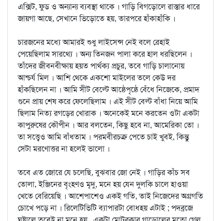
এক্সিট, ফুড ও অন্যান্য ব্যবস্থা থাকে । গাড়ি বিগড়োলে রাস্তার ধারে
জায়গা আছে, সেখানে ভিড়োতে হয়, তারপরে হাঁকাহাঁকি ।
চারজনের মধ্যে আমারই শুধু লাইসেন্স নেই বলে রেহাই
পেয়েছিলাম সারথ্যে । অন্য তিনজন পালা করে হাল ধরছিলেন ।
তাঁদের জীবনবীক্ষায় হয়ত পার্থক্য প্রচুর, তবে গাড়ি চালানোয়
আশ্চর্য মিল । আশি থেকে একশো মাইলের তলে কেউ দর
হাঁকছিলেন না । আমি সীট বেল্টে আষ্ঠেপৃষ্ঠে বেঁধে নিজেকে, প্রমাদ
গুনে প্রায় শেষ করে ফেলেছিলাম । এই সীট বেল্ট বাঁধা নিয়ে আমি
ছিলাম নিত্য রগড়ের খোরাক । অনেকেই মনে করতেন ওটা একটা
কাপুরুষের কৌপীন । আর বলতেন, কিছু হবে না, আমেরিকা তো ।
তা সত্ত্বেও আমি বাঁধতাম । পরমবীরচক্র পেতে চাই খুবই, কিন্তু
সেটা মরণোত্তর না হলেই ভালো ।
তবে এত জোরে যে চলেছি, বুঝবার জো নেই । গাড়ির কাঁচ সব
তোলা, ইঞ্জিনের বৃংহণও মৃদু, মনে হয় যেন দুলকি চালে হাওয়া
খেতে বেরিয়েছি । আশেপাশেও একই গতি, তাই নিজেদের অগ্রগতি
চোখে পড়ে না । রিলেটিভিটি ব্যাপারটা বোধহয় এটাই ; পদব্রজে
ঘষ্টালে তবেই না মনে হয় , একটা মোটরকার গাড়োলের মতো গেল