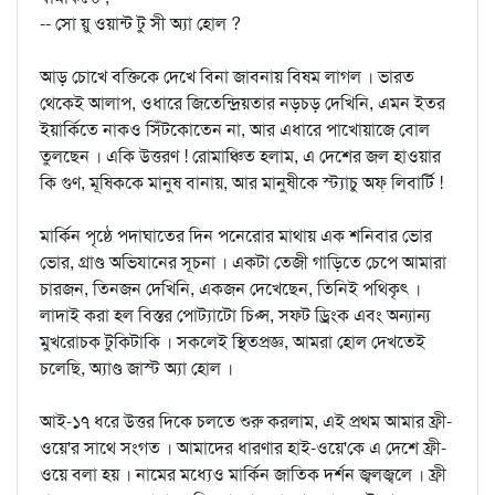
-- সো য়ু ওয়ান্ট টু সী অ্যা হোল ?
আড় চোখে বক্তিকে দেখে বিনা জাবনায় বিষম লাগল । ভারত
থেকেই আলাপ, ওধারে জিতেন্দ্রিয়তার নড়চড় দেখিনি, এমন ইতর
ইয়ার্কিতে নাকও সিঁটকোতেন না, আর এধারে পাখোয়াজে বোল
তুলছেন । একি উত্তরণ ! রোমাঞ্চিত হলাম, এ দেশের জল হাওয়ার
কি গুণ, মূষিককে মানুষ বানায়, আর মানুষীকে স্ট্যাচু অফ্‌ লিবার্টি !
মার্কিন পৃষ্ঠে পদাঘাতের দিন পনেরোর মাথায় এক শনিবার ভোর
ভোর, গ্রাণ্ড অভিযানের সূচনা । একটা তেজী গাড়িতে চেপে আমারা
চারজন, তিনজন দেখিনি, একজন দেখেছেন, তিনিই পথিকৃৎ ।
লাদাই করা হল বিস্তর পোট্যাটো চিপ্স, সফট ড্রিংক এবং অন্যান্য
মুখরোচক টুকিটাকি । সকলেই স্থিতপ্রজ্ঞ, আমরা হোল দেখতেই
চলেছি, অ্যাণ্ড জাস্ট অ্যা হোল ।
আই-১৭ ধরে উত্তর দিকে চলতে শুরু করলাম, এই প্রথম আমার ফ্রী-
ওয়ে'র সাথে সংগত । আমাদের ধারণার হাই-ওয়ে'কে এ দেশে ফ্রী-
ওয়ে বলা হয় । নামের মধ্যেও মার্কিন জাতিক দর্শন জ্বলজ্বলে । ফ্রী