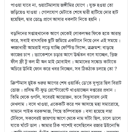
পাওয়া যাবে না, গুয়াটেমালায় জঙ্গীমির যোগে । যুক্ত হওয়া তো
জড়িয়েও যাওয়া । গোলযোগ মেটাতে শেষে দ্বারী হাটিয়ে দোর হাট
হয়েছিল, দ্বার ভেঙে প্রাণে আসার ধকলটা নিতে হয়নি ।
বড়দিনের সপ্তাহখানেক আগে থেকেই লোকলস্কর ফিকে হতে আরম্ভ
করে, সবাই বাত্সরিক ছুটি জমিয়ে একটানে নিয়ে নেন এই সময়ে ।
ধ্বজাধারী আমরাই লড়ে যাচ্ছি ফেস্টিভ সিজ্নে, ত্রক্রমশ: বাড়ছে
কাজের চাপ । ভ্যাকেশনে চড়ার আগে ঊর্দ্ধতন বলে যাচ্ছেন, প্লিজ
ফীল ফ্রী টু কল মী অন মাই মোবাইল । আমাদের সঙ্কোচ কাটাতে
অচিরে উনিই ফোন করে খবর নিচ্ছেন, সব ঠিকঠাক চলছে তো ?
ক্রিস্টমাস য়ুইক শুরুর আগের শেষ ওয়ার্কিং ডে'তে দুপুরে ছিল বিরাট
ভোজ । প্রসিদ্ধ সী-ফুড রেস্টোরেন্টে খাওয়াচ্ছেন দপ্তরের প্রধান ।
তিমি থেকে গুগলি, সবেরই আয়োজন, তবে সিন্ধুসারস নেই
দেখলাম । বসে খাওয়া, একেকটি করে পদ আসছে মহা সমারোহে,
সামনে পাইক বরকন্দাজ, পিছে তল্পিবাহক । বসা হয়েছে লম্বা
টেবিলে, সকলেরই জায়গায় আগে থেকে নাম সাঁটা ছিল, চালে ডালে
যাতে ঘাঁটে ভাল । আমার ঠিক পাশেই বসেছিলেন রজার উইনোস্কি