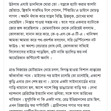
উঠলাম এযাই ডানদিকে ঘোরা তো । যন্ত্রকে হ্যাটা করার তালটা
ছোঁয়াচে, স্থিতধি সারথিও টলে গেলেন, স্টিয়ারিং'এ ডাইনে মোচড়
লাগল । অমনি খঁযাক করে যান্ত্রব খিস্তি, উজবুক, চোখের মাথা
খেয়েছিস । নিস্তার পাওয়া সহজ নয় । তবে পরে একবার ব্যাটাকে
জোর জব্দ করেছিলাম । মোমবাতিবন থেকে বেরিয়েই বললাম ,
কোলকাতা, বানান করে করে, কে-ও-এল-কে-এ-টি-এ । খানিক্ষণ
আমতা আমতা করে পথ-প্রদর্শক বললেন, সরি ডেস্টিনেশন নট
ফাউণ্ড । তা অবশ্য বেচারার দোষ নেই, কোলকাতা সত্যিই
সিলেবাসের বাইরে পড়েছিল, ওটা নাকি ভ্যালিড ফর নর্থ
আমেরিকান কন্টিনেন্ট অনলি ।
গ্রাণ্ড বিজয়ের মোটরমেধ ধেয়ে চলল, দিগন্ত ছাওয়া বিশাল প্রান্তরের
আঁকাবাঁকা পথে । মাইলের পর মাইল চলেছি তো চলেইছি, একশো
কুড়ি এবার যেন শেষ হয় না । ,মাঝে একটা সাইনবোর্ডের ধারে
গাড়ি থামানো হল, আশে পাশে কিছু ভাঙাচোরা বাড়ি ঘর । লেখা
ন্যাশনাল হেরিটেজ ইত্যাদি নানা ভণিতা, সঙ্গে সাল তারিখের
খাতিয়ান । য়ুপুটাকি না কি একটা নাম, রেড ইণ্ডিয়ানদের গ্রাম ছিল,
এখন প্রিজার্ভড্‌ ফর পস্টারিটি । প্র্রাচীনদের পগার পার করে