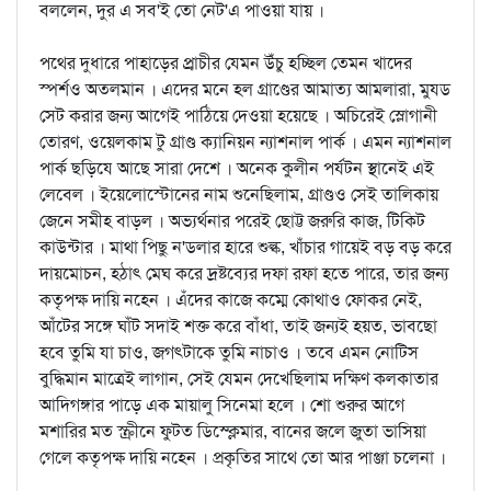
বললেন, দুর এ সব'ই তো নেট'এ পাওয়া যায় ।
পথের দুধারে পাহাড়ের প্র্রাচীর যেমন উঁচু হচ্ছিল তেমন খাদের
স্পর্শও অতলমান । এদের মনে হল গ্রাণ্ডের আমাত্য আমলারা, মুযড
সেট করার জন্য আগেই পাঠিয়ে দেওয়া হয়েছে । অচিরেই স্লোগানী
তোরণ, ওয়েলকাম টু গ্রাণ্ড ক্যানিয়ন ন্যাশনাল পার্ক । এমন ন্যাশনাল
পার্ক ছড়িযে আছে সারা দেশে । অনেক কুলীন পর্যটন স্থানেই এই
লেবেল । ইয়েলোস্টোনের নাম শুনেছিলাম, গ্রাণ্ডও সেই তালিকায়
জেনে সমীহ বাড়ল । অভ্যর্থনার পরেই ছোট্ট জরুরি কাজ, টিকিট
কাউন্টার । মাথা পিছু ন'ডলার হারে শুল্ক, খাঁচার গায়েই বড় বড় করে
দায়মোচন, হঠাৎ মেঘ করে দ্রষ্টব্যের দফা রফা হতে পারে, তার জন্য
কতৃপক্ষ দায়ি নহেন । এঁদের কাজে কম্মে কোথাও ফোকর নেই,
আঁটের সঙ্গে ঘাঁট সদাই শক্ত করে বাঁধা, তাই জন্যই হয়ত, ভাবছো
হবে তুমি যা চাও, জগত্টাকে তুমি নাচাও । তবে এমন নোটিস
বুদ্ধিমান মাত্রেই লাগান, সেই যেমন দেখেছিলাম দক্ষিণ কলকাতার
আদিগঙ্গার পাড়ে এক মায়ালু সিনেমা হলে । শো শুরুর আগে
মশারির মত স্ক্রীনে ফুটত ডিস্ক্লেমার, বানের জলে জুতা ভাসিয়া
গেলে কতৃপক্ষ দায়ি নহেন । প্রকৃতির সাথে তো আর পাঞ্জা চলেনা ।