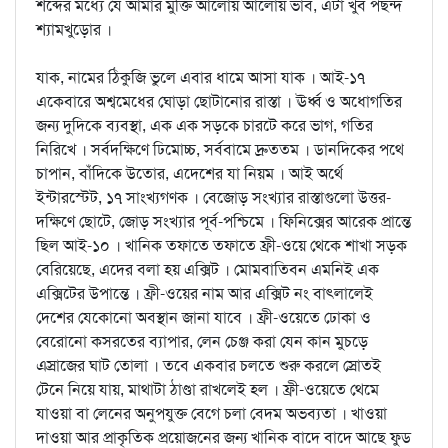
শব্দের মধ্যে যে আমার মুক্তি আলোয় আলোয় ভাব, এটা খুব পছন্দ
শ্যামখুড়োর ।
যাক, নামের ঠিকুজি ভুলে এবার ধামে আসা যাক । আই-১৭
একেবারে অশ্বমেধের ঘোড়া ছোটানোর রাস্তা । ঊর্ধ্ব ও অধোগতির
জন্য দুদিকে ব্যবস্থা, এক এক সড়কে চারটে করে ভাগ, গতির
নিরিখে । সর্বদক্ষিণে ঢিমোচ্চ, সর্ববামে দ্রুততম । ডানদিকের পথে
চাপান, বাঁদিকে উতোর, এদেশের যা নিয়ম । আই অর্থে
ইন্টারস্টেট, ১৭ সাংখ্যগণক । বেজোড় সংখ্যার রাস্তাগুলো উত্তর-
দক্ষিণে ছোটে, জোড় সংখ্যার পূর্ব-পশ্চিমে । ফিনিক্সের আরেক প্রান্তে
ছিল আই-১০ । খানিক তফাতে তফাতে ফ্রী-ওয়ে থেকে শাখা সড়ক
বেরিয়েছে, এদের বলা হয় এক্সিট । মোমবাতিবন এমনিই এক
এক্সিটের উপান্তে । ফ্রী-ওয়ের নাম আর এক্সিট নং বাত্লালেই
দেশের যেকোনো অবস্থান জানা যাবে । ফ্রী-ওয়েতে ঢোকা ও
বেরোনো কসরতের ব্যাপার, লেন চেঞ্জ করা যেন কান মুচড়ে
এস্রাজের ঘাট তোলা । তবে একবার চলতে শুরু করলে স্রোতই
টেনে নিয়ে যায়, মাথাটা ঠাণ্ডা রাখলেই হল । ফ্রী-ওয়েতে থেমে
যাওয়া বা লেনের অনুপযুক্ত বেগে চলা বেদম অভব্যতা । খাওয়া
দাওয়া আর প্রাকৃতিক প্রয়োজনের জন্য খানিক বাদে বাদে আছে ফুড