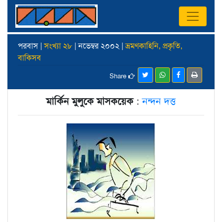
পরবাস |
সংখ্যা ২৮
| নভেম্বর ২০০২ |
ভ্রমণকাহিনি, প্রকৃতি,
বাকিসব
Share
মার্কিন মুলুকে মাসকয়েক
:
নন্দন দত্ত