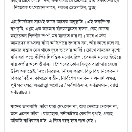
তাহার রেখে গেছে স্পর্শ, কত বসন্ত যে ঢেলেছে তায় অকারণের হর্ষ
। নিজেকে যত্সামান্য লাগে, পরশুর ডেড্লাইন, তুচ্ছ ।
এই নির্বেদের সাথেই আসে আরেক অনুভূতি । এই অকল্পিক
রূপসৃষ্টি, শুধুই এক আমোঘ র্যানডম্নেসের ফসল, নেই কোনো
মহাচেতন শিল্পীর স্পর্শ, মন মানতে চায় না । তবে এ স্রষ্টা
আমাদের বাত্সল্য বাঁটা আটপৌরে ভগবান নন, তাঁর কাছে চলে না,
আমার সন্তান যেন থাকে দুধে ভাতে'র আর্জি । চোখে সামনের দৃশ্যে
যদি ধরা পড়ে কীর্তির দিগন্তিক মনোহারিতা, তেমনই মনেও ছঁংউয়ে
যায় কর্তার অচল ঔদাস্য । শৈশবের কোন বিস্মৃত বারান্দায় বেজে
উঠল অজান্তেই, নিত্য নিরঞ্জন, নিখিল কারণ, বিভু বিশ্ব নিকেতন /
বিকার বিহীন, কামক্রোধ হীন, নির্বিশেষ সনাতন / অনাদি অক্ষর,
পূর্ণ পরাত্পর, অন্তরাত্মা অগোচর / সর্বশক্তিমান, সর্বত্রসমান, ব্যাপ্ত
সর্বচরাচর ।
যাদের ভালবাসি, তাঁরা যারা দেখলেন না, আর দেখতে পেলেন না,
মনে এলেন তাঁরা । যাইহোক, নদীতটসম কেবলি বৃথাই, প্রবাহ
আঁকড়ি রাখিবারে চাই, এ নিয়ে ব্যস্ত হয়ে লাভ নেই ।