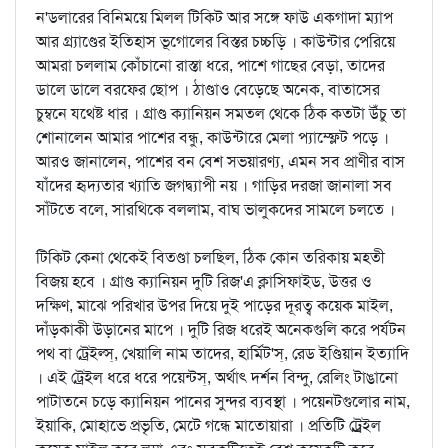
ন'ডলারের বিনিময়ে মিলল টিকিট আর সঙ্গে ফাউ একগাদা ম্যাপ
আর গ্র্যাণ্ডের ইতিহাস ভূগোলের বিস্তর চচ্চড়ি । কাউন্টার পেরিয়ে
আমরা চললাম কোঁচানো রাস্তা ধরে, পাশে গাছের বেড়া, তাদের
ডালে ডালে বরফের ছোপ । ঠাণ্ডাও বেড়েছে অনেক, বাতাসের
চুম্বনে যথেষ্ট ধার । গ্রাণ্ড ক্যানিয়ন সমতল থেকে ঠিক কতটা উঁচু তা
শোনালেন আমার পাশের বন্ধু, কাউন্টারে মেলা প্যাম্ফ্লেট পড়ে ।
আরও জানালেন, পাশের বন বেশ সভয়ারণ্য, এমন সব প্রাণীর বাস
যাঁদের হৃদ্যতার খ্যাতি জগদ্ব্যাপী নয় । গাড়ির দরজা জানালা সব
সাঁটতে বলে, সারথিকে বললাম, বাঘ ভালুকদের সামলে চলতে ।
টিকিট কেনা থেকেই বিতণ্ডা চলছিল, ঠিক কোন তরিকায় মহতী
বিজয় হবে । গ্রাণ্ড ক্যানিয়ন দুটি রিজ'এ ক্লাসিফাইড, উত্তর ও
দক্ষিণ, মাঝে পরিখার উপর দিয়ে দুই পাড়ের দূরত্ব কয়েক মাইল,
দাঁড়কাকী উড়ানের মাপে । দুটি রিজ ধরেই অনেকগুলি করে পর্যটন
পথ বা ট্রেইল্স্‌, খেয়ালি নাম তাদের, হার্মিট'স্‌, রেড ইণ্ডিয়ান ইত্যাদি
। এই ট্রেইল ধরে ধরে পয়েন্টস্‌, অর্থাৎ দর্শন বিন্দু, রেলিং টাঙানো
পাটাতনে চড়ে ক্যানিয়ন পানের সুন্দর ব্যবস্থা । পয়েনটগুলোর নাম,
ইয়াকি, মোহাভে প্রভৃতি, মেটে গন্ধে মাতোয়ারা । প্রতিটি ট্র্রেইল