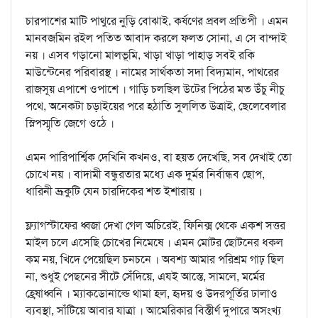
চারপাশের মাটি পাথুরে নুড়ি বোঝাই, কর্ষণের প্রবল প্রতিপী । এমন
মানবজমিন রইল পতিত আবাদ করলে ফলত সোনা, এ সে বান্দাই
নয় । এসব গড়ানো মালভূমি, খাড়া খাড়া পাহাড় সবই রকি
মাউন্টেনের পরিবারস্থ । নামের সার্থকতা সদা বিদ্যমান, পাথরের
রাজসূয় এপাশে ওপাশে । গাড়ি চলছিল উটের পিঠের মত উঁচু নীচু
পথে, অনেকটা চড়াইয়ের পরে হঠাতি সুললিত উত্রাই, ছেলেবেলার
স্লিপস্মৃতি জেগে ওঠে ।
এমন পারিপার্শ্বিক দেখিনি কখনও, বা হয়ত দেখেছি, সব দেখাই তো
চোখে নয় । বাদামী বন্ধুরতার মধ্যে এক দুর্মর নির্বান্ধব ছোপ,
ধারিনী ভ্রূকুটি যেন চারদিকের শত ইশারায় ।
ফ্ল্যাগস্টাফের ধ্বজা দেখা গেল অচিরেই, ফিনিক্স থেকে একশ সত্তর
মাইল চলে এসেছি চোখের নিমেষে । এমন মোটর ছোটনের ধকল
কম নয়, খিদে পেয়েছিল চনচনে । অবশ্য আমার পরিশ্রম গাঢ় ছিল
না, শুধুই পেছনের সীটে সেঁদিয়ে, এযই আস্তে, সামলে, মর্মের
হ্রেষাধ্বনি । ম্যাকডোনাল্ডে থামা হল, হৃদয় ও উদরপূর্তির ঢালাও
ব্যবস্থা, সাঁটিয়ে আবার যাত্রা । আমেরিকার বিস্তীর্ণ দুপারে অসংখ্য