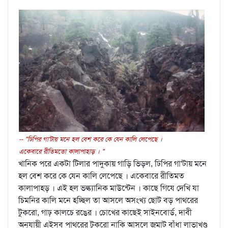
-- "ঢিপির গা'টায় মনে হল বেশ করে কে যেন কালি লেপেছে ।
একেবারে রীতিমতো কালাপাহাড় । "
খানিক পরে একটা টিলার পাদুকায় গাড়ি ভিড়ল, ঢিপির গা'টায় মনে
হল বেশ করে কে যেন কালি লেপেছে । একেবারে রীতিমত
কালাপাহড় । এই হল ভল্ক্যানিক মাউন্টেন । কাছে গিযে দেখি যা
চিমনির কালি মনে হচ্ছিল তা আসলে অসংখ্য ছোট বড় পাথরের
টুকরো, গাঢ় কালচে রঙের । চোখের কাছেই সাইনবোর্ড, দাবী
অনুযায়ী এইসব পাথরের টুকরো নাকি আসলে জমাট বাঁধা লাভাখণ্ড