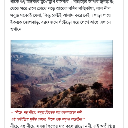
থাকে শুধু অন্ধকার মুখোমুখি বসিবার । পাহাড়ের আগার জ্বলন্ত রং
থেকে সরে এলে চোখে পড়ে আরেক বর্ণিল নক্সিকাঁথা, লাল নীল
সবুজ সবেরই মেলা, কিন্তু কেউই আলাদ করে নেই । খাড়া গায়ে
ইতস্তত ঝোপঝাড়, বরফ জমে গঁংউড়ো হয়ে লেগে আছে এখানে
ওখানে ।
-- "নীচে, বহু নীচে, সবুজ ফিতের মত কলোরাডো নদী,
এই অতীন্দ্রিয় সৃষ্টির ভাষ্কর, নিজে প্রায় অদৃশ্য অন্তর্লীনা "
নীচে, বহু নীচে, সবুজ ফিতের মত কলোরাডো নদী, এই অতীন্দ্রিয়