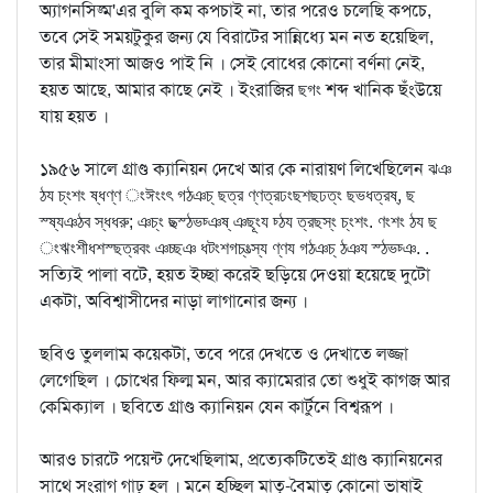
অ্যাগনসিজ্ম'এর বুলি কম কপচাই না, তার পরেও চলেছি কপচে,
তবে সেই সময়টুকুর জন্য যে বিরাটের সান্নিধ্যে মন নত হয়েছিল,
তার মীমাংসা আজও পাই নি । সেই বোধের কোনো বর্ণনা নেই,
হয়ত আছে, আমার কাছে নেই । ইংরাজির
শব্দ খানিক ছঁংউয়ে
ছগং
যায় হয়ত ।
১৯৫৬ সালে গ্রাণ্ড ক্যানিয়ন দেখে আর কে নারায়ণ লিখেছিলেন
ঝঞ
ঠয চ্‌ংশং ষ্ধণ্ণ ংঈংংৎ গঠঞচ্‌ ছত্র ণ্ণত্রঢংছশছঢত্‌ং ছভধত্রষ্‌, ছ
স্ষ্যঞঠব স্ধধরু; ঞচ্‌ং ছত্স্ঠভচ্ঞষ্‌ ঞছূংয চ্ঠয ত্রছস্‌ং চ্‌ংশং. ণংশং ঠয ছ
.
ংঋংশীধশস্ছত্রবং ঞচ্ছঞ ধটংশগচ্‌ংত্স্য ণ্ণয গঠঞচ্‌ ঠঞয স্ঠভচ্ঞ.
সত্যিই পালা বটে, হয়ত ইচ্ছা করেই ছড়িয়ে দেওয়া হয়েছে দুটো
একটা, অবিশ্বাসীদের নাড়া লাগানোর জন্য ।
ছবিও তুললাম কয়েকটা, তবে পরে দেখতে ও দেখাতে লজ্জা
লেগেছিল । চোখের ফিল্ম মন, আর ক্যামেরার তো শুধুই কাগজ আর
কেমিক্যাল । ছবিতে গ্রাণ্ড ক্যানিয়ন যেন কার্টুনে বিশ্বরূপ ।
আরও চারটে পয়েন্ট দেখেছিলাম, প্রত্যেকটিতেই গ্রাণ্ড ক্যানিয়নের
সাথে সংরাগ গাঢ় হল । মনে হচ্ছিল মাতৃ-বৈমাতৃ কোনো ভাষাই