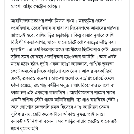
কেশে, অস্থির পেট্রোল ঝেড়ে ।
আযরিজোনাস্কেপের দর্শন মিলল প্রথম । মরুভূমির প্রদেশ
শুনেছিলাম, ভেবেছিলাম সাহারা বা নিদেনপক্ষে আমাদের থর'এর
জাতভাই হবে, বালিয়াড়ির ছড়াছড়ি । কিন্তু রাস্তার দুধারে দেখি
বিস্তীর্ণ সিকতা-সাগর, মাঝে মাঝে বেঁটে ঝোপঝাড়ের দাঁড়ি কমা
ফুলস্টপ । এ ওষধিগুলোর মধ্যে রমণীয়ের ছিটেকণাও নেই, এদের
সৃষ্টির সময় বোধহয় প্রজাপিতার হ্যাংওভার কাটেনি । তবে এরই
মাঝে হঠাৎ হঠাৎ দুটো একটা ঢ্যাঙা ক্যাকটাস্‌, পার্শ্বিক তুচ্ছতা
কেটে অমর্ত্যের দিকে বাড়ানো হাত যেন । আকার সবকটিরই
একই, প্রকারও তদ্রুপ । হাত-পা গুলো যেন ড্রয়িং বোর্ডে ফেলে
ফাঁদা হয়েছে, রঙ গাঢ় বর্ণহীন সবুজ । আযরিজোনার লোগো বা
ধ্বজা হল এই একহারা ক্যাকটাস । আযরিজোনার নামের সাথে
একটি ভণিতা সেঁটে থাকে অফিসিয়ালি, দ্য গ্রাণ্ড ক্যানিয়ন স্টেট ।
তবে লোগোর চটজলদি চমক হিসেবে গ্রাণ্ড ক্যানিয়ন তেমন
সুবিধার নয, ছোট্ট কয়েক টানে আঁকাও দুস্কর, তাই ঢ্যাঙা
ক্যাকটাসই নিশানা বনেন । সব গাড়ির নাম্বার প্লেটেও থাকে এই
শ্রমণ বৃক্ষের ছবি ।