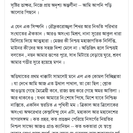
সৃষ্টির ভাষ্কর, নিজে প্রায় অদৃশ্য অন্তর্লীনা -- আমি আপনি পড়ি
আলোর পিছনে ।
এ যেন এক সিম্ফনি । রৌদ্রকরোজ্জ্বল শিখর আর নিশুতি পরিখার
সংঘাতের ঐকতান । আরও অসংখ্য মিশ্রণ, নানা সুরের আকুল ধারা
মিলিয়ে দিয়ে আত্মহারা । মেজর কী নিশ্চয় মহাজাগতিক নির্লিপ্তি,
মাইনর কী'দের অত সহজ দিশা মেলে না । অভিজিৎ হলে নিশ্চয়ই
বলতেন , নয়ন আমার রূপের পুরে, সাধ মিটায়ে বেড়ায়ে ঘুরে, শ্রবণ
আমার গভীর সুরে হয়েছে মগন ।
অভিঘাতের প্রথম ধাক্কাটা সামলেই মনে এল এক কোমল বিচ্ছিন্নতা
। যা দেখে আমি আজ এত উথাল পাথাল, তা তো ছিল ; শ্লোক
আওড়ায় গেছে মৈত্রেয়ী কবে, রাজ্য জয় করে গেছে অমর আত্তিলা ।
আর থাকবেও ; যখন আমারে নি:শেষে পিষে, মিশে যাবে নিশ্চিহ্ন
নাস্তিতে, একদিন স্বরচিত এ পৃথিবী মম । ত্রিকাল আর ত্রিলোকের
অসংখ্য অক্ষরেখার কেন্দ্রবিন্দু যেন এটা, মহাকাল আর মহাদেশের
সাগরসঙ্গম । কত প্রহর, কত প্রভঞ্জন পেরিয়ে নিসর্গের নিয়তির
নিশ্চল সাক্ষ্যে আজও গ্রাণ্ড ক্যানিয়ন -- কত শুকতারা যে স্বপ্নে