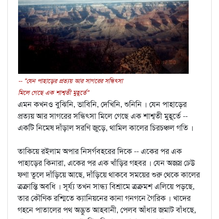
-- "যেন পাহাড়ের প্রত্যয় আর সাগরের সন্ধিত্সা
মিলে গেছে এক শাশ্বতী মুহূর্তে"
এমন কখনও বুঝিনি, ভাবিনি, দেখিনি, শুনিনি । যেন পাহাড়ের
প্রত্যয় আর সাগরের সন্ধিত্সা মিলে গেছে এক শাশ্বতী মুহূর্তে --
একটি নিমেষ দাঁড়াল সরণি জুড়ে, থামিল কালের চিরচঞ্চল গতি ।
তাকিয়ে রইলাম অপার নিসর্গবহরের দিকে -- একের পর এক
পাহাড়ের কিনারা, একের পর এক খাঁড়ির গহবর । যেন অজস্র ঢেউ
ফণা তুলে দাঁড়িয়ে আছে, দাঁড়িয়ে থাকবে সময়ের শুরু থেকে কালের
ত্রক্রান্তি অবধি । সূর্য্য তখন সান্ধ্য বিশ্রামে ত্রক্রমশ এলিয়ে পড়ছে,
তার কৌণিক রশ্মিতে ক্যানিয়নের কানা গনগনে গৈরিক । খাদের
গহনে পাতালের পথ অদ্ভুত আহবানী, পেলব আঁধার জমাট বাঁধছে,