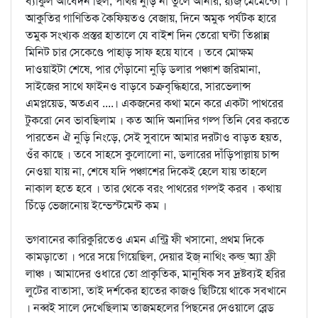
ব্যাকুল আবেদন ছিল, পাথর নুড়ি না তুলে আনার, য়্যজ্‌ মেমেন্টো ।
আকুতির গাণিতিক কৈফিয়তও বেজায়, দিনে অমুক পর্যটক হারে
তমুক সংখ্যক প্রস্তর হাতালে যে বাইশ দিন তেরো ঘন্টা তিপ্পান্ন
মিনিট চার সেকেণ্ডে পাহাড় সাফ হয়ে যাবে । তবে মোক্ষম
দাওয়াইটা শেষে, পার গেঁড়ানো নুড়ি ডলার পঞ্চাশ জরিমানা,
সাইজের সাথে ফাইনও বাড়বে চক্রবৃদ্ধিহারে, সারভেলান্স
এমপ্লয়েড, অতএব ....। একজনের কথা মনে করে একটা পাথরের
টুকরো নেব ভাবছিলাম । কত আদি অনাদির গল্প তিনি বের করতে
পারতেন ঐ নুড়ি নিংড়ে, সেই সুবাদে আমার দরটাও বাড়ত হয়ত,
ওঁর কাছে । তবে সাহসে কুলোলো না, ডলারের দাঁড়িপাল্লায় চান্স
নেওয়া যায় না, শেষে যদি পঞ্চাশের দিকেই হেলে যায় তাহলে
নাকাল হতে হবে । তার থেকে বরং পাথরের গল্পই করব । কথায়
চিঁড়ে ভেজানোয় ইন্ভেস্টমেন্ট কম ।
ভগবানের কারিকুরিতেও এমন এন্ট্রি ফী খসানো, প্রথম দিকে
কামড়াতো । পরে সয়ে গিয়েছিল, দেয়ার ইজ্‌ নাথিং কল্ড্‌ অ্যা ফ্রী
লাঞ্চ । আমাদের ওধারে তো প্রাকৃতিক, মানুষিক সব দ্রষ্টব্যই হরির
লুটের বাতাসা, তাই দর্শকের হাতের কাজও ছিটিয়ে থাকে সবখানে
। নব্বই সালে দেখেছিলাম তাজমহলের পিছনের দেওয়ালে ব্লেড