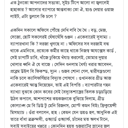
এত ঠুনকো আপনাদের সভ্যতা, সুইচ টিপে আলো না জ্বললেই
হাহাকার ? আলোর ব্যাপারে আপ্তবাক্য তো ঐ, য়্যণ্ড দেয়ার ওয়াজ
লাইট, এটা ভুললে কি চলে ?
একদিন সকালে অফিসে পৌঁছে দেখি লবি থৈ থৈ । বড়, মেজ,
সেজো, ছোট সকলেরই ঘেঁষাঘেঁষি গুঞ্জন । একেবারেই সুসাম্য ।
ব্যাপারখানা কি ? দরজা খুলছে না । অফিসের সব দরজাই বন্ধ
থাকে এমনিতে, প্রত্যেক কর্মীর কাছে থাকে নিজস্ব আযক্সেস কার্ড ,
সেই চাপাটি চাবি, খাঁজে ঢুকিয়ে খঁযাচ্‌ করলেই, তোমার দুয়ার
খোলার ধ্বনি ঐ যে বাজে । সেদিন শুনলাম ধৈর্য্য ধরার আবেদন,
প্রব্লেম উইল বি ফিক্স্ড, স্যুন । গুজব শোনা গেল, দ্বারীযন্ত্রগুলো
নাকি চলে ক্যালিফর্ণিয়ার বিদ্যুত পোষণে । ওখানকার গ্রীড আজ
একেবারেই ক্ষান্ত দিয়েছেন, তাই এই বিপত্তি । ব্যাপারটার গহন
ব্যাখ্যা বুঝতে কোন কবের সেই বৈদ্যুতশাস্ত্রের তিলক চড়চড়িয়ে
উঠল কপালে, আশপাশের কয়কজনকে বুঝিয়ে দিলাম, গ্রীড
কোল্যাপ্স মে বি ডিউ টু মেনি রিজনস্‌, মোস্ট কমন বিইং ফ্রিকুয়েন্সী
মিসম্যাচ । ওঁরা বললেন, হাহ । কেমন যেন ভয়ও হল, আধুনিক এই
তারে বাঁধা ত্রক্রন্দসী, ওঅ্যার্ড ওঅ্যার্ল্ড, চাঁদের মত অলখ টানে,
সবাই সবাইয়ের খপ্পরে । কোনদিন হয়ত গুজরাটের স্নানের জল