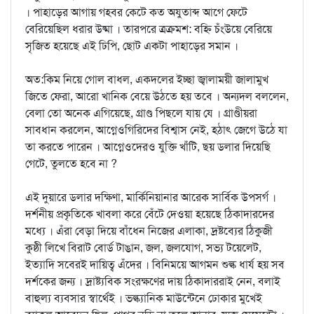
। পাহাড়ের আগায় গহবর কেটে কত অযুতাব্দ আগে ফেটে
বেরিয়েছিল ধরার উষ্মা । তারপরে ত্রক্রমশ: বহ্নি চঁংউয়ে বেরিয়ে
সৃজিত হয়েছে এই ঢিপি, ছোট একটা পাহাড়ের সমান ।
অত:কিম নিয়ে গোল বাধল, একদলের ইচ্ছা জ্বালাময়ী জালামুখ
জিতে ফেরা, আরো খানিক বেয়ে উঠতে হয় তবে । অন্যদল বললেন,
বেলা তো অনেক এগিয়েছে, গ্রাণ্ড পিছলে যায় যে । গ্রাণ্ডীয়রা
সাবধান করলেন, আগ্নেওগিরিদের বিশ্বাস নেই, হঠাৎ জেগে উঠে যা
তা করতে পারেন । আগ্নেওদেরও যুক্তি খাঁটি, ছয় ডলার দিয়েছি
গেটে, তুলতে হবে না ?
এই দুয়ারে ডলার দক্ষিণা, মার্কিনিয়ানার আরেক সার্বিক উপসর্গ ।
দর্শনীয় প্রকৃতিকে খাবলা করে বেঁটে দেওয়া হয়েছে ঠিকাদারদের
মধ্যে । এঁরা বেড়া দিয়ে বাঁধেন নিজের এলাকা, দ্রষ্টব্যের ঠিকুজী
কুষ্ঠী লিখে বিরাট বোর্ড টাঙান, জল, জলযোগ, সভ্য টয়েলেট,
ইত্যাদি সবেরই দায়িত্ব এঁদের । বিনিময়ে আগমন শুল্ক ধার্য হয় সব
দর্শকের জন্য । দ্রাষ্ট্যবিক সংরক্ষণের দায় ঠিকাদাররাই নেন, বলাই
বাহুল্য ব্যবসার স্বার্থেই । ভল্ক্যানিক মাউন্টেনে ঢোকার মুখেই