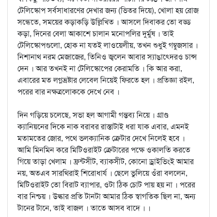
টেলিস্কোপ সর্বসাধারণের দেখার জন্য (ভিতর দিয়ে), খোলা হয় রোজ
সন্ধেতে, সময়ের কড়াকড়ি উল্লিখিত । আসলে দিবাকর তো বড্ড
কড়া, দিনের বেলা আকাশে চালান মনোপলির দুর্মুষ । তাই
টেলিস্কোপগুলো, হোক না যতই লাওয়েলীয়, তখন শুধুই গম্বুজসার ।
নিশানাথ নরম মেজাজের, তিনিও জ্বলেন আবার স্যাঙাত্দেরও চান্স
দেন । আর তখনই না টেলিস্কোপের কেরামতি । কি আর করা,
এবারের মত লগ্নভ্রষ্টার লেবেল নিয়েই ফিরতে হল । প্রতিজ্ঞা রইল,
পরের বার নক্ষত্রলোককে দেখে নেব ।
দিন গড়িয়ে চলেছে, সভা হল আগামী গন্তব্য নিয়ে । গ্রাণ্ড
ক্যানিয়নের দিকে নাক বরাবর রাস্তাটাই ধরা যাক এবার, এমনই
মতামতের জোর, পথে ভলক্যানিক ক্রেটার দেখে নিলেই হবে ।
আমি মিনমিন করে মিটিওরাইট ক্রেটারের পক্ষে ওকালতি করতে
গিয়ে তাড়া খেলাম । ফ্রন্টসীট, ব্যাকসীট, কোনো ড্রাইভিংই আমার
নয়, অতএব সারথিরাই শিরোধার্য । ছেলে ভুলিয়ে ওঁরা বললেন,
মিটিওরাইট তো বিরাট ব্যাপার, ওটা ঠিক চোট পায় হয় না । পরের
বার নিশ্চয় । উল্কার প্রতি টানটা আমার ঠিক স্বাগতিক ছিল না, অন্য
টানের টানে, তাই বাজল । তাতে আসব বাদে । ।