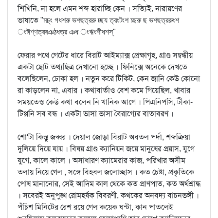
শিখিনি, না হলে এমন শব্দ হারাচ্ছি কেন । সত্যিই, নারায়ণের
ভাষাতে
"মচ্‌ং গধশরু ভশছত্ররু চ্ছয ত্রংটংশ চ্ছরু ছ ভশছত্ররুংশ
ংঈণ্ণত্রবঞঠধত্র ঞধ ংঋংশীধশস্‌"
ফেরার পথে গেটের ধারে বিরাট আইম্যাক্স প্রেক্ষাগৃহ, গ্রাণ্ড সম্বন্ধীয়
একটা ছোট তথ্যছিত্র দেখানো হচ্ছে । ফিনিক্সে অনেকে দেখতে
বলেছিলেন, ঢোকা হল । নতুন করে টিকিট, কেন জানি কেউ কোনো
রা কাড়লেন না, এবার । কথাবার্তাও বেশ কমে গিয়েছিল, খাবার
সময়তেও কেউ কথা বলেন নি খানিক আগে । পিএনিপসি, টীকা-
টিপ্পনি সব বন্ধ । একটা ভাসা ভাসা বৈরাগ্যের বাতাবরণ ।
শো'টা কিন্তু জব্বর । দেয়াল জোড়া বিরাট অবতল পর্দা, শব্দক্রিয়া
দুলিয়ে দিয়ে যায় । বিষয় গ্রাণ্ড ক্যানিয়ন জয়ে মানুষের প্রয়াস, যুগে
যুগে, কালে কালে । অসাধারণ ক্যামেরার কাজ, পরিখার অসীম
তলায় নিয়ে গেল , সঙ্গে বিহবল জলোচ্ছাস । কত চেষ্টা, প্রকৃতিকে
পোষ মানানোর, সেই আদিম কাল থেকে কত প্রাণপাত, কত অর্থশ্রাদ্ধ
। সবেরই অনুপুঙ্খ রোমহর্ষক বিবরণী, কথকের অনবদ্য বাচনভঙ্গী ।
পঁচিশ মিনিটের রেশ রয়ে গেল কয়েক ঘন্টা, কান পাতলেই