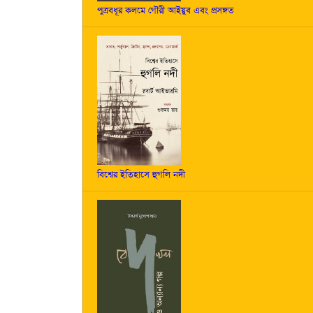
পুত্রবধূর কলমে গৌরী আইয়ুব এবং প্রসঙ্গত
বিশ্বের ইতিহাসে হুগলি নদী