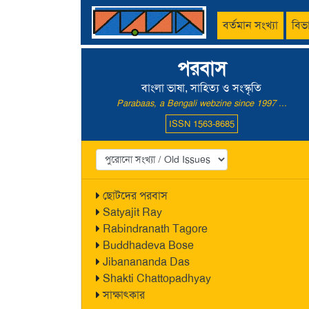
বর্তমান সংখ্যা
বিভ
পরবাস
বাংলা ভাষা, সাহিত্য ও সংস্কৃতি
Parabaas, a Bengali webzine since 1997 ...
ISSN 1563-8685
ছোটদের পরবাস
Satyajit Ray
Rabindranath Tagore
Buddhadeva Bose
Jibanananda Das
Shakti Chattopadhyay
সাক্ষাৎকার