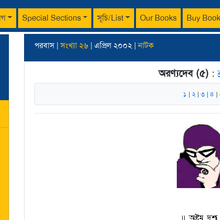
াগ
Special Sections
সূচি/List
Our Books
Buy Boo
পরবাস |
সংখ্যা ২৬
| এপ্রিল ২০০২ |
নাটক
অরণ্যদেব (৫)
:
১
|
২
|
৩
|
৪
|