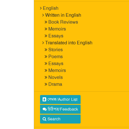
English
Written in English
Book Reviews
Memoirs
Essays
Translated into English
Stories
Poems
Essays
Memoirs
Novels
Drama
লেখক/Author List
চিঠিপত্র/Feedback
Search