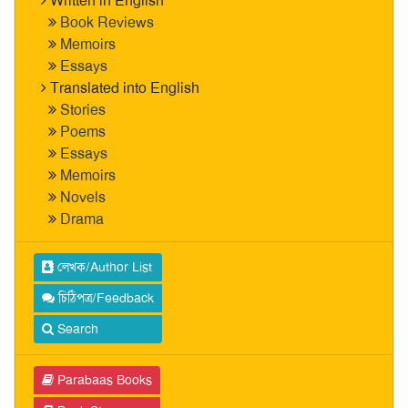
Written in English
Book Reviews
Memoirs
Essays
Translated into English
Stories
Poems
Essays
Memoirs
Novels
Drama
লেখক/Author List
চিঠিপত্র/Feedback
Search
Parabaas Books