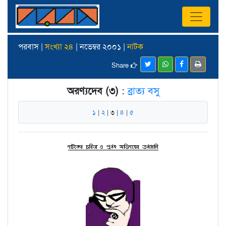
পরবাস |
সংখ্যা ২৪
| নভেম্বর ২০০১ |
নাটক
Share
অরণ্যদেব (৩)
:
ব্রাত্য বসু
১
|
২
| ৩ |
৪
|
৫