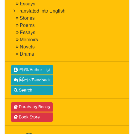
Essays
Translated into English
Stories
Poems
Essays
Memoirs
Novels
Drama
লেখক/Author List
চিঠিপত্র/Feedback
Search
Parabaas Books
Book Store