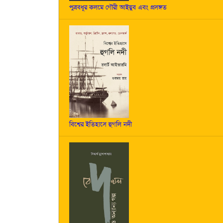
পুত্রবধূর কলমে গৌরী আইয়ুব এবং প্রসঙ্গত
বিশ্বের ইতিহাসে হুগলি নদী