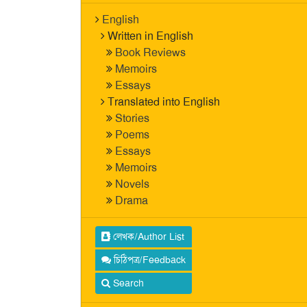
English
Written in English
Book Reviews
Memoirs
Essays
Translated into English
Stories
Poems
Essays
Memoirs
Novels
Drama
লেখক/Author List
চিঠিপত্র/Feedback
Search