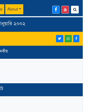
ks
About
জানুয়ারি ২০০২
পাদকীয়
িঠি