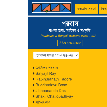
বর্তমান সংখ্যা
বিভ
পরবাস
বাংলা ভাষা, সাহিত্য ও সংস্কৃতি
Parabaas, a Bengali webzine since 1997 ...
ISSN 1563-8685
ছোটদের পরবাস
Satyajit Ray
Rabindranath Tagore
Buddhadeva Bose
Jibanananda Das
Shakti Chattopadhyay
সাক্ষাৎকার