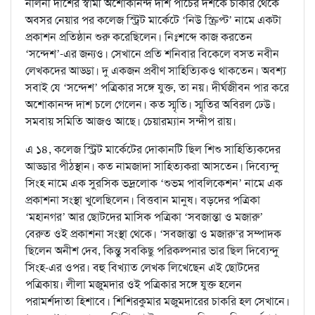
নলিনী দাশের স্বামী অশোকানন্দ দাশ পাঁচের দশকে চাকরি থেকে
অবসর নেয়ার পর কলেজ স্ট্রিট মার্কেটে ‘নিউ স্ক্রিপ্ট’ নামে একটা
প্রকাশন প্রতিষ্ঠান শুরু করেছিলেন। নিঃশব্দে কাজ করতেন
‘সন্দেশ’-এর জন্যও। সেখানে প্রতি শনিবার বিকেলে বসত নবীন
লেখকদের আড্ডা। দু একজন প্রবীণ সাহিত্যিকও থাকতেন। অবশ্য
সবাই যে ‘সন্দেশ’ পত্রিকার সঙ্গে যুক্ত, তা নয়। দীর্ঘজীবন পার করে
অশোকানন্দ দাশ চলে গেলেন। কত স্মৃতি। স্মৃতির অবিরল ঢেউ।
সমবায় সমিতি আজও আছে। চেয়ারম্যান সন্দীপ রায়।
এ ১৪, কলেজ স্ট্রিট মার্কেটের দোকানটি ছিল শিশু সাহিত্যিকদের
আড্ডার পীঠস্থান। কত নামজাদা সাহিত্যকরা আসতেন। দিব্যেন্দু
সিংহ নামে এক সুরসিক ভদ্রলোক ‘শুভম পাবলিকেশন’ নামে এক
প্রকাশনা সংস্থা খুলেছিলেন। বিত্তবান মানুষ। বড়দের পত্রিকা
‘মহানগর’ আর ছোটদের মাসিক পত্রিকা ‘সবজান্তা ও মজারু’
বেরুত ওই প্রকাশনা সংস্থা থেকে। ‘সবজান্তা ও মজারু’র সম্পাদক
ছিলেন অনীশ দেব, কিন্তু সবকিছু পরিকল্পনার ভার ছিল দিব্যেন্দু
সিংহ-এর ওপর। বহু বিখ্যাত লেখক লিখেছেন এই ছোটদের
পত্রিকায়। লীলা মজুমদার ওই পত্রিকার সঙ্গে যুক্ত হলেন
পরামর্শদাতা হিশাবে। শিশিরকুমার মজুমদারের চাকরি হল সেখানে।