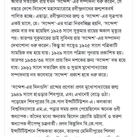
আবার সত্যজিৎ রায় যখন ‘সন্দেশ’-এর সম্পাদনা শুরু করেন, সে
বছরে দেশে-বিদেশে মহাসমারোহে রবীন্দ্রনাথের জন্মশতবর্ষ
পালিত হচ্ছে। এছাড়া, রবীন্দ্রনাথের জন্ম ও ‘সন্দেশ’-এর সূত্রপাত
একই মাসে, মে। ‘সন্দেশ’-এর যাত্রা নিরবচ্ছিন্ন হয়নি, ‘সন্দেশ’
প্রথম বার বন্ধ হয়েছিল ১৯২৩ সালে সুকুমার রায়ের অকাল মৃত্যুর
পর। তারপর সুকুমারের ভাই সুবিনয় রায় ‘সন্দেশ’-এর সম্পাদনা
দেখাশোনা শুরু করেন। কিন্তু তা সত্ত্বেও ১৯২৫ সালে পত্রিকাটি
সাময়িক বন্ধ হয়ে যায়। ১৯২৯ সালে পত্রিকা পুনরায় প্রকাশিত হয়।
তারপর ১৯৩৩/৩৪ সালে প্রায় তিন দশকের জন্য ‘সন্দেশ’ বন্ধ হয়ে
যায়। ১৯৬১ সালে সত্যজিৎ রায় ও সুভাষ মুখোপাধ্যায়ের
সম্পাদনায় নব কলেবরে ‘সন্দেশ’ প্রকাশ হতে শুরু করে।
‘সন্দেশ-এর দিনগুলি’ গ্রন্থের প্রণেতা প্রণব মুখোপাধ্যায়ের জন্ম
১৯৪৯ সালে হাওড়ার শিবপুরে, এবং এখানেই বেড়ে ওঠা।
পড়েছেন শিবপুরের বি.কে.পাল ইন্সটিটিউশন-এ। কলকাতা
বিশ্ববিদ্যালয়ে এম.এ. পড়ার সময় প্রণব পেয়েছিলেন অনেক গুণী
অধ্যাপক। তাঁদের মধ্যে অন্যতম ছিলেন জ্যোতি ভট্টাচার্য ও তরুণ
অধ্যাপক দীপেন্দু চক্রবর্তী। প্রণব কিছুদিন বি.কে.পাল.
ইন্সটিটিউশনে শিক্ষকতা করেন, তারপর মেদিনীপুরের শিলদা