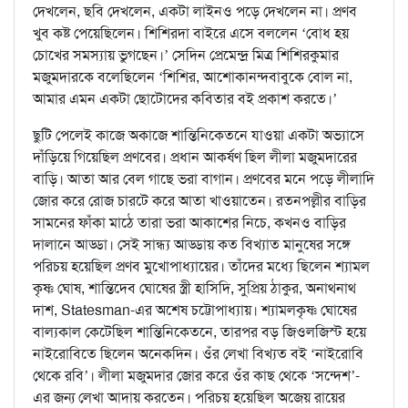
দেখলেন, ছবি দেখলেন, একটা লাইনও পড়ে দেখলেন না। প্রণব
খুব কষ্ট পেয়েছিলেন। শিশিরদা বাইরে এসে বললেন ‘বোধ হয়
চোখের সমস্যায় ভুগছেন।’ সেদিন প্রেমেন্দ্র মিত্র শিশিরকুমার
মজুমদারকে বলেছিলেন ‘শিশির, আশোকানন্দবাবুকে বোল না,
আমার এমন একটা ছোটোদের কবিতার বই প্রকাশ করতে।’
ছুটি পেলেই কাজে অকাজে শান্তিনিকেতনে যাওয়া একটা অভ্যাসে
দাঁড়িয়ে গিয়েছিল প্রণবের। প্রধান আকর্ষণ ছিল লীলা মজুমদারের
বাড়ি। আতা আর বেল গাছে ভরা বাগান। প্রণবের মনে পড়ে লীলাদি
জোর করে রোজ চারটে করে আতা খাওয়াতেন। রতনপল্লীর বাড়ির
সামনের ফাঁকা মাঠে তারা ভরা আকাশের নিচে, কখনও বাড়ির
দালানে আড্ডা। সেই সান্ধ্য আড্ডায় কত বিখ্যাত মানুষের সঙ্গে
পরিচয় হয়েছিল প্রণব মুখোপাধ্যায়ের। তাঁদের মধ্যে ছিলেন শ্যামল
কৃষ্ণ ঘোষ, শান্তিদেব ঘোষের স্ত্রী হাসিদি, সুপ্রিয় ঠাকুর, অনাথনাথ
দাশ, Statesman-এর অশেষ চট্টোপাধ্যায়। শ্যামলকৃষ্ণ ঘোষের
বাল্যকাল কেটেছিল শান্তিনিকেতনে, তারপর বড় জিওলজিস্ট হয়ে
নাইরোবিতে ছিলেন অনেকদিন। ওঁর লেখা বিখ্যত বই ‘নাইরোবি
থেকে রবি’। লীলা মজুমদার জোর করে ওঁর কাছ থেকে ‘সন্দেশ’-
এর জন্য লেখা আদায় করতেন। পরিচয় হয়েছিল অজেয় রায়ের