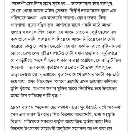
‘সন্দেশী’দের নিয়ে ভ্রমণ সূর্যনগর— আসানসোল হয়ে বার্নপুর,
সেখান থেকে কয়েক মাইল ভেতরে, বিস্তীর্ণ দামোদরের কূলে এক
পরিত্যক্ত অঞ্চল। এক আশ্চর্যের জায়গা। ঝোপ জঙ্গল, টিলা,
গাছপালা, বুনো রঙিন ফুল, আগাছার মাঝে একটি মাঠে আগুন
জ্বলছে লকলকে শিখা মেলে। সে আগুন নেভে না, দুষ্টু ছেলের দল
কত ভাবে মাটি, পাথর চাপা দিয়ে সে আগুন নিভিয়ে দেবার চেষ্টা
করেছে, কিন্তু সে আগুন নেভেনি। সেবার একদিন রাতে বৃষ্টি নামলো
জোরে, দেখা গেল বৃষ্টির দাপটেও সেটা সমান প্রজ্বলিত। সূর্যনগরে
যে বাড়িটিতে ‘সন্দেশী’দের থাকার ব্যবস্থা হয়েছিল, সে বাড়িটি ছিল
দোতলা— একতলায় বৃদ্ধাশ্রম আর দোতলাটা ভ্রমণ পিপাসুদের
ভাড়া দেওয়া হয়। বৃদ্ধাশ্রমের বৃদ্ধাদের দেখে প্রণবের মনটা বড় ভারী
হয়ে যায়। প্রণব লিখেছেন ‘আমরা এসেছি এমন জায়গায় কদিনের
মুক্তি খুঁজতে, যেখানে অপার মুক্তির মাঝে নির্বাসিত হয়ে উন্মাদের
মতো দিন কাটাচ্ছে ন’টি বৃদ্ধ।’
১৪১৭ বঙ্গাব্দে ‘সন্দেশ’-এর পঞ্চাশ বছর। সুবর্ণজয়ন্তী বর্ষে ‘সন্দেশ’
পেল এক দারুণ উপহার। শিশু কিশোর আকাদেমি, তথ্য সংস্কৃতি
বিভাগ, পশ্চিমবঙ্গ সরকার কর্তৃক আয়োজিত তৃতীয় রাজ্য শিশু
কিশোর উৎসবের উদ্বোধনী অনুষ্ঠানে সম্মাননা জ্ঞাপন করা হল