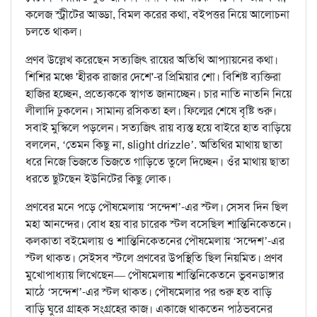
কলেজ স্ট্রীটের আড্ডা, বিমল করের কথা, বইপত্তর নিয়ে আলোচনা
চলতে থাকল।
প্রণব উল্লেখ করেছেন সত্যজিৎ রায়ের অতিথি আপ্যায়নের কথা।
শিশির মঞ্চে 'হীরক রাজার দেশে'-র প্রিমিয়ার শো। বিশিষ্ট ব্যক্তিরা
হাজির হচ্ছেন, প্রত্যেককে স্বাগত জানাচ্ছেন। চার নাতি নাতনি নিয়ে
লীলাদি ঢুকলেন। সামান্য রসিকতা হল। ফিল্মের শেষে বৃষ্টি শুরু।
সবাই মুস্কিলে পড়লেন। সত্যজিৎ রায় ব্যস্ত হয়ে বাইরে হাত বাড়িয়ে
বললেন, ‘তেমন কিছু না, slight drizzle’. অতিথির মাথায় ছাতা
ধরে নিজে ভিজতে ভিজতে গাড়িতে তুলে দিচ্ছেন। ওঁর মাথায় ছাতা
ধরতে ছুটছেন ইউনিটের কিছু লোক।
প্রণবের মনে পড়ে পৌষমেলায় ‘সন্দেশ’-এর স্টল। সেসব দিন ছিল
মহা আনন্দের। বোধ হয় বার চারেক স্টল বসেছিল শান্তিনিকেতনে।
কলকাতা বইমেলায় ও শান্তিনিকেতনের পৌষমেলায় ‘সন্দেশ’-এর
স্টল থাকত। সেইসব স্টলে প্রণবের উপস্থিতি ছিল নিয়মিত। প্রণব
মুখোপাধ্যায় লিখেছেন— পৌষমেলায় শান্তিনিকেতনে ভুবনডাঙ্গার
মাঠে ‘সন্দেশ’-এর স্টল থাকত। পৌষমেলার পর শুরু হত বাড়ি
বাড়ি ঘুরে গ্রাহক সংগ্রহের কাজ। একাজে থাকতেন পাঠভবনের