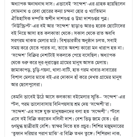
অধ্যাপক অনাথনাথ দাস। এভাবেই ‘সন্দেশ’-এর গ্রাহক হয়েছিলেন
সোমনাথ ও রেবা হোরের কন্যা চন্দনা হোর ও খ্যাতিমান
ঐতিহাসিক দম্পতি অশীন দাশগুপ্ত ও উমা দাশগুপ্তর পুত্র।
‘নিউস্ক্রিপ্ট’-এর বই আর ‘সন্দেশ’ ছাড়াও আরও হরেক ছোটোদের
বই নিয়ে আসা হত কলকাতা থেকে। সকাল থেকে রাত অবধি
সরগরম থাকত মেলার মাঠ। বিশ্বভারতীর অনুষ্ঠান চলত, সবাই
সময় করে যেতে পারত না, তাতে অবশ্য কারো মন খারাপ হত না।
‘সন্দেশ’ বিক্রির নেশাটাই সকলকে পেয়ে বসেছিল। অধ্যাপক
থেকে শুরু করে দূর-দূরান্তের গ্রামের মানুষ আসত মেলায়।
জামাকাপড়, চুড়ি-গয়না, থালা-বাটি, হাত গরম খাবার-দাবারের
বিশাল মেলার মাঝে বই-এর দোকান হাঁ করে দেখত গ্রামের মানুষ
আর ছেলেপুলেরা।
তেমনি ভাবেই উঠে আসে কলকাতা বইমেলার স্মৃতি– ‘সন্দেশ’-এর
স্টল, পরম ভালোবাসায় বিনিপয়সায় শ্রম দেয় ‘সন্দেশী’রা।
‘সন্দেশ’-এর সঙ্গে যুক্ত মানুষজনদের বলা হত ‘সন্দেশী’। স্টলে
এসে বই বিক্রি করতেন নলিনী দাশ। বেশ ভিড় জমে যেত। ওঁর
গুণমুগ্ধ ছাত্রীরাই বেশি। স্বাক্ষর দিতে হত প্রচুর। শিশির মজুমদারের
‘তুফান দরিয়ার পরাণ মাঝি’-র বিক্রি তখন তুঙ্গে। শিশিরদা নাক,