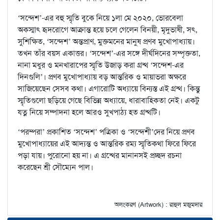
‘সন্দেশ’-এর বহু স্মৃতি বুকে নিয়ে ১লা মে ২০২০, ভোরবেলা
অকস্মাৎ হৃদরোগে আক্রান্ত হয়ে চলে গেলেন বিনয়ী, মৃদুভাষী, সৎ,
সুশিক্ষিত, ‘সন্দেশ’ অন্তপ্রাণ, মুক্তমনের মানুষ প্রণব মুখোপাধ্যায়।
তখন তাঁর বয়স একাত্তর। ‘সন্দেশ’-এর সঙ্গে দীর্ঘদিনের সম্পৃক্ততা,
নানা মধুর ও মনখারাপের স্মৃতি উজাড় করা গ্রন্থ ‘সন্দেশ-এর
দিনগুলি’। প্রণব মুখোপাধ্যায় বড় আন্তরিক ও মায়াভরা অক্ষরে
সাজিয়েছেন সেসব কথা। এগারোটি অধ্যায়ে বিন্যস্ত এই গ্রন্থ। কিন্তু
স্মৃতিগুলো ছড়িয়ে গেছে বিভিন্ন অধ্যায়ে, ধারাবাহিকতা নেই। একটু
যত্ন নিয়ে সম্পাদনা হলে আরও সুখপাঠ্য হত গ্রন্থটি।
‘পরম্পরা’ প্রকাশিত ‘সন্দেশ’ পত্রিকা ও ‘সন্দেশী’দের নিয়ে প্রণব
মুখোপাধ্যায়ের এই আদ্যন্ত ও আন্তরিক রম্য স্মৃতিকথা ফিরে ফিরে
পড়া যায়। পুরোনো হয় না। এ গ্রন্থের মানানসই প্রচ্ছদ রচনা
করেছেন শ্রী সৌম্যেন পাল।
অলংকরণ (Artwork) : রাহুল মজুমদার