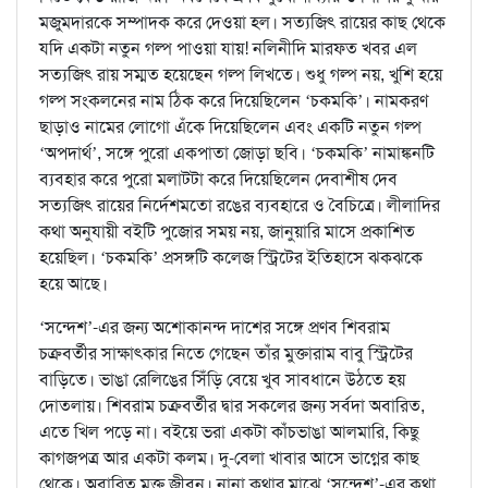
মজুমদারকে সম্পাদক করে দেওয়া হল। সত্যজিৎ রায়ের কাছ থেকে
যদি একটা নতুন গল্প পাওয়া যায়! নলিনীদি মারফত খবর এল
সত্যজিৎ রায় সম্মত হয়েছেন গল্প লিখতে। শুধু গল্প নয়, খুশি হয়ে
গল্প সংকলনের নাম ঠিক করে দিয়েছিলেন ‘চকমকি’। নামকরণ
ছাড়াও নামের লোগো এঁকে দিয়েছিলেন এবং একটি নতুন গল্প
‘অপদার্থ’, সঙ্গে পুরো একপাতা জোড়া ছবি। ‘চকমকি’ নামাঙ্কনটি
ব্যবহার করে পুরো মলাটটা করে দিয়েছিলেন দেবাশীষ দেব
সত্যজিৎ রায়ের নির্দেশমতো রঙের ব্যবহারে ও বৈচিত্রে। লীলাদির
কথা অনুযায়ী বইটি পুজোর সময় নয়, জানুয়ারি মাসে প্রকাশিত
হয়েছিল। ‘চকমকি’ প্রসঙ্গটি কলেজ স্ট্রিটের ইতিহাসে ঝকঝকে
হয়ে আছে।
‘সন্দেশ’-এর জন্য অশোকানন্দ দাশের সঙ্গে প্রণব শিবরাম
চক্রবর্তীর সাক্ষাৎকার নিতে গেছেন তাঁর মুক্তারাম বাবু স্ট্রিটের
বাড়িতে। ভাঙা রেলিঙের সিঁড়ি বেয়ে খুব সাবধানে উঠতে হয়
দোতলায়। শিবরাম চক্রবর্তীর দ্বার সকলের জন্য সর্বদা অবারিত,
এতে খিল পড়ে না। বইয়ে ভরা একটা কাঁচভাঙা আলমারি, কিছু
কাগজপত্র আর একটা কলম। দু-বেলা খাবার আসে ভাগ্নের কাছ
থেকে। অবারিত মুক্ত জীবন। নানা কথার মাঝে ‘সন্দেশ’-এর কথা,