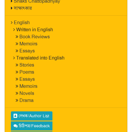
Shakti Chattopadhyay
সাক্ষাৎকার
English
Written in English
Book Reviews
Memoirs
Essays
Translated into English
Stories
Poems
Essays
Memoirs
Novels
Drama
লেখক/Author List
চিঠিপত্র/Feedback