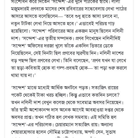
সংশোধন করে দিতেন ‘সন্দেশ’-এর খুদে পাঠকের স্বার্থে। লীলা
মজুমদারই প্রণবকে মাসের শেষ রবিবারের সন্ধেবেলায় লেখা পাঠের
আসরে আসতে বলেছিলেন— ‘তবে শুধু হাতে আসা চলবে না,
নতুন টাটকা লেখা নিয়ে আসতে হবে।’ এভাবেই পরিচয় গাঢ়
হয়েছিলো। ‘সন্দেশ’ পরিবারের আর একজন মানুষ ছিলেন নলিনী
দাশ। ‘সন্দেশ’-এর তৃতীয় সম্পাদক। প্রণব লিখেছেন নলিনীদিই
‘সন্দেশ’ অফিসের দরজা খুলে তাঁকে একদিন ভিতরে ডেকে
নিয়েছিলেন, সেই দিনটা ছিল প্রণবের স্মরণীয় দিন। নলিনী দাশের
বড় পছন্দ ছিল প্রণবের লেখা। তিনি বলেছেন, ‘প্রণব যখন যা লেখে
তা ছড়া-কবিতাই হোক বা গল্প-প্রবন্ধই হোক— তা পড়া শুরু করলে
থামা যায় না।’
‘সন্দেশ’ মাঝে মধ্যেই আর্থিক অনটনে পড়ত। সত্যজিৎ রায়ের
পকেট থেকেই টাকা খরচ হচ্ছিল। কিন্তু এভাবে কতদিন চলবে?
তখন নলিনী দাশ বেথুন কলেজ থেকে সবেমাত্র অবসর নিয়েছেন।
তাঁর স্বামী অশোকানন্দ দাস অনেক আগেই আবহাওয়া দপ্তর থেকে
অবসর প্রাপ্ত। তখন গঠিত হল লেখক সমবায়। এই সমিতি হল
‘সন্দেশ’-এর পরিচালক। চেয়ারম্যান সত্যজিৎ রায়। অন্যান্য
শেয়ারহোল্ডার হলেন সৌমিত্র চট্টোপাধ্যায়, অপর্ণা সেন, সুভাষ