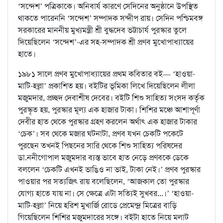
‘সন্দেশ’ পত্রিকাকে। অনিবার্য কারণে সেদিনের অনুষ্ঠানে উপস্থিত
থাকতে পারেননি ‘সন্দেশ’ সম্পাদক সন্দীপ রায়। সেদিন পশ্চিমবঙ্গ
সরকারের মাননীয় মুখ্যমন্ত্রী শ্রী বুদ্ধদেব ভট্টাচার্য পুরস্কার তুলে
দিয়েছিলেন ‘সন্দেশ’-এর সহ-সম্পাদক শ্রী প্রণব মুখোপাধ্যায়ের
হাতে।
১৯৮১ সালে প্রণব মুখোপাধ্যায়ের প্রথম কবিতার বই— ‘হাওয়া-
মাটি-হল্লা’ প্রকাশিত হয়। বইটির ভূমিকা লিখে দিয়েছিলেন লীলা
মজুমদার, প্রচ্ছদ দেবাশীষ দেবের। বইটি শিশু সাহিত্য সংসদ কর্তৃক
পুরস্কৃত হয়, পুরস্কার মূল্য এক হাজার টাকা। শিশির মঞ্চে আশাপূর্ণা
দেবীর হাত থেকে পুরস্কার গ্রহণ করলেন অর্থাৎ এক হাজার টাকার
‘চেক’। সব থেকে মজার ঘটনাটা, প্রণব যখন চেকটি পকেটে
পুরছেন তখনই পিছনের সারি থেকে শিশু সাহিত্য পরিষদের
ডা.ননীগোপাল মজুমদার ব্যস্ত ভাবে হাত নেড়ে প্রণবকে ডেকে
বললেন ‘চেকটি এখনই ভাঙিও না ভাই, টাকা নেই।’ প্রণব পুরস্কার
পাওয়ার পর সত্যজিৎ রায় বলেছিলেন, ‘আজকাল তো পুরস্কার
যোগ্য হাতে যায় না। সে ক্ষেত্রে এটা সত্যিই সুখবর...।’ ‘হাওয়া-
মাটি-হল্লা’ নিয়ে হরিশ মুখার্জি রোডে প্রেমেন্দ্র মিত্রের বাড়ি
গিয়েছিলেন শিশির মজুমদারের সঙ্গে। বইটা হাতে নিয়ে মলাট