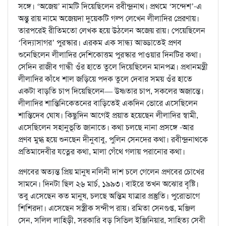
সঙ্গে। ‘অজেয়’ নামটি দিয়েছিলেন রবীন্দ্রনাথ। প্রথমে ‘সন্দেশ’-এ
অন্তু রায় নামে অজেয়দা দুয়েকটি গল্প লেখেন লীলাদির প্রেরণায়।
তারপরেই রীতিমতো লেখক হয়ে উঠলেন অজেয় রায়। পেয়েছিলেন
‘বিদ্যাসাগর’ পুরস্কার। এরকম এক সান্ধ্য আড্ডাতেই প্রণব
শুনেছিলেন লীলাদির দেশিকোত্তম পুরস্কার পাওয়ার দিনটির কথা।
সেদিন রাজীব গান্ধী ওঁর হাতে তুলে দিয়েছিলেন মানপত্র। প্রধানমন্ত্রী
লীলাদির কাঁধে শাল জড়িয়ে পদক তুলে দেবার সময় ওঁর হাতে
একটা বাড়তি চাপ দিয়েছিলেন— উষ্ণতার চাপ, সকলের অজান্তে।
লীলাদির শান্তিনিকেতনের বাড়িতেই একদিন ভোরে এসেছিলেন
শান্তিদেব ঘোষ। কিছুদিন আগেই প্রয়াত হয়েছেন লীলাদির স্বামী,
এসেছিলেন সহানুভূতি জানাতে। কথা চলছে নানা প্রসঙ্গে -আর
প্রণব মুগ্ধ হয়ে শুনছেন দীনুবাবু, পুলিন সেনদের কথা। রবীন্দ্রনাথকে
প্রতিমাদেবীর যত্নের কথা, মালা গেঁথে গলায় পরানোর কথা।
প্রণবের অত্যন্ত প্রিয় মানুষ নলিনী দাশ চলে গেলেন প্রণবের চোখের
সামনে। দিনটা ছিল ২৬ মার্চ, ১৯৯৩। বাইরে তখন অঝোর বৃষ্টি।
তবু এসেছেন কত মানুষ, চলছে অন্তিম যাত্রার প্রস্তুতি। পুরোভাগে
শিশিরদা। এসেছেন সস্ত্রীক সন্দীপ রায়। রমিতা সেনগুপ্ত, মঞ্জিল
সেন, সলিল লাহিড়ী, সরকারি বড় সিভিল ইঞ্জিনিয়ার, সাহিত্য সেবী