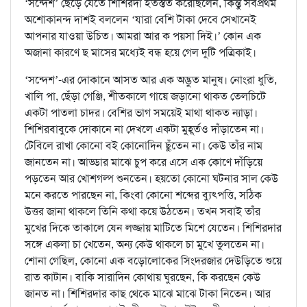
‘সন্দেশ’ ছেড়ে যেতে শিশিরদা ইতস্তত করেছিলেন, কিন্তু সর্বপ্রথম
অশোকানন্দ দাশই বললেন ‘যারা বেশি টাকা দেবে সেখানেই
আপনার যাওয়া উচিত। আমরা আর ক পয়সা দিই।’ কোন এক
অজানা কারণে ছ মাসের মধ্যেই বন্ধ হয়ে গেল দুটি পত্রিকাই।
‘সন্দেশ’-এর দোকানে আসত আর এক অদ্ভুত মানুষ। নোংরা ধুতি,
খালি পা, ছেঁড়া গেঞ্জি, শীতকালে গায়ে জড়ানো থাকত তেলচিটে
একটা পাতলা চাদর। বেশির ভাগ সময়েই মাথা থাকত ন্যাড়া।
শিশিরবাবুকে দোকানে না দেখলে একটা মুহূর্তও দাঁড়াতেন না।
টেবিলে রাখা কোনো বই কোনোদিন ছুঁতেন না। কেউ তাঁর নাম
জানতেন না। আড্ডার মাঝে চুপ করে এসে এক কোণে দাঁড়িয়ে
পড়তেন আর খোশগল্প শুনতেন। হয়তো কোনো ঘটনার সাল কেউ
মনে করতে পারছেন না, কিংবা কোনো শব্দের ব্যুৎপত্তি, সঠিক
উত্তর জানা থাকলে তিনি কথা কয়ে উঠতেন। তখন সবাই তাঁর
মুখের দিকে তাকালে যেন লজ্জায় মাটিতে মিশে যেতেন। শিশিরদার
সঙ্গে একলা চা খেতেন, অন্য কেউ থাকলে চা মুখে তুলতেন না।
শোনা গেছিল, কোনো এক বড়োলোকের সিংদরজার দেউড়িতে শুয়ে
রাত কাটান। বাকি সারাদিন কোথায় ঘুরছেন, কি করছেন কেউ
জানত না। শিশিরদার কাছ থেকে মাঝে মাঝে টাকা নিতেন। আর