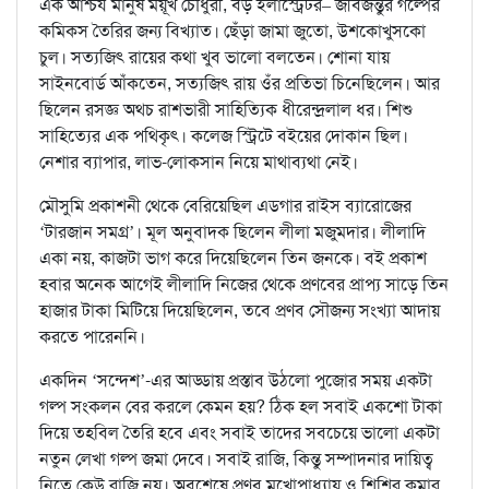
এক আশ্চর্য মানুষ ময়ূখ চৌধুরী, বড় ইলাস্ট্রেটর– জীবজন্তুর গল্পের
কমিকস তৈরির জন্য বিখ্যাত। ছেঁড়া জামা জুতো, উশকোখুসকো
চুল। সত্যজিৎ রায়ের কথা খুব ভালো বলতেন। শোনা যায়
সাইনবোর্ড আঁকতেন, সত্যজিৎ রায় ওঁর প্রতিভা চিনেছিলেন। আর
ছিলেন রসজ্ঞ অথচ রাশভারী সাহিত্যিক ধীরেন্দ্রলাল ধর। শিশু
সাহিত্যের এক পথিকৃৎ। কলেজ স্ট্রিটে বইয়ের দোকান ছিল।
নেশার ব্যাপার, লাভ-লোকসান নিয়ে মাথাব্যথা নেই।
মৌসুমি প্রকাশনী থেকে বেরিয়েছিল এডগার রাইস ব্যারোজের
‘টারজান সমগ্র’। মূল অনুবাদক ছিলেন লীলা মজুমদার। লীলাদি
একা নয়, কাজটা ভাগ করে দিয়েছিলেন তিন জনকে। বই প্রকাশ
হবার অনেক আগেই লীলাদি নিজের থেকে প্রণবের প্রাপ্য সাড়ে তিন
হাজার টাকা মিটিয়ে দিয়েছিলেন, তবে প্রণব সৌজন্য সংখ্যা আদায়
করতে পারেননি।
একদিন ‘সন্দেশ’-এর আড্ডায় প্রস্তাব উঠলো পুজোর সময় একটা
গল্প সংকলন বের করলে কেমন হয়? ঠিক হল সবাই একশো টাকা
দিয়ে তহবিল তৈরি হবে এবং সবাই তাদের সবচেয়ে ভালো একটা
নতুন লেখা গল্প জমা দেবে। সবাই রাজি, কিন্তু সম্পাদনার দায়িত্ব
নিতে কেউ রাজি নয়। অবশেষে প্রণব মুখোপাধ্যায় ও শিশির কুমার