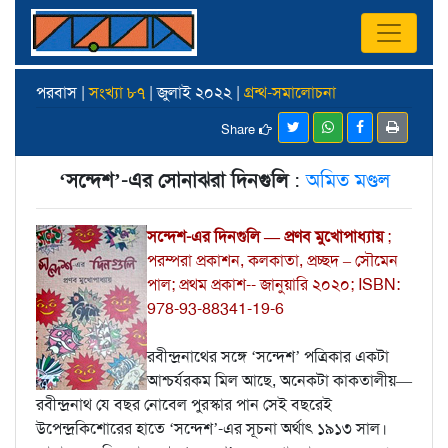
পরবাস |
সংখ্যা ৮৭
| জুলাই ২০২২ |
গ্রন্থ-সমালোচনা
Share
‘সন্দেশ’-এর সোনাঝরা দিনগুলি
:
অমিত মণ্ডল
সন্দেশ-এর দিনগুলি — প্রণব মুখোপাধ্যায়
;
পরম্পরা প্রকাশন, কলকাতা, প্রচ্ছদ – সৌমেন
পাল; প্রথম প্রকাশ-- জানুয়ারি ২০২০; ISBN:
978-93-88341-19-6
রবীন্দ্রনাথের সঙ্গে ‘সন্দেশ’ পত্রিকার একটা
আশ্চর্যরকম মিল আছে, অনেকটা কাকতালীয়—
রবীন্দ্রনাথ যে বছর নোবেল পুরস্কার পান সেই বছরেই
উপেন্দ্রকিশোরের হাতে ‘সন্দেশ’-এর সূচনা অর্থাৎ ১৯১৩ সাল।