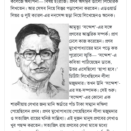
কলেজে অধ্যপনা— বিষয় ইংরাজি। প্রণব অসম্ভব ভালো লিমেরিক
লিখতেন। আর সেসব নিয়ে বিস্তর পড়াশোনা করতেন। এডওয়ার্ড
লিয়র ও লুই ক্যারল-এর নন্‌সেন্স ছড়া নিয়ে লিখেছেনও অনেক।
আমৃত্যু ‘সন্দেশ’-এর সঙ্গে
প্রণবের আন্তরিক সম্পর্ক। প্রাণ
ঢেলে কাজ করেছেন। প্রণব
মুখোপাধ্যায়ের মনে পড়ে কত
পুরোনো স্মৃতি— ‘সন্দেশ’-এ
কবিতা পাঠিয়েছেন ডাকে,
উত্তর এসেছিলো ‘ছাপা হবে।’
চিঠিটা লিখেছিলেন লীলা
মজুমদার। তখন উনি ‘সন্দেশ’-
এর সহ-সম্পাদক। সেই শুরু।
‘সন্দেশ’-এর কোনো এক
শারদীয়ায় লেখার জন্য মানি অর্ডারে পাঁচ টাকা সম্মান দক্ষিণা
পেয়েছিলেন প্রণব। প্রণব মুখোপাধ্যায় পেয়েছিলেন লীলা মজুমদার
ও সত্যজিৎ রায়ের ঘনিষ্ঠ সান্নিধ্য। এই দুজন মানুষ প্রণবের লেখাও
খুব পছন্দ করতেন। সত্যজিৎ রায় প্রণবের লেখা মাঝে মধ্যে