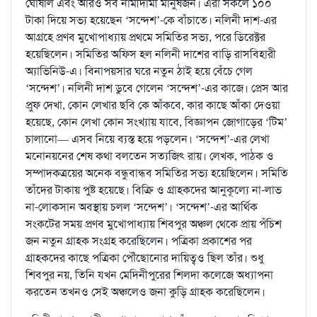
ঘোষাল এবং আরও সব নামীদামী মানুষজন। এঁরা সকলে ১০০
টাকা দিয়ে সভ্য হয়েছেন ‘সন্দেশ’-কে বাঁচাতে। নলিনী দাশ-এর
আগ্রহে প্রণব মুখোপাধ্যায় প্রথমে সমিতির সভ্য, পরে ডিরেক্টর
হয়েছিলেন। সমিতির অফিস হল নলিনী দাশের বাড়ি রাসবিহারী
অ্যাভিনিউ-এ। বিনাপয়সার ঘরে নতুন ঠাই হয়ে বেঁচে গেল
‘সন্দেশ’। নলিনী দাশ ডুবে গেলেন ‘সন্দেশ’-এর কাজে। প্রেস আর
প্রুফ দেখা, কোন লেখার ছবি কে আঁকবে, কার কাছে আঁকা দেওয়া
হয়েছে, কোন লেখা কোন সংখ্যায় যাবে, বিজ্ঞাপন জোগাড়ের ‘টিম’
চালানো— এসব নিয়ে ব্যস্ত হয়ে পড়লেন। ‘সন্দেশ’-এর লেখা
মনোনয়নের শেষ কথা বলতেন সত্যজিৎ রায়। লেখক, পাঠক ও
সম্পাদকত্রয়ের অনেক বন্ধুবান্ধব সমিতির সভ্য হয়েছিলেন। সমিতি
তাঁদের টাকায় পুষ্ট হয়েছে। বিক্রি ও গ্রাহকদের আনুকূল্যে না-লাভ
না-লোকসান অবস্থায় চলল ‘সন্দেশ’। ‘সন্দেশ’-এর আর্থিক
সংকটের সময় প্রণব মুখোপাধ্যায় শিবপুর অঞ্চল থেকে প্রায় পঁচিশ
জন নতুন গ্রাহক সংগ্রহ করেছিলেন। পত্রিকা প্রকাশের পর
গ্রাহকদের কাছে পত্রিকা পৌঁছোনোর দায়িত্বও ছিল তাঁর। শুধু
শিবপুর নয়, তিনি যখন মেদিনীপুরের শিলদা কলেজে অধ্যাপনা
করতেন তখনও সেই অঞ্চলেও জনা কুড়ি গ্রাহক করেছিলেন।