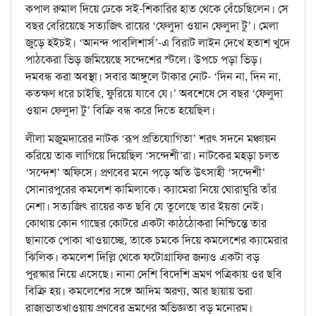
কপাল রুমাল দিয়ে ঢেকে সই-শিকারির হাত থেকে বেঁচেছিলেন। সে
বছর বেরিয়েছে সত্যজিৎ রায়ের ‘ফেলুদা ওয়ান ফেলুদা টু’। মেলা
জুড়ে হইচই। ‘আনন্দ পাবলিশার্স’-এ বিরাট লাইন দেখে হতাশ খুদে
পাঠকেরা ভিড় জমিয়েছে সন্দেশের স্টলে। উপচে পড়া ভিড়।
দমবন্ধ করা অবস্থা। সবার আঙ্গুলে টাকার নোট- ‘দিন না, দিন না,
কতক্ষণ ধরে চাইছি, ফুরিয়ে যাবে যে।’ অবশেষে সে বছর ‘ফেলুদা
ওয়ান ফেলুদা টু’ বিক্রি বন্ধ করে দিতে হয়েছিল।
লীলা মজুমদারের নাটক ‘রূপ প্রতিযোগিতা’ শরৎ সদনে মঞ্চায়ন
করিয়ে তাক লাগিয়ে দিয়েছিল ‘সন্দেশী’রা। নাটকের মহড়া চলত
‘সন্দেশ’ অফিসে। প্রণবের মনে পড়ে অতি উৎসাহী ‘সন্দেশী’
সোনারপুরের কমলেশ কামিলাকে। ক্যামেরা নিয়ে ঘোরাঘুরি তাঁর
নেশা। সত্যজিৎ রায়ের কত ছবি যে তুলেছে তার ইয়ত্তা নেই।
কোথায় কোন গাছের কোটরে একটা কাঠঠোকরা নিশ্চিন্তে তার
ছানাকে পোকা খাওয়াচ্ছে, তাকে চমকে দিয়ে কমলেশের ক্যামেরার
ঝিলিক। কমলেশ দিল্লি থেকে ফটোগ্রাফির জন্যও একটা বড়
পুরস্কার নিয়ে এসেছে। নানা দেশি বিদেশি ভ্রমণ পত্রিকায় ওর ছবি
বিক্রি হয়। কমলেশের সঙ্গে আদিম অরণ্য, আর ছায়ায় ভরা
রাজাভাতখাওয়ায় প্রণবের ভ্রমণের অভিজ্ঞতা বড় মনোরম।