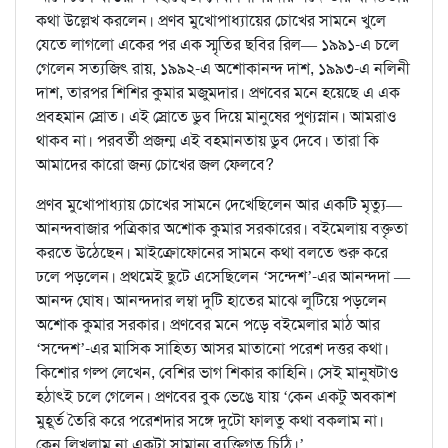
কথা উল্লেখ করলেন। প্রণব মুখোপাধ্যায়ের চোখের সামনে খুলে
যেতে লাগলো একের পর এক স্মৃতির ছবির রিল— ১৯৯১-এ চলে
গেলেন সত্যজিৎ রায়, ১৯৯২-এ অশোকানন্দ দাশ, ১৯৯৩-এ নলিনী
দাশ, তারপর শিশির কুমার মজুমদার। প্রণবের মনে হয়েছে এ এক
প্রবহমান স্রোত। এই স্রোতে ডুব দিয়ে মানুষের পুণ্যস্নান। আমরাও
থাকব না। পরবর্তী প্রজন্ম এই বহমানতায় ডুব দেবে। তারা কি
আমাদের কারো জন্য চোখের জল ফেলবে?
প্রণব মুখোপাধ্যায় চোখের সামনে দেখেছিলেন আর একটি মৃত্যু—
আনন্দবাজার পত্রিকার অশোক কুমার সরকারের। বইমেলায় বক্তৃতা
করতে উঠেছেন। মাইক্রোফোনের সামনে কথা বলতে শুরু করে
ঢলে পড়লেন। প্রথমেই ছুটে এসেছিলেন ‘সন্দেশ’-এর আনন্দদা —
আনন্দ ঘোষ। আনন্দদার লম্বা দুটি হাতের মাঝে লুটিয়ে পড়লেন
অশোক কুমার সরকার। প্রণবের মনে পড়ে বইমেলার মাঠ আর
‘সন্দেশ’-এর মাসিক সাহিত্য আসর মাতানো পরেশ দত্তর কথা।
কিশোর গল্প লেখেন, বেশির ভাগ শিকার কাহিনি। সেই মানুষটাও
হঠাৎই চলে গেলেন। প্রণবের বুক ভেঙে যায় ‘কেন একটু অবকাশ
মুহূর্ত তৈরি করে পরেশদার সঙ্গে দুটো ফালতু কথা বকলাম না।
কেন লিখলাম না একটা সামান্য ব্যক্তিগত চিঠি।’