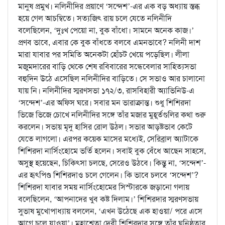
মানুষ প্রমুখ। নলিনীদির প্রয়াণে ‘সন্দেশ’-এর এক বড় অধ্যায় স্তব্ধ
হয়ে গেল আচম্বিতে। সত্যজিৎ রায় চলে যেতে নলিনীদি
বলেছিলেন, ‘দুঃখ পেয়ো না, বুক বাঁধো। সামনে অনেক কাজ।’
প্রণব ভাবে, এবার কে বুক বাঁধতে বলবে এমনভাবে? নলিনী দাশ
মারা যাবার পর সমিতি অনেকটা হোঁচট খেয়ে পড়েছিল। লীলা
মজুমদারের বাড়ি থেকে শেষ রবিবারের সন্ধেবেলার সাহিত্যসভা
বহুদিন উঠে এসেছিল নলিনীদির বাড়িতে। সে সভাও আর চালানো
যায় নি। নলিনীদির স্মরণসভা ১৭২/৩, রাসবিহারী অ্যাভিনিউ-এ
‘সন্দেশ’-এর অফিস ঘরে। সবার মন ভারাক্রান্ত। শুধু শিশিরদা
ভিজে ভিজে চোখে নলিনীদির সঙ্গে তাঁর মজার মুহূর্তগুলির কথা শুরু
করলেন। সভায় মৃদু হাসির রোল উঠল। সভার আড়ষ্টভাব কেটে
যেতে লাগলো। এরপর কয়েক মাসের মধ্যেই, সেরিব্রাল অ্যাটাকে
শিশিরদা নার্সিংহোমে ভর্তি হলেন। সবাই বুক বেঁধে আছেন সাহসে,
অসুস্থ হয়েছেন, চিকিৎসা চলছে, সেরেও উঠবে। কিন্তু না, ‘সন্দেশ’-
এর হৃৎপিণ্ড শিশিরদাও চলে গেলেন। কি ভাবে চলবে ‘সন্দেশ’?
শিশিরদা যাবার সময় নার্সিংহোমের সিস্টারকে জড়ানো গলায়
বলেছিলেন, ‘আপনাদের খুব কষ্ট দিলাম।’ শিশিরদার স্মরণসভায়
সুভাষ মুখোপাধ্যায় বললেন, ‘এখন উঠেছে এক হাওয়া/ পরে এসে
আগে চলে যাওয়া’। মহাশ্বেতা দেবী শিশিরদার সঙ্গে তাঁর ঘনিষ্ঠতার