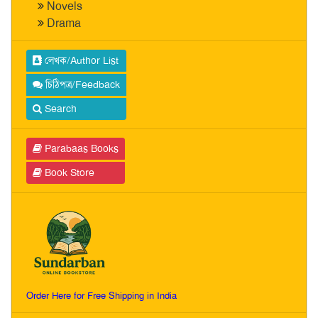
Novels
Drama
লেখক/Author List
চিঠিপত্র/Feedback
Search
Parabaas Books
Book Store
Order Here for Free Shipping in India