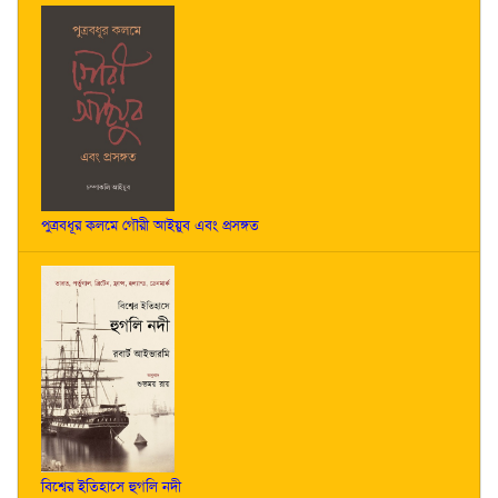
পুত্রবধূর কলমে গৌরী আইয়ুব এবং প্রসঙ্গত
বিশ্বের ইতিহাসে হুগলি নদী