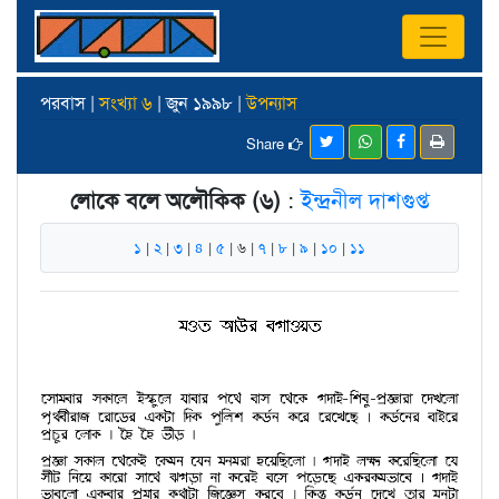
পরবাস |
সংখ্যা ৬
| জুন ১৯৯৮ |
উপন্যাস
Share
লোকে বলে অলৌকিক (৬)
:
ইন্দ্রনীল দাশগুপ্ত
১
|
২
|
৩
|
৪
|
৫
| ৬ |
৭
|
৮
|
৯
|
১০
|
১১