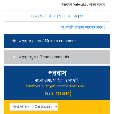
অলংকরণ (Artwork) : ভাস্কর সরকার
১
|
২
|
৩
|
৪
|
৫
| ৬ |
৭
|
৮
|
৯
|
১০
|
১১
এই লেখাটি পুরোনো ফরম্যাটে দেখুন
মন্তব্য জমা দিন / Make a comment
মন্তব্য পড়ুন / Read comments
পরবাস
বাংলা ভাষা, সাহিত্য ও সংস্কৃতি
Parabaas, a Bengali webzine since 1997 ...
ISSN 1563-8685