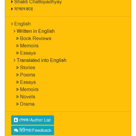
Shakti Chattopadhyay
সাক্ষাৎকার
English
Written in English
Book Reviews
Memoirs
Essays
Translated into English
Stories
Poems
Essays
Memoirs
Novels
Drama
লেখক/Author List
চিঠিপত্র/Feedback