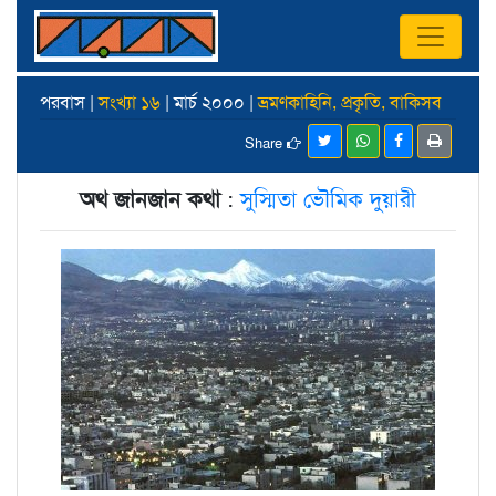
পরবাস |
সংখ্যা ১৬
| মার্চ ২০০০ |
ভ্রমণকাহিনি, প্রকৃতি, বাকিসব
Share
অথ জানজান কথা
:
সুস্মিতা ভৌমিক দুয়ারী