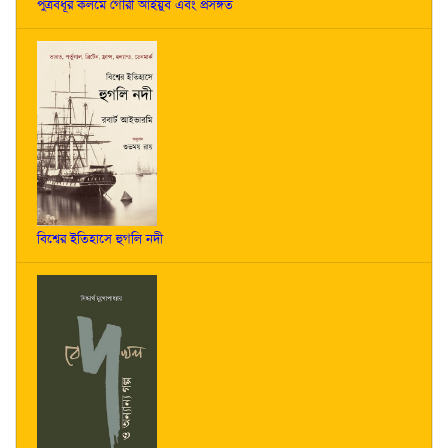
পুত্রবধূর কলমে গৌরী আইয়ুব এবং প্রসঙ্গত
বিশ্বের ইতিহাসে হুগলি নদী