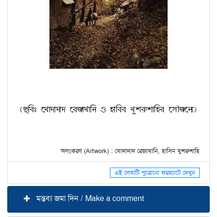
অলংকরণ (Artwork) : খোদাদাদ রেজাখানি, হাসিন খুশরুশাহি
এই লেখাটি পুরোনো ফরম্যাটে দেখুন
মন্তব্য জমা দিন / Make a comment