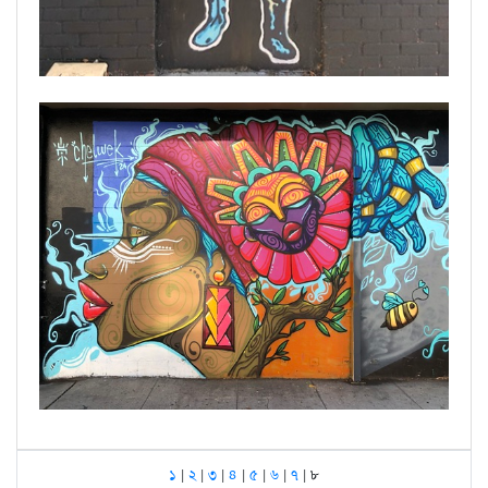
১
|
২
|
৩
|
৪
|
৫
|
৬
|
৭
| ৮