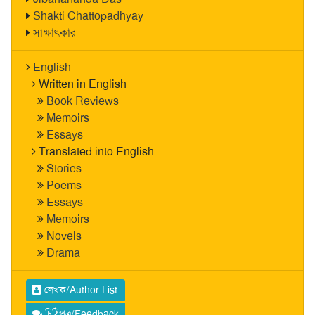
Shakti Chattopadhyay
সাক্ষাৎকার
English
Written in English
Book Reviews
Memoirs
Essays
Translated into English
Stories
Poems
Essays
Memoirs
Novels
Drama
লেখক/Author List
চিঠিপত্র/Feedback