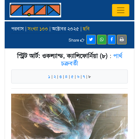
পরবাস |
সংখ্যা ১০০
| অক্টোবর ২০২৫ |
ছবি
Share
স্ট্রিট আর্ট: ওকল্যান্ড, ক্যালিফোর্নিয়া (৮)
:
পার্থ
চক্রবর্তী
১
|
২
|
৩
|
৪
|
৫
|
৬
|
৭
| ৮