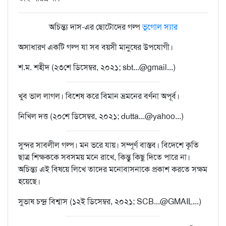
অচিন্ত্য দাস-এর ছোটোদের গল্প
ভূগোল স্যার
অসাধারণ একটি গল্প যা সব বয়সী মানুষের উপযোগী।
শ.ম. শহীদ (২৩শে ডিসেম্বর, ২০২১; sbt...@gmail...)
খুব ভাল লাগল। বিশেষ করে বিমান ভ্রমনের বর্ণনা অপূর্ব।
নিখিল দত্ত (২০শে ডিসেম্বর, ২০২১; dutta...@yahoo...)
সুন্দর সাবলীল গল্প। মন ভরে যায়। সম্পূর্ণ বাস্তব। বিদেশে কৃতি
ছাত্র শিক্ষককে সবসময় মনে রাখে, কিন্তু কিছু দিতে পারে না।
অচিন্ত্য এই বিষয়ে লিখে তাদের মনোবাসনাকে প্রকাশ করতে সক্ষম
হয়েছে।
সুভাষ চন্দ্র বিশ্বাস (১২ই ডিসেম্বর, ২০২১; SCB...@GMAIL...)