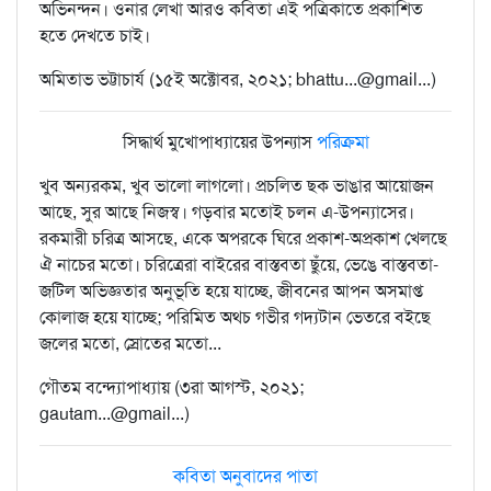
অভিনন্দন। ওনার লেখা আরও কবিতা এই পত্রিকাতে প্রকাশিত
হতে দেখতে চাই।
অমিতাভ ভট্টাচার্য (১৫ই অক্টোবর, ২০২১; bhattu...@gmail...)
সিদ্ধার্থ মুখোপাধ্যায়ের উপন্যাস
পরিক্রমা
খুব অন‍্যরকম, খুব ভালো লাগলো। প্রচলিত ছক ভাঙার আয়োজন
আছে, সুর আছে নিজস্ব। গড়বার মতোই চলন এ-উপন‍্যাসের।
রকমারী চরিত্র আসছে, একে অপরকে ঘিরে প্রকাশ-অপ্রকাশ খেলছে
ঐ নাচের মতো। চরিত্রেরা বাইরের বাস্তবতা ছুঁয়ে, ভেঙে বাস্তবতা-
জটিল অভিজ্ঞতার অনুভূতি হয়ে যাচ্ছে, জীবনের আপন অসমাপ্ত
কোলাজ হয়ে যাচ্ছে; পরিমিত অথচ গভীর গদ‍্যটান ভেতরে বইছে
জলের মতো, স্রোতের মতো...
গৌতম বন্দ‍্যোপাধ‍্যায় (৩রা আগস্ট, ২০২১;
gautam...@gmail...)
কবিতা অনুবাদের পাতা