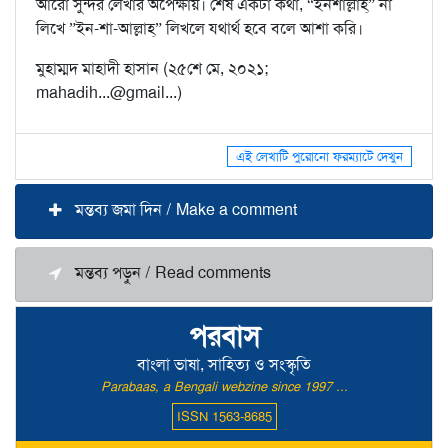
আরো সুন্দর লেখার অপেক্ষায়। শেষ একটা কথা, “ইনশাল্লাহ্” না
লিখে ”ইন-শা-আল্লাহ্” লিখলে যথার্থ হবে বলে আশা করি।
মুহাম্মদ মাহাদী হাসান (২৫শে মে, ২০২১;
mahadih...@gmail...)
এই লেখাটি পুরোনো ফরম্যাটে দেখুন
মন্তব্য জমা দিন / Make a comment
মন্তব্য পড়ুন / Read comments
পরবাস
বাংলা ভাষা, সাহিত্য ও সংস্কৃতি
Parabaas, a Bengali webzine since 1997 ...
ISSN 1563-8685