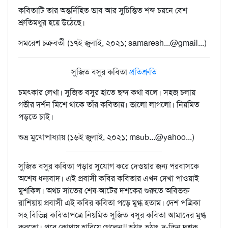
কবিতাটি তার অন্তর্নিহিত ভাব আর সুচিন্তিত শব্দ চয়নে বেশ
শ্রুতিমধুর হয়ে উঠেছে।
সমরেশ চক্রবর্তী (১৭ই জুলাই, ২০২১; samaresh...@gmail...)
সুজিত বসুর কবিতা
প্রতিশ্রুতি
চমৎকার লেখা। সুজিত বসুর হাতে ছন্দ কথা বলে। সহজ চলায়
গভীর দর্শন মিশে থাকে তাঁর কবিতায়। ভালো লাগলো। নিয়মিত
পড়তে চাই।
শুভ্র মুখোপাধ্যায় (১৬ই জুলাই, ২০২১; msub...@yahoo...)
সুজিত বসুর কবিতা পড়ার সুযোগ করে দেওয়ার জন্য পরবাসকে
অশেষ ধন্যবাদ। এই প্রবাসী কবির কবিতার এখন দেখা পাওয়াই
মুশকিল। অথচ সাতের শেষ-আটের দশকের শুরুতে অবিভক্ত
রাশিয়ায় প্রবাসী এই কবির কবিতা পড়ে মুগ্ধ হতাম। দেশ পত্রিকা
সহ বিভিন্ন কবিতাপত্রে নিয়মিত সুজিত বসুর কবিতা আমাদের মুগ্ধ
করতো। পরে কোথায় হারিয়ে গেলেন!! হঠাৎ হঠাৎ দু-তিন দশক