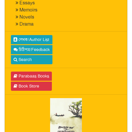
Essays
Memoirs
Novels
Drama
লেখক/Author List
চিঠিপত্র/Feedback
Search
Parabaas Books
Book Store