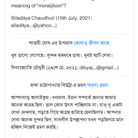
meaning of "moraljibon"?
Siladitya Chaudhuri (15th July, 2021;
siladitya...@yahoo...)
শাম্ভবী ঘোষ-এর উপন্যাস
কোথাও জীবন আছে
খুব ভালো লেগেছে। সুন্দৰ ঝৰঝৰে ভাষা। খুবই স্মাৰ্ট লেখা।
দিব্যজ্যোতি চৌধুরী (২৯শে মে, ২০২১; dibyaj...@gmail...)
ছন্দা চট্টোপাধ্যায় বিউট্রা-র ভ্রমণ
পারস্য ভ্রমণ
আস্সালামু আলাইকুম। ধন্যবাদ, ইরান সম্পর্কে জানার আমার
অনেক আগ্রহ ছিল। ভাল কোন উৎস পাচ্ছিলাম না। যাও দু একটা
লেখা দেখলাম, পড়তে গিয়ে আগ্রহ হারিয়ে ফেলছিলাম। আপনার
লেখা অনেক সুন্দর ছিল, সাবলীল উপস্থাপনা যখন পড়ছিলাম মনে
হচ্ছিল নিজেই ভ্রমণ করছি।