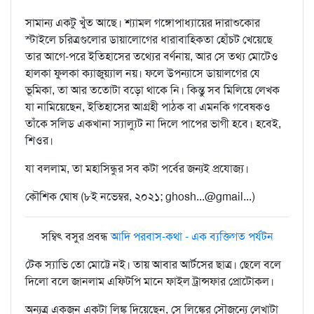
সামান্য একটু খুঁত আছে। শ্যামল গঙ্গোপাধ্যায়ের দারাশুকোর
স্টাইলে চরিত্রগুলোর ডায়ালোগের ধারাবাহিকতা হোঁচট খেয়েছে
তার আগে-পরে ইতিহাসের তথ‍্যের বর্ণনায়, আর সে তথ‍্য মোটেও
হালকা ফুলকা ক‍্যাজুয়‍্যাল নয়। ফলে উপন্যাসে ডায়ালগের যে
ভূমিকা, তা আর ততোটা বড়ো থাকে নি। কিন্তু সব মিলিয়ে লেখক
যা নামিয়েছেন, ইতিহাসের আগ্রহী পাঠক বা এমনকি গবেষকও
তাঁকে সলিড একখানা স্যাল‍্যুট না দিলে পাপের ভাগী হবে। হবেই,
শিওর।
যা বললাম, তা মহাসিন্ধুর সব কটা পর্বের জন্যই প্রযোজ্য।
কৌশিক ঘোষ (৮ই নভেম্বর, ২০২১; ghosh...@gmail...)
সম্বিৎ বসুর প্রবন্ধ
আদি পরবাস-কথা - এক ব্যক্তিগত পর্যটন
টেক স্যাভি তো মোট্টে নই। তায় আবার আর্টসের ছাত্র। ছেলে বলে
দিলো বলে জানলাম এফ্টিপি মানে ফাইল ট্রান্সফার প্রোটোকল।
অন্যত্র একজন একটা লিঙ্ক দিয়েছেন, সে লিঙ্কের সৌজন্যে লেখাটা