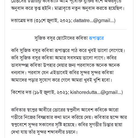
গ্রেভসের Vanity কবিতাটি আমি পূর্বোক্ত যুক্তির বশে অক্ষরবৃত্তে
অনুবাদ করে তৃপ্ত হইনি। মাত্রাবৃত্তে নতুন অনুবাদ করতে হয়েছিল।
দত্তাত্রেয় দত্ত (৩১শে জুলাই, ২০২১; dattatre...@gmail...)
সুজিত বসুর ছোটোদের কবিতা
রূপান্তরে
কবি সুজিত বসুর কবিতা রূপান্তরে পাঠ করে খুবই ভালো লেগেছে।
কবি সুজিত বসুর কবিতা আমার সবসময় ভালো লাগে। কবির
ভাবসম্পন্ন কবিতা উপহার দেয়ার জন্য পরবাসকে অনেক অনেক
ধন্যবাদ। পরবাস যেন এইভাবেই কবির সুন্দর সুন্দর কবিতা
আমাদের পড়ার সুযোগ করে গেলে আমরা খুবই খুশি হবো।
কিশোর দত্ত (১৮ই জুলাই, ২০২১; kishoredutta...@gmail...)
কবিতার স্বপ্নের আবীরে ভোরের স্বপ্ননীল আবেশ কবিকে আরো
গভীরে নিজের বিষন্নতার কথা মনে করিয়ে দেয়। কবিতার ছন্দে আর
স্বপ্নবেশে সুন্দর সকালের সৃষ্টি হয়েছে। কবির সুগভীর চিন্তার ছায়া
দেখা যায় তাঁর সুন্দর শব্দাবলীর চয়নে।