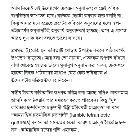
আমি নিজেই এই উদ্যোগের একজন অনুবাদক; কাজেই অধিক
বাগবিস্তার অশোভন হবে। কাউকে ছোটো করবার জন্য বলছি না;
কিন্তু আমার মনে হয়েছে ফ্রস্টের কবিতার অনুবাদের মধ্যে স্বপন
ভট্টাচার্যের অনুবাদটিই অনুকার্য অনুবাদকর্ম হয়েছে। তবে এ-প্রসঙ্গে
আরও দু-এক কথা বলতে ভালো লাগবে।
প্রথমত, ইংরেজি মূল কবিতাটি গোড়ায় উপস্থিত করলে পাঠকবর্গের
উপভোগ বাড়তো। আর বলা তো যায় না, এতরকম রূপগত বাঁধনে
বাঁধা থেকেও যে এত ভালো মূলানুগ অনুবাদ করা সম্ভব, এ-দেখলে
হয়তো নিছক পাঠকদের মধ্যেও কেউ কেউ ভবিষ্যতে এ-
উদ্যোগটায় সক্রিয় উৎসাহ নিতেন।
সঙ্গীয় টীকায় কবিতাটির রূপগত চরিত্র বলা আছে; যদিও কেবলমাত্র
ছান্দসিক পাঠকরাই তার মর্মগ্রহণ করতে পারবেন। কিন্তু “মূল
কবিতার ছন্দবিন্যাস চতুষ্পদী টেট্রামিটারধর্মী মাত্রাবৃত্ত” না বলে
“আইয়াম্বিক চতুর্মাত্রিক চতুষ্পদী” (Iambic tetrametric
quartets) বললে তা সঙ্গততর হতো, কারণ মাত্রাবৃত্ত ইংরেজি ছন্দ
নয় । আইয়াম্বিক ছন্দের গতি এইরকম :