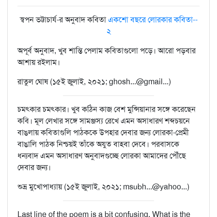
স্বপন ভট্টাচার্য-র অনুবাদ কবিতা
একশো বছরে লোরকার কবিতা--
২
অপূর্ব অনুবাদ, খুব শান্তি পেলাম কবিতাগুলো পড়ে। আরো পড়বার
আশায় রইলাম।
রাতুল ঘোষ (১৫ই জুলাই, ২০২১; ghosh...@gmail...)
চমৎকার চমৎকার। খুব কঠিন কাজ বেশ মুন্সিয়ানার সঙ্গে করেছেন
কবি। মূল লেখার সঙ্গে সামঞ্জস্য রেখে এমন অসাধারণ শব্দচয়নে
বাঙলায় কবিতাগুলি পাঠককে উপহার দেবার জন্য লোরকা-প্রেমী
বাঙালি পাঠক নিশ্চয়ই তাঁকে অযুত বাহবা দেবে। পরবাসকে
ধন্যবাদ এমন অসাধারণ অনুবাদগুচ্ছে লোরকা আমাদের পৌঁছে
দেবার জন্য।
শুভ্র মুখোপাধ্যায় (১৫ই জুলাই, ২০২১; msubh...@yahoo...)
Last line of the poem is a bit confusing. What is the