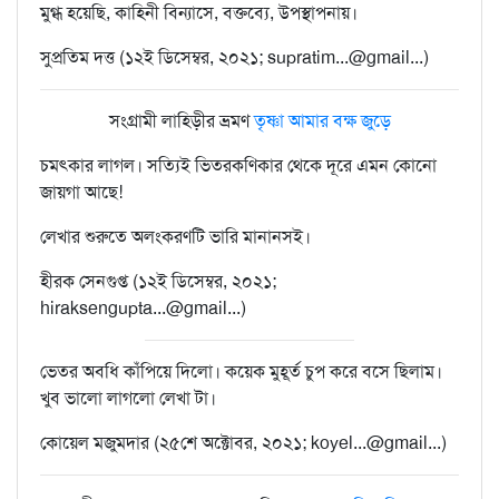
মুগ্ধ হয়েছি, কাহিনী বিন্যাসে, বক্তব্যে, উপস্থাপনায়।
সুপ্রতিম দত্ত (১২ই ডিসেম্বর, ২০২১; supratim...@gmail...)
সংগ্রামী লাহিড়ীর ভ্রমণ
তৃষ্ণা আমার বক্ষ জুড়ে
চমৎকার লাগল। সত্যিই ভিতরকণিকার থেকে দূরে এমন কোনো
জায়গা আছে!
লেখার শুরুতে অলংকরণটি ভারি মানানসই।
হীরক সেনগুপ্ত (১২ই ডিসেম্বর, ২০২১;
hiraksengupta...@gmail...)
ভেতর অবধি কাঁপিয়ে দিলো। কয়েক মুহূর্ত চুপ করে বসে ছিলাম।
খুব ভালো লাগলো লেখা টা।
কোয়েল মজুমদার (২৫শে অক্টোবর, ২০২১; koyel...@gmail...)