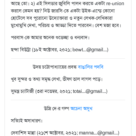
আছে তো। ২) এই সিলভার জুবিলি পালন করতে একটা re-union
করলে কেমন হয়? নিউ জারসি-তে একটা উইক-এন্ডে কোনো
হোটেলে সব পুরোনো উদ্যোক্তারা ও নতুন লেখক-লেখিকারা
মুখোমুখি দেখা, পরিচয় ও আড্ডা দিতে পারবেন। বেশ মজা হবে।
পরবাস-কে আমার অনেক শুভেচ্ছা ও ধন্যবাদ।
ছন্দা বিউট্রা (১৮ই অক্টোবর, ২০২১; bewt...@gmail...)
উদয় চট্টোপাধ্যায়ের প্রবন্ধ
বাঙালির পদবি
খুব সুন্দর ও তথ্য সমৃদ্ধ লেখা, ভীষণ ভাল লাগল পড়ে।
সুমন্ত্র চ্যাটার্জী (৩রা নভেম্বর, ২০২১; totai...@gmail...)
উস্রি দে-র গল্প
অচেনা অসুখ
সত্যিই অসাধারণ।
দেবাশিস মান্না (২১শে অক্টোবর, ২০২১; manna...@gmail...)