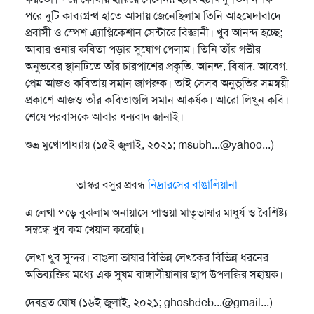
পরে দুটি কাব্যগ্রন্থ হাতে আসায় জেনেছিলাম তিনি আহমেদাবাদে
প্রবাসী ও স্পেশ এ্যাপ্লিকেশান সেন্টারে বিজ্ঞানী। খুব আনন্দ হচ্ছে;
আবার ওনার কবিতা পড়ার সুযোগ পেলাম। তিনি তাঁর গভীর
অনুভবের স্থানটিতে তাঁর চারপাশের প্রকৃতি, আনন্দ, বিষাদ, আবেগ,
প্রেম আজও কবিতায় সমান জাগরুক। তাই সেসব অনুভূতির সমন্বয়ী
প্রকাশে আজও তাঁর কবিতাগুলি সমান আকর্ষক। আরো লিখুন কবি।
শেষে পরবাসকে আবার ধন্যবাদ জানাই।
শুভ্র মুখোপাধ্যায় (১৫ই জুলাই, ২০২১; msubh...@yahoo...)
ভাস্কর বসুর প্রবন্ধ
নিদ্রারসের বাঙালিয়ানা
এ লেখা পড়ে বুঝলাম অনায়াসে পাওয়া মাতৃভাষার মাধুর্য ও বৈশিষ্ট্য
সম্বন্ধে খুব কম খেয়াল করেছি।
লেখা খুব সুন্দর। বাঙলা ভাষার বিভিন্ন লেখকের বিভিন্ন ধরনের
অভিব্যক্তির মধ্যে এক সুষম বাঙ্গালীয়ানার ছাপ উপলব্ধির সহায়ক।
দেবব্রত ঘোষ (১৬ই জুলাই, ২০২১; ghoshdeb...@gmail...)