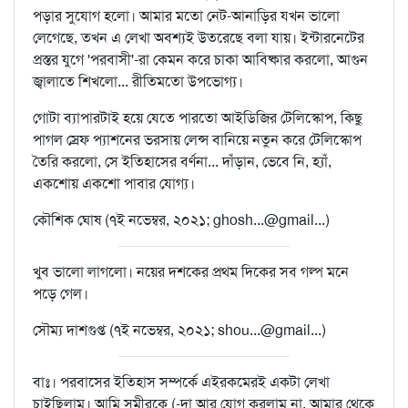
পড়ার সুযোগ হলো। আমার মতো নেট-আনাড়ির যখন ভালো
লেগেছে, তখন এ লেখা অবশ্যই উতরেছে বলা যায়। ইন্টারনেটের
প্রস্তর যুগে 'পরবাসী'-রা কেমন করে চাকা আবিষ্কার করলো, আগুন
জ্বালাতে শিখলো... রীতিমতো উপভোগ্য।
গোটা ব‍্যাপারটাই হয়ে যেতে পারতো আইডিজির টেলিস্কোপ, কিছু
পাগল স্রেফ প‍্যাশনের ভরসায় লেন্স বানিয়ে নতুন করে টেলিস্কোপ
তৈরি করলো, সে ইতিহাসের বর্ণনা... দাঁড়ান, ভেবে নি, হ্যাঁ,
একশোয় একশো পাবার যোগ‍্য।
কৌশিক ঘোষ (৭ই নভেম্বর, ২০২১; ghosh...@gmail...)
খুব ভালো লাগলো। নয়ের দশকের প্রথম দিকের সব গল্প মনে
পড়ে গেল।
সৌম্য দাশগুপ্ত (৭ই নভেম্বর, ২০২১; shou...@gmail...)
বাঃ। পরবাসের ইতিহাস সম্পর্কে এইরকমেরই একটা লেখা
চাইছিলাম। আমি সমীরকে (-দা আর যোগ করলাম না, আমার থেকে