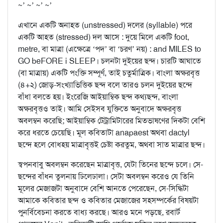
~’ ~’ ~’ ~’
এখানে একটি অনাহত (unstressed) দলের (syllable) পরে
একটি আহত (stressed) দল আসে : দুয়ে মিলে একটি foot,
metre, বা মাত্রা (এক্ষেত্রে ‘পদ’ বা ‘চরণ’ নয়) : and MILES to
GO beFORE i SLEEP। চলনটা দুইয়ের ছন্দ। চারটি আঘাতে
(বা মাত্রায়) একটি পংক্তি সম্পূর্ণ, তাই চতুর্মাত্রিক। বাংলা অক্ষরবৃত্ত
(৪+২) জোড়-সংখ্যাভিত্তিক ছন্দ বলে তারও চলন দুইয়ের ছন্দে
বাঁধা বলতে হয়। ইংরেজি আইয়াম্বিক ছন্দ কথ্যছন্দ, বাংলা
অক্ষরবৃত্তও তাই। আমি সেইসব যুক্তিতে অনুবাদে অক্ষরবৃত্ত
অবলম্বন করেছি; আইয়াম্বিক টেট্রামিটারের মিতভাষণের দিকটা বেশি
করে ধরতে চেয়েছি। মূল কবিতাটা anapaest অথবা dactyl
ছন্দে হলে বোধহয় মাত্রাবৃত্তই চেষ্টা করতুম, অথবা সাত মাত্রার ছন্দ।
স্বপনবাবু অবলম্বন করেছেন মাত্রাবৃত্ত, যেটা তিনের ছন্দে চলে। সে-
ছন্দের বাঁধন তুলনায় ঢিলেঢালা। সেটা অবলম্বন করেও যে তিনি
মূলের মেজাজটা অনুবাদে বেশি আনতে পেরেছেন, সে-সিদ্ধিটা
আমাকে কবিতার ছন্দ ও কবিতার মেজাজের সহসম্পর্কের বিষয়টা
পুনর্বিবেচনা করতে বাধ্য করছে। আরও মনে পড়ছে, রবার্ট