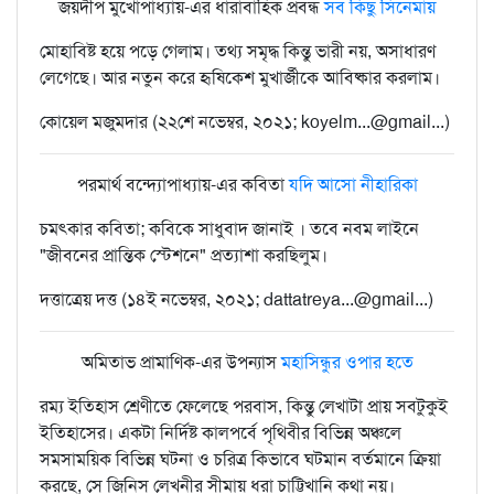
জয়দীপ মুখোপাধ্যায়-এর ধারাবাহিক প্রবন্ধ
সব কিছু সিনেমায়
মোহাবিষ্ট হয়ে পড়ে গেলাম। তথ্য সমৃদ্ধ কিন্তু ভারী নয়, অসাধারণ
লেগেছে। আর নতুন করে হৃষিকেশ মুখার্জীকে আবিষ্কার করলাম।
কোয়েল মজুমদার (২২শে নভেম্বর, ২০২১; koyelm...@gmail...)
পরমার্থ বন্দ্যোপাধ্যায়-এর কবিতা
যদি আসো নীহারিকা
চমৎকার কবিতা; কবিকে সাধুবাদ জানাই । তবে নবম লাইনে
"জীবনের প্রান্তিক স্টেশনে" প্রত্যাশা করছিলুম।
দত্তাত্রেয় দত্ত (১৪ই নভেম্বর, ২০২১; dattatreya...@gmail...)
অমিতাভ প্রামাণিক-এর উপন্যাস
মহাসিন্ধুর ওপার হতে
রম‍্য ইতিহাস শ্রেণীতে ফেলেছে পরবাস, কিন্তু লেখাটা প্রায় সবটুকুই
ইতিহাসের। একটা নির্দিষ্ট কালপর্বে পৃথিবীর বিভিন্ন অঞ্চলে
সমসাময়িক বিভিন্ন ঘটনা ও চরিত্র কিভাবে ঘটমান বর্তমানে ক্রিয়া
করছে, সে জিনিস লেখনীর সীমায় ধরা চাট্টিখানি কথা নয়।