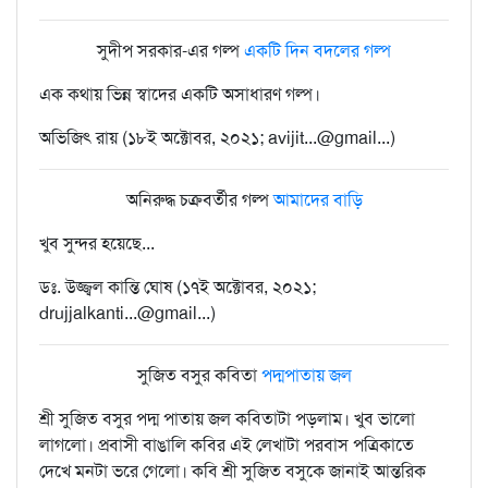
সুদীপ সরকার-এর গল্প
একটি দিন বদলের গল্প
এক কথায় ভিন্ন স্বাদের একটি অসাধারণ গল্প।
অভিজিৎ রায় (১৮ই অক্টোবর, ২০২১; avijit...@gmail...)
অনিরুদ্ধ চক্রবর্তীর গল্প
আমাদের বাড়ি
খুব সুন্দর হয়েছে...
ডঃ. উজ্জ্বল কান্তি ঘোষ (১৭ই অক্টোবর, ২০২১;
drujjalkanti...@gmail...)
সুজিত বসুর কবিতা
পদ্মপাতায় জল
শ্রী সুজিত বসুর পদ্ম পাতায় জল কবিতাটা পড়লাম। খুব ভালো
লাগলো। প্রবাসী বাঙালি কবির এই লেখাটা পরবাস পত্রিকাতে
দেখে মনটা ভরে গেলো। কবি শ্রী সুজিত বসুকে জানাই আন্তরিক