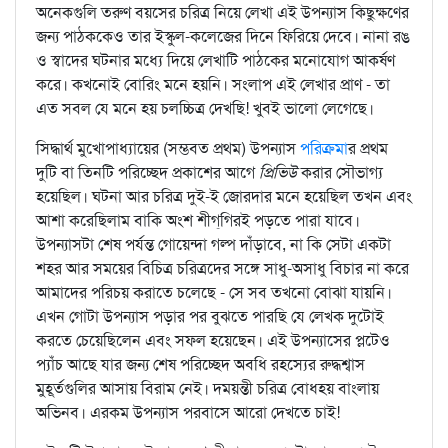
অনেকগুলি তরুণ বয়সের চরিত্র নিয়ে লেখা এই উপন্যাস কিছুক্ষণের
জন্য পাঠককেও তার ইস্কুল-কলেজের দিনে ফিরিয়ে দেবে। নানা রঙ
ও স্বাদের ঘটনার মধ্যে দিয়ে লেখাটি পাঠকের মনোযোগ আকর্ষণ
করে। কখনোই বোরিং মনে হয়নি। সংলাপ এই লেখার প্রাণ - তা
এত সবল যে মনে হয় চলচ্চিত্র দেখছি! খুবই ভালো লেগেছে।
সিদ্ধার্থ মুখোপাধ্যায়ের (সম্ভবত প্রথম) উপন্যাস
পরিক্রমা
র প্রথম
দুটি বা তিনটি পরিচ্ছেদ প্রকাশের আগে
প্রিভিউ
করার সৌভাগ্য
হয়েছিল। ঘটনা আর চরিত্র দুই-ই জোরদার মনে হয়েছিল তখন এবং
আশা করেছিলাম বাকি অংশ শীগ্‌গিরই পড়তে পারা যাবে।
উপন্যাসটা শেষ পর্যন্ত গোয়েন্দা গল্প দাঁড়াবে, না কি সেটা একটা
শহর আর সময়ের বিচিত্র চরিত্রদের সঙ্গে সাধু-অসাধু বিচার না করে
আমাদের পরিচয় করাতে চলেছে - সে সব তখনো বোঝা যায়নি।
এখন গোটা উপন্যাস পড়ার পর বুঝতে পারছি যে লেখক দুটোই
করতে চেয়েছিলেন এবং সফল হয়েছেন। এই উপন্যাসের প্লটেও
প্যাঁচ আছে যার জন্য শেষ পরিচ্ছেদ অবধি রহস্যের রুদ্ধশ্বাস
মুহূর্তগুলির আসায় বিরাম নেই। দময়ন্তী চরিত্র বোধহয় বাংলায়
অভিনব। এরকম উপন্যাস পরবাসে আরো দেখতে চাই!