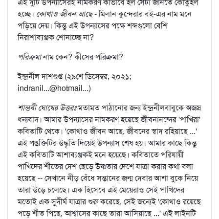
এই দুটি উপন্যাসেরই নামকরণ কীভাবে হল সেটা জানতে কৌতুহল
হচ্ছে।
কোথাও জীবন আছে
- মিলান কুন্দেরার বই-এর নাম মনে
পড়িয়ে দেয়। কিন্তু এই উপন্যাসের পক্ষে শব্দগুলো বেশি
নিরাশাব্যঞ্জক শোনাচ্ছে না?
পরিক্রমা
নাম কেন? কীসের পরিক্রমা?
ইন্দ্রনীল দাশগুপ্ত (২৯শে ডিসেম্বর, ২০২১;
indranil...@hotmail...)
শাম্ভবী ঘোষের উত্তরঃ
মতামত পাঠানোর জন্য ইন্দ্রনীলবাবুকে অজস্র
ধন্যবাদ। আমার উপন্যাসের নামকরণ হয়েছে জীবনানন্দের 'পাখিরা'
কবিতাটি থেকে। 'কোথাও জীবন আছে, জীবনের স্বাদ রহিয়াছে ...'
এই পঙ্‌ক্তিটির উদ্ধৃতি দিয়েই উপন্যাস শেষ হয়। আমার কাছে কিন্তু
এই কবিতাটি আশাব্যঞ্জকই মনে হয়েছে। কবিতাতে পরিযায়ী
পাখিদের শীতের দেশ ছেড়ে উষ্ণতার দেশে যাত্রা করার কথা বলা
হয়েছে -- সেখানে নীড় বেঁধে সন্তানের জন্ম দেবার আশা বুকে নিয়ে
তারা উড়ে চলেছে। এক হিসেবে এই মেয়েরাও সেই পাখিদের
মতোই এক সুদীর্ঘ যাত্রার শুরু করেছে, সেই জন্যেই 'কোথাও রয়েছে
পড়ে শীত পিছে, আশ্বাসের কাছে তারা আসিয়াছে ...' এই লাইনটি