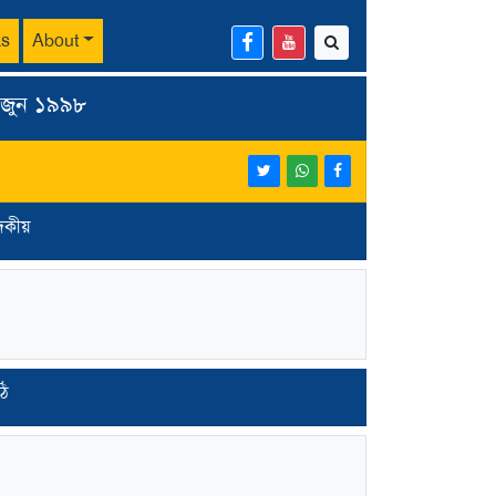
ks
About
| জুন ১৯৯৮
াদকীয়
ঠি