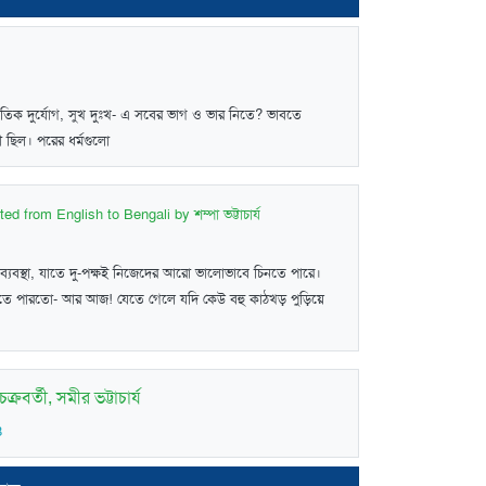
তিক দুর্যোগ, সুখ দুঃখ- এ সবের ভাগ ও ভার নিতে? ভাবতে
 ছিল। পরের ধর্মগুলো
ted from English to Bengali by শম্পা ভট্টাচার্য
র ব্যবস্থা, যাতে দু-পক্ষই নিজেদের আরো ভালোভাবে চিনতে পারে।
ে যেতে পারতো- আর আজ! যেতে গেলে যদি কেউ বহু কাঠখড় পুড়িয়ে
ক্রবর্তী, সমীর ভট্টাচার্য
8