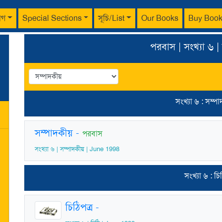
াগ
Special Sections
সূচি/List
Our Books
Buy Boo
পরবাস | সংখ্যা ৬ 
সংখ্যা ৬ : সম্প
সম্পাদকীয়
-
পরবাস
সংখ্যা ৬ | সম্পাদকীয় | June 1998
সংখ্যা ৬ : চি
চিঠিপত্র
-