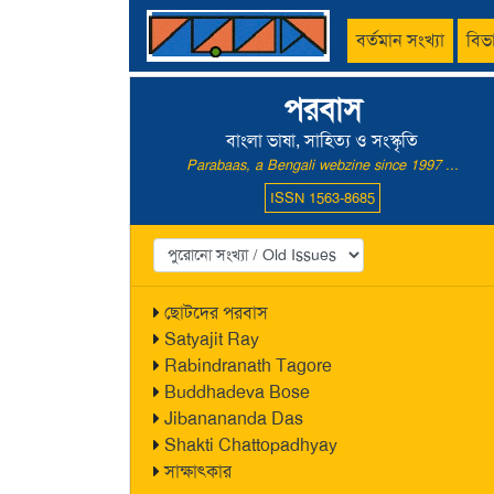
বর্তমান সংখ্যা
বিভ
পরবাস
বাংলা ভাষা, সাহিত্য ও সংস্কৃতি
Parabaas, a Bengali webzine since 1997 ...
ISSN 1563-8685
ছোটদের পরবাস
Satyajit Ray
Rabindranath Tagore
Buddhadeva Bose
Jibanananda Das
Shakti Chattopadhyay
সাক্ষাৎকার