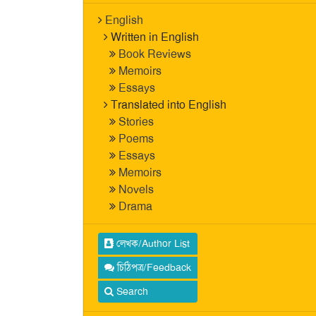
English
Written in English
Book Reviews
Memoirs
Essays
Translated into English
Stories
Poems
Essays
Memoirs
Novels
Drama
লেখক/Author List
চিঠিপত্র/Feedback
Search