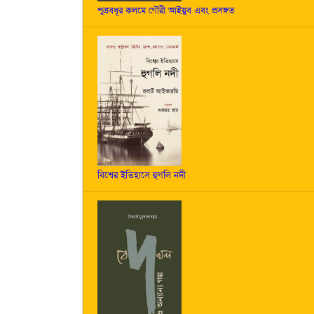
পুত্রবধূর কলমে গৌরী আইয়ুব এবং প্রসঙ্গত
বিশ্বের ইতিহাসে হুগলি নদী