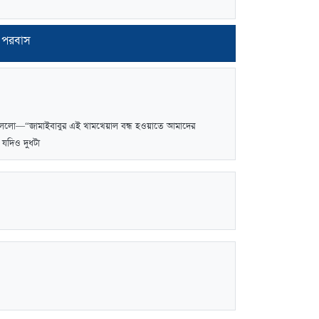
র পরবাস
ি বললো—“জামাইবাবুর এই খামখেয়াল বন্ধ হওয়াতে আমাদের
যদিও দুধটা