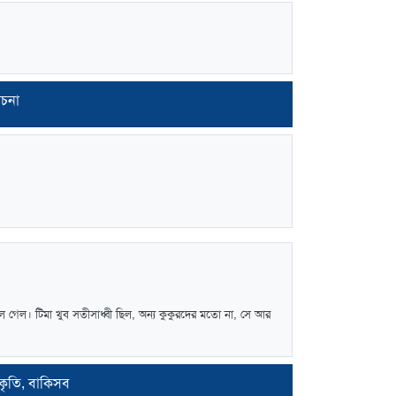
রচনা
লে গেল। টিমা খুব সতীসাধ্বী ছিল, অন্য কুকুরদের মতো না, সে আর
্রকৃতি, বাকিসব