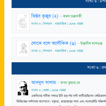
সংখ্যা ৬ : উপন
ভিক্টর কুজুর (২)
-
কমল চক্রবর্তী
সংখ্যা ৬ | উপন্যাস : ধারাবাহিক | June 1998
লোকে বলে অলৌকিক (৬)
-
ইন্দ্রনীল দাশগুপ্ত
সংখ্যা ৬ | উপন্যাস : ধারাবাহিক | June 1998
সংখ্যা ৬ : প্রব
আবদুস সালাম
-
স্বপন কুমার দে
সংখ্যা ৬ | প্রবন্ধ | June 1998
একদিনের ঝটিকা সফরে উনি চার-পাঁচ ঘন্টা কাটিয়েছিলেন ভেরিয়েবল এনার
ফিজিক্সের সল্টলেক ক্যাম্পাসে। বক্তৃতা, প্রশ্নোত্তরের পালা এবং ল্যাবরেটরি প