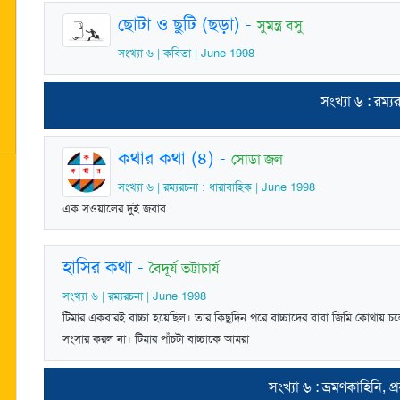
ছোটা ও ছুটি (ছড়া)
-
সুমন্ত্র বসু
সংখ্যা ৬ | কবিতা | June 1998
সংখ্যা ৬ : রম্য
কথার কথা (৪)
-
সোডা জল
সংখ্যা ৬ | রম্যরচনা : ধারাবাহিক | June 1998
এক সওয়ালের দুই জবাব
হাসির কথা
-
বৈদূর্য ভট্টাচার্য
সংখ্যা ৬ | রম্যরচনা | June 1998
টিমার একবারই বাচ্চা হয়েছিল। তার কিছুদিন পরে বাচ্চাদের বাবা জিমি কোথায় চ
সংসার করল না। টিমার পাঁচটা বাচ্চাকে আমরা
সংখ্যা ৬ : ভ্রমণকাহিনি, প