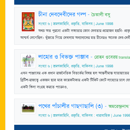
চীনা দেবদেবীদের গল্প
-
চৈতালী বসু
সংখ্যা ৬ | ভ্রমণকাহিনি, প্রকৃতি, বাকিসব | June 1998
অথচ অত পুরনো একটা সভ্যতার কোন দেবতার প্রয়োজন হয়নি- প্রাকৃ
আশ্চর্য লেগেছিল। খুঁজতে গিয়ে দেখলাম অন্যান্যদের মত চীনেরও অনেক দেব-দেবী
লাহোর ও বিভক্ত পাঞ্জাব
-
রোহন ওবেরয়
transla
সংখ্যা ৬ | ভ্রমণকাহিনি, প্রকৃতি, বাকিসব | June 1998
এখন পাঞ্জাবের এক প্রধান রাজনৈতিক বিতর্কের বিষয় হল আন্তর্সীমান্ত যাতায়াতে
ব্রিটিশ-রাজত্বে একজন ছাত্র মাত্র কয়েকটাকার একটা টিকিট কেটে লাহোরে চল
একটা ভিসা সংগ্রহ করতে পারেনও,
পথের পাঁচালীর গাছগাছালি (৩)
-
অমরেন্দ্রনাথ চ
সংখ্যা ৬ | ভ্রমণকাহিনি, প্রকৃতি, বাকিসব : ধারাবাহিক | June 199