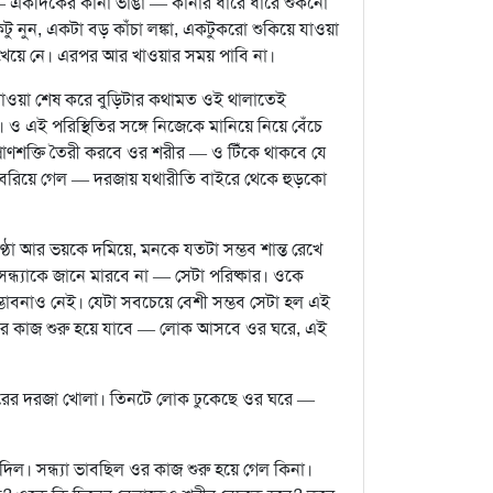
— একদিকের কানা ভাঙা — কানার ধারে ধারে শুকনো
 নুন, একটা বড় কাঁচা লঙ্কা, একটুকরো শুকিয়ে যাওয়া
ট খেয়ে নে। এরপর আর খাওয়ার সময় পাবি না।
। খাওয়া শেষ করে বুড়িটার কথামত ওই থালাতেই
ও এই পরিস্থিতির সঙ্গে নিজেকে মানিয়ে নিয়ে বেঁচে
াণশক্তি তৈরী করবে ওর শরীর — ও টিঁকে থাকবে যে
 বেরিয়ে গেল — দরজায় যথারীতি বাইরে থেকে হুড়কো
ণ্ঠা আর ভয়কে দমিয়ে, মনকে যতটা সম্ভব শান্ত রেখে
ন্ধ্যাকে জানে মারবে না — সেটা পরিষ্কার। ওকে
ভাবনাও নেই। যেটা সবচেয়ে বেশী সম্ভব সেটা হল এই
র কাজ শুরু হয়ে যাবে — লোক আসবে ওর ঘরে, এই
ঘরের দরজা খোলা। তিনটে লোক ঢুকেছে ওর ঘরে —
দিল। সন্ধ্যা ভাবছিল ওর কাজ শুরু হয়ে গেল কিনা।