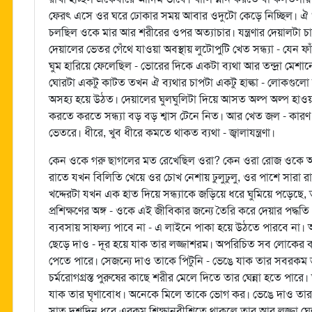
ফেরৎ এসে ওর ঘরে ঢোকার সময় আবার ওদুটো কেড়ে নিচ্ছিল। ঐ 
চলছিল ওকে মার আর শরীরের ওপর অত্যাচার। যন্ত্রণার দেয়ালটা
দেয়ালের ভেতর গেঁথে যাওয়া অবস্থায় লুটোপুটি খেত সন্ধ্যা - য
ঘুম হারিয়ে ফেলেছিল - ভোরের দিকে একটা ব্যথা আর তন্দ্রা মে
ঘোরটা একটু কাটত তখন ঐ ব্যথার চাপটা একটু হাল্কা - লোকগুল
অসহ্য হয়ে উঠত। দেয়ালের ঘুলঘুলিটা দিয়ে আসত অল্প অল্প হাওয়া - দ
করতে করতে সন্ধ্যা বড় বড় শ্বাস টেনে নিত। আর খেত জল - কারণ 
ভেতরে। ধীরে, খুব ধীরে কমতে থাকত ব্যথা - জ্বালাযন্ত্রণা।
কেন ওকে গরু ছাগলের মত রেখেছিল ওরা? কেন ওরা রোজ ওকে
রাতে যখন বিলিতি খেয়ে ওর চোখ নেশায় ঢুলুঢুলু, ওর পাশে সারা র
খদ্দেরটা যখন এক হাত দিয়ে সন্ধ্যাকে জড়িয়ে ধরে ঘুমিয়ে পড়েছে,
প্রশিক্ষণের অঙ্গ - ওকে এই জীবিকার জন্যে তৈরি করে দেয়ার পদ্
ব্যবসায় সাফল্য পাবে না - এ লাইনে পাকা হয়ে উঠতে পারবে না
ছেড়ে দাও - দূর হয়ে যাক তার লজ্জাশরম। অপরিচিত সব লোকের কা
পেতে পারে। সেজন্যে দাও তাকে পিটুনি - ভেঙে যাক তার সবরকম ভয়
চর্মরোগগ্রস্ত পুরুষের কাছে শরীর মেলে দিতে তার ঘেন্না হতে পারে
যাক তার ঘৃণাবোধ। অনেকে মিলে তাকে ভোগ কর। ভেঙে দাও তার 
সাত দশদিন ধরে এরকম শিক্ষানবীশিতে থাকলে তার আর লজ্জা ঘেন্না 