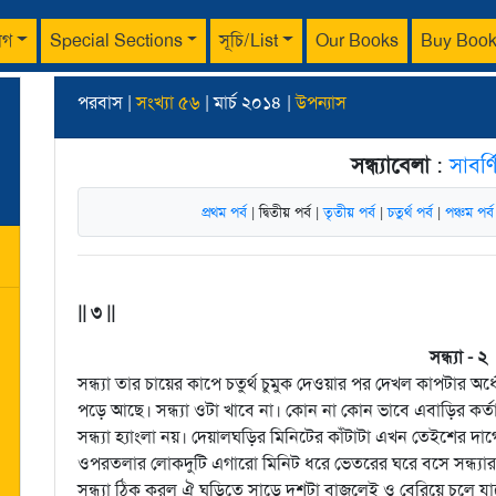
াগ
Special Sections
সূচি/List
Our Books
Buy Boo
পরবাস |
সংখ্যা ৫৬
| মার্চ ২০১৪ |
উপন্যাস
সন্ধ্যাবেলা
:
সাবর্ণ
প্রথম পর্ব
| দ্বিতীয় পর্ব |
তৃতীয় পর্ব
|
চতুর্থ পর্ব
|
পঞ্চম পর্
|| ৩ ||
সন্ধ্যা - ২
সন্ধ্যা তার চায়ের কাপে চতুর্থ চুমুক দেওয়ার পর দেখল কাপটার 
পড়ে আছে। সন্ধ্যা ওটা খাবে না। কোন না কোন ভাবে এবাড়ির কর্
সন্ধ্যা হ্যাংলা নয়। দেয়ালঘড়ির মিনিটের কাঁটাটা এখন তেইশের দাগে
ওপরতলার লোকদুটি এগারো মিনিট ধরে ভেতরের ঘরে বসে সন্ধ্যার
সন্ধ্যা ঠিক করল ঐ ঘড়িতে সাড়ে দশটা বাজলেই ও বেরিয়ে চলে যা