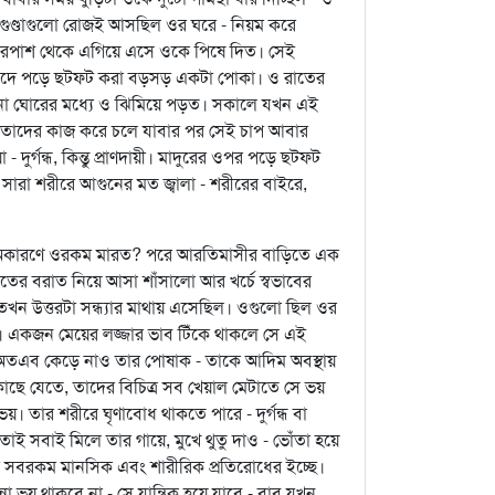
গুণ্ডাগুলো রোজই আসছিল ওর ঘরে - নিয়ম করে
 চারপাশ থেকে এগিয়ে এসে ওকে পিষে দিত। সেই
েন ফাঁদে পড়ে ছটফট করা বড়সড় একটা পোকা। ও রাতের
শানো ঘোরের মধ্যে ও ঝিমিয়ে পড়ত। সকালে যখন এই
ো তাদের কাজ করে চলে যাবার পর সেই চাপ আবার
ুর্গন্ধ, কিন্তু প্রাণদায়ী। মাদুরের ওপর পড়ে ছটফট
সারা শরীরে আগুনের মত জ্বালা - শরীরের বাইরে,
 অকারণে ওরকম মারত? পরে আরতিমাসীর বাড়িতে এক
াতের বরাত নিয়ে আসা শাঁসালো আর খর্চে স্বভাবের
 তখন উত্তরটা সন্ধ্যার মাথায় এসেছিল। ওগুলো ছিল ওর
ধতি। একজন মেয়ের লজ্জার ভাব টিঁকে থাকলে সে এই
। অতএব কেড়ে নাও তার পোষাক - তাকে আদিম অবস্থায়
ছে যেতে, তাদের বিচিত্র সব খেয়াল মেটাতে সে ভয়
। তার শরীরে ঘৃণাবোধ থাকতে পারে - দুর্গন্ধ বা
। তাই সবাই মিলে তার গায়ে, মুখে থুতু দাও - ভোঁতা হয়ে
সবরকম মানসিক এবং শারীরিক প্রতিরোধের ইচ্ছে।
ভয় থাকবে না - সে যান্ত্রিক হয়ে যাবে - বাবু যখন