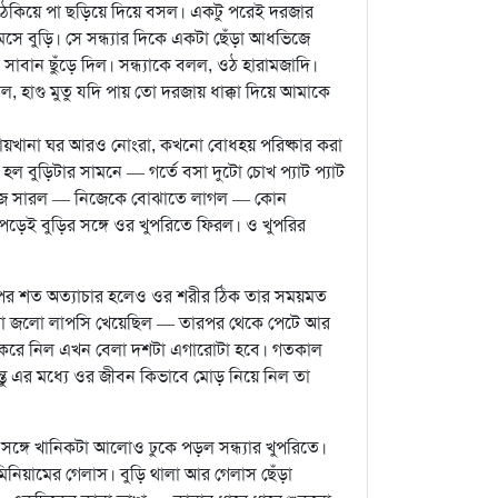
ঠ ঠেকিয়ে পা ছড়িয়ে দিয়ে বসল। একটু পরেই দরজার
ে বুড়ি। সে সন্ধ্যার দিকে একটা ছেঁড়া আধভিজে
সাবান ছুঁড়ে দিল। সন্ধ্যাকে বলল, ওঠ হারামজাদি।
হাগু মুতু যদি পায় তো দরজায় ধাক্কা দিয়ে আমাকে
 পায়খানা ঘর আরও নোংরা, কখনো বোধহয় পরিষ্কার করা
ে হল বুড়িটার সামনে — গর্তে বসা দুটো চোখ প্যাট প্যাট
ব কাজ সারল — নিজেকে বোঝাতে লাগল — কোন
াপড়েই বুড়ির সঙ্গে ওর খুপরিতে ফিরল। ও খুপরির
 ওর ওপর শত অত্যাচার হলেও ওর শরীর ঠিক তার সময়মত
নিকটা জলো লাপসি খেয়েছিল — তারপর থেকে পেটে আর
াজ করে নিল এখন বেলা দশটা এগারোটা হবে। গতকাল
ন্তু এর মধ্যে ওর জীবন কিভাবে মোড় নিয়ে নিল তা
সঙ্গে খানিকটা আলোও ঢুকে পড়ল সন্ধ্যার খুপরিতে।
মিনিয়ামের গেলাস। বুড়ি থালা আর গেলাস ছেঁড়া