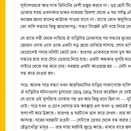
সূর্যশেখরকে আর সাত মিনিটের বেশী মঞ্জুর করবে না। ওর ছোট টি
ঢোকার সময় এখানকার চাকর-বাকররা রিকশা থেকে এ ঘর পর্যন্ত এট
কাজের জন্যে তাদের কাউকে পাওয়া যাবে না। তাতে কোন অসুবিধে
তো খালি সন্ধ্যার কিছু জামাকাপড়। সন্ধ্যা নিজেই ওটা বয়ে নিয়ে য
সে রাতে লরী থেকে নামিয়ে ঐ বাড়িটায় ঢোকাবার পর সন্ধ্যার মুখে
জোয়ান লোক এসে ওকে একটা বড় ছোরা দেখিয়ে শাসায়, শোন্‌ মাগ
বেরোলেই গলার নলিটা কেটে দেব। তারপর একেবারে সাদা চুল আর
সন্ধ্যার হাত ধরে টেনে ভেতরে নিয়ে যায়। একটা অন্ধকার খুপরি ঘরে
বাইরে থেকে বন্ধ করে দেয়। দরজায় একটা আওয়াজ হয় — সেটা শুনে
বন্ধ করে দেওয়া হল।
পরে, অনেক পরে সন্ধ্যা যখন আরতিমাসির বাড়ির পাকাপোক্ত বাস
ঐ বাড়িটার ঘটনাগুলো চুলচেরা ভেঙে ভেঙে বিচার করেছিল যে সেই
সে রাতে ওই খুপরিতে ঢোকার পর ওর আর কিছু মনে ছিল না — ঘুম
নেই। পরে যখন ও চোখ খোলার মত অবস্থায় এল তখন ও প্রথমেই বু
তলপেট আর উরুতে। তারপর ও ঘরটাকে ভাল করে দেখল। প্রায় কা
আসছে। ঘরের দরজাটা রংচটা — সেটাতে ভেতর থেকে বন্ধ করার ক
ছেঁড়াখোঁড়া মাদুর — প্রায় সারা ঘরটাই জুড়ে আছে। মাথার ধারে 