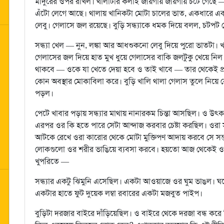
মাদুরের ওপর রাখল। থালাটার কলাই জায়গায় জায়গায় চটে গেছে 
এঁটো লেগে আছে। থালায় খানিকটা মোটা চালের ভাত, একধারে একটু
লেবু। গেলাসে জল রয়েছে। বুড়ি সন্ধ্যাকে ধমক দিয়ে বলল, চটপ
সন্ধ্যা খেল — নুন, লঙ্কা আর আধশুকনো লেবু দিয়ে পুরো ভাতটা
গেলাসের জল দিয়ে হাত মুখ ধুয়ে গেলাসের বাকি জলটুকু খেয়ে নিল। 
থাকবে — ওকে যা খেতে দেয়া হবে ও তাই খাবে — তার থেকেই প্র
কোন অবস্থার মোকাবিলা করে। বুড়ি খালি থালা গেলাস তুলে নিয়ে
পড়ল।
পেটে খাবার পড়ায় সন্ধ্যার মাথায় নানারকম চিন্তা আসছিল। ও উৎক
এরপর ওর কি হতে পারে সেটা আন্দাজ করবার চেষ্টা করছিল। ওরা স
আটকে রেখে ওরা কারোর থেকে মোটা মুক্তিপণ আদায় করবে সে সম্
লোকগুলো ওর শরীর ভাঙিয়ে ব্যবসা করবে। হয়তো আজ থেকেই ও
খুপরিতে —
সন্ধ্যার একটু ঝিমুনি এসেছিল। একটা আওয়াজে ওর ঘুম ভাঙল। 
একটার হাতে ফুট দুয়েক লম্বা রবারের একটা মজবুত পাইপ।
বুড়িটা দরজার বাইরে দাঁড়িয়েছিল। ও বাইরে থেকে দরজা বন্ধ করে 