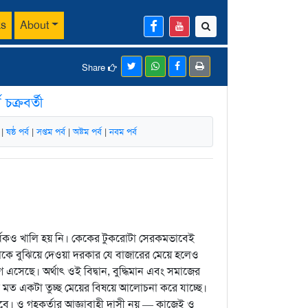
ks
About
Share
ি চক্রবর্তী
ব
|
ষষ্ঠ পর্ব
|
সপ্তম পর্ব
|
অষ্টম পর্ব
|
নবম পর্ব
অর্ধেকও খালি হয় নি। কেকের টুকরোটা সেরকমভাবেই
তাকে বুঝিয়ে দেওয়া দরকার যে বাজারের মেয়ে হলেও
 এসেছে। অর্থাৎ ওই বিদ্বান, বুদ্ধিমান এবং সমাজের
 মত একটা তুচ্ছ মেয়ের বিষয়ে আলোচনা করে যাচ্ছে।
বে। ও গৃহকর্তার আজ্ঞাবাহী দাসী নয় — কাজেই ও