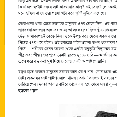
কিন্তু একসঙ্গে তিনজন লোক কেন? এখানকার ব্যবসার কি এই রী
কি চব্বিশ ঘন্টাই চলবে এই কারখানার কাজ? এই তিনটে লোকেরই ষণ্ডাগ
মনে হচ্ছিল না যে ওরা পয়সা খর্চা করে ফুর্তি লুটতে এসেছে।
লোকগুলো ধাক্কা মেরে সন্ধ্যাকে মাদুরের ওপর ফেলে দিল। ওর 
লরির লোকগুলোর তাণ্ডবের জন্যে তা একেবারে ছিঁড়ে খুঁড়ে গিয়
ছেঁড়া জামাকাপড়ই কেড়ে নিল। ওকে উপুড় করে ফেলে একজন ওর 
পিঠের ওপর ধরে রইল। ওই রবারের পাইপওয়ালা তখন শুরু করল মা
পিঠে — শরীরের সেসব জায়গা থেকে একটা অনুভূতি বিদ্যুতের মত ছু
তীব্র এবং তীক্ষ্ণ। ওর পুরো দেহটা মুচড়ে মুচড়ে ওঠে — আর্তনাদ ক
চেপে ধরে বন্ধ করা মুখ দিয়ে বেরোয় একটা অস্পষ্ট গোঙানি।
যন্ত্রণা হতে থাকলে মানুষের সময়ের জ্ঞান লোপ পায়। লোকগুলো ওক
নেই। একসময় সেই পাইপওয়ালা থামল। তখন তিনজনেই সন্ধ্যার শর
বেরিয়ে গেল। দরজা আবার বাইরে থেকে বন্ধ হয়ে গেলে সন্ধ্যা ব
হুড়কো পড়ল।