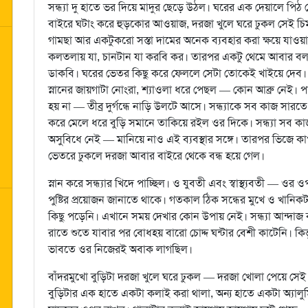
সন্ধ্যা দু হাতে ভর দিয়ে মাদুর ছেড়ে উঠল। ঘরের এক দেয়ালে পি
বাইরে ঘটাং করে হুড়কোর আওয়াজ, দরজা খুলে ঘরে ঢুকল সেই চিমস
গামছা আর একটুকরো সস্তা দামের অনেক ব্যবহার করা ক্ষয়ে যাওয়া 
কলতলায় যা, চানটান যা করবি কর। তারপর একটু থেমে আবার বলল, 
ডাকবি। ঘরের ভেতর কিছু করে ফেললে সেটা তোকেই খাইয়ে দেব।
স্নানের জায়গাটা নোংরা, শ্যাওলা ধরে পেছল — কোন আব্রু নেই।
হয় না — তীব্র দুর্গন্ধে নাড়ি উলটে আসে। সন্ধ্যাকে সব কাজ সারত
করে মেলে ধরে বুড়ি সমানে তাকিয়ে রইল ওর দিকে। সন্ধ্যা স
অসুবিধে নেই — মানিয়ে নাও এই ব্যবস্থার সঙ্গে। তারপর ভিজে ক
ভেতরে ঢুকলে দরজা আবার বাইরে থেকে বন্ধ হয়ে গেল।
স্নান করে সন্ধ্যার খিদে পাচ্ছিল। ও যুবতী এবং স্বাস্থ্যবতী —
পুষ্টির প্রয়োজন জানাতে থাকে। গতকাল ঠিক সন্ধের মুখে ও খা
কিছু পড়েনি। এখানে সময় দেখার কোন উপায় নেই। সন্ধ্যা আন্দ
রাতে শুতে যাবার পর বোধহয় বারো চোদ্দ ঘন্টার বেশী কাটেনি। কি
ভাবতে ওর নিজেরই অবাক লাগছিল।
বাঁদরমুখো বুড়িটা দরজা খুলে ঘরে ঢুকল — দরজা খোলা পেয়ে সেই 
বুড়িটার এক হাতে একটা কলাই করা থালা, অন্য হাতে একটা অ্যালু