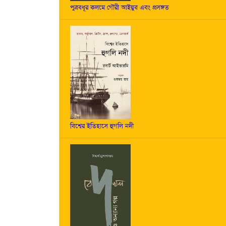
পুত্রবধূর কলমে গৌরী আইয়ুব এবং প্রসঙ্গত
বিশ্বের ইতিহাসে হুগলি নদী