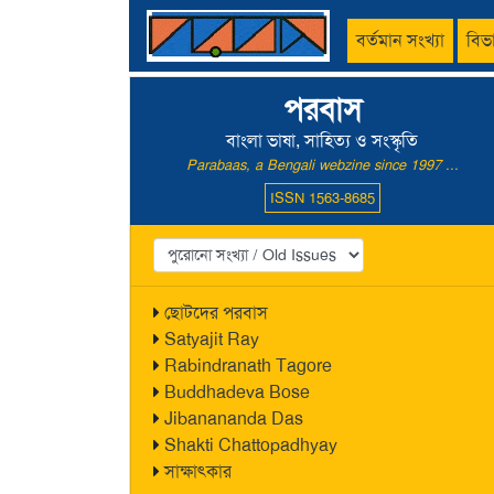
বর্তমান সংখ্যা
বিভ
পরবাস
বাংলা ভাষা, সাহিত্য ও সংস্কৃতি
Parabaas, a Bengali webzine since 1997 ...
ISSN 1563-8685
ছোটদের পরবাস
Satyajit Ray
Rabindranath Tagore
Buddhadeva Bose
Jibanananda Das
Shakti Chattopadhyay
সাক্ষাৎকার