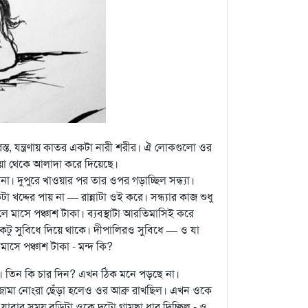
স্ত, যন্ত্রণায় কাতর একটা নারী শরীর। ঐ লোকগুলো ওর
নিয়া থেকে আলাদা করে দিয়েছে।
। দুপুরে খাওয়ার পর তার ওপর গড়াচ্ছিল সন্ধ্যা।
খদ্দের পায় না — রান্নাটা ওই করে। সন্ধ্যার কাজ শুধু
লে মাসে পঞ্চাশ টাকা। ব্যবস্থাটা আরতিমাসিই করে
একটু সুবিধে দিয়ে থাকে। দীপালিরও সুবিধে — ও যা
াসে পঞ্চাশ টাকা - মন্দ কি?
িল। তিন কি চার দিন? এখন ঠিক মনে পড়ছে না।
জামা নোংরা ছেঁড়া হলেও ওর আব্রু রাখছিল। এখন ওকে
যাবার সময় বুড়িটা ওকে দুটো গামছা ধার দিচ্ছিল - ও