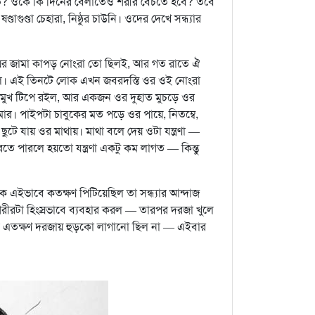
তি? ওকে কি দিনের বেলাতেও শরীর বেচতে হবে? তবে
ুণ্ডা চেহারা, নিষ্ঠুর চাউনি। ওদের দেখে সন্ধ্যার
গায়ের জামা কাপড় নোংরা তো ছিলই, আর গত রাতে ঐ
েছিল। এই তিনটে লোক এখন জবরদস্তি ওর ওই নোংরা
মুখ টিপে রইল, আর একজন ওর দুহাত মুচড়ে ওর
র। পাইপটা চাবুকের মত পড়ে ওর পায়ে, নিতম্বে,
টে যায় ওর মাথায়। মাথা বলে দেয় ওটা যন্ত্রণা —
রতে পারলে হয়তো যন্ত্রণা একটু কম লাগত — কিন্তু
ে এইভাবে কতক্ষণ পিটিয়েছিল তা সন্ধ্যার আন্দাজ
ীরটা হিংস্রভাবে ব্যবহার করল — তারপর দরজা খুলে
ুঝল এতক্ষণ দরজায় হুড়কো লাগানো ছিল না — এইবার