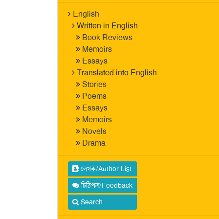
English
Written in English
Book Reviews
Memoirs
Essays
Translated into English
Stories
Poems
Essays
Memoirs
Novels
Drama
লেখক/Author List
চিঠিপত্র/Feedback
Search