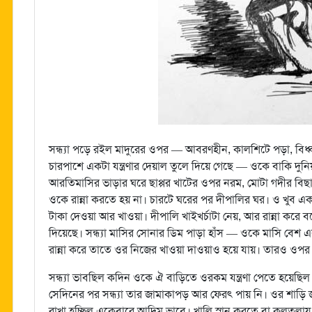
সন্ধ্যা পড়ে রইল মাদুরের ওপর — আবরণহীন, কালশিটে পড়া, বিধ্ব
চারপাশে একটা যন্ত্রণার দেয়াল তুলে দিয়ে গেছে — ওকে বাকি দু
আরতিমাসির ভাড়ার ঘরে ছাপ্পর খাটের ওপর নরম, মোটা গদীর বিছানা
ওকে রান্না করতে হয় না। চারটে ঘরের পর দীপালির ঘর। ও খুব একটা 
টাকা দেওয়া আর খাওয়া। দীপালি খাইখর্চাটা নেয়, আর রান্না করে ব
দিয়েছে। সন্ধ্যা মাসির সোনার ডিম পাড়া হাঁস — ওকে মাসি বেশ 
রান্না করে তাতে ওর নিজের খাওয়া দাওয়াও হয়ে যায়। তারও ওপর ম
সন্ধ্যা ভাবছিল কদিন ওকে ঐ বাড়িতে ওরকম যন্ত্রণা পেতে হয়েছ
সেদিনের পর সন্ধ্যা তার জামাকাপড় আর ফেরৎ পায় নি। ওর শাড়ি 
রাখা হচ্ছিল একেবারে আদিম ভাবে। খালি স্নান করতে বা কলতলায় 