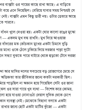
নের বাক্সটা ওর পায়ের কাছে রাখা আছে। এ বাড়িতে
া বয়ে এনে দিয়েছিল। বেরিয়ে যাবার সময় নিশ্চয়ই সে
 নেই। বাক্সটা এমন কিছু ভারী নয়। ওটার ভেতরে আছে
েতে পারবে।
র বাঁধন খুলে দেওয়া হয়। একটা ঘোর কালো রঙের মুস্কো
ি — একদম মুখ বন্ধ রাখবি। মুখ দিয়ে আওয়াজ
 বাঁদরের মত কোঁচকান মুখের একটা চিমসে বুড়ি
র মধ্যে ওকে ঠেলে ঢুকিয়ে দিয়ে দরজার পাল্লা দুটো
 সন্ধ্যা বুঝতে পারে বাইরে থেকে হুড়কো টেনে দরজা
িন্দা আর মাসির দলের সবচেয়ে বড় রোজগেরে মেয়ে সে
 অভিজ্ঞতা তার জীবিকার জন্যে কতটা দরকারী ছিল।
িয়ে পড়েছিল না অজ্ঞান হয়ে গিয়েছিল সেটা ওর জানা
ঝল ওর সারা গায়ে খুব ব্যথা — বিশেষ করে কোমর,
লো হয়ে যাওয়া নোনাওঠা দেয়াল দুদিক থেকে চেপে
োন ব্যবস্থা নেই। মেঝেতে বিছানা বলতে একটা
জল রাখার জন্যে ছোট একটা মাটির কুঁজো — একটা