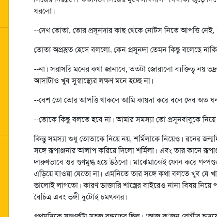
ধরলো।
--দেখ তোতা, তোর প্রসূনদার কাছ থেকে নোটস নিতে আপত্তি নেই, 
তোতা অপ্রস্তুত হেসে বললো, কেন প্রসূনদা তেমন কিছু বলেছে না
--না। সরাসরি মনের কথা জানাবে, ততটা জোরালো ব্যক্তিত্ব নয়
আসাটাও খুব সুস্বাস্থ্যের লক্ষণ মনে হচ্ছে না।
--বেশ তো তোর আপত্তি থাকলে আমি কায়দা করে বলে দেব অত 
--তোকে কিছু বলতে হবে না। আমার সমস্যা তো প্রসূনবাবুকে নিয়ে
কিন্তু সমস্যা শুধু তোতাকে নিয়ে নয়, শর্মিলাকে নিয়েও। রনের জন্
সঙ্গে রূপাঞ্জনার আলাপ করিয়ে দিলো শর্মিলা। এবং তার কানে রূপাঞ
দারুণভাবে ওর গুণমুগ্ধ হয়ে উঠলো। মাঝেমাঝেই ফোন করে গল্পগুজব
এড়িয়ে যাওয়া যেতো না। এমনিতে তার সঙ্গে কথা বলতে খুব যে 
ভালোই লাগতো। কারণ ডাক্তারি শাস্ত্রের বাইরেও নানা বিষয় নি
বৈচিত্র এবং ভঙ্গী দুটোই চমৎকার।
প্রথমদিকে সম্পর্কটা সহজ বন্ধুত্বের ছিল। ‘আজ ক’জন রোগীর হৃ