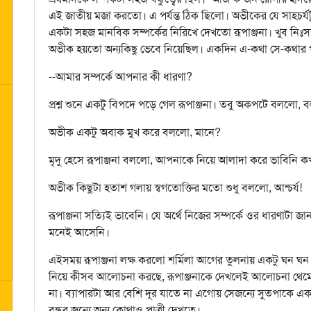
এই জাতীয় মজা করতো। এ পর্যন্ত ঠিক ছিলো। অভীকের যে সাহচর্যট
একটা সহজ মানবিক সম্পর্কের নিরিখে দেখতো রূপাঞ্জনা। খুব নিঃসঙ্গ 
অভীক হয়তো অন্যকিছু ভেবে নিয়েছিল। একদিন এ-কথা সে-কথার 
--আমার সম্পর্কে আপনার কী ধারণা?
প্রশ্ন শুনে একটু বিপদে পড়ে গেল রূপাঞ্জনা। তবু অকপটে বললো,
অভীক একটু অবাক মুখ করে বললো, মানে?
মৃদু হেসে রূপাঞ্জনা বললো, আপনাকে নিয়ে আলাদা করে ভাবিনি
অভীক কিছুটা হতাশ গলায় স্বগতোক্তির মতো শুধু বললো, আশ্চর্য!
রূপাঞ্জনা সত্যিই ভাবেনি। যে অর্থে নিজের সম্পর্কে ওর ধারণাট
মনেই আসেনি।
এইসময় রূপাঞ্জনা লক্ষ করলো শর্মিলা আগের তুলনায় একটু ঘন ঘন 
নিয়ে কীসব আলোচনা করছে, রূপাঞ্জনাকে দেখলেই আলোচনা থেমে 
না। ব্যাপারটা আর বেশি দূর যাতে না এগোয় সেজন্যে সুতপাকে 
বন্ধুর জন্যে অন্য কোথাও পাত্রী দেখতে।