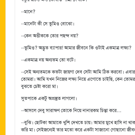
--মানে?
--মানেটা কী সে তুমিও বোঝো।
--কেন অভীককে তোর পছন্দ নয়?
--তুমিও? অদ্ভুত ব্যাপার! আমার জীবনে কি ওটাই একমাত্র লক্ষ্য?
--একমাত্র নয় অন্যতম তো বটে।
--সেই অন্যতমকে কতটা জায়গা দেব সেটা আমি ঠিক করবো। এবা
তোমরা। আমি যখন নিজের লক্ষ্য নিয়ে এগোতে চাইছি, কেন তোমর
বুঝতে চেষ্টা করো মা।
সুতপাকে একটু অপ্রস্তুত লাগলো।
--আসলে দেবু সারাক্ষণ তোকে নিয়ে নানারকম চিন্তা করে…
--বুঝি। ছোটকা আমাকে খুশি দেখতে চায়। আমার মুখে হাসি না থা
করি মা। সেইজন্যেই তার মতো করে একটা সাজানো গোছানো জীব