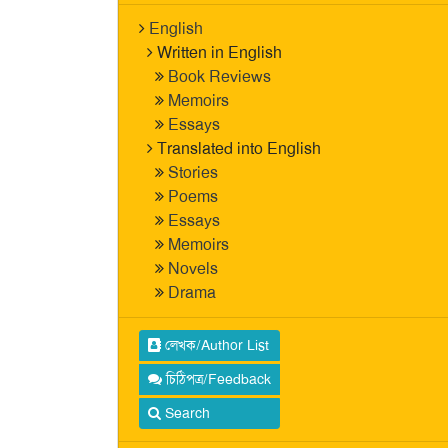
English
Written in English
Book Reviews
Memoirs
Essays
Translated into English
Stories
Poems
Essays
Memoirs
Novels
Drama
লেখক/Author List
চিঠিপত্র/Feedback
Search