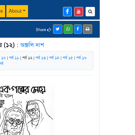
ks
About
Share
ে (১২)
:
অঞ্জলি দাশ
ব ১০
|
পর্ব ১১
| পর্ব ১২ |
পর্ব ১৩
|
পর্ব ১৪
|
পর্ব ১৫
|
পর্ব ১৬
র্ব