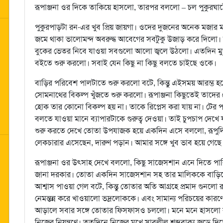
রূপাঞ্জনা ওর দিকে তাকিয়ে হাসলো, তারপর বললো – চল পুকুরঘাট
পুকুরপাড়টা রন-এর খুব প্রিয় জায়গা। ওদের দুজনের অনেক মজা
জমে থাকা ভালোমন্দ অবরুদ্ধ আবেগের সবটুকু উজাড় করে দিলো। কি
বুকের ভেতর নিবে যাওয়া সবগুলো আলো জ্বলে উঠলো। এতদিন মুখ 
বইতে শুরু করলো। সবাই যেন কিছু না কিছু বলতে চাইছে ওকে।
বাড়ির পরিবেশ পালটাতে শুরু করলো বটে, কিন্তু এইসময় আরম্ভ 
সোমনাথের বিকল্প খুঁজতে শুরু করলো। রূপাঞ্জনা কিছুতেই তাদে
হোক তার কোনো বিকল্প হয় না। তাকে রিপ্লেস করা যায় না। টের পাচ
বলতে যাওয়া মানে ব্যাপারটাকে গুরুত্ব দেওয়া। তাই চুপচাপ দেখে 
শুরু করতে দেখে তোতা উপযাজক হয়ে একদিন এসে বললো, রূপুদ
লেকচারার এসেছেন, দারুণ পড়ান। আমার সঙ্গে খুব ভাব হয়ে গে
রূপাঞ্জনা ওর উৎসাহ দেখে বললো, কিছু সাজেসশান এনে দিতে 
জানা দরকার। তোতা একদিন সাজেসশান সহ তার মালিককে বাড়িতে
আশ্বাস পাওয়া গেল বটে, কিন্তু তোতার অতি আগ্রহে প্রমাদ গুনলো 
নেমন্তন্ন করে খাওয়ালো ভদ্রলোককে। এবং সামান্য পরিচয়ের কার
আড়ালে সবার সঙ্গে তোতার ফিসফাসও চললো। মনে মনে হাসলো র
নিজের নিয়ন্ত্রণে। ততদিনে নিজের মুখে সাবলীল শব্দবাক্য জুড়ে