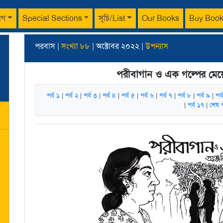
াগ
Special Sections
সূচি/List
Our Books
Buy Boo
পরবাস |
সংখ্যা ৮৮
| অক্টোবর ২০২২ |
উপন্যাস
পরীবাগান ও এক গল্পের মেয়
পর্ব ১
|
পর্ব ২
|
পর্ব ৩
|
পর্ব ৪
|
পর্ব ৫
|
পর্ব ৬
|
পর্ব ৭
|
পর্ব ৮
|
পর্ব ৯
|
পর্
|
পর্ব ১৭
|
শেষ প