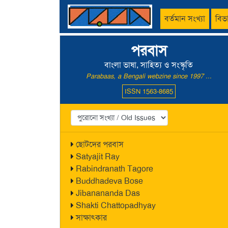
বর্তমান সংখ্যা
বিভ
পরবাস
বাংলা ভাষা, সাহিত্য ও সংস্কৃতি
Parabaas, a Bengali webzine since 1997 ...
ISSN 1563-8685
ছোটদের পরবাস
Satyajit Ray
Rabindranath Tagore
Buddhadeva Bose
Jibanananda Das
Shakti Chattopadhyay
সাক্ষাৎকার