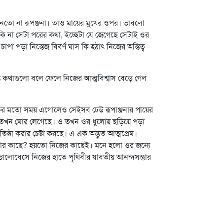
তো না রূপঞ্জনা। তাও মায়ের মুখের ওপর। ভাবলো
ি না সেটা পরের কথা, ইচ্ছেটা যে জেগেছে সেটাই ওর
 পড়া নিস্তেজ বিবর্ণ ঘাস কি হঠাৎ নিজের অস্তিত্ব
্তু কথাগুলো বলে ফেলে নিজের আত্মবিশ্বাস বেড়ে গেল
র মতো সময় এগোলেও সেইসব ঢেউ রূপাঞ্জনার পায়ের
 ওর তখন ঘোর লেগেছে। ও তখন ওর ধুলোয় ছড়িয়ে পড়া
তিষ্ঠা করার চেষ্টা করছে। এ এক অদ্ভুত আত্মপ্রেম।
তু কার কাছে? হয়তো নিজের কাছেই। মনে হলো ওর জন্যে
 ভালোবেসে নিজের হাতে পৃথিবীর যাবতীয় আনন্দসম্ভার