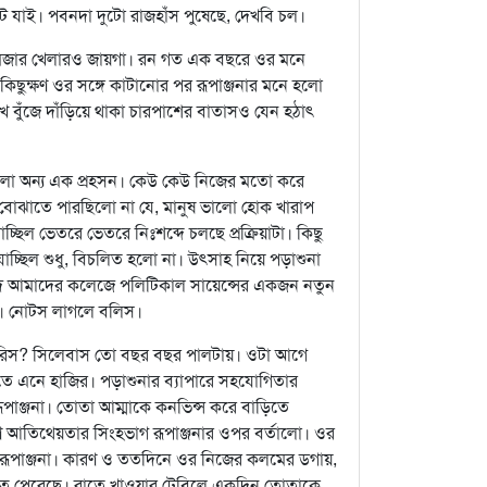
ে যাই। পবনদা দুটো রাজহাঁস পুষেছে, দেখবি চল।
র মজার খেলারও জায়গা। রন গত এক বছরে ওর মনে
ছুক্ষণ ওর সঙ্গে কাটানোর পর রূপাঞ্জনার মনে হলো
বুঁজে দাঁড়িয়ে থাকা চারপাশের বাতাসও যেন হঠাৎ
হলো অন্য এক প্রহসন। কেউ কেউ নিজের মতো করে
র বোঝাতে পারছিলো না যে, মানুষ ভালো হোক খারাপ
্ছিল ভেতরে ভেতরে নিঃশব্দে চলছে প্রক্রিয়াটা। কিছু
যাচ্ছিল শুধু, বিচলিত হলো না। উৎসাহ নিয়ে পড়াশুনা
ি আমাদের কলেজে পলিটিকাল সায়েন্সের একজন নতুন
ছে। নোটস লাগলে বলিস।
পারিস? সিলেবাস তো বছর বছর পালটায়। ওটা আগে
 এনে হাজির। পড়াশুনার ব্যাপারে সহযোগিতার
রূপাঞ্জনা। তোতা আম্মাকে কনভিন্স করে বাড়িতে
ণে আতিথেয়তার সিংহভাগ রূপাঞ্জনার ওপর বর্তালো। ওর
ূপাঞ্জনা। কারণ ও ততদিনে ওর নিজের কলমের ডগায়,
 দিতে পেরেছে। রাতে খাওয়ার টেবিলে একদিন তোতাকে