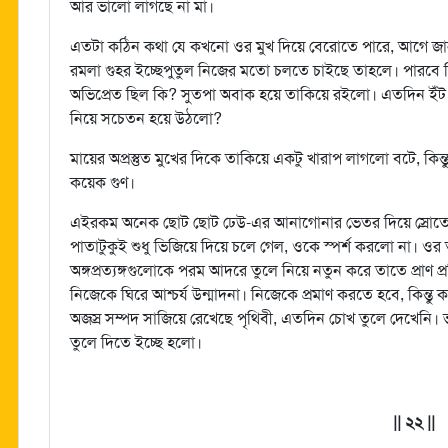
আর ভালো লাগছে না মা।
এতটা কঠিন কথা যে কখনো ওর মুখ দিয়ে বেরোতে পারে, আগে জান
রমলা গুহর ইচ্ছেপুতুল নিজের মতো চলতে চাইছে তাহলে। পারবে ক
অভিপ্রেত ছিল কি? সুতপা অবাক হয়ে তাকিয়ে রইলো। এতদিন ইঁট চাপা
নিয়ে সচেতন হয়ে উঠলো?
মায়ের অপ্রস্তুত মুখের দিকে তাকিয়ে একটু খারাপ লাগলো বটে, কিন
কয়েক গুণ।
এইরকম অনেক ছোট ছোট ঢেউ-এর আনাগোনার ভেতর দিয়ে স্রোতে
পাতাটুকুই শুধু ভিজিয়ে দিয়ে চলে গেল, ওকে স্পর্শ করলো না।
অঙ্গপ্রত্যঙ্গগুলোকে পরম আদরে তুলে নিয়ে নতুন করে তাতে প্রাণ প্র
নিজেকে ঘিরে আশ্চর্য উন্মাদনা। নিজেকে প্রমাণ করতে হবে, কিন্
অজস্র সম্পদ সাজিয়ে রেখেছে পৃথিবী, এতদিন চোখ তুলে দেখেনি।
তুলে দিতে ইচ্ছে হলো।
|| ২২ ||