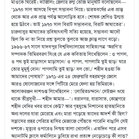
মাওকে ঘিরেই। দার্জিলিং জেলার রুগ্ন তেজি মানুষটি বলেছিলেন—
‘১৯৭০ সাল আসছে বিপুল সম্ভাবনা নিয়ে। ভারতবর্ষের এক প্রান্ত
থেকে আর এক প্রান্ত পর্যন্ত আলোড়িত হবে। শোষক শ্রেণিও উন্মত্ত
হয়ে উঠবে। তাই ১৯৭০ সাল বিরাট সম্ভাবনার, বিরাট আঘাতের’।
চারুবাবুর আঘাতের ভবিষ্যৎবাণী সত্যি হয়েছে, সম্ভাবনা আদৌ
ছিল কি না তা নিয়ে প্রশ্ন তুলতে তুলতে আজ ক্লান্ত লাগে বড়ো।
১৯৬৬-৬৭ সালে যাদবপুর বিশ্ববিদ্যালয়ের সাহিত্যপত্র ‘অরণি’র
সম্পাদক তিমিরবরণ সিংহ যে এক কবিতায় লিখেছিলেন : ও পাগল,
ও পথ তুই মাড়াসনে মাড়াসনে/ ও পাগল, পাগলামি তুই ছাড়/ ঘরে
তোর মুমূর্ষু বোন/ পাগলামি তুই ছাড়/ বল তো,/ শহীদ হওয়া কি
আমাদের পোষায়?’ ১৯৭১-এর ২৪ ফেব্রুয়ারি বহরমপুর জেলে
আরও ষোলোজনের সঙ্গে পিটিয়ে মেরে ফেলা হয় তিমিরকে।
অলোকরঞ্জন দাশগুপ্ত লিখেছিলেন : ‘লোহিতচন্দনে/ সেইজন শুয়ে
থাকে তীব্রসুখী— শহীদ আমার—’। বরানগর, বারাসাত, কোন্নগরে
শহীদ বেদির খবর রাখে কেউ? আর গৃহযুদ্ধে নিশানের হাতছানিতে
অন্য দলের যারা মেরেছে এবং মারা পড়েছে তাদের আদর্শ কী ছিল?
সন্ত্রাসের প্রহর পেরিয়ে হাসির মেজাজে পৌঁছতে পারেনি বাঙালি সেই
দশকে। মৃত্যুর ওপারেও নিশ্চয় তালা খোলেনি। এতদিন পরে এসব
অ্যানাটমি ক্লাসে ফর্মালিনে ডুবিয়ে রাখা প্রত্যঙ্গ নেড়েচেড়ে কী লাভ?