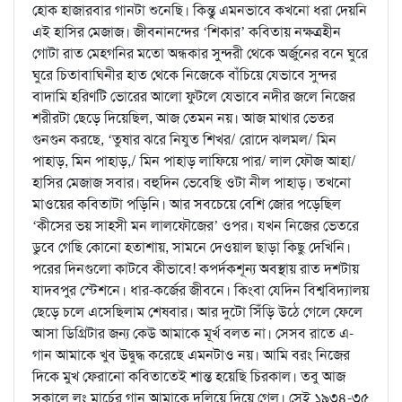
হোক হাজারবার গানটা শুনেছি। কিন্তু এমনভাবে কখনো ধরা দেয়নি
এই হাসির মেজাজ। জীবনানন্দের ‘শিকার’ কবিতায় নক্ষত্রহীন
গোটা রাত মেহগনির মতো অন্ধকার সুন্দরী থেকে অর্জুনের বনে ঘুরে
ঘুরে চিতাবাঘিনীর হাত থেকে নিজেকে বাঁচিয়ে যেভাবে সুন্দর
বাদামি হরিণটি ভোরের আলো ফুটলে যেভাবে নদীর জলে নিজের
শরীরটা ছেড়ে দিয়েছিল, আজ তেমন নয়। আজ মাথার ভেতর
গুনগুন করছে, ‘তুষার ঝরে নিযুত শিখর/ রোদে ঝলমল/ মিন
পাহাড়, মিন পাহাড়,/ মিন পাহাড় লাফিয়ে পার/ লাল ফৌজ আহা/
হাসির মেজাজ সবার। বহুদিন ভেবেছি ওটা নীল পাহাড়। তখনো
মাওয়ের কবিতাটা পড়িনি। আর সবচেয়ে বেশি জোর পড়েছিল
‘কীসের ভয় সাহসী মন লালফৌজের’ ওপর। যখন নিজের ভেতরে
ডুবে গেছি কোনো হতাশায়, সামনে দেওয়াল ছাড়া কিছু দেখিনি।
পরের দিনগুলো কাটবে কীভাবে! কপর্দকশূন্য অবস্থায় রাত দশটায়
যাদবপুর স্টেশনে। ধার-কর্জের জীবনে। কিংবা যেদিন বিশ্ববিদ্যালয়
ছেড়ে চলে এসেছিলাম শেষবার। আর দুটো সিঁড়ি উঠে গেলে ফেলে
আসা ডিগ্রিটার জন্য কেউ আমাকে মূর্খ বলত না। সেসব রাতে এ-
গান আমাকে খুব উদ্বুদ্ধ করেছে এমনটাও নয়। আমি বরং নিজের
দিকে মুখ ফেরানো কবিতাতেই শান্ত হয়েছি চিরকাল। তবু আজ
সকালে লং মার্চের গান আমাকে দুলিয়ে দিয়ে গেল। সেই ১৯৩৪-৩৫