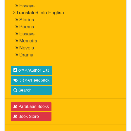
Essays
Translated into English
Stories
Poems
Essays
Memoirs
Novels
Drama
লেখক/Author List
চিঠিপত্র/Feedback
Search
Parabaas Books
Book Store