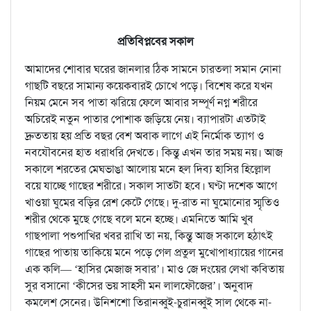
প্রতিবিপ্লবের সকাল
আমাদের শোবার ঘরের জানলার ঠিক সামনে চারতলা সমান নোনা
গাছটি বছরে সামান্য কয়েকবারই চোখে পড়ে। বিশেষ করে যখন
নিয়ম মেনে সব পাতা ঝরিয়ে ফেলে আবার সম্পূর্ণ নগ্ন শরীরে
অচিরেই নতুন পাতার পোশাক জড়িয়ে নেয়। ব্যাপারটা এতটাই
দ্রুততায় হয় প্রতি বছর বেশ অবাক লাগে এই নির্মোক ত্যাগ ও
নবযৌবনের হাত ধরাধরি দেখতে। কিন্তু এখন তার সময় নয়। আজ
সকালে শরতের মেঘভাঙা আলোয় মনে হল দিব্য হাসির হিল্লোল
বয়ে যাচ্ছে গাছের শরীরে। সকাল সাতটা হবে। ঘণ্টা দশেক আগে
খাওয়া ঘুমের বড়ির রেশ কেটে গেছে। দু-রাত না ঘুমোনোর স্মৃতিও
শরীর থেকে মুছে গেছে বলে মনে হচ্ছে। এমনিতে আমি খুব
গাছপালা পশুপাখির খবর রাখি তা নয়, কিন্তু আজ সকালে হঠাৎই
গাছের পাতায় তাকিয়ে মনে পড়ে গেল প্রতুল মুখোপাধ্যায়ের গানের
এক কলি— ‘হাসির মেজাজ সবার’। মাও জে দংয়ের লেখা কবিতায়
সুর বসানো ‘কীসের ভয় সাহসী মন লালফৌজের’। অনুবাদ
কমলেশ সেনের। উনিশশো তিরানব্বুই-চুরানব্বুই সাল থেকে না-