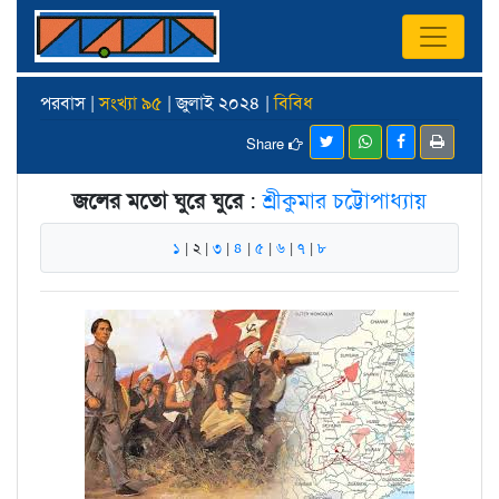
পরবাস |
সংখ্যা ৯৫
| জুলাই ২০২৪ |
বিবিধ
Share
জলের মতো ঘুরে ঘুরে
:
শ্রীকুমার চট্টোপাধ্যায়
১
| ২ |
৩
|
৪
|
৫
|
৬
|
৭
|
৮