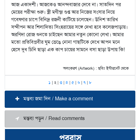
আজ একাদশী। আজকেও আনন্দবাজার দেবে না। সাতদিন পর
মেয়ের পরীক্ষা শুরু। স্ত্রী মণীন্দ্র গুপ্ত আর নিজের সংসার নিয়ে
গবেষণার চাপে বিনিদ্র রজনী কাটিয়ে চলেছেন। উনিশ তারিখ
সন্দীপন আর শিলাদিত্য সিংহরায়ের সঙ্গে দেখা হবে কলেজপাড়ায়।
অরণিদা রোজ শুনতে চাইছেন আমার নতুন কোনো লেখা। আমার
মতো প্রতিবিপ্লবীর ঘুম ভেঙে নোনা গাছটিকে দেখে আপন মনে
হেসে দুধ চিনি ছাড়া এক কাপ চায়ের সামনে বসা ছাড়া উপায় কি!
অলংকরণ (Artwork) : ছবিঃ ইন্টারনেট থেকে
১
| ২ |
৩
|
৪
|
৫
|
৬
|
৭
|
৮
মন্তব্য জমা দিন / Make a comment
মন্তব্য পড়ুন / Read comments
পরবাস