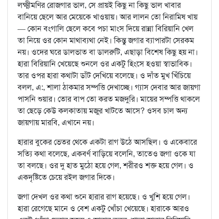
লক্ষ্মীমণির রোজগার ভাল, সে প্রায়ই কিছু না কিছু ভাল খাবার
বানিয়ে ছেলে আর মেয়েকে খাওয়ায়। আর লালন তো নিরামিষ খায়
— কোন বংগালি ছেলে কবে পচা মাংস দিয়ে রান্না বিরিয়ানি খেল
তা নিয়ে ওর কোন মাথাব্যথা নেই। কিন্তু জগার ব্যাপারটা সেরকম
নয়। ওদের ঘরে ডালভাত বা ডালরুটি, এছাড়া বিশেষ কিছু হয় না।
হারা বিরিয়ানি খেয়েছে শুনলে ওর একটু হিংসে হওয়া স্বাভাবিক।
তার ওপর হারা কথাটা ডাঁট দেখিয়ে বলেছে। ও দাঁত মুখ খিঁচিয়ে
বলল, এ:, শালা ঠাকমার সম্পত্তি দেখাচ্ছে। গ্যাস দেবার আর জায়গা
পাসনি শুয়ার। তোর বাপ তো করত মজদুরি। মায়ের সম্পত্তি থাকলে
তা ছেড়ে কেউ কলকাতায় মজুর খাটতে আসে? ওসব চাল অন্য
জায়গায় মারবি, এখানে নয়।
হারার বুকের ভেতর থেকে একটা রাগ উঠে আসছিল। ও একেবারে
সত্যি কথা বলেছে, একবর্ণ বাড়িয়ে বলেনি, তাতেও জগা ওকে যা
তা বলছে। ওর দু হাত মুঠো হয়ে গেল, শরীরও শক্ত হয়ে গেল। ও
একদৃষ্টিতে চেয়ে রইল জগার দিকে।
জগা দেখল ওর কথা শুনে হারার রাগ হয়েছে। ও খুশি হয়ে গেল।
হারা রেগেছে মানে ও বেশ একটু খোঁচা খেয়েছে। হারাকে আরও