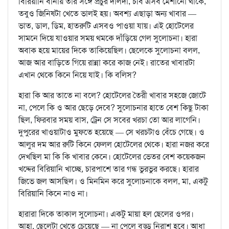
বিরিয়ানি বানায় তার সঙ্গে প্রচুর দালদা, চর্বি এসব মেশানো থাকে,
তবুও জিনিষটা খেতে ভালই হয়। অবশ্য এছাড়া অন্য খাবার —
ভাত, ডাল, ডিম, হাতরুটি এসবও পাওয়া যায়। এই হোটেলের
সামনে দিয়ে যাওয়ার সময় থমকে দাঁড়িয়ে গেল সুলোচনা। হারা
অবাক হয়ে মায়ের দিকে তাকিয়েছিল। ছেলেকে সুলোচনা বলল,
আজ আর বাড়িতে গিয়ে রান্না করে কাজ নেই। রাতের খাবারটা
এখান থেকে কিনে নিয়ে যাই। কি বলিস?
হারা কি আর তাতে না বলে? হোটেলের তৈরী খাবার সহজে জোটে
না, পেলে কি ও আর ছেড়ে দেবে? সুলোচনার হাতে বেশ কিছু টাকা
ছিল, ফিরবার সময় বাস, ট্রেন সে সবের খরচা তো আর লাগেনি।
দুপুরের খাওয়াটাও মুফতে হয়েছে — সে খরচটাও বেঁচে গেছে। ও
আলুর দম আর রুটি কিনে ফেলল হোটেলের থেকে। হারা নজর করে
দেখছিল মা কি কি খাবার কেনে। হোটেলের ভেতর বেশ কয়েকজন
খদ্দের বিরিয়ানি খাচ্ছে, চারপাশে তার গন্ধ ভুরভুর করছে। হারার
জিভে জল আসছিল। ও মিনমিন করে সুলোচনাকে বলল, মা, একটু
বিরিয়ানি কিনে নাও না।
হারারা দিকে তাকাল সুলোচনা। একটু মায়া হল ছেলের ওপর।
আহা, ছেলেটা খেতে চেয়েছে — না পেলে বড্ড নিরাশ হবে। আধা