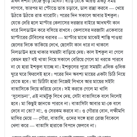
এখন দশটা বেজে কুড়ি মিনিট। বাড়ি যেতে আরও একটু সময়
লাগবে, তারপর মা স্টোভে ভাত চড়াবে, ডাল রান্না করবে — খেয়ে
উঠতে উঠতে রাত বারোটা। পরের দিন সকালে আবার ইশকুল।
যেতে দেরি হলে মাস্টার কেলাসের দরজার বাইরে আধঘন্টা কান
ধরে নিলডাউন করে বসিয়ে রাখবে। কেলাসের দরজাটা একেবারে
মাস্টারের টেবিলের বরাবর — মাস্টার মাঝে মাঝেই শাস্তি পাওয়া
ছেলের দিকে তাকিয়ে দেখে, ছেলেটা কান ধরে না থাকলে
নিলডাউন হয়ে থাকার সময়টা বাড়িয়ে দেয়। কাল ইশকুল না গেলে
কেমন হয়? বই খাতা নিয়ে সকালে বেরিয়ে গেলে মা ধরতে পারবে
না যে হারা ইশকুল যাচ্ছে না। ইশকুলের পুরো সময়টা এদিক ওদিক
ঘুরে ঘরে ফিরলেই হবে। পরের দিন অবশ্য মায়ের একটা চিঠি নিয়ে
যেতে হবে। তা চিঠিটা হারা নিজেই লিখবে আর মায়ের সইটা
বাতাসিকে দিয়ে করিয়ে নেবে। সই করতে গেলে মা খালি
‘সুলোচনা’, এই নামটুকু লিখে দেয়, সেটা বাতাসিকে বলে দিলেই
হবে। মা কিছুই জানতে পারবে না। বাতাসিটা আবার মা-কে বলে
দেবে না তো? না:, ও সেরকম করবে না। ও গৌরার বোন, লক্ষীমণি
মাসির মেয়ে — গৌরা, বাতাসি, ওদের সঙ্গে হারা রোজ বিকেলে
খেলা করে — বাতাসি হারাকে বিপদে ফেলবে না।