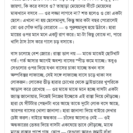
জায়গা, কি করে বসবে ও? তাছাড়া মেয়েদের সীটে মেয়েদের
মাঝখানে বসবে — ওর লজ্জা লাগবে না? শত হলেও ও তো একটা
ছেলে। এখনো না হয় ছেলেমানুষ, কিন্তু আর কটা বছর পেরোলেই
তো ওর গোঁফ দাড়ি বেরোবে — ও পুরুষমানুষ হয়ে উঠবে। হারা
মায়ের ওপর মনে মনে একটু রাগ করে। মা-টা কিছু বোঝে না, পারে
খালি ঠাস ঠাস করে গালে চড় বসাতে।
বাস চলেছে বেশ জোরে। রাস্তা ভাল নয় — মাঝে মাঝেই ছোটখাট
গর্ত। গর্ত আসার আগেই অবশ্য বাসের স্পীড কমে যাচ্ছে। তবুও
সেগুলোর ওপর দিয়ে যখন বাসের চাকা যাচ্ছে তখন বাস
অল্পবিস্তর লাফাচ্ছে, সেই সঙ্গে লাফাচ্ছে বাসে চড়ে থাকা সব
লোকজন। লোকের ভীড় হারার চোখের থেকে ড্রাইভারের খুপরিকে
আড়াল করে রেখেছে — ওর মাঝে মাঝে মনে হচ্ছে বাসটা একটা
জ্যান্ত জানোয়ার, নিজেই নিজের ইচ্ছেতে এই রাস্তা দিয়ে দৌড়চ্ছে।
হারা যে সীটটার পেছনটা ধরে আছে তাতে দুটো লোক বসে আছে,
তারপর বাসের খোলা জানালা। হারা জানালা দিয়ে বাইরে দেখার
চেষ্টা করল। বাইরে অন্ধকার — চাঁদের আলোও নেই — ওই
অন্ধকারের ভেতর দিয়ে বাসটা একঘেয়ে ভাবে দৌড়চ্ছে, মাঝে
মাঝে রাস্তার পাশে গাছ, ঝোপ — সেগুলো আরও জমাট বাঁধা