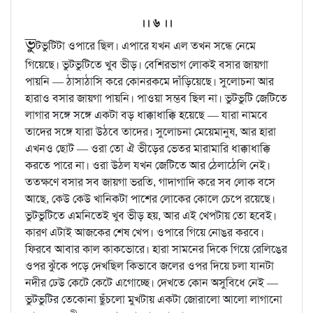
।। ৬ ।।
ভু
টভুটিটা ওপারে ছিল। এপারে যখন এল তখন সন্ধে নেমে
গিয়েছে। ভুটভুটিতে খুব ভীড়। বেশিরভাগ লোকই বসার জায়গা
পায়নি — ঠাসাঠাসি করে কোনরকমে দাঁড়িয়েছে। সুলোচনা আর
হারাও বসার জায়গা পায়নি। পাওয়া সম্ভব ছিল না। ভুটভুটি জেটিতে
লাগার সঙ্গে সঙ্গে একটা বড় ধাক্কাধাক্কি হয়েছে — যারা নামবে
তাদের সঙ্গে যারা উঠবে তাদের। সুলোচনা মেয়েমানুষ, আর হারা
এখনও ছোট — ওরা তো ঐ ভীড়ের ভেতর মারামারি ধাক্কাধাক্কি
করতে পারে না। ওরা উঠল যখন জেটিতে আর ঠেলাঠেলি নেই।
ততক্ষণে বসার সব জায়গা ভরতি, গাদাগাদি করে সব লোক বসে
আছে, কেউ কেউ খানিকটা পাশের লোকের কোলে চেপে রয়েছে।
ভুটভুটিতে এমনিতেই খুব ভীড় হয়, আর এই খেপটায় তো হবেই।
কারণ এটাই আজকের শেষ খেপ। ওপারে গিয়ে নোঙর করবে।
ফিরবে আবার কাল কাকভোরে। হারা সামনের দিকে গিয়ে রেলিঙের
ওপর ঝুঁকে পড়ে দেখছিল কিভাবে জলের ওপর দিয়ে চলা যানটা
নদীর ঢেউ কেটে কেটে এগোচ্ছে। দেখতে কোন অসুবিধে নেই —
ভুটভুটির তেকোনা ছুঁচলো মুখটায় একটা জোরালো আলো লাগানো