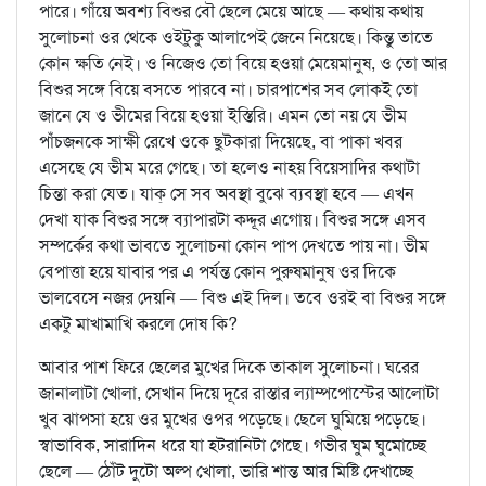
পারে। গাঁয়ে অবশ্য বিশুর বৌ ছেলে মেয়ে আছে — কথায় কথায়
সুলোচনা ওর থেকে ওইটুকু আলাপেই জেনে নিয়েছে। কিন্তু তাতে
কোন ক্ষতি নেই। ও নিজেও তো বিয়ে হওয়া মেয়েমানুষ, ও তো আর
বিশুর সঙ্গে বিয়ে বসতে পারবে না। চারপাশের সব লোকই তো
জানে যে ও ভীমের বিয়ে হওয়া ইস্তিরি। এমন তো নয় যে ভীম
পাঁচজনকে সাক্ষী রেখে ওকে ছুটকারা দিয়েছে, বা পাকা খবর
এসেছে যে ভীম মরে গেছে। তা হলেও নাহয় বিয়েসাদির কথাটা
চিন্তা করা যেত। যাক্‌ সে সব অবস্থা বুঝে ব্যবস্থা হবে — এখন
দেখা যাক বিশুর সঙ্গে ব্যাপারটা কদ্দূর এগোয়। বিশুর সঙ্গে এসব
সম্পর্কের কথা ভাবতে সুলোচনা কোন পাপ দেখতে পায় না। ভীম
বেপাত্তা হয়ে যাবার পর এ পর্যন্ত কোন পুরুষমানুষ ওর দিকে
ভালবেসে নজর দেয়নি — বিশু এই দিল। তবে ওরই বা বিশুর সঙ্গে
একটু মাখামাখি করলে দোষ কি?
আবার পাশ ফিরে ছেলের মুখের দিকে তাকাল সুলোচনা। ঘরের
জানালাটা খোলা, সেখান দিয়ে দূরে রাস্তার ল্যাম্পপোস্টের আলোটা
খুব ঝাপসা হয়ে ওর মুখের ওপর পড়েছে। ছেলে ঘুমিয়ে পড়েছে।
স্বাভাবিক, সারাদিন ধরে যা হটরানিটা গেছে। গভীর ঘুম ঘুমোচ্ছে
ছেলে — ঠোঁট দুটো অল্প খোলা, ভারি শান্ত আর মিষ্টি দেখাচ্ছে