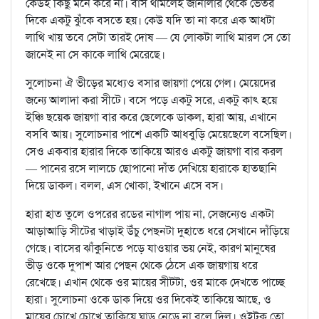
কেউই কিছু মনে করে না। বাস থামলেই জানালার থেকে ভেতর
দিকে একটু ঝুঁকে বসতে হয়। কেউ যদি তা না করে এক আধটা
লাথি খায় তবে সেটা তারই দোষ — যে লোকটা লাথি মারল সে তো
জানেই না সে কাকে লাথি মেরেছে।
সুলোচনা ঐ ভীড়ের মধ্যেও বসার জায়গা পেয়ে গেল। মেয়েদের
জন্যে আলাদা করা সীটে। বসে পড়ে একটু সরে, একটু কাৎ হয়ে
ইঞ্চি ছয়েক জায়গা বার করে ছেলেকে ডাকল, হারা আয়, এখানে
বসবি আয়। সুলোচনার পাশে একটি আধবুড়ি মেয়েছেলে বসেছিল।
সেও একবার হারার দিকে তাকিয়ে আরও একটু জায়গা বার করল
— পানের রসে লালচে ছোপানো দাঁত দেখিয়ে হারাকে হাতছানি
দিয়ে ডাকল। বলল, এস খোকা, ইখানে এসে বস।
হারা হাত তুলে ওপরের রডের নাগাল পায় না, সেজন্যেও একটা
আড়াআড়ি সীটের খাড়াই উঁচু পেছনটা দুহাতে ধরে সেখানে দাঁড়িয়ে
গেছে। বাসের ঝাঁকুনিতে পড়ে যাওয়ার ভয় নেই, কারণ মানুষের
ভীড় ওকে দুপাশ আর পেছন থেকে ঠেসে এক জায়গায় ধরে
রেখেছে। এখান থেকে ওর মায়ের সীটটা, ওর মাকে দেখতে পাচ্ছে
হারা। সুলোচনা ওকে ডাক দিয়ে ওর দিকেই তাকিয়ে আছে, ও
মায়ের চোখে চোখে তাকিয়ে ঘাড় নেড়ে না বলে দিল। ওইটুকু তো