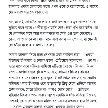
কিনা, কথা বলে কিনা। ওকে জানতে হবে মা এখন কি করে।
জানবার একটা জোরালো ইচ্ছে এখন ওকে পেয়ে বসেছে, ও মায়ের
থেকে চোখ সরাতে পারছে না।
না:, মা ওই লোকটার সঙ্গে আর কথা বলছে না। মুখ পাশের দিকে
ঘুরিয়ে বসে আছে। গম্ভীর মুখে হাসি নেই। হারা খুশি হয়ে উঠল। মা
যে লোকটার সঙ্গে আর কথা বলছে না সেটা ওর ভাল লেগেছে।
কেন, তা ও জানে না। মনে মনে হারা বলল — ভগবান, মা যেন ঐ
লোকটার সঙ্গে আর কথা না বলে।
আবার জানালা দিয়ে রাস্তা দেখবার চেষ্টা করছিল হারা — একটা
হাঁউমাউ চীৎকারে ও চমকে উঠল। চেঁচিয়েছে সুলোচনা — ওর মা।
ওরে মারে বলে চেঁচিয়ে লাফিয়ে দাঁড়িয়ে উঠেছে। কি হল, কি হল,
বলে একগাদা লোক ঝুঁকে পড়েছে সুলোচনার দিকে। বাসের
কন্ডাক্টার বাসের ভেতর ঘুরে ঘুরে টিকিট বিক্রি করছিল, ও বেচারি
মহিলার গলার চীৎকার শুনে তাড়াতাড়ি ভীড় ঠেলে এদিকে আসার
চেষ্টা করছে, পেরে উঠছে না। বাসও থেমে গেছে — ড্রাইভার
মহিলার চীৎকার শুনে রাস্তার পাশে বাসটাকে দাঁড় করিয়ে দিয়েছে।
নিশ্চয়ই কোন লোক কোন মহিলার গায়ে বদ মতলবে হাত দিয়েছে
— নইলে একজন মহিলা খামোকা এরকম চেঁচাবে কেন?