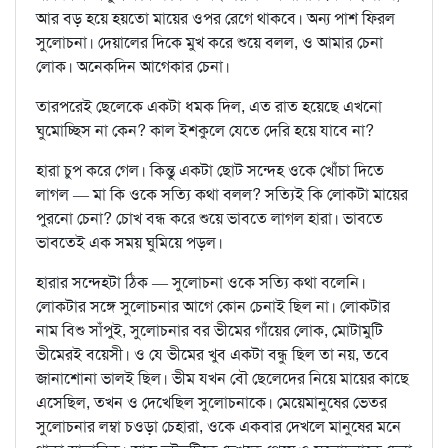
আর বড় হয়ে হয়তো মায়ের ওপর রেগে থাকবে। অন্য পাশ ফিরল
সুলোচনা। দেয়ালের দিকে মুখ করে শুয়ে বলল, ও আমার চেনা
লোক। অনেকদিন আগেকার চেনা।
তারপরেই ছেলেকে একটা ধমক দিল, এত রাত হয়েছে এখনো
ঘুমোচ্ছিস না কেন? কাল ইশকুলে যেতে দেরি হয়ে যাবে না?
হারা চুপ করে গেল। কিন্তু একটা ছোট সন্দেহ ওকে খোঁচা দিতে
লাগল — মা কি ওকে সত্যি কথা বলল? সত্যিই কি লোকটা মায়ের
পুরনো চেনা? চোখ বন্ধ করে শুয়ে ভাবতে লাগল হারা। ভাবতে
ভাবতেই এক সময় ঘুমিয়ে পড়ল।
হারার সন্দেহটা ঠিক — সুলোচনা ওকে সত্যি কথা বলেনি।
লোকটার সঙ্গে সুলোচনার আগে কোন চেনাই ছিল না। লোকটার
নাম বিশু সাঁপুই, সুলোচনার বর ভীমের গাঁয়ের লোক, মোটামুটি
ভীমেরই বয়েসী। ও যে ভীমের খুব একটা বন্ধু ছিল তা নয়, তবে
জানাশোনা ভালই ছিল। ভীম যখন বৌ ছেলেদের নিয়ে মায়ের কাছে
এসেছিল, তখন ও দেখেছিল সুলোচনাকে। মেয়েমানুষের ভেতর
সুলোচনার লম্বা চওড়া চেহারা, ওকে একবার দেখলে মানুষের মনে