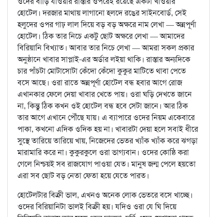
ওদের বাড়ি যাওয়ার রাস্তার ওপরেই রয়েছে একটা খাওয়ার
হোটেল। দরজার মাথায় লাগানো হলদে রঙের সাইনবোর্ড, সেই
হলুদের ওপর গাঢ় লাল দিয়ে বড় বড় অক্ষরে নাম লেখা — অন্নপূর্ণা
হোটেল। ঠিক তার নিচে একটু ছোট অক্ষরে লেখা — আমাদের
বিরিয়ানি বিখ্যাত। আবার তার নিচে লেখা — আমরা সকল প্রকার
অনুষ্ঠানে খাবার সাপ্লাই-এর অর্ডার লইয়া থাকি। রাস্তার অন্যদিকে
চার পাঁচটা মোটাসোটা কেঁদো কেঁদো কুকুর মাটিতে থাবা পেতে
বসে আছে। ওরা রাতে অন্নপূর্ণা হোটেল বন্ধ হবার আগে রোজ
এখানকার ফেলে দেয়া খাবার খেতে পায়। ওরা ঘড়ি দেখতে জানে
না, কিন্তু ঠিক কখন ওই হোটেল বন্ধ হবে সেটা জানে। আর ঠিক
তার আগে এখানে পৌঁছে যায়। এ ব্যাপারে ওদের নিয়ম একেবারে
পাকা, কখনো এদিক ওদিক হয় না। খাবারটা দেয়া হলে সবাই ধীরে
সুস্থে তারিয়ে তারিয়ে খায়, নিজেদের ভেতর খ্যাঁক খ্যাঁক করে ঝগড়া
মারামারি করে না। কুকুরকুলে ওরা ভাগ্যবান। ওদের কোষ্ঠি করা
গেলে নিশ্চয়ই সব রাজযোগ পাওয়া যেত। মানুষ জন্ম পেলে হয়তো
এরা সব ছোট বড় নেতা ফেতা হয়ে যেতে পারত।
হোটেলটার বিক্রী ভাল, এখনও অনেক লোক ভেতরে বসে খাচ্ছে।
ওদের বিরিয়ানিটা ভালই বিক্রী হয়। যদিও ওরা যে ঘি দিয়ে