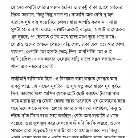
বোনের কথাটা গৌরার পছন্দ হয়নি। ও একটু বাঁকা চোখে বোনের
দিকে তাকাল, কিন্তু কিছু বলল না। বাতাসি আর বেবি দু জন
হারাকে দুই বাহু ধরে নিয়ে চলল। হারা আপত্তি করল না। সারা
মুখটা জোর ব্যথা করছে, ব্যথাটা ক্রমেই বাড়ছে। মাথাটাও সেজন্যে
খুব ঘুরছে, পা ফেলতে গেলে মনে হচ্ছে মাথা ঘুরে পড়ে যাবে।
গৌরাও ওদের পেছনে পেছনে বড়ি গেল, একা একা তো আর খেলা
যায় না। খেলাটা তো হারাই ভেঙে দিল, মারপিটটা তো ও-ই
লাগিয়েছিল। এখন আবার ওদেরই বাড়ি যাচ্ছে বরফ লাগাতে —
শালা এক নম্বরের হারামি।
লক্ষ্মীমণি বাড়িতেই ছিল। ও বিকেলে রান্না করতে বেরোয় আর
একটু পরে, এই সন্ধের মুখটায়। ও খুব যত্ন করে হারার মুখ ধুইয়ে
দিল, তারপর ঠাণ্ডা মেশিন থেকে ছোট ছোট বরফের টুকরো বার
করে হারার মুখের ফোলা ফোলা জায়গাগুলোতে খুব মোলায়েম করে
ঘষে ঘষে দিতে লাগল। প্রথমে হারার বেশ ব্যথা লাগছিল, কিন্তু ও
দাঁতে দাঁত টিপে ব্যথা সহ্য করছিল। বেবি আর বাতাসি এখানে
রয়েছে, ওরা জুলজুল করে দেখছে লক্ষ্মীমণি কি কি করছে, ওদের
সামনে হারা কিছুতেই ব্যথার উ: আ: আওয়াজ করবে না। কিন্তু
একটু পরেই সারা মুখে একটা ঠাণ্ডা ভাব ছড়িয়ে পড়ল, ব্যথাটা আর