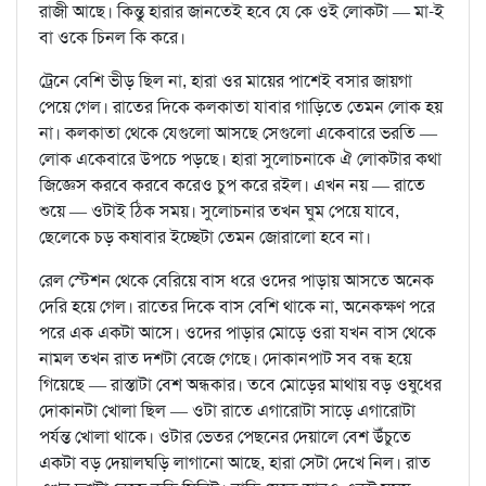
রাজী আছে। কিন্তু হারার জানতেই হবে যে কে ওই লোকটা — মা-ই
বা ওকে চিনল কি করে।
ট্রেনে বেশি ভীড় ছিল না, হারা ওর মায়ের পাশেই বসার জায়গা
পেয়ে গেল। রাতের দিকে কলকাতা যাবার গাড়িতে তেমন লোক হয়
না। কলকাতা থেকে যেগুলো আসছে সেগুলো একেবারে ভরতি —
লোক একেবারে উপচে পড়ছে। হারা সুলোচনাকে ঐ লোকটার কথা
জিজ্ঞেস করবে করবে করেও চুপ করে রইল। এখন নয় — রাতে
শুয়ে — ওটাই ঠিক সময়। সুলোচনার তখন ঘুম পেয়ে যাবে,
ছেলেকে চড় কষাবার ইচ্ছেটা তেমন জোরালো হবে না।
রেল স্টেশন থেকে বেরিয়ে বাস ধরে ওদের পাড়ায় আসতে অনেক
দেরি হয়ে গেল। রাতের দিকে বাস বেশি থাকে না, অনেকক্ষণ পরে
পরে এক একটা আসে। ওদের পাড়ার মোড়ে ওরা যখন বাস থেকে
নামল তখন রাত দশটা বেজে গেছে। দোকানপাট সব বন্ধ হয়ে
গিয়েছে — রাস্তাটা বেশ অন্ধকার। তবে মোড়ের মাথায় বড় ওষুধের
দোকানটা খোলা ছিল — ওটা রাতে এগারোটা সাড়ে এগারোটা
পর্যন্ত খোলা থাকে। ওটার ভেতর পেছনের দেয়ালে বেশ উঁচুতে
একটা বড় দেয়ালঘড়ি লাগানো আছে, হারা সেটা দেখে নিল। রাত