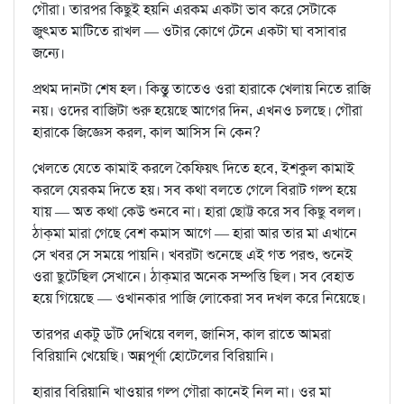
গৌরা। তারপর কিছুই হয়নি এরকম একটা ভাব করে সেটাকে
জুৎমত মাটিতে রাখল — ওটার কোণে টেনে একটা ঘা বসাবার
জন্যে।
প্রথম দানটা শেষ হল। কিন্তু তাতেও ওরা হারাকে খেলায় নিতে রাজি
নয়। ওদের বাজিটা শুরু হয়েছে আগের দিন, এখনও চলছে। গৌরা
হারাকে জিজ্ঞেস করল, কাল আসিস নি কেন?
খেলতে যেতে কামাই করলে কৈফিয়ৎ দিতে হবে, ইশকুল কামাই
করলে যেরকম দিতে হয়। সব কথা বলতে গেলে বিরাট গল্প হয়ে
যায় — অত কথা কেউ শুনবে না। হারা ছোট্ট করে সব কিছু বলল।
ঠাক্‌মা মারা গেছে বেশ কমাস আগে — হারা আর তার মা এখানে
সে খবর সে সময়ে পায়নি। খবরটা শুনেছে এই গত পরশু, শুনেই
ওরা ছুটেছিল সেখানে। ঠাক্‌মার অনেক সম্পত্তি ছিল। সব বেহাত
হয়ে গিয়েছে — ওখানকার পাজি লোকেরা সব দখল করে নিয়েছে।
তারপর একটু ডাঁট দেখিয়ে বলল, জানিস, কাল রাতে আমরা
বিরিয়ানি খেয়েছি। অন্নপূর্ণা হোটেলের বিরিয়ানি।
হারার বিরিয়ানি খাওয়ার গল্প গৌরা কানেই নিল না। ওর মা