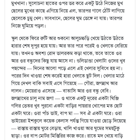
মুখখানা। সুলোচনা হাতের ওপর ভর করে একটু উঠে নিজের মুখ
ছেলের মুখের কাছে এগিয়ে নিয়ে এল, তারপর গালে ঠোঁট লাগিয়ে
ছেলেকে চুমু খেল। সাবধানে, ছেলের ঘুম ভেঙ্গে না যায়। তারপর
নিজে ঘুমিয়ে পড়ল।
স্কুল থেকে ফিরে রুটি আর শুকনো আলুচচ্চড়ি খেয়ে উঠতে উঠতে
হারার শেষ দুপুর হয়ে যায়। আর তার পরে পরেই ও খেলতে বেরিয়ে
যায়। তখনও অবশ্য রোদ ভালরকম কড়া থাকে, তবে তাতে ওর
আর ওর বন্ধুদের কিছু যায় আসে না। গুলিডাণ্ডা খেলাটা ওদের খুব
পছন্দের — দিনের আলো পড়ে এলে এই খেলার সুবিধে হয় না।
পরের দিন খাওয়া শেষ করেই হারা খেলতে ছুট দিল। খেলার মাঠে
গিয়ে দেখল বাকি সবাই এসে গিয়েছে — গৌরা, জগন্নাথ আর
লালন। মেয়েরাও এসেছে — বাতাসি আর ওর বন্ধু বেবি।
জগন্নাথের চালু নাম জগা — ও থাকে একটু দূরের একটা ঘিঞ্জি
গলির ভেতর খুব পুরনো একটা বাড়ির পায়রার খোপের মত ছোট
একটা ঘরে। ওরা পাঁচ ভাই, বাপ মা — সব ঐ একটা ঘরে। ওরা
ভাইয়েরা ইশকুলে কয়েক কেলাস পর্যন্ত গিয়ে যাওয়া ছেড়ে দিয়েছে
— রাস্তায় রাস্তায় ঘুরে বেড়ায়, খালি খাওয়া আর ঘুমের সময়টুকু
ছাড়া। ওর বাপ মোটর মিস্তিরির কাজ করে। রাতে মদ খেয়ে বাড়ি