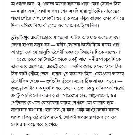
আওয়াজ করে। দু একজন আবার হারাকে ধাক্কা মেরে ঠেলেও দিল
— হারার একটু ব্যথা লাগল। শেষ অবধি হারা ভুটভুটির সারেঙের
পাশে পৌঁছে গেল, লোকটা ওর হাত ধরে দড়ির তালের ওপর বসিয়ে
দিল। বসিয়ে নিয়ে বাঁ হাতে ওর কোমর জড়িয়ে নিল।
ভুটভুটি খুব একটা জোরে যাচ্ছে না, যদিও আওয়াজ করছে প্রচণ্ড।
জোরে হাওয়া সম্ভব নয় — নদীর স্রোতের উল্টোদিকে যাচ্ছে ওরা।
তাছাড়া ওরা সোজাসুজি উল্টোদিকের জেটিঘাটের দিকে যাচ্ছে না
— তেরচাভাবে জেটিঘাটের থেকে একটু আগে নদীর পাড়ের দিকে
তাক করে এগোচ্ছে। এতেই হবে — নদীর স্রোত ওদের ঠেলে ঠিক
ঠিক ঘাটে পৌঁছে দেবে। হারার খুব মজা লাগছিল। ঢেউগুলো আসছে
উল্টোদিক থেকে — ভুটভুটির ছুঁচলো মুখের ঠিক সামনে পড়ছে —
কুমড়ো কাটার মত দুফালি হয়ে কেটে যাচ্ছে। কিন্তু খানিকক্ষণ পরেই
একটু অস্বস্তি বোধ করল হারা। সারেঙের হাত, আঙুলগুলো, ওর
পেন্টুলের যেখানে ঘোরাফেরা করছে সেখানে তো কারোর হাত
লাগানোর কথা নয়। হারা উসখুস করে একটু আধটু ছটফট করতে
লাগল। কিন্তু ওঠার উপায় নেই, লোকটা জবরদস্ত শক্ত হাতে ওর
কোমর জাবড়ে ধরে রেখেছে।