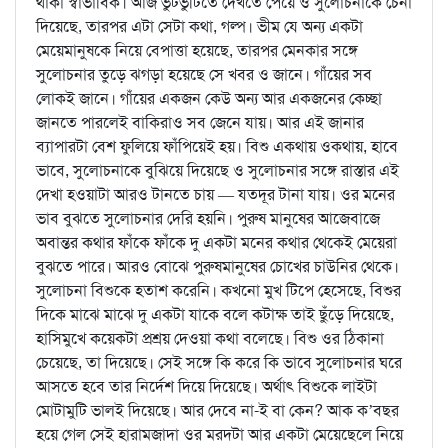
থাকা স্বাভাবিক। আজ ভুটভুটিতে দেখতে পেয়ে ও সুলোচনাকে চেনা
দিয়েছে, তারপর এটা সেটা কথা, গল্প। ভীম যে অন্য একটা
মেয়েমানুষকে নিয়ে বেপাত্তা হয়েছে, তারপর মেনকার সঙ্গে
সুলোচনার তুড়ে ঝগড়া হয়েছে সে খবর ও জানে। গাঁয়ের সব
লোকই জানে। গাঁয়ের একজন কেউ অন্য আর একজনের কেচ্ছা
জানতে পারলেই বাকিরাও সব জেনে যায়। আর এই জানার
ব্যাপারটা বেশ ফুলিয়ে ফাঁপিয়েই হয়। বিশু একথায় ওকথায়, হাবে
ভাবে, সুলোচনাকে বুঝিয়ে দিয়েছে ও সুলোচনার সঙ্গে রাস্তার এই
দেখা হওয়াটা আরও টানতে চায় — যতদূর টানা যায়। ওর মনের
ভাব বুঝতে সুলোচনার দেরি হয়নি। পুরুষ মানুষের আজেবাজে
অবান্তর কথার ফাঁকে ফাঁকে দু একটা মনের কথার থেকেই মেয়েরা
বুঝতে পারে। আরও বোঝে পুরুষমানুষের চোখের চাউনির থেকে।
সুলোচনা বিশুকে হতাশ করেনি। কখনো মুখ টিপে হেসেছে, বিশুর
দিকে মাঝে মাঝে দু একটা যাকে বলে কটাক্ষ তাই ছুঁড়ে দিয়েছে,
হাসিমুখে কয়েকটা প্রশ্রয় দেওয়া কথা বলেছে। বিশু ওর ঠিকানা
চেয়েছে, তা দিয়েছে। সেই সঙ্গে কি করে কি ভাবে সুলোচনার ঘরে
আসতে হবে তার নির্দেশ দিয়ে দিয়েছে। অর্থাৎ বিশুকে লাইটা
মোটামুটি ভালই দিয়েছে। আর দেবে না-ই বা কেন? আক ক’বছর
হয়ে গেল সেই হারামজাদা ওর মরদটা আর একটা মেয়েছেলে নিয়ে