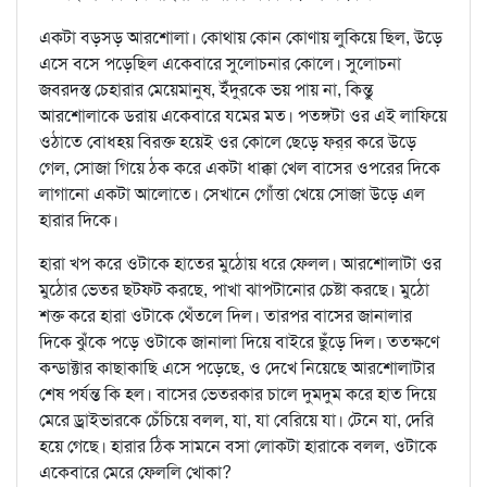
একটা বড়সড় আরশোলা। কোথায় কোন কোণায় লুকিয়ে ছিল, উড়ে
এসে বসে পড়েছিল একেবারে সুলোচনার কোলে। সুলোচনা
জবরদস্ত চেহারার মেয়েমানুষ, ইঁদুরকে ভয় পায় না, কিন্তু
আরশোলাকে ডরায় একেবারে যমের মত। পতঙ্গটা ওর এই লাফিয়ে
ওঠাতে বোধহয় বিরক্ত হয়েই ওর কোলে ছেড়ে ফর্‌র করে উড়ে
গেল, সোজা গিয়ে ঠক করে একটা ধাক্কা খেল বাসের ওপরের দিকে
লাগানো একটা আলোতে। সেখানে গোঁত্তা খেয়ে সোজা উড়ে এল
হারার দিকে।
হারা খপ করে ওটাকে হাতের মুঠোয় ধরে ফেলল। আরশোলাটা ওর
মুঠোর ভেতর ছটফট করছে, পাখা ঝাপটানোর চেষ্টা করছে। মুঠো
শক্ত করে হারা ওটাকে থেঁতলে দিল। তারপর বাসের জানালার
দিকে ঝুঁকে পড়ে ওটাকে জানালা দিয়ে বাইরে ছুঁড়ে দিল। ততক্ষণে
কন্ডাক্টার কাছাকাছি এসে পড়েছে, ও দেখে নিয়েছে আরশোলাটার
শেষ পর্যন্ত কি হল। বাসের ভেতরকার চালে দুমদুম করে হাত দিয়ে
মেরে ড্রাইভারকে চেঁচিয়ে বলল, যা, যা বেরিয়ে যা। টেনে যা, দেরি
হয়ে গেছে। হারার ঠিক সামনে বসা লোকটা হারাকে বলল, ওটাকে
একেবারে মেরে ফেললি খোকা?