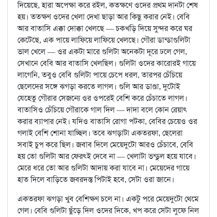
দিয়েছে, হারা অপেক্ষা করে রইল, কতক্ষণে ওদের প্রথম দানটা শেষ
হয়। ততক্ষণ ওদের খেলা দেখা ছাড়া আর কিছু করার নেই। বেবি
আর বাতাসি এক্কা দোক্কা খেলছে — চকখড়ি দিয়ে সুন্দর করে ঘর
কেটেছে, এক পায়ে লাফিয়ে লাফিয়ে খেলছে। গৌরা ডান্ডাগুলিটা
ভাল খেলে — ওর একটা মারে গুলিটা অনেকটা দূরে ঢলে গেল,
সেখানে বেবি আর বাতাসি খেলছিল। গুলিটা ওদের কারোরই গায়ে
লাগেনি, তবুও বেবি গুলিটা পায়ে চেপে ধরল, তারপর চেঁচিয়ে
ছেলেদের সঙ্গে ঝগড়া করতে লাগল। গুলি আর ডাণ্ডা, দুটোই
যেহেতু গৌরার সেজন্যে ওর ওপরেই বেশি করে চেঁচাতে লাগল।
বাতাসিও চেঁচিয়ে গৌরাকে গাল দিল — দাদা বলে কোন রেয়াৎ
করার ব্যাপার নেই। যদিও বাতাসি রোগা পটকা, বেবির চেয়েও ওর
গলাই বেশি শোনা যাচ্ছিল। তবে ঝগড়াটা একতরফা, ছেলেরা
সবাই চুপ করে ছিল। জবাব দিলে মেয়েদুটো আরও চেঁচাবে, বেবি
হয় তো গুলিটা আর ফেরৎই দেবে না — খেলাটা ভন্ডুল হয়ে যাবে।
মেরে ধরে তো আর গুলিটা আদায় করা যাবে না। মেয়েদের গায়ে
হাত দিলে বাড়িতে জবরদস্ত পিটাই হবে, সেটা ওরা জানে।
একতরফা ঝগড়া খুব বেশিক্ষণ চলে না। একটু পরে মেয়েদুটো থেমে
গেল। বেবি গুলিটা ছুঁড়ে দিল ওদের দিকে, খপ করে সেটা লুফে নিল