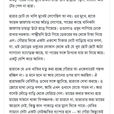
টের পেল না হারা।
হারার চোট যে খালি মুখেই লেগেছিল তা নয়। ওর মুখে, হাতে
কয়েক জায়গায় নখের আঁচড় লেগেছে, পায়ের কাছে খানিকটা
জায়গায় চামড়া উঠে ছড়ে গিয়েছে। ওগুলোও ওষুধ লাগিয়ে ঢেকে
রাখার দরকার। লক্ষ্মীমণি উঠে গিয়ে ভেতরের ঘর থেকে টাকা নিয়ে
এল। গৌরার দিকে একটা একশো টাকার নোট বাড়িয়ে ধরে বলল,
যা, ওই মোড়ের ওষুধের দোকান থেকে ওই যে খুব ছোট ছোট আঠা
লাগানো ব্যান্ডেজ আছে, যা গায়ের সঙ্গে চিপকে যায় তা নিয়ে আয়।
একটু বেশি করে আনিস।
হারাকে যে এত খাতির যত্ন করা হচ্ছে গৌরার তা একেবারেই পছন্দ
হচ্ছিল না। ও মনে মনে মা আর বোনের ওপর রাগ করছিল। ঐ
হারামজাদি বেবিটাও ওদের সঙ্গে জুটেছে, হারাকে সেবা করছে। ও
জোরে মাথা নেড়ে বলল, আমি এখন ওখানে যেতে পারব না। আর
বলেই দৌড়ে বাড়ি থেকে বেরিয়ে গেল। মায়ের কথার অবাধ্য হয়ে
মায়ের সামনে থাকা বিপজ্জনক। মা মারবে না, মারধোর করা মায়ের
অভ্যেস নেই, কিন্তু কান পাকড়ে ধরে মুলে দিতে পারে। বেবির
সামনে সেটা একটা বেইজ্জতির ব্যাপার হবে — তা গৌরা কিছুতেই