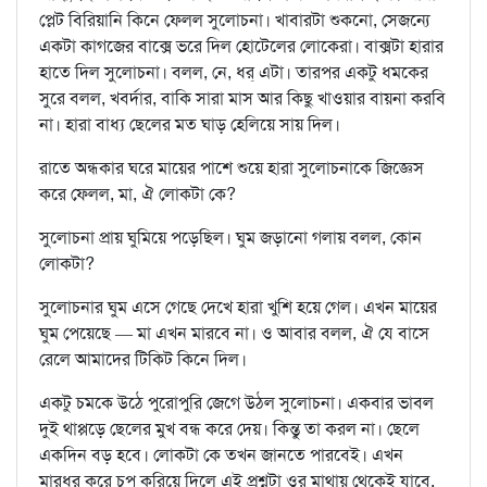
প্লেট বিরিয়ানি কিনে ফেলল সুলোচনা। খাবারটা শুকনো, সেজন্যে
একটা কাগজের বাক্সে ভরে দিল হোটেলের লোকেরা। বাক্সটা হারার
হাতে দিল সুলোচনা। বলল, নে, ধর্‌ এটা। তারপর একটু ধমকের
সুরে বলল, খবর্দার, বাকি সারা মাস আর কিছু খাওয়ার বায়না করবি
না। হারা বাধ্য ছেলের মত ঘাড় হেলিয়ে সায় দিল।
রাতে অন্ধকার ঘরে মায়ের পাশে শুয়ে হারা সুলোচনাকে জিজ্ঞেস
করে ফেলল, মা, ঐ লোকটা কে?
সুলোচনা প্রায় ঘুমিয়ে পড়েছিল। ঘুম জড়ানো গলায় বলল, কোন
লোকটা?
সুলোচনার ঘুম এসে গেছে দেখে হারা খুশি হয়ে গেল। এখন মায়ের
ঘুম পেয়েছে — মা এখন মারবে না। ও আবার বলল, ঐ যে বাসে
রেলে আমাদের টিকিট কিনে দিল।
একটু চমকে উঠে পুরোপুরি জেগে উঠল সুলোচনা। একবার ভাবল
দুই থাপ্পড়ে ছেলের মুখ বন্ধ করে দেয়। কিন্তু তা করল না। ছেলে
একদিন বড় হবে। লোকটা কে তখন জানতে পারবেই। এখন
মারধর করে চুপ করিয়ে দিলে এই প্রশ্নটা ওর মাথায় থেকেই যাবে,