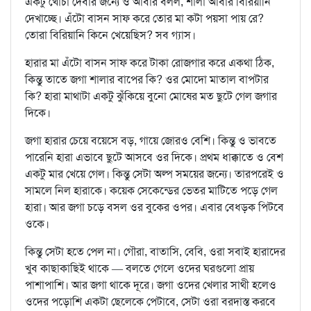
একটু খোঁচা দেবার জন্যে ও আবার বলল, শালা আবার বিরিয়ানি
দেখাচ্ছে। এঁটো বাসন সাফ করে তোর মা কটা পয়সা পায় রে?
তোরা বিরিয়ানি কিনে খেয়েছিস? সব গ্যাস।
হারার মা এঁটো বাসন সাফ করে টাকা রোজগার করে একথা ঠিক,
কিন্তু তাতে জগা শালার বাপের কি? ওর মোদো মাতাল বাপটার
কি? হারা মাথাটা একটু ঝুঁকিয়ে বুনো মোষের মত ছুটে গেল জগার
দিকে।
জগা হারার চেয়ে বয়েসে বড়, গায়ে জোরও বেশি। কিন্তু ও ভাবতে
পারেনি হারা এভাবে ছুটে আসবে ওর দিকে। প্রথম ধাক্কাতে ও বেশ
একটু মার খেয়ে গেল। কিন্তু সেটা অল্প সময়ের জন্যে। তারপরেই ও
সামলে নিল হারাকে। কয়েক সেকেন্ডের ভেতর মাটিতে পড়ে গেল
হারা। আর জগা চড়ে বসল ওর বুকের ওপর। এবার বেধড়ক পিটবে
ওকে।
কিন্তু সেটা হতে পেল না। গৌরা, বাতাসি, বেবি, ওরা সবাই হারাদের
খুব কাছাকাছিই থাকে — বলতে গেলে ওদের ঘরগুলো প্রায়
পাশাপাশি। আর জগা থাকে দূরে। জগা ওদের খেলার সাথী হলেও
ওদের পড়োশি একটা ছেলেকে পেটাবে, সেটা ওরা বরদাস্ত করবে