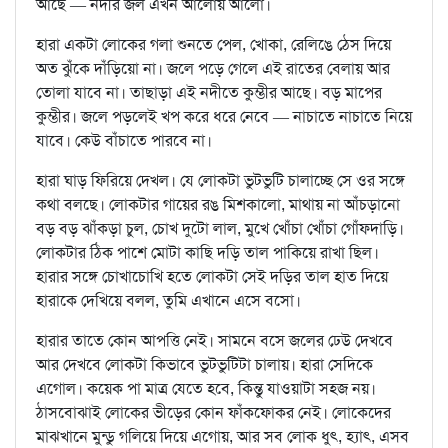
আছে — নদীর জল এখন আলোয় আলো।
হারা একটা লোকের গলা শুনতে পেল, খোকা, রেলিঙে ঠেস দিয়ে
অত ঝুঁকে দাঁড়িয়ো না। জলে পড়ে গেলে এই রাতের বেলায় আর
তোলা যাবে না। তাছাড়া এই নদীতে কুম্ভীর আছে। বড় মাপের
কুম্ভীর। জলে পড়লেই খপ করে ধরে নেবে — নাচাতে নাচাতে নিয়ে
যাবে। কেউ বাঁচাতে পারবে না।
হারা ঘাড় ফিরিয়ে দেখল। যে লোকটা ভুটভুটি চালাচ্ছে সে ওর সঙ্গে
কথা বলছে। লোকটার গায়ের রঙ মিশকালো, মাথায় না আঁচড়ানো
বড় বড় ঝাঁকড়া চুল, চোখ দুটো লাল, মুখে খোঁচা খোঁচা গোঁফদাড়ি।
লোকটার ঠিক পাশে মোটা কাছি দড়ি তাল পাকিয়ে রাখা ছিল।
হারার সঙ্গে চোখাচোখি হতে লোকটা সেই দড়ির তাল হাত দিয়ে
হারাকে দেখিয়ে বলল, তুমি এখানে এসে বসো।
হারার তাতে কোন আপত্তি নেই। সামনে বসে জলের ঢেউ দেখবে
আর দেখবে লোকটা কিভাবে ভুটভুটিটা চালায়। হারা সেদিকে
এগোল। কয়েক পা মাত্র যেতে হবে, কিন্তু যাওয়াটা সহজ নয়।
ঠাসবোঝাই লোকের ভীড়ের কোন ফাঁকফোকর নেই। লোকেদের
মাঝখানে মুন্ডু গলিয়ে দিয়ে এগোয়, আর সব লোক ধুৎ, হ্যাৎ, এসব