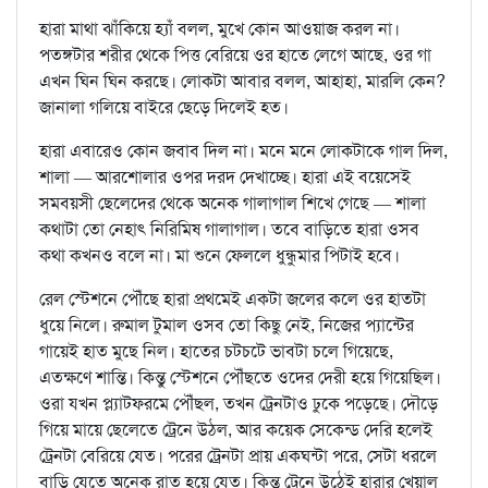
হারা মাথা ঝাঁকিয়ে হ্যাঁ বলল, মুখে কোন আওয়াজ করল না।
পতঙ্গটার শরীর থেকে পিত্ত বেরিয়ে ওর হাতে লেগে আছে, ওর গা
এখন ঘিন ঘিন করছে। লোকটা আবার বলল, আহাহা, মারলি কেন?
জানালা গলিয়ে বাইরে ছেড়ে দিলেই হত।
হারা এবারেও কোন জবাব দিল না। মনে মনে লোকটাকে গাল দিল,
শালা — আরশোলার ওপর দরদ দেখাচ্ছে। হারা এই বয়েসেই
সমবয়সী ছেলেদের থেকে অনেক গালাগাল শিখে গেছে — শালা
কথাটা তো নেহাৎ নিরিমিষ গালাগাল। তবে বাড়িতে হারা ওসব
কথা কখনও বলে না। মা শুনে ফেললে ধুন্ধুমার পিটাই হবে।
রেল স্টেশনে পৌঁছে হারা প্রথমেই একটা জলের কলে ওর হাতটা
ধুয়ে নিলে। রুমাল টুমাল ওসব তো কিছু নেই, নিজের প্যান্টের
গায়েই হাত মুছে নিল। হাতের চটচটে ভাবটা চলে গিয়েছে,
এতক্ষণে শান্তি। কিন্তু স্টেশনে পৌঁছতে ওদের দেরী হয়ে গিয়েছিল।
ওরা যখন প্ল্যাটফরমে পৌঁছল, তখন ট্রেনটাও ঢুকে পড়েছে। দৌড়ে
গিয়ে মায়ে ছেলেতে ট্রেনে উঠল, আর কয়েক সেকেন্ড দেরি হলেই
ট্রেনটা বেরিয়ে যেত। পরের ট্রেনটা প্রায় একঘন্টা পরে, সেটা ধরলে
বাড়ি যেতে অনেক রাত হয়ে যেত। কিন্তু ট্রেনে উঠেই হারার খেয়াল