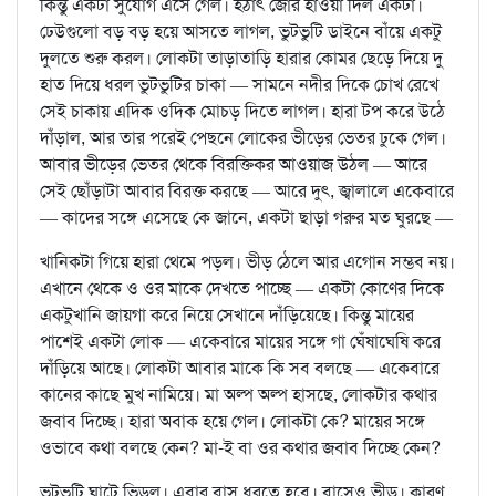
কিন্তু একটা সুযোগ এসে গেল। হঠাৎ জোর হাওয়া দিল একটা।
ঢেউগুলো বড় বড় হয়ে আসতে লাগল, ভুটভুটি ডাইনে বাঁয়ে একটু
দুলতে শুরু করল। লোকটা তাড়াতাড়ি হারার কোমর ছেড়ে দিয়ে দু
হাত দিয়ে ধরল ভুটভুটির চাকা — সামনে নদীর দিকে চোখ রেখে
সেই চাকায় এদিক ওদিক মোচড় দিতে লাগল। হারা টপ করে উঠে
দাঁড়াল, আর তার পরেই পেছনে লোকের ভীড়ের ভেতর ঢুকে গেল।
আবার ভীড়ের ভেতর থেকে বিরক্তিকর আওয়াজ উঠল — আরে
সেই ছোঁড়াটা আবার বিরক্ত করছে — আরে দুৎ, জ্বালালে একেবারে
— কাদের সঙ্গে এসেছে কে জানে, একটা ছাড়া গরুর মত ঘুরছে —
খানিকটা গিয়ে হারা থেমে পড়ল। ভীড় ঠেলে আর এগোন সম্ভব নয়।
এখানে থেকে ও ওর মাকে দেখতে পাচ্ছে — একটা কোণের দিকে
একটুখানি জায়গা করে নিয়ে সেখানে দাঁড়িয়েছে। কিন্তু মায়ের
পাশেই একটা লোক — একেবারে মায়ের সঙ্গে গা ঘেঁষাঘেষি করে
দাঁড়িয়ে আছে। লোকটা আবার মাকে কি সব বলছে — একেবারে
কানের কাছে মুখ নামিয়ে। মা অল্প অল্প হাসছে, লোকটার কথার
জবাব দিচ্ছে। হারা অবাক হয়ে গেল। লোকটা কে? মায়ের সঙ্গে
ওভাবে কথা বলছে কেন? মা-ই বা ওর কথার জবাব দিচ্ছে কেন?
ভুটভুটি ঘাটে ভিড়ল। এবার বাস ধরতে হবে। বাসেও ভীড়। কারণ