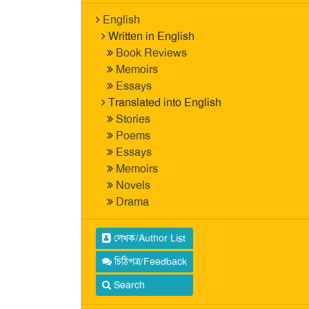
English
Written in English
Book Reviews
Memoirs
Essays
Translated into English
Stories
Poems
Essays
Memoirs
Novels
Drama
লেখক/Author List
চিঠিপত্র/Feedback
Search