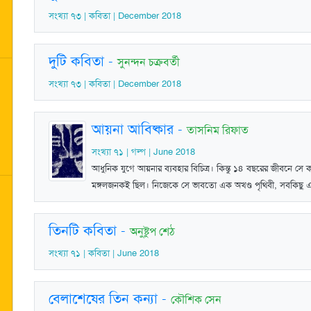
সংখ্যা ৭৩ | কবিতা | December 2018
দুটি কবিতা
-
সুনন্দন চক্রবর্তী
সংখ্যা ৭৩ | কবিতা | December 2018
আয়না আবিষ্কার
-
তাসনিম রিফাত
সংখ্যা ৭১ | গল্প | June 2018
আধুনিক যুগে আয়নার ব্যবহার বিচিত্র। কিন্তু ১৪ বছরের জীবনে স
মঙ্গলজনকই ছিল। নিজেকে সে ভাবতো এক অখণ্ড পৃথিবী, সবকিছু এক
তিনটি কবিতা
-
অনুষ্টুপ শেঠ
সংখ্যা ৭১ | কবিতা | June 2018
বেলাশেষের তিন কন্যা
-
কৌশিক সেন