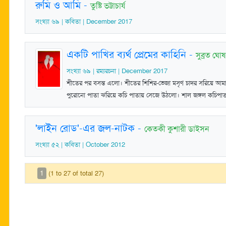
রুমি ও আমি
-
তুষ্টি ভট্টাচার্য
সংখ্যা ৬৯ | কবিতা | December 2017
একটি পাখির ব্যর্থ প্রেমের কাহিনি
-
সুব্রত ঘোষ
সংখ্যা ৬৯ | রম্যরচনা | December 2017
শীতের পর বসন্ত এলো। শীতের শিশির-ভেজা মসৃণ চাদর সরিয়ে আমাদ
পুরোনো পাতা ঝরিয়ে কচি পাতায় সেজে উঠলো। শাল জঙ্গল কচিপাত
'লাইন রোড'-এর জল-নাটক
-
কেতকী কুশারী ডাইসন
সংখ্যা ৫২ | কবিতা | October 2012
1
(1 to 27 of total 27)