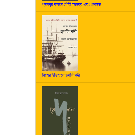
পুত্রবধূর কলমে গৌরী আইয়ুব এবং প্রসঙ্গত
বিশ্বের ইতিহাসে হুগলি নদী