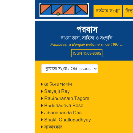
বর্তমান সংখ্যা
বিভ
পরবাস
বাংলা ভাষা, সাহিত্য ও সংস্কৃতি
Parabaas, a Bengali webzine since 1997 ...
ISSN 1563-8685
ছোটদের পরবাস
Satyajit Ray
Rabindranath Tagore
Buddhadeva Bose
Jibanananda Das
Shakti Chattopadhyay
সাক্ষাৎকার