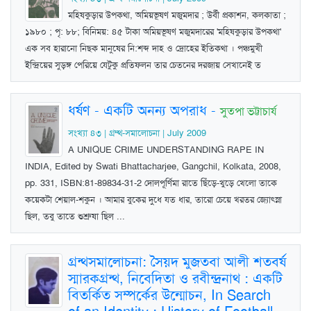
মহিষকুড়ার উপকথা, অমিয়ভূষণ মজুমদার ; উর্বী প্রকাশন, কলকাতা ;
১৯৮০ ; পৃ: ৮৮; বিনিময়: ৪৫ টাকা অমিয়ভূষণ মজুমদারের 'মহিষকুড়ার উপকথা'
এক সব হারানো নিছক মানুষের নি:শব্দ দাহ ও দ্রোহের ইতিকথা । পঞ্চমুখী
ইন্দ্রিয়ের সুড়ঙ্গ পেরিয়ে যেটুকু প্রতিফলন তার চেতনের দরজায় সেখানেই ত
ধর্ষণ - একটি অনন্য অপরাধ
-
সুতপা ভট্টাচার্য
সংখ্যা ৪৩ | গ্রম্থ-সমালোচনা | July 2009
A UNIQUE CRIME UNDERSTANDING RAPE IN
INDIA, Edited by Swati Bhattacharjee, Gangchil, Kolkata, 2008,
pp. 331, ISBN:81-89834-31-2 দোলপূর্ণিমা রাতে ছিঁড়ে-খুড়ে খেলো তাকে
কয়েকটা শেয়াল-শকুন । আমার বুকের দুধে যত ধার, তারো চেয়ে খরতর জ্যোত্স্না
ছিল, তবু তাতে শুশ্রুষা ছিল ...
গ্রন্থসমালোচনা: সৈয়দ মুজতবা আলী শতবর্ষ
স্মারকগ্রন্থ, নিবেদিতা ও রবীন্দ্রনাথ : একটি
বিতর্কিত সম্পর্কের উন্মোচন, In Search