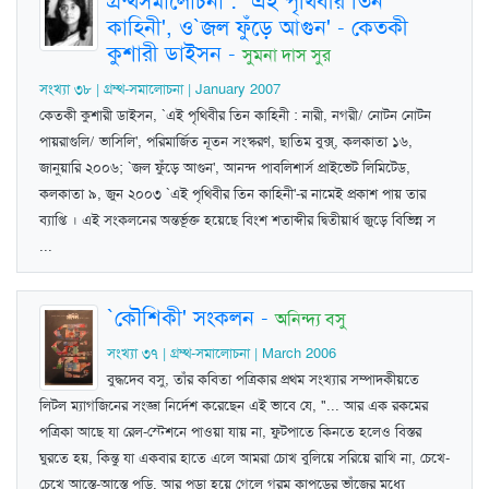
গ্রন্থসমালোচনা : `এই পৃথিবীর তিন
কাহিনী', ও`জল ফুঁড়ে আগুন' - কেতকী
কুশারী ডাইসন
-
সুমনা দাস সুর
সংখ্যা ৩৮ | গ্রম্থ-সমালোচনা | January 2007
কেতকী কুশারী ডাইসন, `এই পৃথিবীর তিন কাহিনী : নারী, নগরী/ নোটন নোটন
পায়রাগুলি/ ভাসিলি', পরিমার্জিত নূতন সংস্করণ, ছাতিম বুক্স্‌, কলকাতা ১৬,
জানুয়ারি ২০০৬; `জল ফুঁড়ে আগুন', আনন্দ পাবলিশার্স প্রাইভেট লিমিটেড,
কলকাতা ৯, জুন ২০০৩ `এই পৃথিবীর তিন কাহিনী'-র নামেই প্রকাশ পায় তার
ব্যাপ্তি । এই সংকলনের অন্তর্ভূক্ত হয়েছে বিংশ শতাব্দীর দ্বিতীয়ার্ধ জুড়ে বিভিন্ন স
...
`কৌশিকী' সংকলন
-
অনিন্দ্য বসু
সংখ্যা ৩৭ | গ্রম্থ-সমালোচনা | March 2006
বুদ্ধদেব বসু, তাঁর কবিতা পত্রিকার প্রথম সংখ্যার সম্পাদকীয়তে
লিটল ম্যাগজিনের সংজ্ঞা নির্দেশ করেছেন এই ভাবে যে, "... আর এক রকমের
পত্রিকা আছে যা রেল-স্টেশনে পাওয়া যায় না, ফুটপাতে কিনতে হলেও বিস্তর
ঘুরতে হয়, কিন্তু যা একবার হাতে এলে আমরা চোখ বুলিয়ে সরিয়ে রাখি না, চেখে-
চেখে আস্তে-আস্তে পড়ি, আর পড়া হয়ে গেলে গরম কাপড়ের ভাঁজের মধ্যে