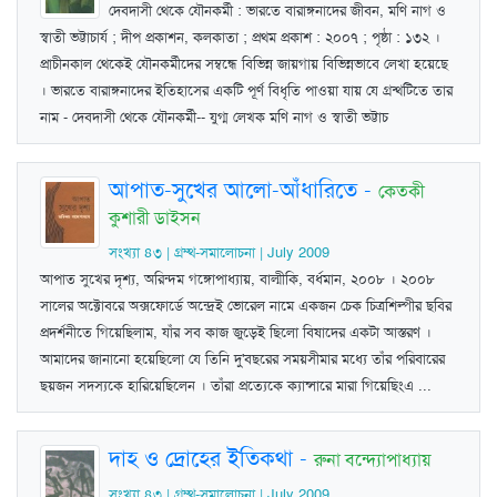
দেবদাসী থেকে যৌনকর্মী : ভারতে বারাঙ্গনাদের জীবন, মণি নাগ ও
স্বাতী ভট্টাচার্য ; দীপ প্রকাশন, কলকাতা ; প্রথম প্রকাশ : ২০০৭ ; পৃষ্ঠা : ১৩২ ।
প্রাচীনকাল থেকেই যৌনকর্মীদের সম্বন্ধে বিভিন্ন জায়গায় বিভিন্নভাবে লেখা হয়েছে
। ভারতে বারাঙ্গনাদের ইতিহাসের একটি পূর্ণ বিধৃতি পাওয়া যায় যে গ্রন্থটিতে তার
নাম - দেবদাসী থেকে যৌনকর্মী-- যুগ্ম লেখক মণি নাগ ও স্বাতী ভট্টাচ
আপাত-সুখের আলো-আঁধারিতে
-
কেতকী
কুশারী ডাইসন
সংখ্যা ৪৩ | গ্রম্থ-সমালোচনা | July 2009
আপাত সুখের দৃশ্য, অরিন্দম গঙ্গোপাধ্যায়, বাল্মীকি, বর্ধমান, ২০০৮ । ২০০৮
সালের অক্টোবরে অক্সফোর্ডে অন্দ্রেই ভোরেল নামে একজন চেক চিত্রশিল্পীর ছবির
প্রদর্শনীতে গিয়েছিলাম, যাঁর সব কাজ জুড়েই ছিলো বিষাদের একটা আস্তরণ ।
আমাদের জানানো হয়েছিলো যে তিনি দু'বছরের সময়সীমার মধ্যে তাঁর পরিবারের
ছয়জন সদস্যকে হারিয়েছিলেন । তাঁরা প্রত্যেকে ক্যান্সারে মারা গিয়েছিংএ ...
দাহ ও দ্রোহের ইতিকথা
-
রুনা বন্দ্যোপাধ্যায়
সংখ্যা ৪৩ | গ্রম্থ-সমালোচনা | July 2009