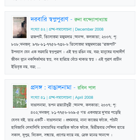
দরবারি স্বপ্নপুরাণ
-
রুনা বন্দ্যোপাধ্যায়
সংখ্যা ৪২ | গ্রম্থ-সমালোচনা | December 2008
রাজপাট, তিলোত্তমা মজুমদার ;আনন্দ, কলকাতা; ২০০৭; পৃ:
৮০৮;ঝনজব্‌: ৯৭৮-৮১-৭৭৫৬-৭৩৬-৬ তিলোত্তমা মজুমদারের "রাজপাট"
উপন্যাস যেন এক দরবারি স্বপ্নপুরাণ । এই স্বপ্ন রঙিন নয়, বরং মানুষের ব্যথাদীর্ণ
জীবন বুনে নকশিকাঁথার স্বপ্ন, সব হারিয়ে বেঁচে থাকার স্বপ্ন । এই পুরাণ প্রাচীন
ইতিবৃত্ত নয়, বরং ...
প্রসঙ্গ : বাঙালনামা
-
রবিন পাল
সংখ্যা ৪১ | গ্রম্থ-সমালোচনা | April 2008
বাঙালনামা, তপন রায়চৌধুরী ;আনন্দ, কলকাতা; ২০০৭; পৃ:
৪০২;ঝনজব্‌: ৮১-৭৭৫৬-৬৬৯-৫ গত একবছরে দু'বার পড়েছি
যেসব বই, তার একটি - বাঙালনামা । প্রথমবার, নানা কাজের ফাঁকে, পাঁচটা
হাবিজাবি লেখালিখি চাখাচাখির সাপ্তাহিক ফাঁকে ফাঁকে, দ্বিতীয়বার পেন্সিল হাতে
সকাল, দুপুর, বিকেল, সন্ধ্যায়, প্রাণের দায়ে নয়, স্রেফ মনের আনন্দে ।