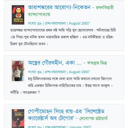
তারাশঙ্করের আরোগ্য-নিকেতন
-
রণনবিহারী
বন্দ্যোপাধ্যায়
সংখ্যা ৩৯ | গ্রম্থ-সমালোচনা | August 2007
তারাশঙ্কর বন্দ্যোপাধ্যাযের প্রথম বই আমি পড়ি খুব ছেলেবেলায - শনিবারের চিঠি
-তে পিতা-পুত্র নাটক তখন ধারাবাহিক প্রকাশ হচ্ছিল । ওর নাটকীয়তা ও চরিত্র-
চিত্রণ খুব টেনেছিলো তখন ।
অস্ত্রের গৌরবহীন, একা ...
-
ঋতব্রত মিত্র
সংখ্যা ৩৯ | গ্রম্থ-সমালোচনা | August 2007
হবু-চিকিত্সকদের সঙ্গে দেখা হলে আমি কখনো-সখনো জিগ্যেস
করি একজন চিকিত্সক-সাহিত্যিকের নাম । উত্তর আসে বনফুল ।
ঝটিতি । আরেকজন ?
গোপীমোহন সিংহ রায়-এর `সিলেক্টেড
ক্যারেক্টার্স অব টেগোর'
-
দেবোপম ভট্টাচার্য
সংখ্যা ৩৮ | গ্রম্থ-সমালোচনা | January 2007