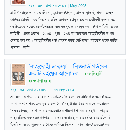
সংখ্যা ৩৫ | গ্রম্থ-সমালোচনা | May 2005
গ্রামীণ ব্যাংক ও আমার জীবন ; মুহাম্মদ ইউনূস ; মাওলা ব্রাদার্স, ঢাকা ; প্রচ্ছদ :
কাইয়ুম চৌধুরী ; ফরাসিভাষায় রচিত মুহাম্মদ ইউনূস-এর আত্মজীবনী ফ্‌ংশয লত্র
ংঔধত্ররুং নছত্রয ছৈণ্ণটশংঞং -এর বঙ্গানুবাদ । অনুবাদক : ইলা লাহিড়ী, জয়ন্ত
লাহিড়ী ; প্রথম প্রকাশ : ২০০৪ ; পৃষ্ঠা : ২৯৪ বাংলাভাষায় আত্মজীবনীর সংখ্যা
নেহাত কম নয় । আত্মজীবনীর শর্ত মেনেই হয়ত বেশিরভাগ বইতেই থাকে ব্যক্তি
প্রাধান্য, `আমি
`রাজদ্রোহী ভ্রাতৃদ্বয়' - লিওনার্ড গর্ডনের
একটি বইয়ের আলোচনা
-
রণনবিহারী
বন্দ্যোপাধ্যায়
সংখ্যা ৩২ | গ্রম্থ-সমালোচনা | January 2004
শ্রী লিওনার্ড গর্ডন-এর `ব্রাদার্স এগেনসট দি রাজ - এ বাইওগ্রফি অফ ইণ্ডিয়ন
ন্যাশনলিস্টস শরৎ এণ্ড সুভাষ চন্দ্র বোস' বইখানার খবর আমাকে দিয়েছিলেন
সিলভর স্প্রিং-নিবাসী আমার অগ্রজপ্রতিম শ্রীজগদীশ শর্মা । বইখানা পাড়ার
লাইব্রেরিতে স্বভাবতই পেলাম না । তবে ওনারাই আবার খোঁজ করে রাটগার্স
বিশ্ববিদ্যালয়ের পুস্তকাগার থেকে আনিয়ে দিলেন । পাতা উল্টে প্রথমেই লক্ষ