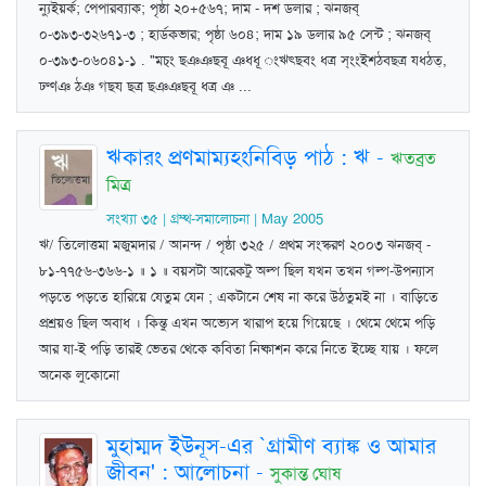
ন্যুইয়র্ক; পেপারব্যাক; পৃষ্ঠা ২০+৫৬৭; দাম - দশ ডলার ; ঝনজব্‌
০-৩৯৩-৩২৬৭১-৩ ; হার্ডকভার; পৃষ্ঠা ৬০৪; দাম ১৯ ডলার ৯৫ সেন্ট ; ঝনজব্‌
০-৩৯৩-০৬০৪১-১ . "মচ্‌ং ছঞঞছবূ ঞধধূ ংঋত্ছবং ধত্র স্‌ংংইশঠবছত্র যধঠত্‌,
ঢণ্ণঞ ঠঞ গছয ছত্র ছঞঞছবূ ধত্র ঞ ...
ঋকারং প্রণমাম্যহংনিবিড় পাঠ : ঋ
-
ঋতব্রত
মিত্র
সংখ্যা ৩৫ | গ্রম্থ-সমালোচনা | May 2005
ঋ/ তিলোত্তমা মজুমদার / আনন্দ / পৃষ্ঠা ৩২৫ / প্রথম সংস্করণ ২০০৩ ঝনজব্‌ -
৮১-৭৭৫৬-৩৬৬-১ ॥ ১ ॥ বয়সটা আরেকটু অল্প ছিল যখন তখন গল্প-উপন্যাস
পড়তে পড়তে হারিয়ে যেতুম যেন ; একটানে শেষ না করে উঠতুমই না । বাড়িতে
প্রশ্রয়ও ছিল অবাধ । কিন্তু এখন অভ্যেস খারাপ হয়ে গিয়েছে । থেমে থেমে পড়ি
আর যা-ই পড়ি তারই ভেতর থেকে কবিতা নিষ্কাশন করে নিতে ইচ্ছে যায় । ফলে
অনেক লুকোনো
মুহাম্মদ ইউনূস-এর `গ্রামীণ ব্যাঙ্ক ও আমার
জীবন' : আলোচনা
-
সুকান্ত ঘোষ