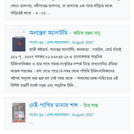
শোনে তালগাছ, নদীপারের তালগাছ, যে তালগাছ এক পায়ে দাঁড়িয়ে থাকে,
দাঁড়িয়েই থাকে । এ ংএ ...
অনন্তের অ্যানাটমি
-
অমিত রঞ্জন বসু
সংখ্যা ৩৯ | গ্রম্থ-সমালোচনা | August 2007
স্বাতী ভট্টাচার্য, অনন্তের অ্যানাটমি, কলকাতা : গাঙচিল, বোর্ড বাঁধাই,
১৫১ পৃ., ২০০৭ ঝনজব্‌ ৮১-৮৯৮৩৪-১৮-৫ বাংলাভাষায় আধুনিক
চিকিত্সাবিজ্ঞান ও তার সাথে সমাজ-সংস্কৃতির সম্পর্ক নিয়ে লেখালেখির ঐতিহ্য
কয়েক শতকের । বলা যেতে পারে যে-সময় থেকে পশ্চিমি চিকিত্সাবিজ্ঞানের
বইপত্র অনুবাদ করা শুরু হল সেই সময় থেকে । আমাদের প্রবন্ধ-সাহিত্যের এই
বিশিষ্ট ধারাটি যথেষ্ট সমৃদ্ধ এবং আধুনিক চিকি ...
নেই-পাখির ডানার শব্দ
-
চিত্ত সাহু
সংখ্যা ৩৯ | গ্রম্থ-সমালোচনা | August 2007
...