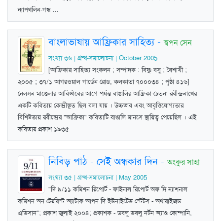
ন্যাপথলিন-গন্ধ ...
বাংলাভাষায় আফ্রিকার সাহিত্য
-
স্বপন সেন
সংখ্যা ৩৬ | গ্রম্থ-সমালোচনা | October 2005
[আফ্রিকার সাহিত্য সংকলন ; সম্পাদক : বিষ্ণু বসু ; বৈশাখী ;
২০০৫ ; ৩৭/১ আগরওয়াল গার্ডেন রোড, কলকাতা ৭০০০৩৪ ; পৃষ্ঠা ৪১৬]
নেলসন মাণ্ডেলার আবির্ভাবের আগে পর্যন্ত বাঙালির আফ্রিকা-চেতনা রবীন্দ্রনাথের
একটি কবিতায় কেন্দ্রীভূত ছিল বলা যায় । উচ্চভাব এবং আবৃত্তিযোগ্যতার
বিশিষ্টতায় রবীন্দ্রের "আফ্রিকা" কবিতাটি বাঙালি মানসে স্থায়িত্ব পেয়েছিল । এই
কবিতার প্রকাশ ১৯৩৫
নিবিড় পাঠ - সেই অন্ধকার দিন
-
অংকুর সাহা
সংখ্যা ৩৫ | গ্রম্থ-সমালোচনা | May 2005
"দি ৯/১১ কমিশন রিপোর্ট - ফাইনাল রিপোর্ট অফ দি ন্যাশনাল
কমিশন অন টেররিস্ট অ্যাটাক আপন দি ইউনাইটেড স্টেটস - অথারাইজড
এডিসান"; প্রকাশ জুলাই ২০০৪; প্রকাশক - ডবলু ডবলু নর্টন অ্যাণ্ড কোম্পানি,