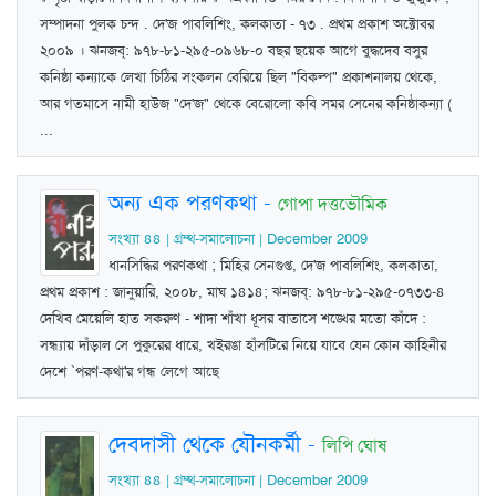
সম্পাদনা পুলক চন্দ . দে'জ পাবলিশিং, কলকাতা - ৭৩ . প্রথম প্রকাশ অক্টোবর
২০০৯ । ঝনজব্‌: ৯৭৮-৮১-২৯৫-০৯৬৮-০ বছর ছয়েক আগে বুদ্ধদেব বসুর
কনিষ্ঠা কন্যাকে লেখা চিঠির সংকলন বেরিয়ে ছিল "বিকল্প" প্রকাশনালয় থেকে,
আর গতমাসে নামী হাউজ "দে'জ" থেকে বেরোলো কবি সমর সেনের কনিষ্ঠাকন্যা (
...
অন্য এক পরণকথা
-
গোপা দত্তভৌমিক
সংখ্যা ৪৪ | গ্রম্থ-সমালোচনা | December 2009
ধানসিদ্ধির পরণকথা ; মিহির সেনগুপ্ত, দে'জ পাবলিশিং, কলকাতা,
প্রথম প্রকাশ : জানুয়ারি, ২০০৮, মাঘ ১৪১৪; ঝনজব্‌: ৯৭৮-৮১-২৯৫-০৭৩৩-৪
দেখিব মেয়েলি হাত সকরুণ - শাদা শাঁখা ধূসর বাতাসে শঙ্খের মতো কাঁদে :
সন্ধ্যায় দাঁড়াল সে পুকুরের ধারে, খইরঙা হাঁসটিরে নিয়ে যাবে যেন কোন কাহিনীর
দেশে `পরণ-কথা'র গন্ধ লেগে আছে
দেবদাসী থেকে যৌনকর্মী
-
লিপি ঘোষ
সংখ্যা ৪৪ | গ্রম্থ-সমালোচনা | December 2009