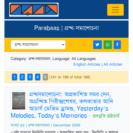
Parabaas | গ্রম্থ-সমালোচনা
Category: গ্রম্থ-সমালোচনা, Language: All Languages
English Articles
|
All Articles
1
2
3
4
5
(161 to 189 of total 189)
গ্রন্থসমালোচনা: অপ্রকাশিত সমর সেন,
অগ্রন্থিত গিরীন্দ্রশেখর, কলকাতার আদি
আচার্য ডেভিড ড্রামণ্ড, Yesterday’s
Melodies, Today’s Memories
-
ভবভূতি ভট্টাচার্য
সংখ্যা ৪৪ | গ্রম্থ-সমালোচনা | December 2009
॥ পৃষ্ঠা বাড়ানো দিনলিপি ব্যবসায় ॥ অপ্রকাশিত সমর সেন : দিনলিপি ও জুজুকে ,