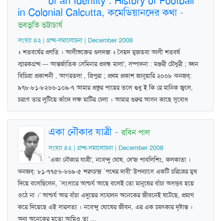
of an Identity : History of Football
in Colonial Calcutta, কমেডিয়ানদের কথা
-
ভবভূতি ভট্টাচার্য
সংখ্যা ৪২ | গ্রম্থ-সমালোচনা | December 2008
॥ শতবর্ষের প্রণতি । আলীভক্তের গুলদস্তা ॥ সৈয়দ মুজতবা আলী শতবর্ষ
স্মারকগ্রন্থ --- আন্তর্জাতিক সেমিনার প্রবন্ধ মালা', সম্পাদনা : মঞ্জরী চৌধুরী ; জ্ঞান
বিচিত্রা প্রকাশনী , আগরতলা , ত্রিপুরা ; প্রথম প্রকাশ জানুয়ারি ২০০৮ ঝনজব্‌:
৯৭৮-৮১-৮২৬৬-১০৯-৭ আমার প্রভুর পায়ের তলে শুধু ই কি রে মানিক জ্বলে,
চরণে তার লুটিয়ে কাঁদে লক্ষ মাটির ঢেলা । আমার গুরুর আসন কাছে সুবোধ
একা নৌকার যাত্রী
-
রবিন পাল
সংখ্যা ৪২ | গ্রম্থ-সমালোচনা | December 2008
`একা নৌকার যাত্রী', নবেন্দু ঘোষ, দে'জ পাবলিশিং, কলকাতা ।
ঝনজব্‌: ৮১-৭৭৫৬-৬৬৯-৫ শরত্চন্দ্র `পথের দাবী' উপন্যাসে একটি চরিত্রের মুখ
দিয়ে বলেছিলেন, `সংসারে আশ্চর্য আছে বলেই তো মানুষের বাঁচা অসম্ভব হয়ে
ওঠে না ।' আশ্চর্য আর বাঁচা এদুয়ের সম্মেলন অনেকের জীবনেই ঘটেছে, প্রমাণ
করে দিয়েছে এই সারসত্য । নবেন্দু ঘোষের জীবন, এর এক চমত্কার দৃষ্টান্ত ।
অন্য অনেকের মতো আমিও তা ...