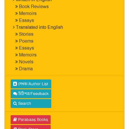
Book Reviews
Memoirs
Essays
Translated into English
Stories
Poems
Essays
Memoirs
Novels
Drama
লেখক/Author List
চিঠিপত্র/Feedback
Search
Parabaas Books