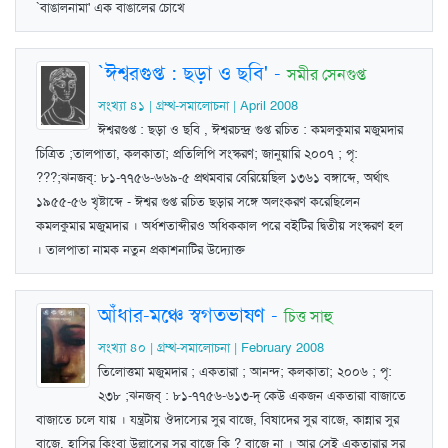
`বাঙালনামা' এক বাঙালের চোখে
`ঈশ্বরগুপ্ত : ছড়া ও ছবি'
-
সমীর সেনগুপ্ত
সংখ্যা ৪১ | গ্রম্থ-সমালোচনা | April 2008
ঈশ্বরগুপ্ত : ছড়া ও ছবি , ঈশ্বরচন্দ্র গুপ্ত রচিত : কমলকুমার মজুমদার
চিত্রিত ;তালপাতা, কলকাতা; প্রতিলিপি সংস্করণ; জানুয়ারি ২০০৭ ; পৃ:
???;ঝনজব্‌: ৮১-৭৭৫৬-৬৬৯-৫ প্রথমবার বেরিয়েছিল ১৩৬১ বঙ্গাব্দে, অর্থাৎ
১৯৫৫-৫৬ খৃষ্টাব্দে - ঈশ্বর গুপ্ত রচিত ছড়ার সঙ্গে অলংকরণ করেছিলেন
কমলকুমার মজুমদার । অর্ধশতাব্দীরও অধিককাল পরে বইটির দ্বিতীয় সংস্করণ হল
। তালপাতা নামক নতুন প্রকাশনাটির উদ্যোক্ত
আঁধার-মঞ্চে স্বগতভাষণ
-
চিত্ত সাহু
সংখ্যা ৪০ | গ্রম্থ-সমালোচনা | February 2008
তিলোত্তমা মজুমদার ; একতারা ; আনন্দ; কলকাতা; ২০০৬ ; পৃ:
২৩৮ ;ঝনজব্‌ : ৮১-৭৭৫৬-৬১৩-দ্‌ কেউ একজন একতারা বাজাতে
বাজাতে চলে যায় । যন্ত্রটায় ঔদাস্যের সুর বাজে, বিষাদের সুর বাজে, কান্নার সুর
বাজে, হাসির কিংবা উল্লাসের সুর বাজে কি ? বাজে না । আর সেই একতারার সুর