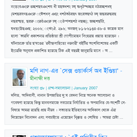
নংত্‌ংবঞংরু ঙচ্ছশছবঞংশয ধী মছভধশং ঢষ্‌ ষ্ণধৃঠস্ধচ্ছত্র নঠত্রচ্ছশধষ্‌
(মশছত্রযত্ছঞংরু ংঈশধস্‌ ঞচ্‌ং ধশঠভঠত্রছৎ জংত্রভছত্ঠ ঢষ্‌ জছত্ররুছত্রছ
নছত্রষ্ছত্‌, ছত্ররু ংরুঠঞংরু ঢষ্‌ ংঔণ্ণশছশঠ নছচ্ছ); জচ্ছশছটঠ,
ষধত্‌ংঊছঞছ; ২০০৬; ংঋংঐ. ২৯৬; ঝনজব্‌ ৮১-৮৬১৩৪-৪৮-৪ কয়েক মাস
হলো `ভারবি' প্রকাশনার প্রতিষ্ঠাতা শ্রী গোপীমোহন সিংহরায় প্রয়াত হয়েছেন ।
ঘটনাচক্রে তাঁর ছ'খণ্ডের `রবীন্দ্রসাহিত্যে নরনারী' বইটির অংশবিশেষের একটি
ইংরেজি অনুবাদ প্রকাশিত হয়েছে ঠিক এই বছরই জানুয়ারি মাসে । অ ...
মণি নাগ-এর `সেক্স ওয়ার্কার্স অব ইণ্ডিয়া'
-
মীনাক্ষী দত্ত
সংখ্যা ৩৮ | গ্রম্থ-সমালোচনা | January 2007
দলিত, আদিবাসী, নানান উপজাতির দু:খ বেদনা নিয়ে অনেক আলোচনা ও
গবেষণা হয়েছে কিন্তু মানবসমাজে সবচেয়ে নির্যাতিত ও অপমানিত যে-অংশটি সে-
বিষয়ে আমরা রয়েছি প্রায় নীরব । সভ্যতার ইতিহাসের আদিকাল থেকে এঁরা
দিয়েছেন বিনোদন এবং সবচাইতে এয়েছেন ধিক্কৃত ও শোষিত । আমরা চেষ্টা ...