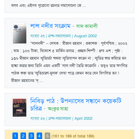
বলব এবং এইসব পুরোনো রচনার সমালোচনা কে ...
লাল নদীর সংক্রাম
-
সাদ কামালী
সংখ্যা ২৭ | গ্রম্থ-সমালোচনা | August 2002
"লালনদী" -- লেখক : মীজান রহমান ; প্রকাশক : পূর্বপশ্চিম ; ২০০২
; দাম : ১০০ টাকা, বিদেশে ৫ মার্কিন-ডলার ; প্রচ্ছদ-শিল্পী : ধ্রুব এশ ; পৃষ্ঠা :
১৩৬ মীজান রহমান স্মৃতিচর্চা অথবা স্মৃতিযাপন করেন না ; স্মৃতির ভার কমিয়ে মন
হাল্কা করার জন্য তিনি এমন একটি `লাল নদী' তৈরি করেননি । তবুও তার অগণিত
পাঠক ভক্ত তার 'স্মৃতিচারণ-মূলক' লেখা পড়ে কেমন করে যেন বিগলিত হন !
মীজান রহমানের 'স্‌ ...
নিবিড় পাঠ : উপন্যাসের সন্ধানে কয়েকটি
চরিত্র
-
অংকুর সাহা
সংখ্যা ২৬ | গ্রম্থ-সমালোচনা | April 2002
1
2
3
4
5
(161 to 189 of total 189)