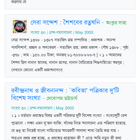
করলাম যে
সেরা সন্দেশ : শৈশবের রত্নখনি
-
অংকুর সাহা
সংখ্যা ৩০ | গ্রম্থ-সমালোচনা | May 2003
সেরা সন্দেশ ১৩৬৮ - ১৩৮৭ সত্যজিৎ রায় সম্পাদিত ; প্রকাশক - আনন্দ
পাবলিশার্স; প্রচ্ছদ ও অলংকরণ - সত্যজিৎ রায়; প্রথম প্রকাশ - পৌষ ১৩৮৮ ; পৃষ্ঠা
-৩৭৮ ; দাম - ১৫০.০০ টাকা; ঝনজব্‌ ৮১-৭০৬৬-৮৬৬-৭ ] ॥ ১ ॥ আমাদের
শৈশব ছিল নানান স্বাদের, নানান রসের, নানান বৈচিত্র্যের শিশুসাহিত্যে ভরপুর ;
সেখানে কোনো একটি প্রকাশনাসংস্‌
রবীন্দ্রনাথ ও জীবনানন্দ : `কবিতা' পত্রিকার দু'টি
বিশেষ সংখ্যা
-
দেবোপম ভট্টাচার্য
সংখ্যা ৩০ | গ্রম্থ-সমালোচনা | May 2003
॥ ১ ॥ বর্তমান প্রবন্ধের বিষয় একটি পত্রিকার দুটি বিশেষ সংখ্যা । সংখ্যাদুটি বেশ
পুরোনো । লক্ষ্য এমন দু’জন ব্যক্তি, যাঁদের নিয়ে আলোচনা এত পরিমাণ হয়েছে,
যে শুধু তা নিয়েই বাংলা সাহিত্যের আরেকটি আলাদা শাখা তৈরি করা যায় ।
অতএব প্রথম প্রশ্ন হচ্ছে, এ প্রবন্ধের প্রয়োজন কী ? এতে আমি নতুন কী কথা