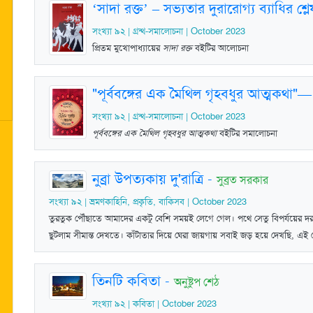
‘সাদা রক্ত’ – সভ্যতার দুরারোগ্য ব্যাধির শ্ল
সংখ্যা ৯২ | গ্রন্থ-সমালোচনা | October 2023
প্রিতম মুখোপাধ্যায়ের
সাদা রক্ত
বইটির আলোচনা
"পূর্ববঙ্গের এক মৈথিল গৃহবধুর আত্মকথা"— 
সংখ্যা ৯২ | গ্রন্থ-সমালোচনা | October 2023
পূর্ববঙ্গের এক মৈথিল গৃহবধুর আত্মকথা
বইটির সমালোচনা
নুব্রা উপত্যকায় দু'রাত্রি
-
সুব্রত সরকার
সংখ্যা ৯২ | ভ্রমণকাহিনি, প্রকৃতি, বাকিসব | October 2023
তুরতুক পৌঁছাতে আমাদের একটু বেশি সময়ই লেগে গেল। পথে সেতু বিপর্যয়ের দরু
ছুটলাম সীমান্ত দেখতে। কাঁটাতার দিয়ে ঘেরা জায়গায় সবাই জড় হয়ে দেখছি, এই তো
তিনটি কবিতা
-
অনুষ্টুপ শেঠ
সংখ্যা ৯২ | কবিতা | October 2023