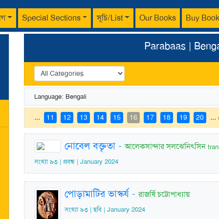
াগ
Special Sections
সূচি/List
Our Books
Buy Boo
Parabaas | Bengal
Language: Bengali
...
...
11
12
13
14
15
16
17
18
19
20
নোবেল বক্তৃতা
-
আলেকসান্দার সলঝেনিৎসিন
tran
সংখ্যা ৯৩ | প্রবন্ধ | January 2024
পোড়ামাটির ভাস্কর্য
-
রাজর্ষি চট্টোপাধ্যায়
সংখ্যা ৯৩ | ছবি | January 2024