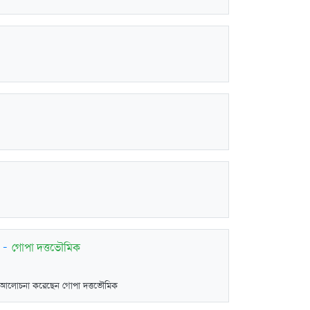
-
গোপা দত্তভৌমিক
জ্ঞ আলোচনা করেছেন গোপা দত্তভৌমিক