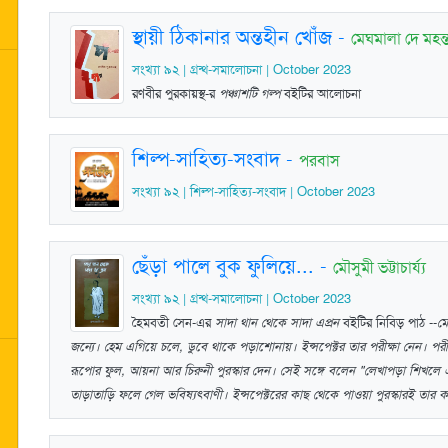
স্থায়ী ঠিকানার অন্তহীন খোঁজ
-
মেঘমালা দে মহন্
সংখ্যা ৯২ | গ্রন্থ-সমালোচনা | October 2023
রণবীর পুরকায়স্থ-র
পঞ্চাশটি গল্প
বইটির আলোচনা
শিল্প-সাহিত্য-সংবাদ
-
পরবাস
সংখ্যা ৯২ | শিল্প-সাহিত্য-সংবাদ | October 2023
ছেঁড়া পালে বুক ফুলিয়ে...
-
মৌসুমী ভট্টাচার্য্য
সংখ্যা ৯২ | গ্রন্থ-সমালোচনা | October 2023
হৈমবতী সেন-এর
সাদা থান থেকে সাদা এপ্রন
বইটির নিবিড় পাঠ --
মে
জন্যে। হেম এগিয়ে চলে, ডুবে থাকে পড়াশোনায়। ইন্সপেক্টর তার পরীক্ষা নেন। পর
রূপোর ফুল, আয়না আর চিরুনী পুরস্কার দেন। সেই সঙ্গে বলেন "লেখাপড়া শিখলে 
তাড়াতাড়ি ফলে গেল ভবিষ্যৎবাণী। ইন্সপেক্টরের কাছ থেকে পাওয়া পুরস্কারই তার 