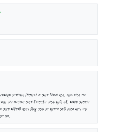
ত
য়েমানুষ লেখাপড়া শিখেছে! এ মেয়ে বিধবা হবে, জাত যাবে ওর
ীক্ষায় তার ফলাফল দেখে ইন্সপেক্টর তাকে দুটো বই, মাথায় দেওয়ার
এ মেয়ে মহীয়সী হবে। কিন্তু ওকে সে সুযোগ কেউ দেবে না"। বড়
কাল হল।