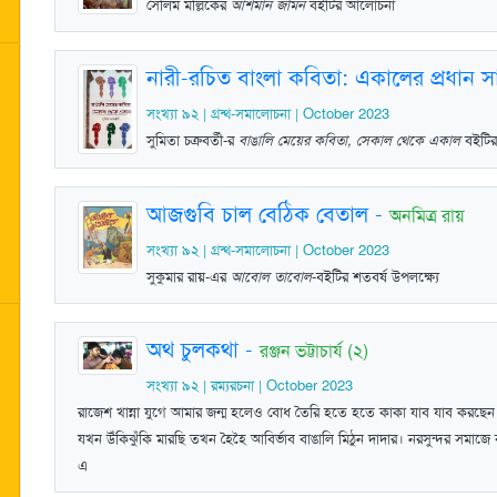
সেলিম মল্লিকের
আশমান জমিন
বইটির আলোচনা
নারী-রচিত বাংলা কবিতা: একালের প্রধান সা
সংখ্যা ৯২ | গ্রন্থ-সমালোচনা | October 2023
সুমিতা চক্রবর্তী-র
বাঙালি মেয়ের কবিতা, সেকাল থেকে একাল
বইটির
আজগুবি চাল বেঠিক বেতাল
-
অনমিত্র রায়
সংখ্যা ৯২ | গ্রন্থ-সমালোচনা | October 2023
সুকুমার রায়-এর
আবোল তাবোল
-বইটির শতবর্ষ উপলক্ষ্যে
অথ চুলকথা
-
রঞ্জন ভট্টাচার্য (২)
সংখ্যা ৯২ | রম্যরচনা | October 2023
রাজেশ খান্না যুগে আমার জন্ম হলেও বোধ তৈরি হতে হতে কাকা যাব যাব করছ
যখন উঁকিঝুঁকি মারছি তখন হৈহৈ আবির্ভাব বাঙালি মিঠুন দাদার। নরসুন্দর সমাজে 
এ