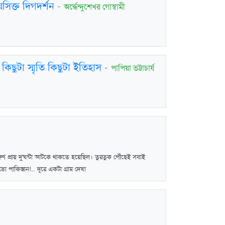
েষসিক্ত দিগদর্শন
-
অর্দ্ধেন্দুশেখর গোস্বামী
কিছুটা স্মৃতি কিছুটা ইতিহাস
-
পাপিয়া ভট্টাচার্য
ণ প্রায় দু'ঘন্টা আটকে থাকতে হয়েছিল। তুরতুক পৌঁছেই সবাই
 পাকিস্তান!.. দূরে একটা গ্রাম দেখা