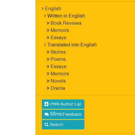
English
Written in English
Book Reviews
Memoirs
Essays
Translated into English
Stories
Poems
Essays
Memoirs
Novels
Drama
লেখক/Author List
চিঠিপত্র/Feedback
Search