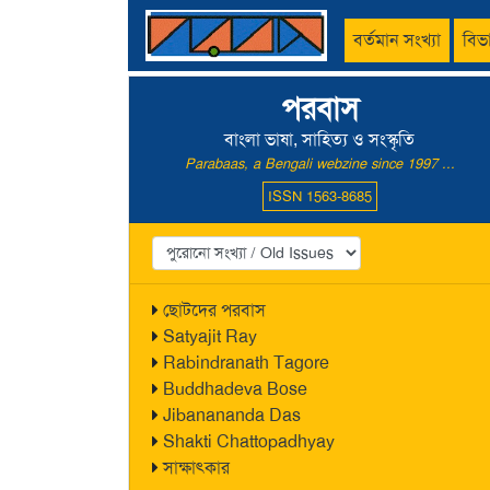
বর্তমান সংখ্যা
বিভ
পরবাস
বাংলা ভাষা, সাহিত্য ও সংস্কৃতি
Parabaas, a Bengali webzine since 1997 ...
ISSN 1563-8685
ছোটদের পরবাস
Satyajit Ray
Rabindranath Tagore
Buddhadeva Bose
Jibanananda Das
Shakti Chattopadhyay
সাক্ষাৎকার