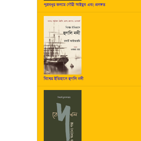
পুত্রবধূর কলমে গৌরী আইয়ুব এবং প্রসঙ্গত
বিশ্বের ইতিহাসে হুগলি নদী