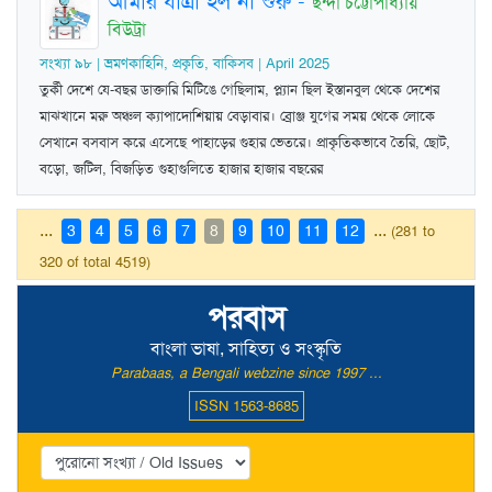
আমার যাত্রা হল না শুরু
-
ছন্দা চট্টোপাধ্যায়
বিউট্রা
সংখ্যা ৯৮ | ভ্রমণকাহিনি, প্রকৃতি, বাকিসব | April 2025
তুর্কী দেশে যে-বছর ডাক্তারি মিটিঙে গেছিলাম, প্ল্যান ছিল ইস্তানবুল থেকে দেশের
মাঝখানে মরু অঞ্চল ক্যাপাদোশিয়ায় বেড়াবার। ব্রোঞ্জ যুগের সময় থেকে লোকে
সেখানে বসবাস করে এসেছে পাহাড়ের গুহার ভেতরে। প্রাকৃতিকভাবে তৈরি, ছোট,
বড়ো, জটিল, বিজড়িত গুহাগুলিতে হাজার হাজার বছরের
...
...
3
4
5
6
7
8
9
10
11
12
(281 to
320 of total 4519)
পরবাস
বাংলা ভাষা, সাহিত্য ও সংস্কৃতি
Parabaas, a Bengali webzine since 1997 ...
ISSN 1563-8685