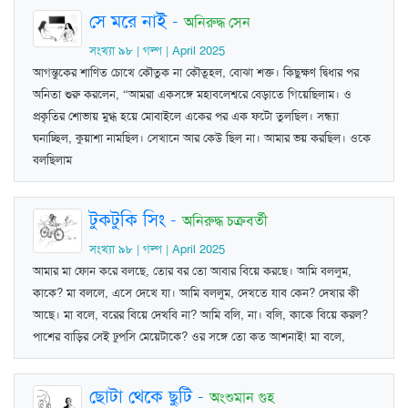
সে মরে নাই
-
অনিরুদ্ধ সেন
সংখ্যা ৯৮ | গল্প | April 2025
আগন্তুকের শাণিত চোখে কৌতুক না কৌতূহল, বোঝা শক্ত। কিছুক্ষণ দ্বিধার পর
অনিতা শুরু করলেন, “আমরা একসঙ্গে মহাবলেশ্বরে বেড়াতে গিয়েছিলাম। ও
প্রকৃতির শোভায় মুগ্ধ হয়ে মোবাইলে একের পর এক ফটো তুলছিল। সন্ধ্যা
ঘনাচ্ছিল, কুয়াশা নামছিল। সেখানে আর কেউ ছিল না। আমার ভয় করছিল। ওকে
বলছিলাম
টুকটুকি সিং
-
অনিরুদ্ধ চক্রবর্তী
সংখ্যা ৯৮ | গল্প | April 2025
আমার মা ফোন করে বলছে, তোর বর তো আবার বিয়ে করছে। আমি বললুম,
কাকে? মা বললে, এসে দেখে যা। আমি বললুম, দেখতে যাব কেন? দেখার কী
আছে। মা বলে, বরের বিয়ে দেখবি না? আমি বলি, না। বলি, কাকে বিয়ে করল?
পাশের বাড়ির সেই ঢুপসি মেয়েটাকে? ওর সঙ্গে তো কত আশনাই! মা বলে,
ছোটা থেকে ছুটি
-
অংশুমান গুহ