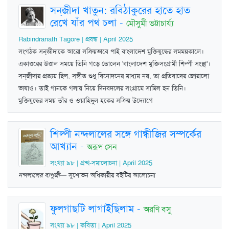
সন্‌জীদা খাতুন: রবিঠাকুরের হাতে হাত
রেখে যাঁর পথ চলা
-
মৌসুমী ভট্টাচার্য্য
Rabindranath Tagore | প্রবন্ধ | April 2025
সংগঠক সন্‌জীদাকে আরো সক্রিয়ভাবে পাই বাংলাদেশ মুক্তিযুদ্ধের সমময়কালে।
একাত্তরের উত্তাল সময়ে তিনি গড়ে তোলেন 'বাংলাদেশ মুক্তিসংগ্রামী শিল্পী সংস্থা'।
সন্‌জীদার প্রত্যয় ছিল, সঙ্গীত শুধু বিনোদনের মাধ্যম নয়, তা প্রতিবাদের জোরালো
ভাষাও। তাই গানকে গলায় নিয়ে দিনবদলের সংগ্রামে সামিল হন তিনি।
মুক্তিযুদ্ধের সময় তাঁর ও ওয়াহিদুল হকের সক্রিয় উদ্যোগে
শিল্পী নন্দলালের সঙ্গে গান্ধীজির সম্পর্কের
আখ্যান
-
অরূপ সেন
সংখ্যা ৯৮ | গ্রন্থ-সমালোচনা | April 2025
নন্দলালের বাপুজী
— সুশোভন অধিকারীর বইটির আলোচনা
ফুলগাছটি লাগাইছিলাম
-
অরণি বসু
সংখ্যা ৯৮ | কবিতা | April 2025