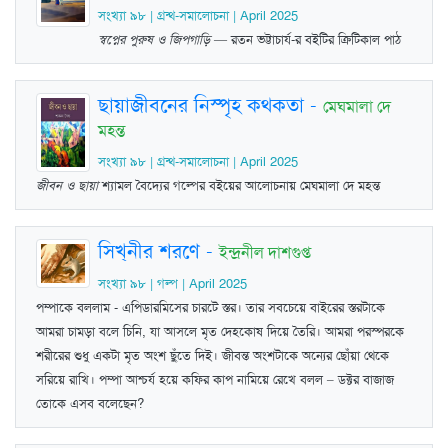
সংখ্যা ৯৮ | গ্রন্থ-সমালোচনা | April 2025
স্বপ্নের পুরুষ ও জিপগাড়ি
— রতন ভট্টাচার্য-র বইটির ক্রিটিকাল পাঠ
ছায়াজীবনের নিস্পৃহ কথকতা
-
মেঘমালা দে
মহন্ত
সংখ্যা ৯৮ | গ্রন্থ-সমালোচনা | April 2025
জীবন ও ছায়া
শ্যামল বৈদ্যের গল্পের বইয়ের আলোচনায় মেঘমালা দে মহন্ত
সিখ্‌নীর শরণে
-
ইন্দ্রনীল দাশগুপ্ত
সংখ্যা ৯৮ | গল্প | April 2025
পম্পাকে বললাম - এপিডারমিসের চারটে স্তর। তার সবচেয়ে বাইরের স্তরটাকে
আমরা চামড়া বলে চিনি, যা আসলে মৃত দেহকোষ দিয়ে তৈরি। আমরা পরস্পরকে
শরীরের শুধু একটা মৃত অংশ ছুঁতে দিই। জীবন্ত অংশটাকে অন্যের ছোঁয়া থেকে
সরিয়ে রাখি। পম্পা আশ্চর্য হয়ে কফির কাপ নামিয়ে রেখে বলল – ডক্টর বাজাজ
তোকে এসব বলেছেন?