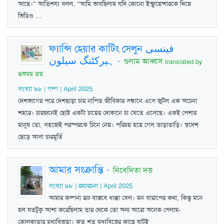
আছে।” আতিশয‍্য বলল, “আমি ভাবছিলাম যদি কোনো ইন্ফ্লুয়েন্সারকে দিয়ে
ভিডিও ...
ফ্যান্সি হেয়ার কাটিং সেলুন فینسی
ہیرکٹنگ سیلون
-
গুলাম আব্বাস
translated by
শুভময় রায়
সংখ্যা ৯৮ | গল্প | April 2025
দেশভাগের পরে দেশছাড়া চার নাপিত জীবিকার সন্ধানে এসে জুটল এক অচেনা
শহরে। চারজনেই ছোট্ট একটা চায়ের দোকানে চা খেতে এসেছে। একই পেশার
মানুষ তো, সহজেই পরস্পরকে চিনে নেয়। পরিচয় হয়ে গেল তাড়াতাড়ি। স্বদেশ
ছেড়ে আসা চারমূর্তি
আমার সংক্রান্তি
-
নিবেদিতা দত্ত
সংখ্যা ৯৮ | রম্যরচনা | April 2025
আমার কল্পনা রূঢ বাস্তবে ধাক্কা খেল। মন খারাপের কথা, কিন্তু মনে
হল যতটুকু আশা করেছিলাম তার থেকে তো অন্য আরো অনেক পেলাম-
কোলকাতার মধ্যবিত্ততা। কত শত মধ্যবিত্তের কাছে ঘাটই