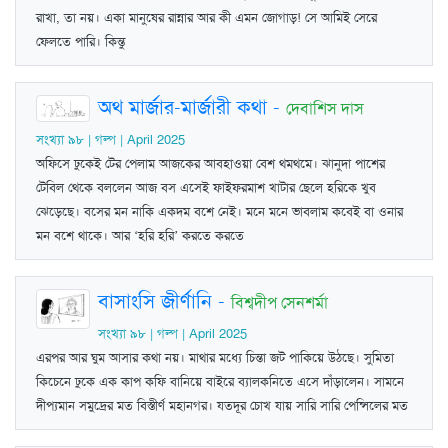
রাখা, তা নয়। একা মানুষের রান্নার আর কী এমন জোগাড়! সে আমিই সেরে
ফেলতে পারি। কিন্তু
অথ মার্জার-মার্জারী কথা
-
দেবাশিস দাস
সংখ্যা ৯৮ | গল্প | April 2025
অফিসে ঢুকেই টের পেলাম আজকের আবহাওয়া বেশ থমথমে। ঝানুদা পাশের
টেবিল থেকে বললেন আজ বস এসেই ফাইফরমাশ খাটার ছেলে হরিকে খুব
ঝেড়েছে। বসের মন নাকি একদম বশে নেই। মনে মনে ভাবলাম কবেই বা ওনার
মন বশে থাকে। আর ‘হরি হরি’ করতে করতে
বাসাংসি জীর্ণানি
-
বিশ্বদীপ সেনশর্মা
সংখ্যা ৯৮ | গল্প | April 2025
এরপর আর ঘুম আসার কথা নয়। মাথার মধ্যে চিন্তা জট পাকিয়ে উঠছে। সুমিতা
কিচেনে ঢুকে এক কাপ কফি বানিয়ে বাইরে ব্যালকনিতে এসে দাঁড়ালেন। সামনে
দীপ্যমান সমুদ্রের মত বিস্তীর্ণ মহানগর। যতদূর চোখ যায় সারি সারি পেন্সিলের মত