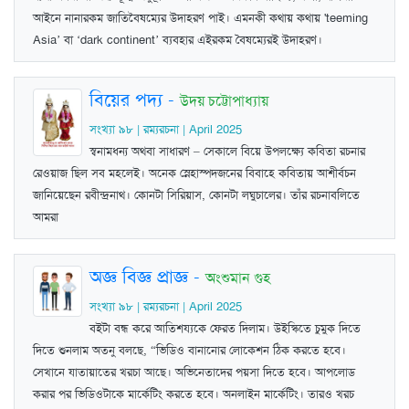
আইনে নানারকম জাতিবৈষম্যের উদাহরণ পাই। এমনকী কথায় কথায় 'teeming
Asia’ বা ‘dark continent’ ব্যবহার এইরকম বৈষম্যেরই উদাহরণ।
বিয়ের পদ্য
-
উদয় চট্টোপাধ্যায়
সংখ্যা ৯৮ | রম্যরচনা | April 2025
স্বনামধন্য অথবা সাধারণ – সেকালে বিয়ে উপলক্ষ্যে কবিতা রচনার
রেওয়াজ ছিল সব মহলেই। অনেক স্নেহাস্পদজনের বিবাহে কবিতায় আশীর্বচন
জানিয়েছেন রবীন্দ্রনাথ। কোনটা সিরিয়াস, কোনটা লঘুচালের। তাঁর রচনাবলিতে
আমরা
অজ্ঞ বিজ্ঞ প্রাজ্ঞ
-
অংশুমান গুহ
সংখ্যা ৯৮ | রম্যরচনা | April 2025
বইটা বন্ধ করে আতিশ‍য‍্যকে ফেরত দিলাম। উইস্কিতে চুমুক দিতে
দিতে শুনলাম অতনু বলছে, “ভিডিও বানানোর লোকেশন ঠিক করতে হবে।
সেখানে যাতায়াতের খরচা আছে। অভিনেতাদের পয়সা দিতে হবে। আপলোড
করার পর ভিডিওটাকে মার্কেটিং করতে হবে। অনলাইন মার্কেটিং। তারও খরচ