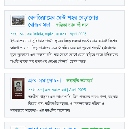
বেলজিয়ামের ঘেন্ট শহর বেড়ানোর
রোজনামচা
-
স্বস্তিকা চ্যাটার্জী দাস
সংখ্যা ৯৮ | ভ্রমণকাহিনি, প্রকৃতি, বাকিসব | April 2025
ইউরোপের নানা সুবিখ্যাত পর্যটন স্থানের ভিড়ে হয়তো ঘেন্টের নাম কখনই বিশেষ
জায়গা পায় না, কিন্তু আমাদের মতে বেলজিয়ামের এই পুরনো শহরটি ইউরোপের
বুকে লুকোনো এক অজানা মণি, যার কোণে কোণে যেমন ছড়িয়ে আছে ইতিহাসের
অগুন্তি স্মারক আর রূপকথার দেশের সৌন্দর্য, তেমন আছে
গ্রন্থ-সমালোচনা
-
ভবভূতি ভট্টাচার্য
সংখ্যা ৯৮ | গ্রন্থ-সমালোচনা | April 2025
তহমীনা খাতুনঃ এক আগুনপাখি; তিন পলকের আরও গল্প; বাংলার
বিয়ের গান: নারীকণ্ঠের বহুস্বর; ও আনন্দবাজার পত্রিকা ও
সমসময়ের শতকথা-- এই বইগুলির আলোচনা