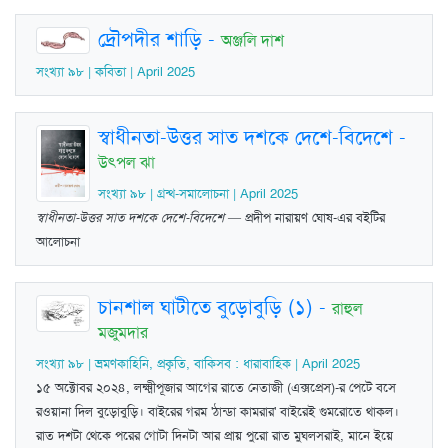
দ্রৌপদীর শাড়ি
-
অঞ্জলি দাশ
সংখ্যা ৯৮ | কবিতা | April 2025
স্বাধীনতা-উত্তর সাত দশকে দেশে-বিদেশে
-
উৎপল ঝা
সংখ্যা ৯৮ | গ্রন্থ-সমালোচনা | April 2025
স্বাধীনতা-উত্তর সাত দশকে দেশে-বিদেশে
— প্রদীপ নারায়ণ ঘোষ-এর বইটির
আলোচনা
চানশাল ঘাটীতে বুড়োবুড়ি (১)
-
রাহুল
মজুমদার
সংখ্যা ৯৮ | ভ্রমণকাহিনি, প্রকৃতি, বাকিসব : ধারাবাহিক | April 2025
১৫ অক্টোবর ২০২৪, লক্ষ্মীপূজার আগের রাতে নেতাজী (এক্সপ্রেস)-র পেটে বসে
রওয়ানা দিল বুড়োবুড়ি। বাইরের গরম 'ঠান্ডা কামরার' বাইরেই গুমরোতে থাকল।
রাত দশটা থেকে পরের গোটা দিনটা আর প্রায় পুরো রাত মুঘলসরাই, মানে ইয়ে