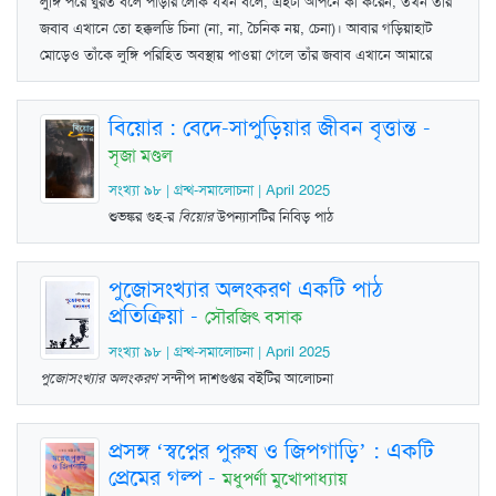
লুঙ্গি পরে ঘুরত বলে পাড়ার লোক যখন বলে, এইটা আপনে কী করেন, তখন তাঁর
জবাব এখানে তো হক্কলডি চিনা (না, না, চৈনিক নয়, চেনা)। আবার গড়িয়াহাট
মোড়েও তাঁকে লুঙ্গি পরিহিত অবস্থায় পাওয়া গেলে তাঁর জবাব এখানে আমারে
বিয়োর : বেদে-সাপুড়িয়ার জীবন বৃত্তান্ত
-
সৃজা মণ্ডল
সংখ্যা ৯৮ | গ্রন্থ-সমালোচনা | April 2025
শুভঙ্কর গুহ-র
বিয়োর
উপন্যাসটির নিবিড় পাঠ
পুজোসংখ্যার অলংকরণ একটি পাঠ
প্রতিক্রিয়া
-
সৌরজিৎ বসাক
সংখ্যা ৯৮ | গ্রন্থ-সমালোচনা | April 2025
পুজোসংখ্যার অলংকরণ
সন্দীপ দাশগুপ্তর বইটির আলোচনা
প্রসঙ্গ ‘স্বপ্নের পুরুষ ও জিপগাড়ি’ : একটি
প্রেমের গল্প
-
মধুপর্ণা মুখোপাধ্যায়