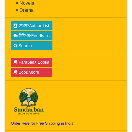
Novels
Drama
লেখক/Author List
চিঠিপত্র/Feedback
Search
Parabaas Books
Book Store
Order Here for Free Shipping in India