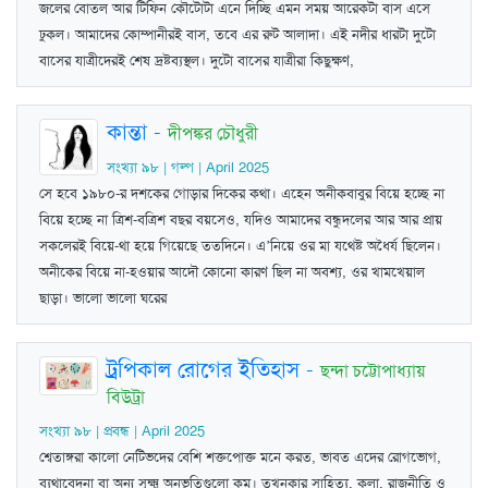
জলের বোতল আর টিফিন কৌটোটা এনে দিচ্ছি এমন সময় আরেকটা বাস এসে
ঢুকল। আমাদের কোম্পানীরই বাস, তবে এর রুট আলাদা। এই নদীর ধারটা দুটো
বাসের যাত্রীদেরই শেষ দ্রষ্টব্যস্থল। দুটো বাসের যাত্রীরা কিছুক্ষণ,
কান্তা
-
দীপঙ্কর চৌধুরী
সংখ্যা ৯৮ | গল্প | April 2025
সে হবে ১৯৮০-র দশকের গোড়ার দিকের কথা। এহেন অনীকবাবুর বিয়ে হচ্ছে না
বিয়ে হচ্ছে না ত্রিশ-বত্রিশ বছর বয়সেও, যদিও আমাদের বন্ধুদলের আর আর প্রায়
সকলেরই বিয়ে-থা হয়ে গিয়েছে ততদিনে। এ’নিয়ে ওর মা যথেষ্ট অধৈর্য ছিলেন।
অনীকের বিয়ে না-হওয়ার আদৌ কোনো কারণ ছিল না অবশ্য, ওর খামখেয়াল
ছাড়া। ভালো ভালো ঘরের
ট্রপিকাল রোগের ইতিহাস
-
ছন্দা চট্টোপাধ্যায়
বিউট্রা
সংখ্যা ৯৮ | প্রবন্ধ | April 2025
শ্বেতাঙ্গরা কালো নেটিভদের বেশি শক্তপোক্ত মনে করত, ভাবত এদের রোগভোগ,
ব্যথাবেদনা বা অন্য সূক্ষ্ম অনুভূতিগুলো কম। তখনকার সাহিত্য, কলা, রাজনীতি ও