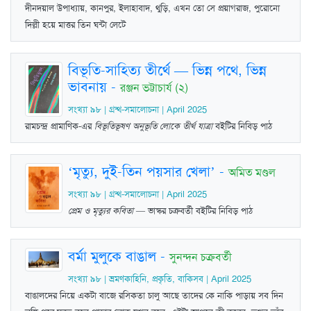
দীনদয়াল উপাধ্যায়, কানপুর, ইলাহাবাদ, থুড়ি, এখন তো সে প্রয়াগরাজ, পুরোনো
দিল্লী হয়ে মাত্তর তিন ঘন্টা লেটে
বিভূতি-সাহিত্য তীর্থে — ভিন্ন পথে, ভিন্ন
ভাবনায়
-
রঞ্জন ভট্টাচার্য (২)
সংখ্যা ৯৮ | গ্রন্থ-সমালোচনা | April 2025
রামচন্দ্র প্রামাণিক-এর
বিভূতিভূষণ অনুভূতি লোকে তীর্থ যাত্রা
বইটির নিবিড় পাঠ
‘মৃত্যু, দুই-তিন পয়সার খেলা’
-
অমিত মণ্ডল
সংখ্যা ৯৮ | গ্রন্থ-সমালোচনা | April 2025
প্রেম ও মৃত্যুর কবিতা
— ভাস্কর চক্রবর্তী বইটির নিবিড় পাঠ
বর্মা মুলুকে বাঙাল
-
সুনন্দন চক্রবর্তী
সংখ্যা ৯৮ | ভ্রমণকাহিনি, প্রকৃতি, বাকিসব | April 2025
বাঙালদের নিয়ে একটা বাজে রসিকতা চালু আছে তাদের কে নাকি পাড়ায় সব দিন