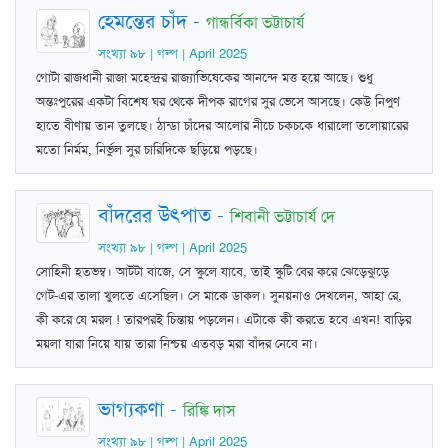
হেমন্তের চাঁদ
-
গান্ধর্বিকা ভট্টাচার্য
সংখ্যা ৯৮ | গল্প | April 2025
গোটা রাজধানী রাজা মহেন্দ্রর রাজ্যাভিষেকের আনন্দে মত্ত হয়ে আছে। শুধু
অন্তঃপুরের একটা বিশেষ ঘর থেকে দীপক রাগের সুর ভেসে আসছে। কেউ নিপুণ
হাতে বীণায় তান তুলছে। ঠান্ডা চাঁদের আলোর নীচে চকচকে ধারালো তলোয়ারের
মতো নির্মম, নির্ভুল সুর চারিদিকে ছড়িয়ে পড়ছে।
বাঁদরের উৎপাত
-
শিবানী ভট্টাচার্য দে
সংখ্যা ৯৮ | গল্প | April 2025
সোহিনী হতভম্ব। আটটা বাজে, সে স্কুলে যাবে, তাই স্কুটি বের করে ঝেড়েঝুড়ে
গেট-এর তালা খুলতে এসেছিল। সে মাকে ডাকল। সুনয়নাও দেখলেন, আহা রে,
কী করে যে মরল ! তারপরই চিন্তায় পড়লেন। এটাকে কী করতে হবে এখন! বাড়ির
ময়লা যারা নিয়ে যায় তারা নিশ্চয় এতবড় মরা বাঁদর নেবে না।
ভাগ্যকণা
-
রিঙ্কি দাস
সংখ্যা ৯৮ | গল্প | April 2025