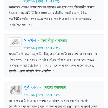
সংখ্যা ৯৮ | গল্প | April 2025
কলকাতায় এখনও তেমন ঠাণ্ডা না পড়লেও শুরু হয়ে গেছে শীতকালীন আনন্দ
উৎসব। ওভারনাইট মিউজিক প্রোগ্রামস, হরকিসিম সামগ্রীর মেলা, টাটকা
কড়াইশুঁটির কচুরি, নলেন গুড়ের পায়েস, আর বিয়েবাড়ি। সামনের অগ্রহায়ণে
আমার নিজেরও বিয়ে।
বেদখল
-
সিদ্ধার্থ মুখোপাধ্যায়
সংখ্যা ৯৮ | গল্প | April 2025
অনেকদিন গাঁ-ছাড়া, তবু অতীন কিছু ভোলেনি। ছোটবেলার কথা ভোলা সহজ নয়।
মিলন বলল, “গত বুধবার দল বেঁধে বিডিও অফিসে মনোনয়নপত্র জমা করতে
আসছিল। আমরা তৈরি ছিলাম। আগেও অনেকবার গ্রামে ঢোকার চেষ্টা করেছে,
পারেনি। এবার আটঘাট বেঁধে এসেছিল।”
পূর্বাভাস
-
ধূপছায়া মজুমদার
সংখ্যা ৯৮ | গল্প | April 2025
রান্না সেরে চা-টা নিয়ে বসে অবশ্য মনে হচ্ছিল, এখনও তো ঝড় আসেনি,
মেয়েটাকে বারণ না করলেই হত। আসলে রুণুকে যে রান্নার সুবিধের জন্যই কেবল