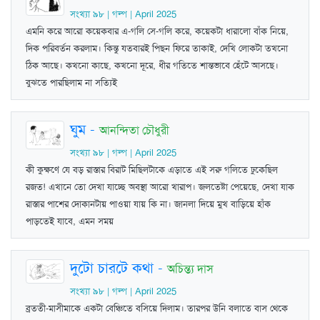
সংখ্যা ৯৮ | গল্প | April 2025
এমনি করে আরো কয়েকবার এ-গলি সে-গলি করে, কয়েকটা ধারালো বাঁক নিয়ে,
দিক পরিবর্তন করলাম। কিন্তু যতবারই পিছন ফিরে তাকাই, দেখি লোকটা তখনো
ঠিক আছে। কখনো কাছে, কখনো দূরে, ধীর গতিতে শান্তভাবে হেঁটে আসছে।
বুঝতে পারছিলাম না সত‍্যিই
ঘুম
-
আনন্দিতা চৌধুরী
সংখ্যা ৯৮ | গল্প | April 2025
কী কুক্ষণে যে বড় রাস্তার বিরাট মিছিলটাকে এড়াতে এই সরু গলিতে ঢুকেছিল
রজত! এখানে তো দেখা যাচ্ছে অবস্থা আরো খারাপ। জলতেষ্টা পেয়েছে, দেখা যাক
রাস্তার পাশের দোকানটায় পাওয়া যায় কি না। জানলা দিয়ে মুখ বাড়িয়ে হাঁক
পাড়তেই যাবে, এমন সময়
দুটো চারটে কথা
-
অচিন্ত্য দাস
সংখ্যা ৯৮ | গল্প | April 2025
ব্রততী-মাসীমাকে একটা বেঞ্চিতে বসিয়ে দিলাম। তারপর উনি বলাতে বাস থেকে