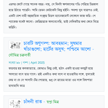
এরপর কেটে গেছে অনেক বছর। নাহ্, সে দিনটা ক্ষণকালের গণ্ডি পেরিয়ে চিরকাল
হয়ে উঠতে পারেনি। আমি তেমন কেউকেটা কিছু হইনি। অবশ্য খুব খারাপও নেই,
একটা বেশ নামী বহুজাতিক সংস্থায় মিডল ম্যানেজমেন্ট লেভেলে কাজ করি। পে
প্যাকেজ যথেষ্ট ভালো। কেরিয়ারকে ভালবেসেছি, তাই সেদিকটার কথা ভেবে বিয়ে
করিনি।
চারটি অণুগল্প: আবহমান; সুষমার
খাঁচাগুলো; হার্টের অসুখ; পশ্চিমে আলো
-
সৌমিত্র চক্রবর্তী
সংখ্যা ৯৮ | গল্প | April 2025
কতবার হয় কলকাতাতে, কোত্থাও কিছু নেই, হঠাৎ একটা হাওয়া দলছুট হয়ে
আলতো বসে তার গালে। রাই একটাও কথা বলে না হাওয়াটার সঙ্গে, বুঝতেই
দেয় না যে সে আসাটা টের পেয়েছে, শুধু সে রাতের মতো ওর সঙ্গে বিষণ্ণতা
মাখামাখি করে
চাঁদনী রাত
-
স্বপ্না মিত্র