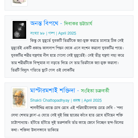
অনন্ত বিপথে
-
দিবাকর ভট্টাচার্য
সংখ্যা ৯৮ | গল্প | April 2025
কিন্তু যে মুহূর্তে যুবকটি তিরটিকে জ্যা-মুক্ত করতে চলেছে ঠিক সেই
মুহূর্তেই একটি প্রকাণ্ড কালসাপ পিছন থেকে এসে দংশন করলো যুবকটির পায়ে।
যুবকটির শরীর যন্ত্রণায় নীল হয়ে গেলো সেই মুহূর্তেই। সেই তীব্র যন্ত্রণা সহ্য করে
তার শরীরটিকে বিন্দুমাত্র না নড়তে দিয়ে সে তার তিরটাকে জ্যা-মুক্ত করলো।
তিরটি বিদ্যুৎ গতিতে ছুটে গেল ওই লোকটির
মাস্টারমশাই শক্তিদা
-
সংহিতা চক্রবর্তী
Shakti Chattopadhyay | প্রবন্ধ | April 2025
শালবীথির প্রান্তে চোখ রেখে এই পরিযায়ীবেলায় চেয়ে দেখি - 'পদ্য
লেখা শেখার ক্লাস'-এ যেতে সেই দুই প্রিয় ছাত্রের কাঁধে হাত রেখে হাঁটছেন শক্তি
চট্টোপাধ্যায়। হাঁটতে হাঁটতে দুই তরুণকবি তাঁর কাছে জেনে নিচ্ছেন ছন্দ-মিলের
কথা। শক্তিদা উদাসভাবে তাকিয়ে