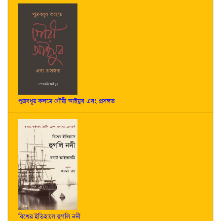
পুত্রবধূর কলমে গৌরী আইয়ুব এবং প্রসঙ্গত
বিশ্বের ইতিহাসে হুগলি নদী