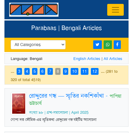
Parabaas | Bengali Articles
Language: Bengali
English Articles
|
All Articles
...
...
3
4
5
6
7
8
9
10
11
12
(281 to
320 of total 4519)
রোদ্দুরের গন্ধ — স্মৃতির নকশিকাঁথা
-
পাপিয়া
ভট্টাচার্য
সংখ্যা ৯৮ | গ্রন্থ-সমালোচনা | April 2025
গোপা দত্ত ভৌমিক-এর স্মৃতিকথা
রোদ্দুরের গন্ধ
বইটির আলোচনা